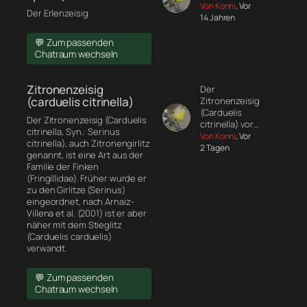
Von Konni
, Vor
Der Erlenzeisig
14 Jahren
💬 Zum passenden
Chatraum wechseln
Zitronenzeisig
Der
(carduelis citrinella)
Zitronenzeisig
(Carduelis
Der Zitronenzeisig (Carduelis
citrinella) vor…
citrinella, Syn.: Serinus
Von Konni
, Vor
citrinella), auch Zitronengirlitz
2 Tagen
genannt, ist eine Art aus der
Familie der Finken
(Fringillidae). Früher wurde er
zu den Girlitze (Serinus)
eingeordnet, nach Arnaiz-
Villena et al. (2001) ist er aber
näher mit dem Stieglitz
(Carduelis carduelis)
verwandt.
💬 Zum passenden
Chatraum wechseln