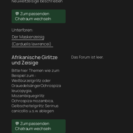
Neuweltzeisige beschrieben
💬 Zum passenden
Chatraum wechseln
Unterforen:
Der Maskenzeisig
(Carduelis lawrencei)
Afrikanische Girlitze
Das Forum ist leer.
und Zeisige
Bitte hier Themen wie zum
Beispiel zum :
Weißbürzelgirlitz oder
GrauedelsängerOchrospiza
leucopygia,
Mozambiquegirlitz
Ochrospiza mozambica,
Gelbscheitelgirlitz Serinus
canicollis u.s.w. ablegen
💬 Zum passenden
Chatraum wechseln