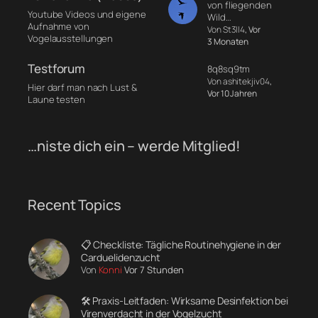
von fliegenden
Youtube Videos und eigene
Wild…
Aufnahme von
Von St3ll4
, Vor
Vogelausstellungen
3 Monaten
Testforum
8q8sq9tm
Von ashitekjiv04
,
Hier darf man nach Lust &
Vor 10 Jahren
Laune testen
…niste dich ein – werde Mitglied!
Recent Topics
📋 Checkliste: Tägliche Routinehygiene in der
Carduelidenzucht
Von
Konni
Vor 7 Stunden
🛠️ Praxis-Leitfaden: Wirksame Desinfektion bei
Virenverdacht in der Vogelzucht