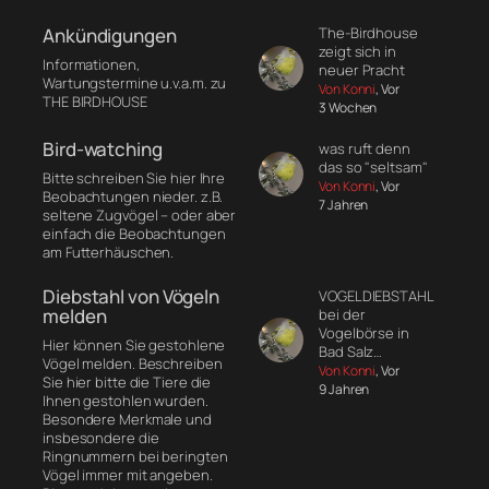
The-Birdhouse
Ankündigungen
zeigt sich in
Informationen,
neuer Pracht
Wartungstermine u.v.a.m. zu
Von Konni
, Vor
THE BIRDHOUSE
3 Wochen
Bird-watching
was ruft denn
das so "seltsam"
Bitte schreiben Sie hier Ihre
Von Konni
, Vor
Beobachtungen nieder. z.B.
7 Jahren
seltene Zugvögel – oder aber
einfach die Beobachtungen
am Futterhäuschen.
Diebstahl von Vögeln
VOGELDIEBSTAHL
melden
bei der
Vogelbörse in
Hier können Sie gestohlene
Bad Salz…
Vögel melden. Beschreiben
Von Konni
, Vor
Sie hier bitte die Tiere die
9 Jahren
Ihnen gestohlen wurden.
Besondere Merkmale und
insbesondere die
Ringnummern bei beringten
Vögel immer mit angeben.