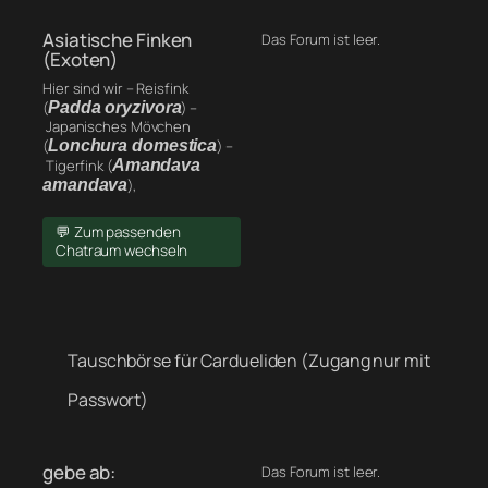
Asiatische Finken
Das Forum ist leer.
(Exoten)
Hier sind wir – Reisfink
(
Padda oryzivora
) –
Japanisches Mövchen
(
Lonchura domestica
) –
Tigerfink (
Amandava
amandava
),
💬 Zum passenden
Chatraum wechseln
Tauschbörse für Cardueliden (Zugang nur mit
Passwort)
gebe ab:
Das Forum ist leer.