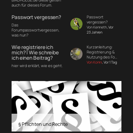
auch für dieses Forum.
Passwort vergessen?
Passwort
vergessen?
Das
Von Kenneth
, Vor
Forumpasswortvergessen,
23 Jahren
was nun?
Wie registriere ich
Kurzanleitung:
mich? | Wie schreibe
Registrierung &
ich einen Beitrag?
Nutzung des Fo…
Von Konni
, Vor 1 Tag
hier wird erklärt, wie es geht.
§ Pflichten und Rechte