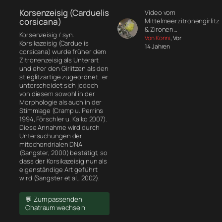
Korsenzeisig (Carduelis
Video vom
corsicana)
Mittelmeerzitronengirlitz
& Zironen…
Korsenzeisig / syn.
Von Konni
, Vor
Korsikazeisig (Carduelis
14 Jahren
corsicana) wurde früher dem
Zitronenzeisig als Unterart
und eher den Girlitzen als den
stieglitzartige zugeordnet. er
unterscheidet sich jedoch
von diesem sowohl in der
Morphologie
als auch in der
Stimmlage (Cramp u. Perrins
1994, Förschler u. Kalko 2007).
Diese Annahme wird durch
Untersuchungen der
mitochondrialen DNA
(Sangster, 2000) bestätigt, so
dass der Korsikazeisig nun als
eigenständige Art geführt
wird (Sangster et al., 2002).
💬 Zum passenden
Chatraum wechseln