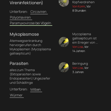
Vireninfektionen)
Kopfverdrehen
Von Konni
, Vor
8 Stunden
Unterforen:
Circoviren
Polyomaviren
Paramyxovirose bei Vögeln
Mykoplasmose
Mycoplasma
gallisepticum ist
Atemwegserkrankung
ein Erreger von …
hervorgerufen durch
Von Lisa
, Vor
Mykoplasmen (Mycoplasma
14 Jahren
gallisepticum)
Parasiten
Beringung
Von Lisa
, Vor
alles zum Thema
3 Jahren
(Ektoparasiten sowie
Endoparasiten) Ungeziefer
und Schädlinge
Unterforen:
Milben
Würmer