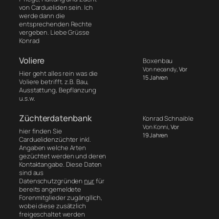
von Cardueliden sein. Ich
werde dann die
entsprechenden Rechte
vergeben. Liebe Grüsse
Konrad
Voliere
Boxenbau
Von neoandy
, Vor
Hier geht alles rein was die
15 Jahren
Voliere betrifft. z.B. Bau,
Ausstattung, Bepflanzung
u.s.w.
Züchterdatenbank
Konrad Schnaible
Von Konni
, Vor
hier finden Sie
19 Jahren
Carduelidenzüchter inkl.
Angaben welche Arten
gezüchtet werden und deren
Kontaktangabe. Diese Daten
sind aus
Datenschutzgründen
nur
für
bereits angemeldete
Forenmitglieder zugängllich,
wobei diese zusätzlich
freigeschaltet werden