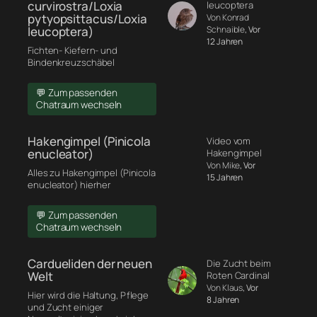
curvirostra/Loxia
leucoptera
pytyopsittacus/Loxia
Von Konrad
leucoptera)
Schnaible
, Vor
12 Jahren
Fichten- Kiefern- und
Bindenkreuzschäbel
💬 Zum passenden
Chatraum wechseln
Hakengimpel (Pinicola
Video vom
enucleator)
Hakengimpel
Von Mike
, Vor
Alles zu Hakengimpel (Pinicola
15 Jahren
enucleator) hierher
💬 Zum passenden
Chatraum wechseln
Cardueliden der neuen
Die Zucht beim
Welt
Roten Cardinal
Von Klaus
, Vor
Hier wird die Haltung, Pflege
8 Jahren
und Zucht einiger