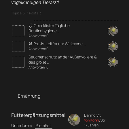
vogelkundigen Tierarzt!
Topics: 3 / Posts: 3
📋 Checkliste: Tägliche
Routinehygiene…
Antworten: 0
🛠️ Praxis-Leitfaden: Wirksame …
Antworten: 0
Seuchenschutz an der Außenvoliere &
das große…
Antworten: 0
Ernährung
Futterergänzungsmittel
Darmo Vit
Von Konni
, Vor
Unterforen:
17 Jahren
PremPet