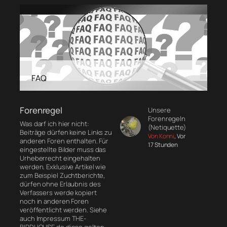
FAQ
Forenregel
Unsere
Forenregeln
Was darf ich hier nicht:
(Netiquette)
Beiträge dürfen keine Links zu
Von Konni
, Vor
anderen Foren enthalten. Für
17 Stunden
eingestellte Bilder muss das
Urheberrecht eingehalten
werden. Exklusive Artikel wie
zum Beispiel Zuchtberichte,
dürfen ohne Erlaubnis des
Verfassers werde kopiert
noch in anderen Foren
veröffentlicht werden. Siehe
auch Impressum THE-
BIRDHOUSE.de diese gelten