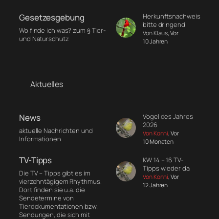
Herkunftsnachweis
Gesetzesgebung
bitte dringend
Wo finde ich was? zum § Tier-
Von Klaus
, Vor
und Naturschutz
10 Jahren
Aktuelles
Vogel des Jahres
News
2026
aktuelle Nachrichten und
Von Konni
, Vor
Informationen
10 Monaten
TV-Tipps
KW 14 – 16 TV-
Tipps wieder da
Die TV – Tipps gibt es im
Von Konni
, Vor
vierzehntägigem Rhythmus.
12 Jahren
Dort finden sie u.a. die
Sendetermine von
Tierdokumentationen bzw.
Sendungen, die sich mit