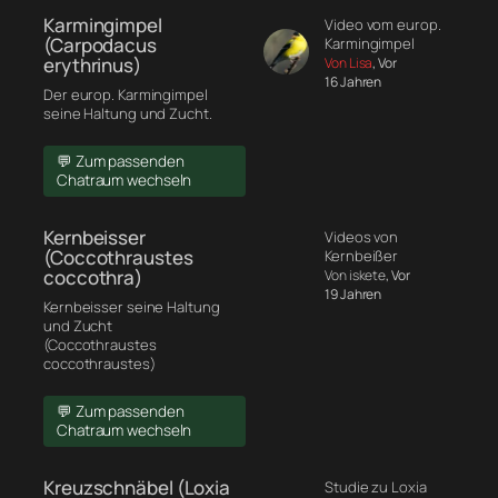
Karmingimpel
Video vom europ.
(Carpodacus
Karmingimpel
erythrinus)
Von Lisa
, Vor
16 Jahren
Der europ. Karmingimpel
seine Haltung und Zucht.
💬 Zum passenden
Chatraum wechseln
Kernbeisser
Videos von
(Coccothraustes
Kernbeißer
coccothra)
Von iskete
, Vor
19 Jahren
Kernbeisser seine Haltung
und Zucht
(Coccothraustes
coccothraustes)
💬 Zum passenden
Chatraum wechseln
Kreuzschnäbel (Loxia
Studie zu Loxia