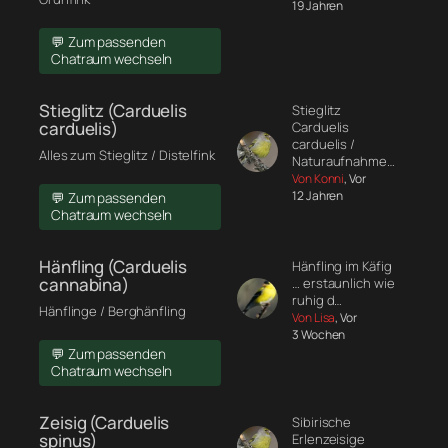
19 Jahren
💬 Zum passenden
Chatraum wechseln
Stieglitz (Carduelis
Stieglitz
carduelis)
Carduelis
carduelis /
Alles zum Stieglitz / Distelfink
Naturaufnahme…
Von Konni
, Vor
12 Jahren
💬 Zum passenden
Chatraum wechseln
Hänfling (Carduelis
Hänfling im Käfig
cannabina)
… erstaunlich wie
ruhig d…
Hänflinge / Berghänfling
Von Lisa
, Vor
3 Wochen
💬 Zum passenden
Chatraum wechseln
Zeisig (Carduelis
Sibirische
spinus)
Erlenzeisige