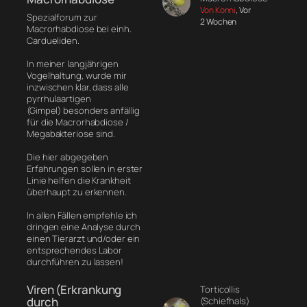
Von Konni
, Vor
Spezialforum zur
2 Wochen
Macrorhabdiose bei einh.
Cardueliden.
In meiner langjährigen
Vogelhaltung, wurde mir
inzwischen klar, dass alle
pyrrhulaartigen
(Gimpel) besonders anfällig
für die Macrorhabdiose /
Megabakteriose sind.
Die hier abgegeben
Erfahrungen sollen in erster
Linie helfen die Krankheit
überhaupt zu erkennen.
In allen Fällen empfehle ich
dringen eine Analyse durch
einen Tierarzt und/oder ein
entsprechendes Labor
durchführen zu lassen!
Viren (Erkrankung
Torticollis
durch
(Schiefhals)