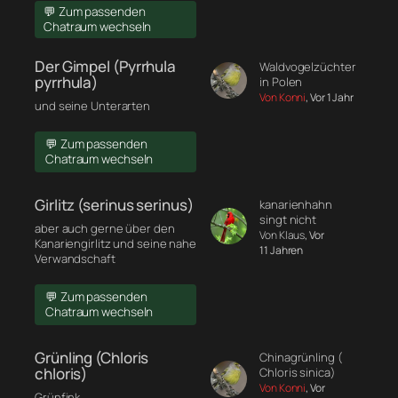
💬 Zum passenden
Chatraum wechseln
Der Gimpel (Pyrrhula
Waldvogelzüchter
pyrrhula)
in Polen
Von Konni
, Vor 1 Jahr
und seine Unterarten
💬 Zum passenden
Chatraum wechseln
Girlitz (serinus serinus)
kanarienhahn
singt nicht
aber auch gerne über den
Von Klaus
, Vor
Kanariengirlitz und seine nahe
11 Jahren
Verwandschaft
💬 Zum passenden
Chatraum wechseln
Grünling (Chloris
Chinagrünling (
chloris)
Chloris sinica)
Von Konni
, Vor
Grünfink