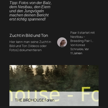
Tipp: Fotos von der Balz,
dem Nestbau, den Eiern
und den Jungvögeln
machen deinen Bericht
erst richtig spannend!
Paar II startet mit
Zucht in Bild und Ton
Nestbau –
Breeding Pair I…
Hier kann man seine Zucht in
Von Konrad
Bild und Ton (Videos oder
Schnaible
, Vor
Fotos) dokumentieren
11 Jahren
THE BIRDHOUSE Foren