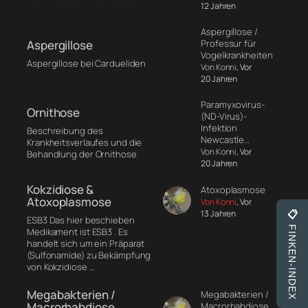
12 Jahren
Aspergillose /
Professur für
Aspergillose
Vogelkrankheiten
Aspergillose bei Cardueliden
Von Konni
, Vor
20 Jahren
Paramyxovirus-
Ornithose
(ND-Virus)-
Infektion
Beschreibung des
Newcastle…
Krankheitsverlaufes und die
Von Konni
, Vor
Behandlung der Ornithose
20 Jahren
Kokzidiose &
Atoxoplasmose
Atoxoplasmose
Von Konni
, Vor
13 Jahren
📋
ESB3 Das hier beschieben
FINKEN-INDEX
Medikament ist ESB3 . Es
handelt sich um ein Präparat
(Sulfonamide) zu Bekämpfung
von Kokzidiose …
Megabakterien /
Megabakterien /
Macrorhabdiose
Macrorhabdiose