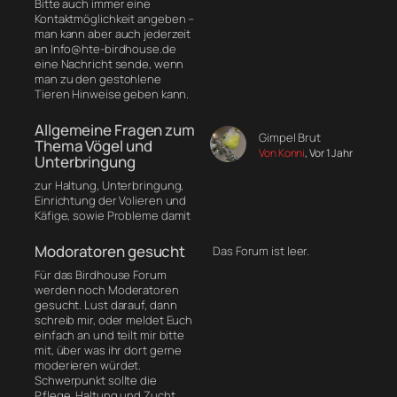
Bitte auch immer eine
Kontaktmöglichkeit angeben –
man kann aber auch jederzeit
an Info@hte-birdhouse.de
eine Nachricht sende, wenn
man zu den gestohlene
Tieren Hinweise geben kann.
Allgemeine Fragen zum
Gimpel Brut
Thema Vögel und
Von Konni
, Vor 1 Jahr
Unterbringung
zur Haltung, Unterbringung,
Einrichtung der Volieren und
Käfige, sowie Probleme damit
Modoratoren gesucht
Das Forum ist leer.
Für das Birdhouse Forum
werden noch Moderatoren
gesucht. Lust darauf, dann
schreib mir, oder meldet Euch
einfach an und teilt mir bitte
mit, über was ihr dort gerne
moderieren würdet.
Schwerpunkt sollte die
Pflege, Haltung und Zucht