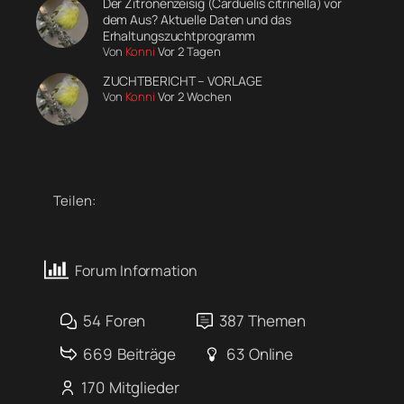
Der Zitronenzeisig (Carduelis citrinella) vor
dem Aus? Aktuelle Daten und das
Erhaltungszuchtprogramm
Von
Konni
Vor 2 Tagen
ZUCHTBERICHT – VORLAGE
Von
Konni
Vor 2 Wochen
Teilen:
Forum Information
54
Foren
387
Themen
669
Beiträge
63
Online
170
Mitglieder