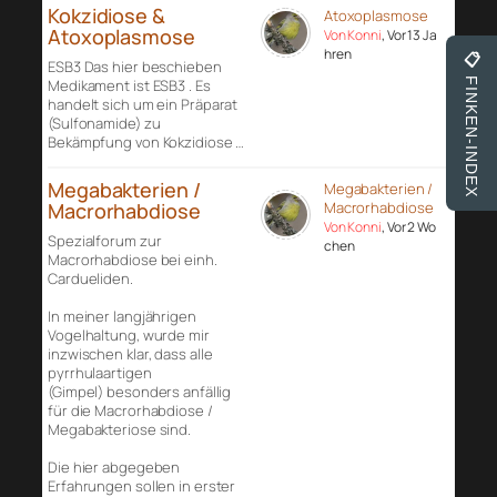
Kokzidiose &
Atoxoplasmose
Atoxoplasmose
Von Konni
, Vor 13 Ja
hren
📋
ESB3 Das hier beschieben
FINKEN-INDEX
Medikament ist ESB3 . Es
handelt sich um ein Präparat
(Sulfonamide) zu
Bekämpfung von Kokzidiose …
Megabakterien /
Megabakterien /
Macrorhabdiose
Macrorhabdiose
Von Konni
, Vor 2 Wo
Spezialforum zur
chen
Macrorhabdiose bei einh.
Cardueliden.
In meiner langjährigen
Vogelhaltung, wurde mir
inzwischen klar, dass alle
pyrrhulaartigen
(Gimpel) besonders anfällig
für die Macrorhabdiose /
Megabakteriose sind.
Die hier abgegeben
Erfahrungen sollen in erster