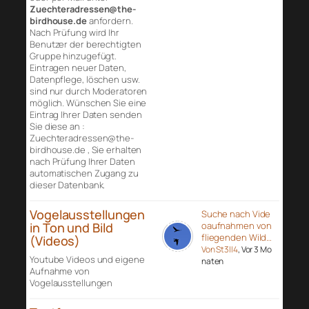
Zuechteradressen@the-
birdhouse.de
anfordern.
Nach Prüfung wird Ihr
Benutzer der berechtigten
Gruppe hinzugefügt.
Eintragen neuer Daten,
Datenpflege, löschen usw.
sind nur durch Moderatoren
möglich. Wünschen Sie eine
Eintrag Ihrer Daten senden
Sie diese an :
Zuechteradressen@the-
birdhouse.de , Sie erhalten
nach Prüfung Ihrer Daten
automatischen Zugang zu
dieser Datenbank.
Vogelausstellungen
Suche nach Vide
in Ton und Bild
oaufnahmen von
fliegenden Wild…
(Videos)
Von St3ll4
, Vor 3 Mo
Youtube Videos und eigene
naten
Aufnahme von
Vogelausstellungen