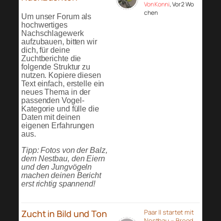
Von Konni
, Vor 2 Wo
chen
Um unser Forum als
hochwertiges
Nachschlagewerk
aufzubauen, bitten wir
dich, für deine
Zuchtberichte die
folgende Struktur zu
nutzen. Kopiere diesen
Text einfach, erstelle ein
neues Thema in der
passenden Vogel-
Kategorie und fülle die
Daten mit deinen
eigenen Erfahrungen
aus.
Tipp: Fotos von der Balz,
dem Nestbau, den Eiern
und den Jungvögeln
machen deinen Bericht
erst richtig spannend!
Zucht in Bild und Ton
Paar II startet mit
Nestbau – Breed