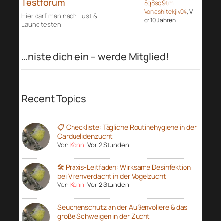
Testforum
8q8sq9tm
Von ashitekjiv04
, V
Hier darf man nach Lust &
or 10 Jahren
Laune testen
…niste dich ein – werde Mitglied!
Recent Topics
📋 Checkliste: Tägliche Routinehygiene in der
Carduelidenzucht
Von
Konni
Vor 2 Stunden
🛠️ Praxis-Leitfaden: Wirksame Desinfektion
bei Virenverdacht in der Vogelzucht
Von
Konni
Vor 2 Stunden
Seuchenschutz an der Außenvoliere & das
große Schweigen in der Zucht