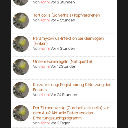
Von
Konni
Vor 2 Stunden
Torticollis (Schiefhals) Kopfverdrehen
Von
Konni
Vor 4 Stunden
Paramyxovirus-Infektion bei Kleinvögeln
(Finken)
Von
Konni
Vor 4 Stunden
Unsere Forenregeln (Netiquette)
Von
Konni
Vor 12 Stunden
Kurzanleitung: Registrierung & Nutzung des
Forums
Von
Konni
Vor 24 Stunden
Der Zitronenzeisig (Carduelis citrinella) vor
dem Aus? Aktuelle Daten und das
Erhaltungszuchtprogramm
Von
Konni
Vor 2 Tagen