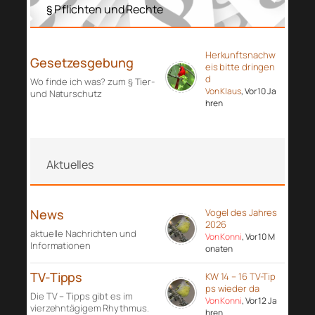
§ Pflichten und Rechte
Herkunftsnachw
Gesetzesgebung
eis bitte dringen
d
Wo finde ich was? zum § Tier-
Von Klaus
, Vor 10 Ja
und Naturschutz
hren
Aktuelles
News
Vogel des Jahres
2026
aktuelle Nachrichten und
Von Konni
, Vor 10 M
Informationen
onaten
TV-Tipps
KW 14 – 16 TV-Tip
ps wieder da
Die TV – Tipps gibt es im
Von Konni
, Vor 12 Ja
vierzehntägigem Rhythmus.
hren