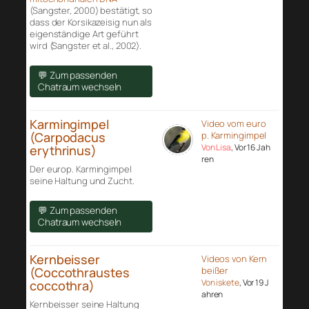
(Sangster, 2000) bestätigt, so
dass der Korsikazeisig nun als
eigenständige Art geführt
wird (Sangster et al., 2002).
💬 Zum passenden
Chatraum wechseln
Karmingimpel
Video vom euro
(Carpodacus
p. Karmingimpel
Von Lisa
, Vor 16 Jah
erythrinus)
ren
Der europ. Karmingimpel
seine Haltung und Zucht.
💬 Zum passenden
Chatraum wechseln
Kernbeisser
Videos von Kern
(Coccothraustes
beißer
Von iskete
, Vor 19 J
coccothra)
ahren
Kernbeisser seine Haltung