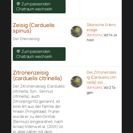
💬 Zum passenden
Chatraum wechseln
Zeisig (Carduelis
Sibirische Erlenz
spinus)
eisige
Von Konni
, Vor 14 Ja
Der Erlenzeisig
hren
💬 Zum passenden
Chatraum wechseln
Zitronenzeisig
Der Zitronenzeis
(carduelis citrinella)
ig (Carduelis citri
nella) vor…
Der Zitronenzeisig (Carduelis
Von Konni
, Vor 2 Ta
citrinella, Syn.: Serinus
gen
citrinella), auch
Zitronengirlitz genannt, ist
eine Art aus der Familie der
Finken (Fringillidae). Früher
wurde er zu den Girlitze
(Serinus) eingeordnet, nach
Arnaiz-Villena et al. (2001) ist
er aber näher mit dem