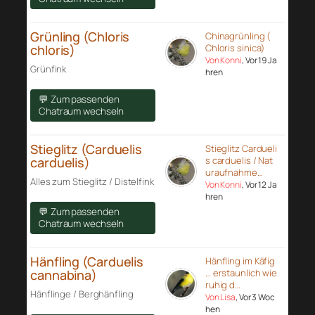
Grünling (Chloris
Chinagrünling (
chloris)
Chloris sinica)
Von Konni
, Vor 19 Ja
Grünfink
hren
💬 Zum passenden
Chatraum wechseln
Stieglitz (Carduelis
Stieglitz Cardueli
carduelis)
s carduelis / Nat
uraufnahme…
Alles zum Stieglitz / Distelfink
Von Konni
, Vor 12 Ja
hren
💬 Zum passenden
Chatraum wechseln
Hänfling (Carduelis
Hänfling im Käfig
cannabina)
… erstaunlich wie
ruhig d…
Hänflinge / Berghänfling
Von Lisa
, Vor 3 Woc
hen