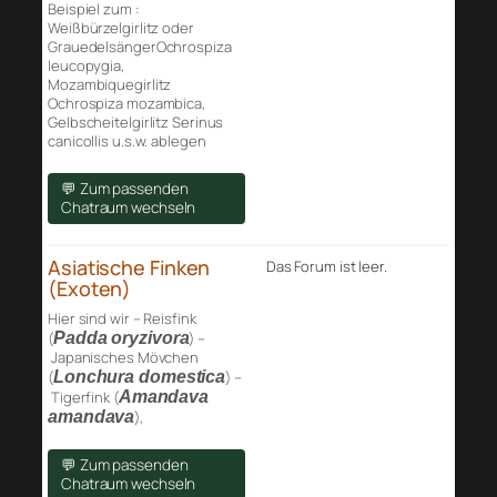
Beispiel zum :
Weißbürzelgirlitz oder
GrauedelsängerOchrospiza
leucopygia,
Mozambiquegirlitz
Ochrospiza mozambica,
Gelbscheitelgirlitz Serinus
canicollis u.s.w. ablegen
💬 Zum passenden
Chatraum wechseln
Asiatische Finken
Das Forum ist leer.
(Exoten)
Hier sind wir – Reisfink
(
Padda oryzivora
) –
Japanisches Mövchen
(
Lonchura domestica
) –
Tigerfink (
Amandava
amandava
),
💬 Zum passenden
Chatraum wechseln