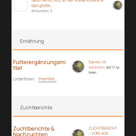
das große…
Antworten: 0
Ernährung
Futterergänzungsmi
Darmo Vit
ttel
Von Konni
, Vor 17 Ja
hren
Unterforen:
PremPet
Zuchtberichte
Zuchtberichte &
ZUCHTBERICHT
Nachzuchten
– VORLAGE