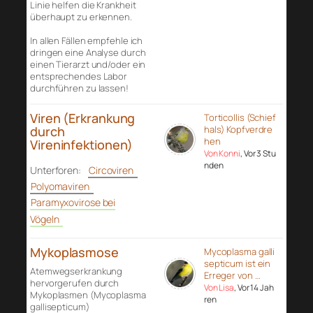
Linie helfen die Krankheit
überhaupt zu erkennen.
In allen Fällen empfehle ich
dringen eine Analyse durch
einen Tierarzt und/oder ein
entsprechendes Labor
durchführen zu lassen!
Viren (Erkrankung
Torticollis (Schief
durch
hals) Kopfverdre
hen
Vireninfektionen)
Von Konni
, Vor 3 Stu
nden
Unterforen:
Circoviren
Polyomaviren
Paramyxovirose bei
Vögeln
Mykoplasmose
Mycoplasma galli
septicum ist ein
Atemwegserkrankung
Erreger von …
hervorgerufen durch
Von Lisa
, Vor 14 Jah
Mykoplasmen (Mycoplasma
ren
gallisepticum)