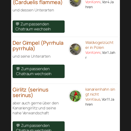
(Carduelis flammea)
Von Konni
, Vor 4 Ja
hren
und dessen Unterarten
💬 Zum passenden
Chatraum wechseln
Der Gimpel (Pyrrhula
Waldvogelzücht
pyrrhula)
er in Polen
Von Konni
, Vor 1 Jah
und seine Unterarten
r
💬 Zum passenden
Chatraum wechseln
Girlitz (serinus
kanarienhahn sin
serinus)
gt nicht
Von Klaus
, Vor 11 Ja
aber auch gerne über den
hren
Kanariengirlitz und seine
nahe Verwandschaft
💬 Zum passenden
Chatraum wechseln