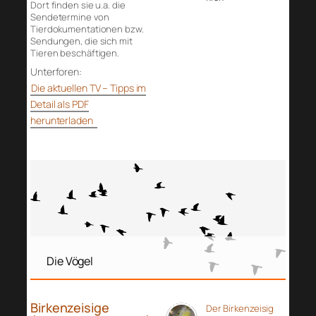
Dort finden sie u.a. die
Sendetermine von
Tierdokumentationen bzw.
Sendungen, die sich mit
Tieren beschäftigen.
Unterforen:
Die aktuellen TV – Tipps im
Detail als PDF
herunterladen
Die Vögel
Birkenzeisige
Der Birkenzeisig