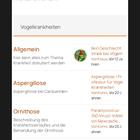
Vogelkrankheiten
Allgemein
Kein Geschlecht
strieb bei Vögeln
hier kann alles zum Thema
Von Klaus
, Vor 12 Ja
Krankheit diskutiert werden
hren
Aspergillose / Pr
Aspergillose
ofessur für Voge
lkrankheiten
Aspergillose bei Cardueliden
Von Konni
, Vor 20 J
ahren
Ornithose
Paramyxovirus-
(ND-Virus)-Infekt
Beschreibung des
ion Newcastle…
Krankheitsverlaufes und die
Von Konni
, Vor 20 J
Behandlung der Ornithose
ahren