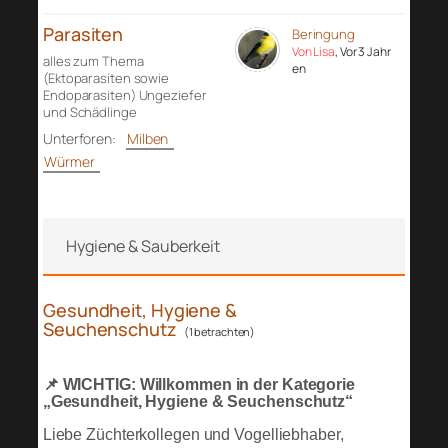
Parasiten
Beringung
Von Lisa
, Vor 3 Jahr
alles zum Thema
en
(Ektoparasiten sowie
Endoparasiten) Ungeziefer
und Schädlinge
Unterforen:
Milben
Würmer
Hygiene & Sauberkeit
Gesundheit, Hygiene &
Seuchenschutz
(1 betrachten)
📌 WICHTIG: Willkommen in der Kategorie
„Gesundheit, Hygiene & Seuchenschutz“
Liebe Züchterkollegen und Vogelliebhaber,