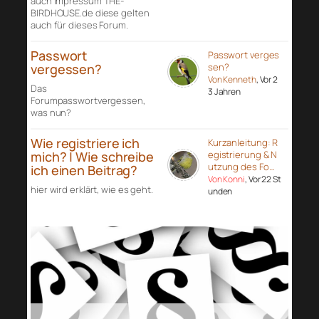
auch Impressum THE-
BIRDHOUSE.de diese gelten
auch für dieses Forum.
Passwort
Passwort verges
vergessen?
sen?
Von Kenneth
, Vor 2
Das
3 Jahren
Forumpasswortvergessen,
was nun?
Wie registriere ich
Kurzanleitung: R
mich? | Wie schreibe
egistrierung & N
utzung des Fo…
ich einen Beitrag?
Von Konni
, Vor 22 St
hier wird erklärt, wie es geht.
unden