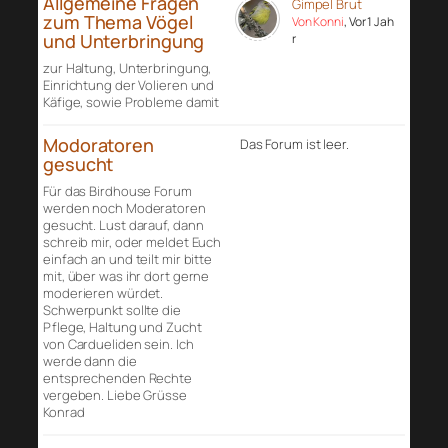
Allgemeine Fragen
Gimpel Brut
zum Thema Vögel
Von Konni
, Vor 1 Jah
und Unterbringung
r
zur Haltung, Unterbringung,
Einrichtung der Volieren und
Käfige, sowie Probleme damit
Modoratoren
Das Forum ist leer.
gesucht
Für das Birdhouse Forum
werden noch Moderatoren
gesucht. Lust darauf, dann
schreib mir, oder meldet Euch
einfach an und teilt mir bitte
mit, über was ihr dort gerne
moderieren würdet.
Schwerpunkt sollte die
Pflege, Haltung und Zucht
von Cardueliden sein. Ich
werde dann die
entsprechenden Rechte
vergeben. Liebe Grüsse
Konrad