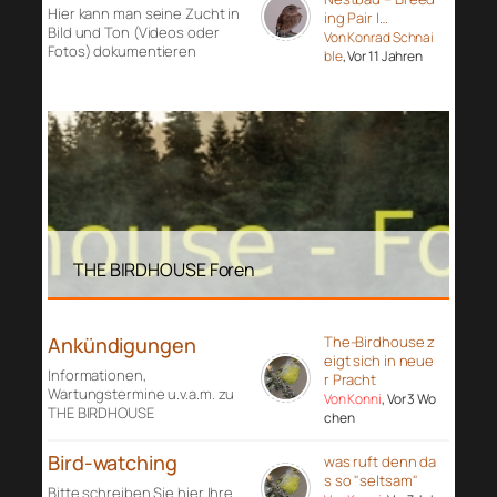
Hier kann man seine Zucht in
ing Pair I…
Bild und Ton (Videos oder
Von Konrad Schnai
Fotos) dokumentieren
ble
, Vor 11 Jahren
THE BIRDHOUSE Foren
Ankündigungen
The-Birdhouse z
eigt sich in neue
Informationen,
r Pracht
Wartungstermine u.v.a.m. zu
Von Konni
, Vor 3 Wo
THE BIRDHOUSE
chen
Bird-watching
was ruft denn da
s so "seltsam"
Bitte schreiben Sie hier Ihre