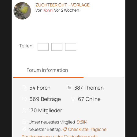
ZUCHTBERICHT – VORLAGE
Von
Konni
Vor 2 Wochen
Teilen:
Forum Information
54
Foren
387
Themen
669
Beiträge
67
Online
170
Mitglieder
Unser neuestes Mitglied:
St3ll4
Neuester Beitrag:
📋 Checkliste: Tägliche
Routinehygiene in der Carduelidenzucht