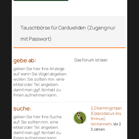
Tauschbörse für Cardueliden (Zugang nur
mit Passwort)
gebe ab:
Das Forum ist leer.
geben Sie hier Ihre Anzeige
auf wenn Sie Vögel abgeben
wollen. Sie sollten min. eine
eMail oder Tel. angeben,
damit man ggf. Kontakt zu
Ihnen aufnehmen kann.
suche:
2,2 Karmingimpel
(Carpodacus ery
geben Sie hier Ihre Suche
thrinus)
auf. Sie sollten min. eine
Von Kenneth
, Vor 2
eMail oder Tel. angeben,
3 Jahren
damit man ggf. Kontakt zu
Ihnen aufnehmen kann.