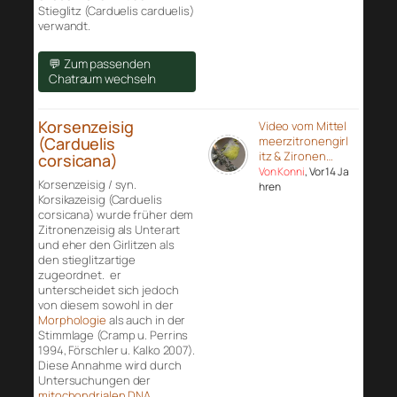
Stieglitz (Carduelis carduelis)
verwandt.
💬 Zum passenden
Chatraum wechseln
Korsenzeisig
Video vom Mittel
(Carduelis
meerzitronengirl
itz & Zironen…
corsicana)
Von Konni
, Vor 14 Ja
Korsenzeisig / syn.
hren
Korsikazeisig (Carduelis
corsicana) wurde früher dem
Zitronenzeisig als Unterart
und eher den Girlitzen als
den stieglitzartige
zugeordnet. er
unterscheidet sich jedoch
von diesem sowohl in der
Morphologie
als auch in der
Stimmlage (Cramp u. Perrins
1994, Förschler u. Kalko 2007).
Diese Annahme wird durch
Untersuchungen der
mitochondrialen DNA