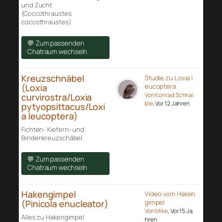
und Zucht
(Coccothraustes
coccothraustes)
💬 Zum passenden
Chatraum wechseln
Kreuzschnäbel
Studie zu Loxia l
(Loxia
eucoptera
Von Konrad Schnai
curvirostra/Loxia
ble
, Vor 12 Jahren
pytyopsittacus/Loxi
a leucoptera)
Fichten- Kiefern- und
Bindenkreuzschäbel
💬 Zum passenden
Chatraum wechseln
Hakengimpel
Video vom Haken
(Pinicola enucleator)
gimpel
Von Mike
, Vor 15 Ja
Alles zu Hakengimpel
hren