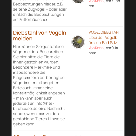
Von Konni
, Vor 7 Jah
Beobachtungen nieder. z.B.
ren
seltene Zugvögel – oder aber
einfach die Beobachtungen
am Futterhäuschen.
Diebstahl von Vögeln
VOGELDIEBSTAH
melden
L bei der Vogelb
örse in Bad Salz…
Hier können Sie gestohlene
Von Konni
, Vor 9 Ja
Vögel melden. Beschreiben
hren
Sie hier bitte die Tiere die
Ihnen gestohlen wurden.
Besondere Merkmale und
insbesondere die
Ringnummern bei beringten
Vögel immer mit angeben.
Bitte auch immer eine
Kontaktmöglichkeit angeben
– man kann aber auch
jederzeit an Info@hte-
birdhouse.de eine Nachricht
sende, wenn man zu den
gestohlene Tieren Hinweise
geben kann.