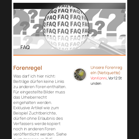
FAQ
Forenregel
Unsere Forenreg
eln (Netiquette)
Was darf ich hier nicht:
Von Konni
, Vor 12 St
Beiträge dürfen keine Links
unden
zu anderen Foren enthalten.
Für eingestellte Bilder muss
das Urheberrecht
eingehalten werden.
Exklusive Artikel wie zum
Beispiel Zuchtberichte,
dürfen ohne Erlaubnis des
Verfassers werde kopiert
noch in anderen Foren
veröffentlicht werden. Siehe