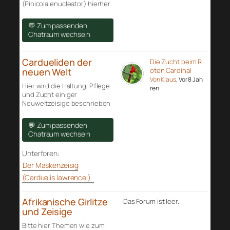
(Pinicola enucleator) hierher
💬 Zum passenden
Chatraum wechseln
Cardueliden der
Die Zucht beim R
neuen Welt
oten Cardinal
Von Klaus
, Vor 8 Jah
Hier wird die Haltung, Pflege
ren
und Zucht einiger
Neuweltzeisige beschrieben
💬 Zum passenden
Chatraum wechseln
Unterforen:
Der Maskenzeisig
(Carduelis lawrencei)
Afrikanische Girlitze
Das Forum ist leer.
und Zeisige
Bitte hier Themen wie zum