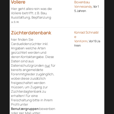
Voliere
Boxenbau
Von neoandy
, Vor 1
Hier geht alles rein was die
5 Jahren
Voliere betrifft. z.B. Bau,
Ausstattung, Bepflanzung
u.s.w.
Züchterdatenbank
Konrad Schnaibl
e
hier finden Sie
Von Konni
, Vor 19 Ja
Carduelidenzüchter inkl.
hren
Angaben welche Arten
gezüchtet werden und
deren Kontaktangabe. Diese
Daten sind aus
Datenschutzgründen
nur
für
bereits angemeldete
Forenmitglieder zugängllich,
wobei diese zusätzlich
freigeschaltet werden
müssen, um Zugang zur
Züchterdagtenbank zu
erhalten! Für eine
Freischaltung bitte in Ihrem
Profil unter
Benutzergruppen
bewerben
oder per Mail unter: