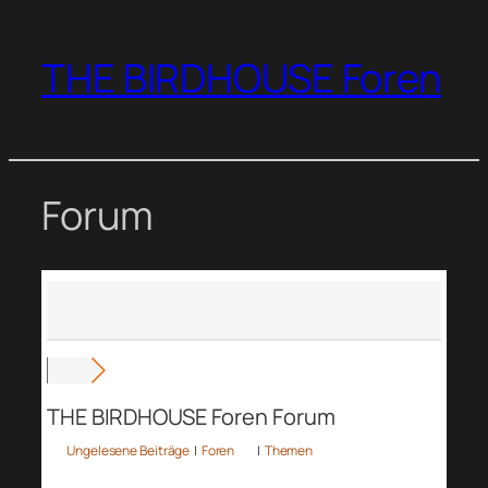
Zum
Inhalt
THE BIRDHOUSE Foren
springen
Forum
THE BIRDHOUSE Foren Forum
Ungelesene Beiträge
|
Foren
|
Themen