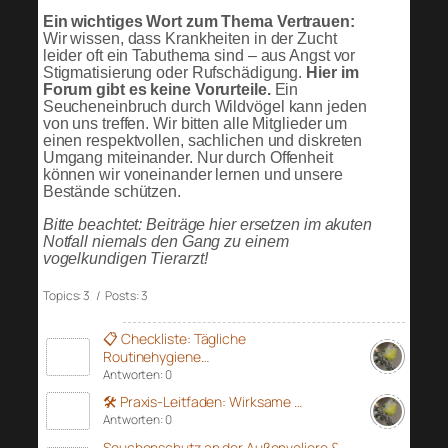
Ein wichtiges Wort zum Thema Vertrauen:
Wir wissen, dass Krankheiten in der Zucht
leider oft ein Tabuthema sind – aus Angst vor
Stigmatisierung oder Rufschädigung.
Hier im
Forum gibt es keine Vorurteile.
Ein
Seucheneinbruch durch Wildvögel kann jeden
von uns treffen. Wir bitten alle Mitglieder um
einen respektvollen, sachlichen und diskreten
Umgang miteinander. Nur durch Offenheit
können wir voneinander lernen und unsere
Bestände schützen.
Bitte beachtet: Beiträge hier ersetzen im akuten
Notfall niemals den Gang zu einem
vogelkundigen Tierarzt!
Topics: 3 / Posts: 3
📋 Checkliste: Tägliche
Routinehygiene…
Antworten: 0
🛠️ Praxis-Leitfaden: Wirksame …
Antworten: 0
Seuchenschutz an der Außenvoliere &