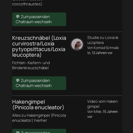
coccothraustes)
💬 Zum passenden
Chatraum wechseln
Kreuzschnäbel (Loxia
Studie zu Loxia le
curvirostra/Loxia
ucoptera
Von Konrad Schnaib
pytyopsittacus/Loxia
le
, 12 Jahren vor
leucoptera)
Fichten- Kiefern- und
Bindenkreuzschäbel
💬 Zum passenden
Chatraum wechseln
Hakengimpel
Video vom Haken
(Pinicola enucleator)
gimpel
Von Mike
, 15 Jahren
Alles zu Hakengimpel (Pinicola
vor
enucleator) hierher