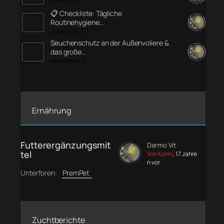
📋 Checkliste: Tägliche
Routinehygiene…
Antworten: 0
Seuchenschutz an der Außenvoliere &
das große…
Antworten: 0
Ernährung
Futterergänzungsmit
Darmo Vit
tel
Von Konni
, 17 Jahre
n vor
Unterforen:
PremPet
Zuchtberichte