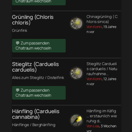
Chatraum wechseln
Grünling (Chloris
Chinagrünling ( C
chloris)
hloris sinica)
Von Konni
, 19 Jahre
Grünfink
n vor
💬 Zum passenden
Chatraum wechseln
Stieglitz (Carduelis
Stieglitz Cardueli
carduelis)
s carduelis / Natu
raufnahme…
Alles zum Stieglitz / Distelfink
Von Konni
, 12 Jahre
n vor
💬 Zum passenden
Chatraum wechseln
Hänfling (Carduelis
Hänfling im Käfig
cannabina)
… erstaunlich wie
ruhig d…
Hänflinge / Berghänfling
Von Lisa
, 3 Wochen
vor