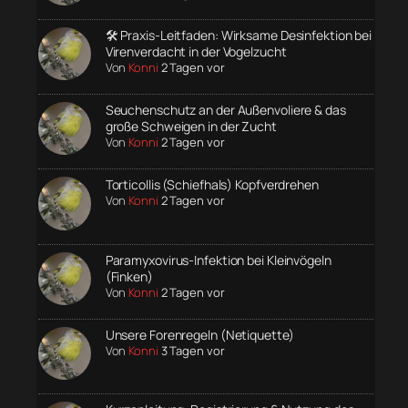
🛠️ Praxis-Leitfaden: Wirksame Desinfektion bei
Virenverdacht in der Vogelzucht
Von
Konni
2 Tagen vor
Seuchenschutz an der Außenvoliere & das
große Schweigen in der Zucht
Von
Konni
2 Tagen vor
Torticollis (Schiefhals) Kopfverdrehen
Von
Konni
2 Tagen vor
Paramyxovirus-Infektion bei Kleinvögeln
(Finken)
Von
Konni
2 Tagen vor
Unsere Forenregeln (Netiquette)
Von
Konni
3 Tagen vor