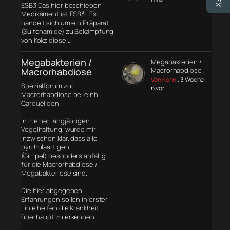
ESB3 Das hier beschieben
Medikament ist ESB3 . Es
handelt sich um ein Präparat
(Sulfonamide) zu Bekämpfung
von Kokzidiose …
Megabakterien /
Megabakterien /
Macrorhabdiose
Macrorhabdiose
Von Konni
, 3 Woche
Spezialforum zur
n vor
Macrorhabdiose bei einh.
Cardueliden.
In meiner langjährigen
Vogelhaltung, wurde mir
inzwischen klar, dass alle
pyrrhulaartigen
(Gimpel) besonders anfällig
für die Macrorhabdiose /
Megabakteriose sind.
Die hier abgegeben
Erfahrungen sollen in erster
Linie helfen die Krankheit
überhaupt zu erkennen.