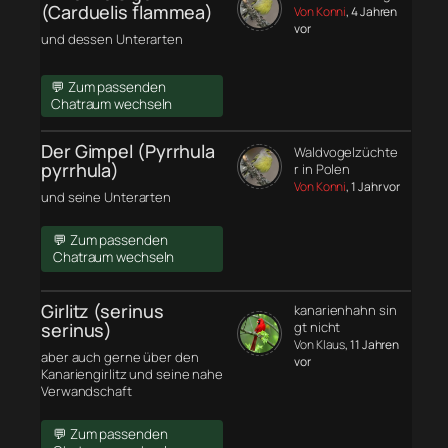
(Carduelis flammea)
Von Konni
, 4 Jahren
vor
und dessen Unterarten
💬 Zum passenden
Chatraum wechseln
Der Gimpel (Pyrrhula
Waldvogelzüchte
pyrrhula)
r in Polen
Von Konni
, 1 Jahr vor
und seine Unterarten
💬 Zum passenden
Chatraum wechseln
Girlitz (serinus
kanarienhahn sin
serinus)
gt nicht
Von Klaus
, 11 Jahren
aber auch gerne über den
vor
Kanariengirlitz und seine nahe
Verwandschaft
💬 Zum passenden