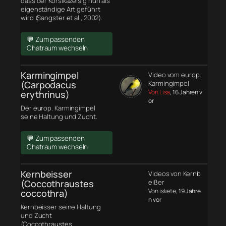
dass der Korsikazeisig nun als
eigenständige Art geführt
wird (Sangster et al., 2002).
💬 Zum passenden
Chatraum wechseln
Karmingimpel
Video vom europ.
(Carpodacus
Karmingimpel
Von Lisa
, 16 Jahren v
erythrinus)
or
Der europ. Karmingimpel
seine Haltung und Zucht.
💬 Zum passenden
Chatraum wechseln
Kernbeisser
Videos von Kernb
(Coccothraustes
eißer
Von iskete
, 19 Jahre
coccothra)
n vor
Kernbeisser seine Haltung
und Zucht
(Coccothraustes