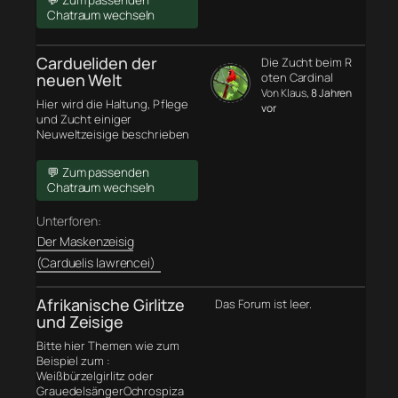
💬 Zum passenden
Chatraum wechseln
Cardueliden der
Die Zucht beim R
neuen Welt
oten Cardinal
Von Klaus
, 8 Jahren
Hier wird die Haltung, Pflege
vor
und Zucht einiger
Neuweltzeisige beschrieben
💬 Zum passenden
Chatraum wechseln
Unterforen:
Der Maskenzeisig
(Carduelis lawrencei)
Afrikanische Girlitze
Das Forum ist leer.
und Zeisige
Bitte hier Themen wie zum
Beispiel zum :
Weißbürzelgirlitz oder
GrauedelsängerOchrospiza