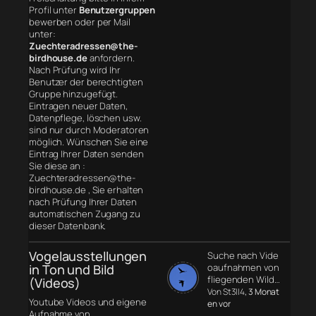
Profil unter
Benutzergruppen
bewerben oder per Mail
unter:
Zuechteradressen@the-
birdhouse.de
anfordern.
Nach Prüfung wird Ihr
Benutzer der berechtigten
Gruppe hinzugefügt.
Eintragen neuer Daten,
Datenpflege, löschen usw.
sind nur durch Moderatoren
möglich. Wünschen Sie eine
Eintrag Ihrer Daten senden
Sie diese an :
Zuechteradressen@the-
birdhouse.de , Sie erhalten
nach Prüfung Ihrer Daten
automatischen Zugang zu
dieser Datenbank.
Vogelausstellungen
Suche nach Vide
in Ton und Bild
oaufnahmen von
fliegenden Wild…
(Videos)
Von St3ll4
, 3 Monat
Youtube Videos und eigene
en vor
Aufnahme von