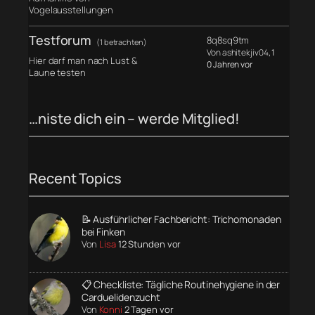
Vogelausstellungen
Testforum
8q8sq9tm
(1 betrachten)
Von ashitekjiv04
, 1
Hier darf man nach Lust &
0 Jahren vor
Laune testen
…niste dich ein – werde Mitglied!
Recent Topics
📝 Ausführlicher Fachbericht: Trichomonaden
bei Finken
Von
Lisa
12 Stunden vor
📋 Checkliste: Tägliche Routinehygiene in der
Carduelidenzucht
Von
Konni
2 Tagen vor