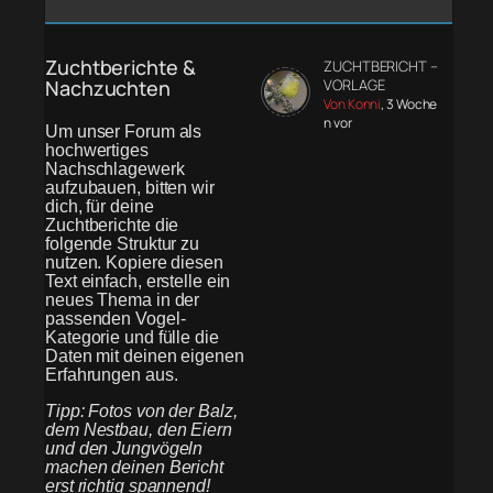
Zuchtberichte &
ZUCHTBERICHT –
Nachzuchten
VORLAGE
Von Konni
, 3 Woche
n vor
Um unser Forum als
hochwertiges
Nachschlagewerk
aufzubauen, bitten wir
dich, für deine
Zuchtberichte die
folgende Struktur zu
nutzen. Kopiere diesen
Text einfach, erstelle ein
neues Thema in der
passenden Vogel-
Kategorie und fülle die
Daten mit deinen eigenen
Erfahrungen aus.
Tipp: Fotos von der Balz,
dem Nestbau, den Eiern
und den Jungvögeln
machen deinen Bericht
erst richtig spannend!