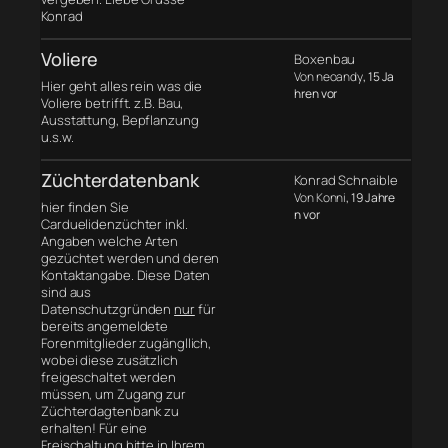
Konrad
Voliere
Boxenbau
Von neoandy
, 15 Ja
Hier geht alles rein was die
hren vor
Voliere betrifft. z.B. Bau,
Ausstattung, Bepflanzung
u.s.w.
Züchterdatenbank
Konrad Schnaible
Von Konni
, 19 Jahre
hier finden Sie
n vor
Carduelidenzüchter inkl.
Angaben welche Arten
gezüchtet werden und deren
Kontaktangabe. Diese Daten
sind aus
Datenschutzgründen
nur
für
bereits angemeldete
Forenmitglieder zugängllich,
wobei diese zusätzlich
freigeschaltet werden
müssen, um Zugang zur
Züchterdagtenbank zu
erhalten! Für eine
Freischaltung bitte in Ihrem