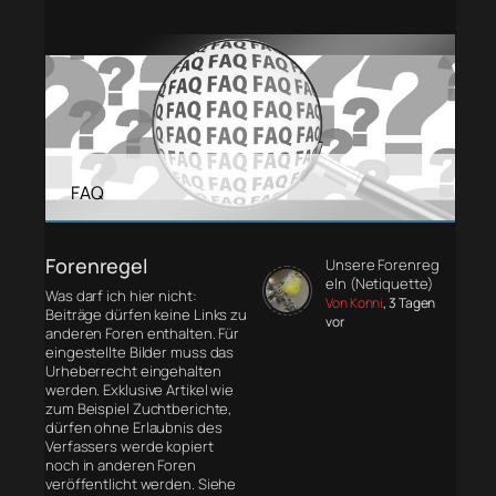
FAQ
Forenregel
Unsere Forenreg
eln (Netiquette)
Was darf ich hier nicht:
Von Konni
, 3 Tagen
Beiträge dürfen keine Links zu
vor
anderen Foren enthalten. Für
eingestellte Bilder muss das
Urheberrecht eingehalten
werden. Exklusive Artikel wie
zum Beispiel Zuchtberichte,
dürfen ohne Erlaubnis des
Verfassers werde kopiert
noch in anderen Foren
veröffentlicht werden. Siehe