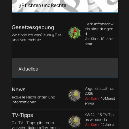
§ Pflichten und Rechte
Herkunftsnachw
Gesetzesgebung
eis bitte dringen
d
Wo finde ich was? zum § Tier-
Von Klaus
, 10 Jahre
und Naturschutz
n vor
Aktuelles
News
Vogel des Jahres
2026
aktuelle Nachrichten und
Von Konni
, 10 Monat
Informationen
en vor
TV-Tipps
KW 14 – 16 TV-Tip
ps wieder da
Die TV – Tipps gibt es im
Von Konni
, 12 Jahre
vierzehntägigem Rhythmus.