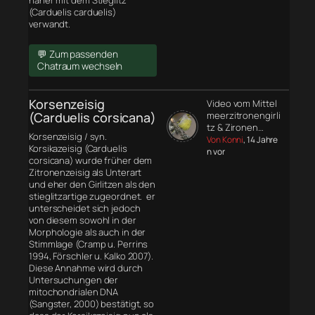
näher mit dem Stieglitz
(Carduelis carduelis)
verwandt.
💬 Zum passenden
Chatraum wechseln
Korsenzeisig
Video vom Mittel
(Carduelis corsicana)
meerzitronengirli
tz & Zironen…
Korsenzeisig / syn.
Von Konni
, 14 Jahre
Korsikazeisig (Carduelis
n vor
corsicana) wurde früher dem
Zitronenzeisig als Unterart
und eher den Girlitzen als den
stieglitzartige zugeordnet. er
unterscheidet sich jedoch
von diesem sowohl in der
Morphologie
als auch in der
Stimmlage (Cramp u. Perrins
1994, Förschler u. Kalko 2007).
Diese Annahme wird durch
Untersuchungen der
mitochondrialen DNA
(Sangster, 2000) bestätigt, so