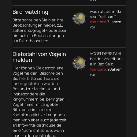
Bird-watching
was ruft denn da
s so "seltsam"
Bitte schreiben Sie hier Ihre
Von Konni
, 7 Jahren
Beobachtungen nieder. z.B.
vor
seltene Zugvögel – oder aber
einfach die Beobachtungen
am Futterhäuschen.
Diebstahl von Vögeln
VOGELDIEBSTAHL
melden
bei der Vogelbörs
e in Bad Salz…
Hier können Sie gestohlene
Von Konni
, 9 Jahren
Vögel melden. Beschreiben
vor
Sie hier bitte die Tiere die
Ihnen gestohlen wurden.
Besondere Merkmale und
insbesondere die
Ringnummern bei beringten
Vögel immer mit angeben.
Bitte auch immer eine
Kontaktmöglichkeit angeben –
man kann aber auch jederzeit
an Info@hte-birdhouse.de
eine Nachricht sende, wenn
man zu den gestohlene