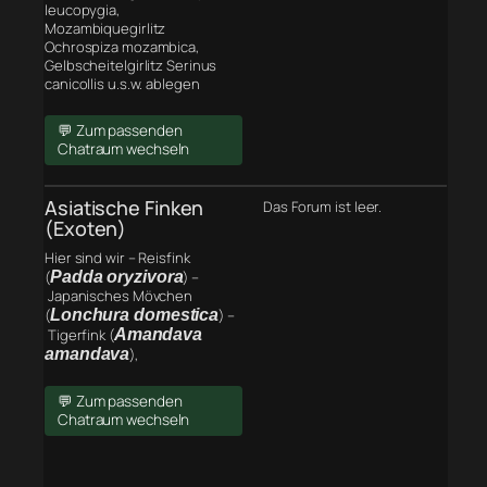
leucopygia,
Mozambiquegirlitz
Ochrospiza mozambica,
Gelbscheitelgirlitz Serinus
canicollis u.s.w. ablegen
💬 Zum passenden
Chatraum wechseln
Asiatische Finken
Das Forum ist leer.
(Exoten)
Hier sind wir – Reisfink
(
Padda oryzivora
) –
Japanisches Mövchen
(
Lonchura domestica
) –
Tigerfink (
Amandava
amandava
),
💬 Zum passenden
Chatraum wechseln