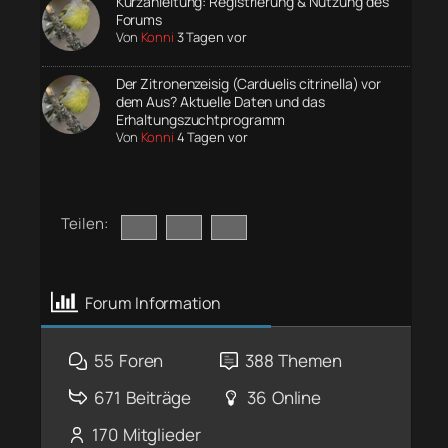
Kurzanleitung: Registrierung & Nutzung des
Forums
Von
Konni
3 Tagen vor
Der Zitronenzeisig (Carduelis citrinella) vor
dem Aus? Aktuelle Daten und das
Erhaltungszuchtprogramm
Von
Konni
4 Tagen vor
Teilen:
Forum Information
55
Foren
388
Themen
671
Beiträge
36
Online
170
Mitglieder