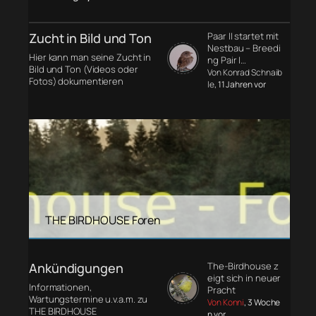
Zucht in Bild und Ton
Paar II startet mit
Nestbau – Breedi
Hier kann man seine Zucht in
ng Pair I…
Bild und Ton (Videos oder
Von Konrad Schnaib
Fotos) dokumentieren
le
, 11 Jahren vor
THE BIRDHOUSE Foren
Ankündigungen
The-Birdhouse z
eigt sich in neuer
Informationen,
Pracht
Wartungstermine u.v.a.m. zu
Von Konni
, 3 Woche
THE BIRDHOUSE
n vor