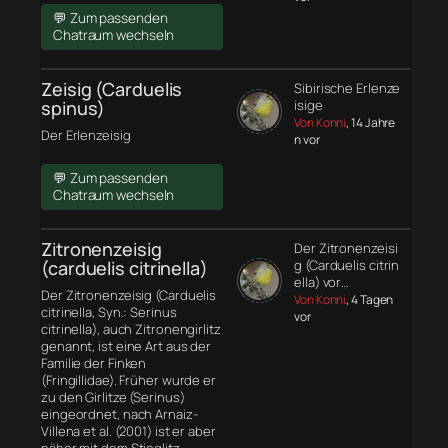
💬 Zum passenden
Chatraum wechseln
Zeisig (Carduelis
Sibirische Erlenze
spinus)
isige
Von Konni
, 14 Jahre
Der Erlenzeisig
n vor
💬 Zum passenden
Chatraum wechseln
Zitronenzeisig
Der Zitronenzeisi
(carduelis citrinella)
g (Carduelis citrin
ella) vor…
Der Zitronenzeisig (Carduelis
Von Konni
, 4 Tagen
citrinella, Syn.: Serinus
vor
citrinella), auch Zitronengirlitz
genannt, ist eine Art aus der
Familie der Finken
(Fringillidae). Früher wurde er
zu den Girlitze (Serinus)
eingeordnet, nach Arnaiz-
Villena et al. (2001) ist er aber