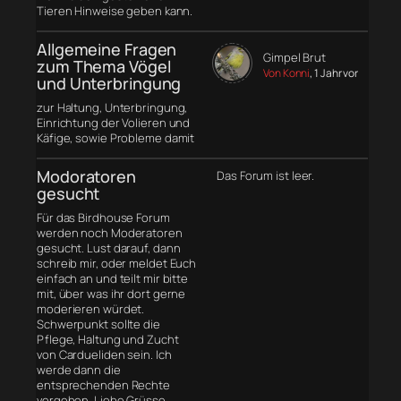
Tieren Hinweise geben kann.
Allgemeine Fragen
Gimpel Brut
zum Thema Vögel
Von Konni
, 1 Jahr vor
und Unterbringung
zur Haltung, Unterbringung,
Einrichtung der Volieren und
Käfige, sowie Probleme damit
Modoratoren
Das Forum ist leer.
gesucht
Für das Birdhouse Forum
werden noch Moderatoren
gesucht. Lust darauf, dann
schreib mir, oder meldet Euch
einfach an und teilt mir bitte
mit, über was ihr dort gerne
moderieren würdet.
Schwerpunkt sollte die
Pflege, Haltung und Zucht
von Cardueliden sein. Ich
werde dann die
entsprechenden Rechte
vergeben. Liebe Grüsse