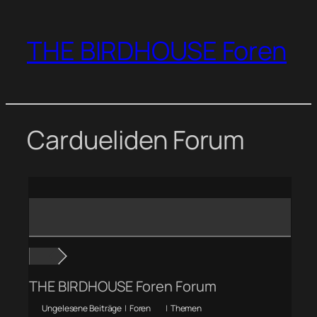
Zum
Inhalt
THE BIRDHOUSE Foren
springen
Cardueliden Forum
THE BIRDHOUSE Foren Forum
Ungelesene Beiträge
|
Foren
|
Themen