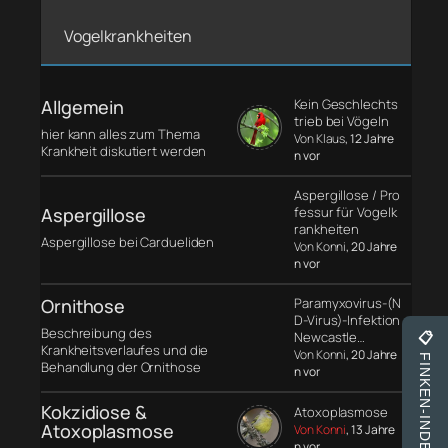
Vogelkrankheiten
Allgemein
Kein Geschlechts
trieb bei Vögeln
hier kann alles zum Thema
Von Klaus
, 12 Jahre
Krankheit diskutiert werden
n vor
Aspergillose / Pro
Aspergillose
fessur für Vogelk
rankheiten
Aspergillose bei Cardueliden
Von Konni
, 20 Jahre
n vor
Ornithose
Paramyxovirus-(N
D-Virus)-Infektion
Beschreibung des
Newcastle…
📋
Krankheitsverlaufes und die
Von Konni
, 20 Jahre
FINKEN-INDEX
Behandlung der Ornithose
n vor
Kokzidiose &
Atoxoplasmose
Atoxoplasmose
Von Konni
, 13 Jahre
n vor