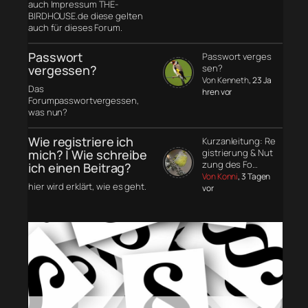
auch Impressum THE-
BIRDHOUSE.de diese gelten
auch für dieses Forum.
Passwort
Passwort verges
vergessen?
sen?
Von Kenneth
, 23 Ja
Das
hren vor
Forumpasswortvergessen,
was nun?
Wie registriere ich
Kurzanleitung: Re
mich? | Wie schreibe
gistrierung & Nut
zung des Fo…
ich einen Beitrag?
Von Konni
, 3 Tagen
hier wird erklärt, wie es geht.
vor