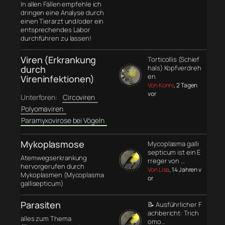
In allen Fällen empfehle ich
dringen eine Analyse durch
einen Tierarzt und/oder ein
entsprechendes Labor
durchführen zu lassen!
Viren (Erkrankung
Torticollis (Schief
durch
hals) Kopfverdreh
en
Vireninfektionen)
Von Konni
, 2 Tagen
vor
Unterforen:
Circoviren
Polyomaviren
Paramyxovirose bei Vögeln
Mykoplasmose
Mycoplasma galli
septicum ist ein E
Atemwegserkrankung
rreger von …
hervorgerufen durch
Von Lisa
, 14 Jahren v
Mykoplasmen (Mycoplasma
or
gallisepticum)
Parasiten
📝 Ausführlicher F
achbericht: Trich
alles zum Thema
omo…