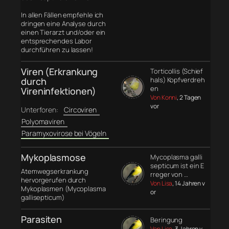
In allen Fällen empfehle ich
dringen eine Analyse durch
einen Tierarzt und/oder ein
entsprechendes Labor
durchführen zu lassen!
Viren (Erkrankung
Torticollis (Schief
durch
hals) Kopfverdreh
en
Vireninfektionen)
Von Konni
, 2 Tagen
vor
Unterforen:
Circoviren
Polyomaviren
Paramyxovirose bei Vögeln
Mykoplasmose
Mycoplasma galli
septicum ist ein E
Atemwegserkrankung
rreger von …
hervorgerufen durch
Von Lisa
, 14 Jahren v
Mykoplasmen (Mycoplasma
or
gallisepticum)
Parasiten
Beringung
Von Lisa
, 3 Jahren v