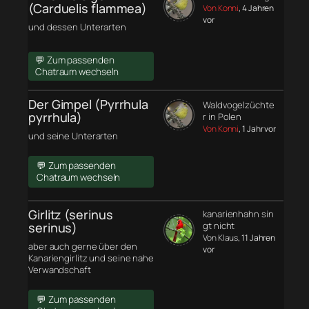
(Carduelis flammea)
Von Konni
, 4 Jahren
vor
und dessen Unterarten
💬 Zum passenden
Chatraum wechseln
Der Gimpel (Pyrrhula
Waldvogelzüchte
pyrrhula)
r in Polen
Von Konni
, 1 Jahr vor
und seine Unterarten
💬 Zum passenden
Chatraum wechseln
Girlitz (serinus
kanarienhahn sin
serinus)
gt nicht
Von Klaus
, 11 Jahren
aber auch gerne über den
vor
Kanariengirlitz und seine nahe
Verwandschaft
💬 Zum passenden