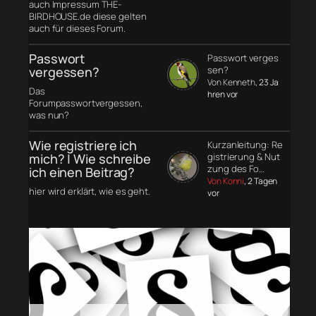
auch Impressum THE-
BIRDHOUSE.de diese gelten
auch für dieses Forum.
Passwort
Passwort verges
vergessen?
sen?
Von Kenneth
, 23 Ja
Das
hren vor
Forumpasswortvergessen,
was nun?
Wie registriere ich
Kurzanleitung: Re
mich? | Wie schreibe
gistrierung & Nut
zung des Fo…
ich einen Beitrag?
Von Konni
, 2 Tagen
hier wird erklärt, wie es geht.
vor