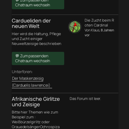
💬 Zum passenden
Chatraum wechseln
Cardueliden der
Die Zucht beim R
neuen Welt
oten Cardinal
Von Klaus
, 8 Jahren
Hier wird die Haltung, Pflege
vor
und Zucht einiger
Neuweltzeisige beschrieben
💬 Zum passenden
Chatraum wechseln
Unterforen:
Der Maskenzeisig
(Carduelis lawrencei)
Afrikanische Girlitze
Das Forum ist leer.
und Zeisige
Bitte hier Themen wie zum
Beispiel zum :
Weißbürzelgirlitz oder
GrauedelsängerOchrospiza