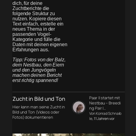
dich, für deine
Zuchtberichte die
folgende Struktur zu
nutzen. Kopiere diesen
Text einfach, erstelle ein
neues Thema in der
passenden Vogel-
Kategorie und fülle die
Daten mit deinen eigenen
Erfahrungen aus.
Tipp: Fotos von der Balz,
dem Nestbau, den Eiern
und den Jungvögeln
machen deinen Bericht
erst richtig spannend!
Zucht in Bild und Ton
Paar II startet mit
Nestbau – Breedi
Hier kann man seine Zucht in
ng Pair I…
Bild und Ton (Videos oder
Von Konrad Schnaib
Fotos) dokumentieren
le
, 11 Jahren vor