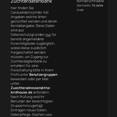
Züchterdatenbank
Konrad Schnaible
Von Konni
, 19 Jahre
hier finden Sie
n vor
Carduelidenzüchter inkl.
Angaben welche Arten
gezüchtet werden und deren
Kontaktangabe. Diese Daten
sind aus
Datenschutzgründen
nur
für
bereits angemeldete
Forenmitglieder zugängllich,
wobei diese zusätzlich
freigeschaltet werden
müssen, um Zugang zur
Züchterdagtenbank zu
erhalten! Für eine
Freischaltung bitte in Ihrem
Profil unter
Benutzergruppen
bewerben oder per Mail
unter:
Zuechteradressen@the-
birdhouse.de
anfordern.
Nach Prüfung wird Ihr
Benutzer der berechtigten
Gruppe hinzugefügt.
Eintragen neuer Daten,
Datenpflege, löschen usw.