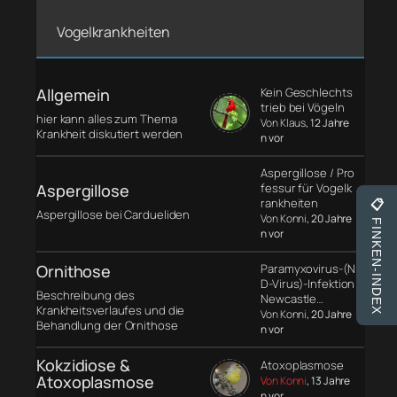
Vogelkrankheiten
Allgemein
Kein Geschlechts
trieb bei Vögeln
hier kann alles zum Thema
Von Klaus
, 12 Jahre
Krankheit diskutiert werden
n vor
Aspergillose / Pro
Aspergillose
fessur für Vogelk
rankheiten
📋
Aspergillose bei Cardueliden
Von Konni
, 20 Jahre
FINKEN-INDEX
n vor
Ornithose
Paramyxovirus-(N
D-Virus)-Infektion
Beschreibung des
Newcastle…
Krankheitsverlaufes und die
Von Konni
, 20 Jahre
Behandlung der Ornithose
n vor
Kokzidiose &
Atoxoplasmose
Atoxoplasmose
Von Konni
, 13 Jahre
n vor