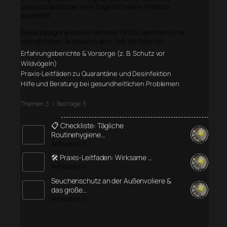
gesund bleibt oder eine folgenschwere Infektion
ausbricht.
Diese Kategorie soll ein sicherer Ort für den fachlichen
und ehrlichen Austausch sein. Hier ist Platz für:
Erfahrungsberichte & Vorsorge (z. B. Schutz vor
Wildvögeln)
Praxis-Leitfäden zu Quarantäne und Desinfektion
Hilfe und Beratung bei gesundheitlichen Problemen
Themen: 3 / Beiträge: 3
📋 Checkliste: Tägliche
Routinehygiene…
Antworten: 0
🛠️ Praxis-Leitfaden: Wirksame …
Antworten: 0
Seuchenschutz an der Außenvoliere &
das große…
Antworten: 0