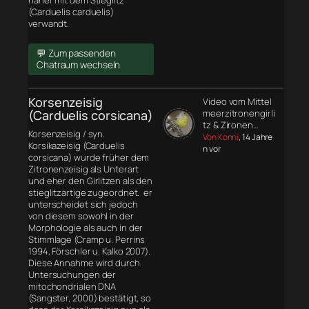
näher mit dem Stieglitz
(Carduelis carduelis)
verwandt.
💬 Zum passenden
Chatraum wechseln
Korsenzeisig
Video vom Mittel
(Carduelis corsicana)
meerzitronengirli
tz & Zironen…
Korsenzeisig / syn.
Von Konni
, 14 Jahre
Korsikazeisig (Carduelis
n vor
corsicana) wurde früher dem
Zitronenzeisig als Unterart
und eher den Girlitzen als den
stieglitzartige zugeordnet. er
unterscheidet sich jedoch
von diesem sowohl in der
Morphologie
als auch in der
Stimmlage (Cramp u. Perrins
1994, Förschler u. Kalko 2007).
Diese Annahme wird durch
Untersuchungen der
mitochondrialen DNA
(Sangster, 2000) bestätigt, so