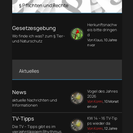
§ Pflichten und Rechte
Herkunftsnachw
Gesetzesgebung
eis bitte dringen
d
Wo finde ich was? zum § Tier-
Von Klaus
, 10 Jahre
und Naturschutz
n vor
Aktuelles
News
Vogel des Jahres
2026
aktuelle Nachrichten und
Von Konni
, 10 Monat
Informationen
en vor
TV-Tipps
KW 14 – 16 TV-Tip
ps wieder da
Die TV – Tipps gibt es im
Von Konni
, 12 Jahre
vierzehntägigem Rhythmus.