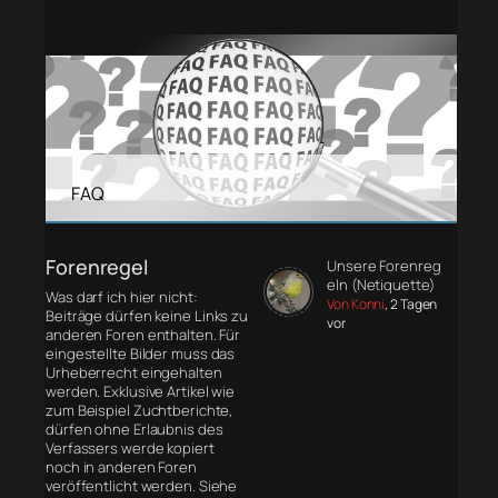
FAQ
Forenregel
Unsere Forenreg
eln (Netiquette)
Was darf ich hier nicht:
Von Konni
, 2 Tagen
Beiträge dürfen keine Links zu
vor
anderen Foren enthalten. Für
eingestellte Bilder muss das
Urheberrecht eingehalten
werden. Exklusive Artikel wie
zum Beispiel Zuchtberichte,
dürfen ohne Erlaubnis des
Verfassers werde kopiert
noch in anderen Foren
veröffentlicht werden. Siehe