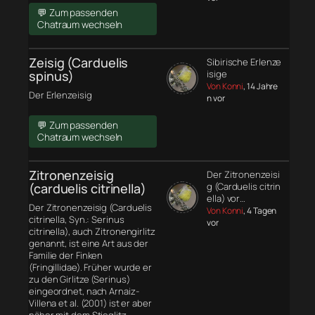
💬 Zum passenden
Chatraum wechseln
Zeisig (Carduelis
Sibirische Erlenze
spinus)
isige
Von Konni
, 14 Jahre
Der Erlenzeisig
n vor
💬 Zum passenden
Chatraum wechseln
Zitronenzeisig
Der Zitronenzeisi
(carduelis citrinella)
g (Carduelis citrin
ella) vor…
Der Zitronenzeisig (Carduelis
Von Konni
, 4 Tagen
citrinella, Syn.: Serinus
vor
citrinella), auch Zitronengirlitz
genannt, ist eine Art aus der
Familie der Finken
(Fringillidae). Früher wurde er
zu den Girlitze (Serinus)
eingeordnet, nach Arnaiz-
Villena et al. (2001) ist er aber