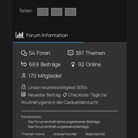
Teilen:
Forum Information
54
Foren
387
Themen
669
Beiträge
92
Online
170
Mitglieder
Unser neuestes Mitglied:
St3ll4
Neuester Beitrag:
📋 Checkliste: Tägliche
Routinehygiene in der Carduelidenzucht
Forum Icons:
Das Forum enthält keine ungelesenen Beiträge
Das Forum enthält ungelesene Beiträge
Themen-Icons:
Unbeantwortet
Beantwortet