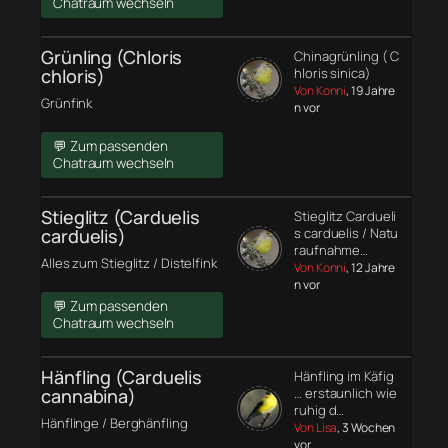
Chatraum wechseln
Grünling (Chloris
Chinagrünling ( C
chloris)
hloris sinica)
Von Konni
, 19 Jahre
Grünfink
n vor
💬 Zum passenden
Chatraum wechseln
Stieglitz (Carduelis
Stieglitz Cardueli
carduelis)
s carduelis / Natu
raufnahme…
Alles zum Stieglitz / Distelfink
Von Konni
, 12 Jahre
n vor
💬 Zum passenden
Chatraum wechseln
Hänfling (Carduelis
Hänfling im Käfig
cannabina)
… erstaunlich wie
ruhig d…
Hänflinge / Berghänfling
Von Lisa
, 3 Wochen
vor