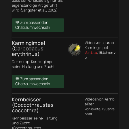
dass der Korsikazeisig nun als
eigenständige Art geführt
wird (Sangster et al., 2002).
💬 Zum passenden
Chatraum wechseln
Karmingimpel
Video vom europ.
(Carpodacus
Karmingimpel
Von Lisa
, 16 Jahren v
erythrinus)
or
Der europ. Karmingimpel
seine Haltung und Zucht.
💬 Zum passenden
Chatraum wechseln
Kernbeisser
Videos von Kernb
(Coccothraustes
eißer
Von iskete
, 19 Jahre
coccothra)
n vor
Kernbeisser seine Haltung
und Zucht
(Coccothraustes