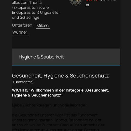
alles zum Thema
or
(Ektoparasiten sowie
Endoparasiten) Ungeziefer
und Schädlinge
Unterforen:
Milben
Würmer
Hygiene & Sauberkeit
Gesundheit, Hygiene & Seuchenschutz
(1 betrachten)
WICHTIG: Willkommen in der Kategorie „Gesundheit,
Hygiene & Seuchenschutz“
Liebe Züchterkollegen und Vogelliebhaber,
die Gesundheit unserer Vögel ist das Fundament
unseres gemeinsamen Hobbys. Besonders bei der
anspruchsvollen Zucht von Cardueliden entscheiden
oft Kleinigkeiten im Alltag darüber, ob ein Bestand