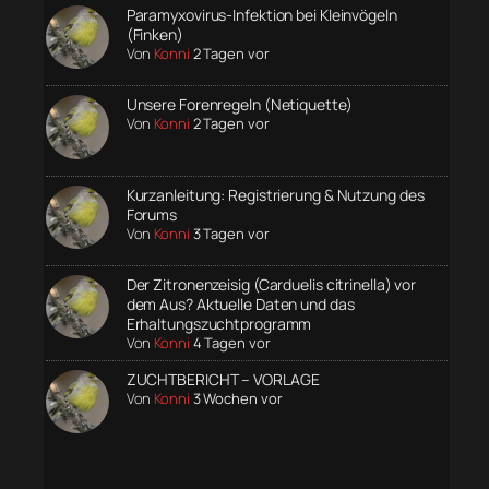
Paramyxovirus-Infektion bei Kleinvögeln
(Finken)
Von
Konni
2 Tagen vor
Unsere Forenregeln (Netiquette)
Von
Konni
2 Tagen vor
Kurzanleitung: Registrierung & Nutzung des
Forums
Von
Konni
3 Tagen vor
Der Zitronenzeisig (Carduelis citrinella) vor
dem Aus? Aktuelle Daten und das
Erhaltungszuchtprogramm
Von
Konni
4 Tagen vor
ZUCHTBERICHT – VORLAGE
Von
Konni
3 Wochen vor