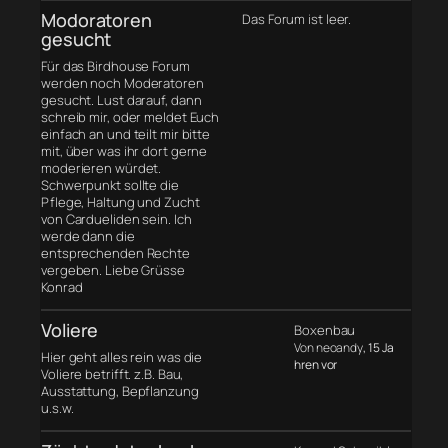
Modoratoren
Das Forum ist leer.
gesucht
Für das Birdhouse Forum
werden noch Moderatoren
gesucht. Lust darauf, dann
schreib mir, oder meldet Euch
einfach an und teilt mir bitte
mit, über was ihr dort gerne
moderieren würdet.
Schwerpunkt sollte die
Pflege, Haltung und Zucht
von Cardueliden sein. Ich
werde dann die
entsprechenden Rechte
vergeben. Liebe Grüsse
Konrad
Voliere
Boxenbau
Von neoandy
, 15 Ja
Hier geht alles rein was die
hren vor
Voliere betrifft. z.B. Bau,
Ausstattung, Bepflanzung
u.s.w.