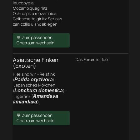
leucopygia,
Mozambiquegirlitz
Ochrospiza mozambica,
Gelbscheitelgirlitz Serinus
canicollis u.s.w. ablegen
💬 Zum passenden
Chatraum wechseln
Asiatische Finken
Das Forum ist leer.
(Exoten)
Hier sind wir – Reisfink
(
Padda oryzivora
) –
Japanisches Mövchen
(
Lonchura domestica
) –
Tigerfink (
Amandava
amandava
),
💬 Zum passenden
Chatraum wechseln