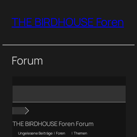
Zum
Inhalt
THE BIRDHOUSE Foren
springen
Forum
THE BIRDHOUSE Foren Forum
Ungelesene Beiträge
|
Foren
|
Themen