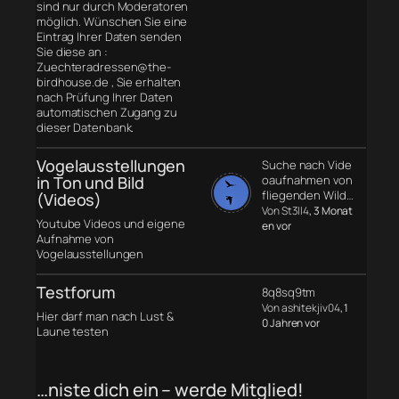
sind nur durch Moderatoren
möglich. Wünschen Sie eine
Eintrag Ihrer Daten senden
Sie diese an :
Zuechteradressen@the-
birdhouse.de , Sie erhalten
nach Prüfung Ihrer Daten
automatischen Zugang zu
dieser Datenbank.
Vogelausstellungen
Suche nach Vide
in Ton und Bild
oaufnahmen von
fliegenden Wild…
(Videos)
Von St3ll4
, 3 Monat
Youtube Videos und eigene
en vor
Aufnahme von
Vogelausstellungen
Testforum
8q8sq9tm
Von ashitekjiv04
, 1
Hier darf man nach Lust &
0 Jahren vor
Laune testen
…niste dich ein – werde Mitglied!