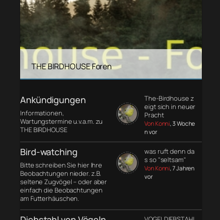
THE BIRDHOUSE Foren
Ankündigungen
The-Birdhouse z
eigt sich in neuer
Informationen,
Pracht
Wartungstermine u.v.a.m. zu
Von Konni
, 3 Woche
THE BIRDHOUSE
n vor
Bird-watching
was ruft denn da
s so "seltsam"
Bitte schreiben Sie hier Ihre
Von Konni
, 7 Jahren
Beobachtungen nieder. z.B.
vor
seltene Zugvögel – oder aber
einfach die Beobachtungen
am Futterhäuschen.
Diebstahl von Vögeln
VOGELDIEBSTAHL