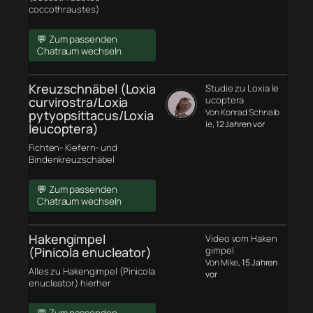
coccothraustes)
💬 Zum passenden
Chatraum wechseln
Kreuzschnäbel (Loxia
Studie zu Loxia le
curvirostra/Loxia
ucoptera
Von Konrad Schnaib
pytyopsittacus/Loxia
le
, 12 Jahren vor
leucoptera)
Fichten- Kiefern- und
Bindenkreuzschäbel
💬 Zum passenden
Chatraum wechseln
Hakengimpel
Video vom Haken
(Pinicola enucleator)
gimpel
Von Mike
, 15 Jahren
Alles zu Hakengimpel (Pinicola
vor
enucleator) hierher