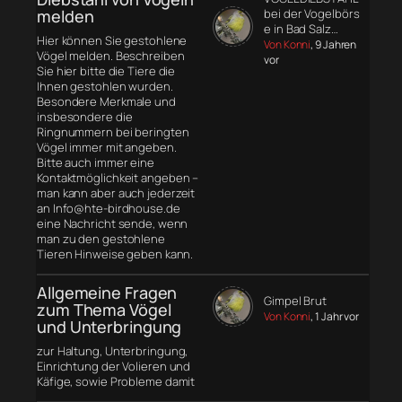
melden
bei der Vogelbörs
e in Bad Salz…
Hier können Sie gestohlene
Von Konni
, 9 Jahren
Vögel melden. Beschreiben
vor
Sie hier bitte die Tiere die
Ihnen gestohlen wurden.
Besondere Merkmale und
insbesondere die
Ringnummern bei beringten
Vögel immer mit angeben.
Bitte auch immer eine
Kontaktmöglichkeit angeben –
man kann aber auch jederzeit
an Info@hte-birdhouse.de
eine Nachricht sende, wenn
man zu den gestohlene
Tieren Hinweise geben kann.
Allgemeine Fragen
Gimpel Brut
zum Thema Vögel
Von Konni
, 1 Jahr vor
und Unterbringung
zur Haltung, Unterbringung,
Einrichtung der Volieren und
Käfige, sowie Probleme damit