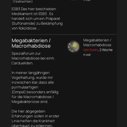
(1 betrachten)
ESB3 Das hier beschieben
Medikament ist ESB3 . Es
handelt sich um ein Präparat
(Sulfonamide) zu Bekämpfung
von Kokzidiose …
Megabakterien /
Megabakterien /
Macrorhabdiose
Macrorhabdiose
Von Konni
, 2 Woche
Spezialforum zur
n vor
Macrorhabdiose bei einh.
Cardueliden.
In meiner langjährigen
Vogelhaltung, wurde mir
inzwischen klar, dass alle
pyrrhulaartigen
(Gimpel) besonders anfällig
für die Macrorhabdiose /
Megabakteriose sind.
Die hier abgegeben
Erfahrungen sollen in erster
Linie helfen die Krankheit
überhaupt zu erkennen.