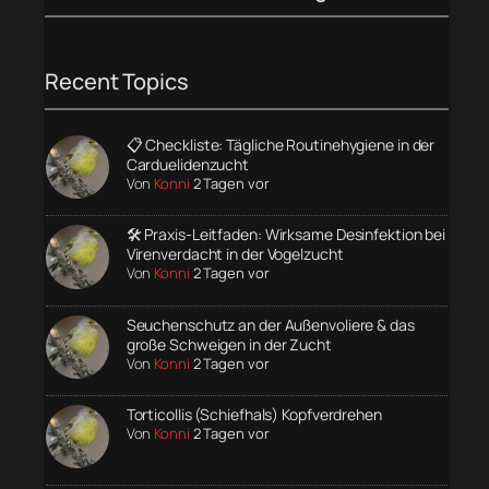
Recent Topics
📋 Checkliste: Tägliche Routinehygiene in der
Carduelidenzucht
Von
Konni
2 Tagen vor
🛠️ Praxis-Leitfaden: Wirksame Desinfektion bei
Virenverdacht in der Vogelzucht
Von
Konni
2 Tagen vor
Seuchenschutz an der Außenvoliere & das
große Schweigen in der Zucht
Von
Konni
2 Tagen vor
Torticollis (Schiefhals) Kopfverdrehen
Von
Konni
2 Tagen vor