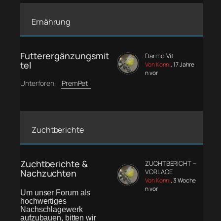
Ernährung
Futterergänzungsmit
Darmo Vit
tel
Von Konni
, 17 Jahre
n vor
Unterforen:
PremPet
Zuchtberichte
Zuchtberichte &
ZUCHTBERICHT –
Nachzuchten
VORLAGE
Von Konni
, 3 Woche
n vor
Um unser Forum als
hochwertiges
Nachschlagewerk
aufzubauen, bitten wir