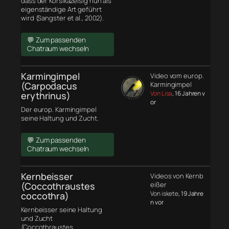
dass der Korsikazeisig nun als
eigenständige Art geführt
wird (Sangster et al., 2002).
💬 Zum passenden
Chatraum wechseln
Karmingimpel
Video vom europ.
(Carpodacus
Karmingimpel
Von Lisa
, 16 Jahren v
erythrinus)
or
Der europ. Karmingimpel
seine Haltung und Zucht.
💬 Zum passenden
Chatraum wechseln
Kernbeisser
Videos von Kernb
(Coccothraustes
eißer
Von iskete
, 19 Jahre
coccothra)
n vor
Kernbeisser seine Haltung
und Zucht
(Coccothraustes