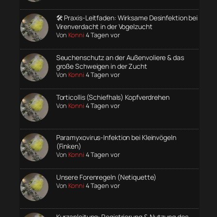
🛠️ Praxis-Leitfaden: Wirksame Desinfektion bei
Virenverdacht in der Vogelzucht
Von
Konni
4 Tagen vor
Seuchenschutz an der Außenvoliere & das
große Schweigen in der Zucht
Von
Konni
4 Tagen vor
Torticollis (Schiefhals) Kopfverdrehen
Von
Konni
4 Tagen vor
Paramyxovirus-Infektion bei Kleinvögeln
(Finken)
Von
Konni
4 Tagen vor
Unsere Forenregeln (Netiquette)
Von
Konni
4 Tagen vor
Kurzanleitung: Registrierung & Nutzung des