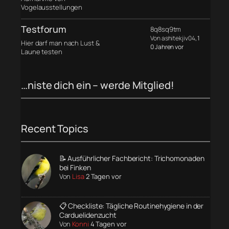
Vogelausstellungen
Testforum
8q8sq9tm
Von ashitekjiv04
, 1
Hier darf man nach Lust &
0 Jahren vor
Laune testen
…niste dich ein – werde Mitglied!
Recent Topics
📝 Ausführlicher Fachbericht: Trichomonaden
bei Finken
Von
Lisa
2 Tagen vor
📋 Checkliste: Tägliche Routinehygiene in der
Carduelidenzucht
Von
Konni
4 Tagen vor