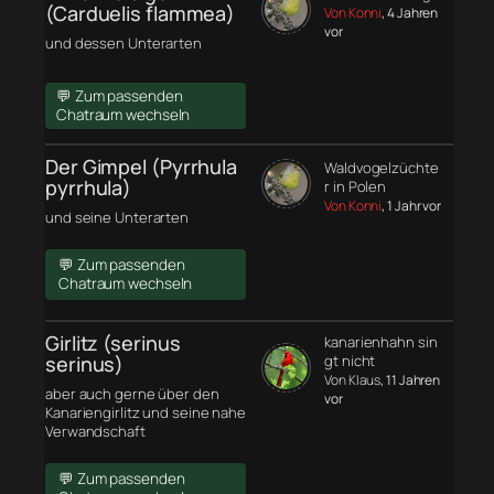
(Carduelis flammea)
Von Konni
, 4 Jahren
vor
und dessen Unterarten
💬 Zum passenden
Chatraum wechseln
Der Gimpel (Pyrrhula
Waldvogelzüchte
pyrrhula)
r in Polen
Von Konni
, 1 Jahr vor
und seine Unterarten
💬 Zum passenden
Chatraum wechseln
Girlitz (serinus
kanarienhahn sin
serinus)
gt nicht
Von Klaus
, 11 Jahren
aber auch gerne über den
vor
Kanariengirlitz und seine nahe
Verwandschaft
💬 Zum passenden