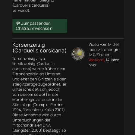
näher mit dem Stieglitz
(Carduelis carduelis)
verwandt.
💬 Zum passenden
Chatraum wechseln
Korsenzeisig
Video vom Mittel
(Carduelis corsicana)
meerzitronengirli
tz & Zironen…
Korsenzeisig / syn.
Von Konni
, 14 Jahre
Korsikazeisig (Carduelis
n vor
corsicana) wurde früher dem
Zitronenzeisig als Unterart
und eher den Girlitzen als den
stieglitzartige zugeordnet. er
unterscheidet sich jedoch
von diesem sowohl in der
Morphologie
als auch in der
Stimmlage (Cramp u. Perrins
1994, Förschler u. Kalko 2007).
Diese Annahme wird durch
Untersuchungen der
mitochondrialen DNA
(Sangster, 2000) bestätigt, so