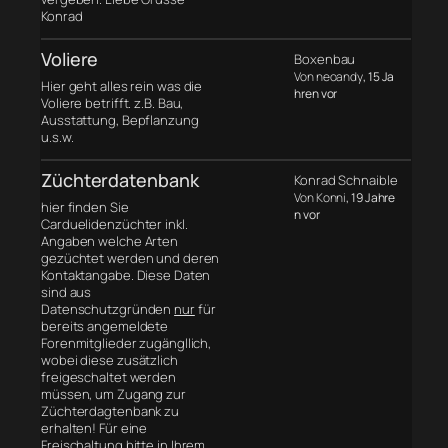
Konrad
Voliere
Boxenbau
Von neoandy
, 15 Ja
Hier geht alles rein was die
hren vor
Voliere betrifft. z.B. Bau,
Ausstattung, Bepflanzung
u.s.w.
Züchterdatenbank
Konrad Schnaible
Von Konni
, 19 Jahre
hier finden Sie
n vor
Carduelidenzüchter inkl.
Angaben welche Arten
gezüchtet werden und deren
Kontaktangabe. Diese Daten
sind aus
Datenschutzgründen
nur
für
bereits angemeldete
Forenmitglieder zugängllich,
wobei diese zusätzlich
freigeschaltet werden
müssen, um Zugang zur
Züchterdagtenbank zu
erhalten! Für eine
Freischaltung bitte in Ihrem