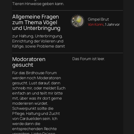
Tieren Hinweise geben kann.
Allgemeine Fragen
Gimpel Brut
zum Thema Vögel
Von Konni
, 1 Jahr vor
und Unterbringung
zur Haltung, Unterbringung,
Einrichtung der Volieren und
Käfige, sowie Probleme damit
Modoratoren
Das Forum ist leer.
gesucht
Für das Birdhouse Forum
werden noch Moderatoren
gesucht. Lust darauf, dann
schreib mir, oder meldet Euch
einfach an und teilt mir bitte
mit, über was ihr dort gerne
moderieren würdet.
Schwerpunkt sollte die
Pflege, Haltung und Zucht
von Cardueliden sein. Ich
werde dann die
entsprechenden Rechte
vergeben. Liebe Grüsse