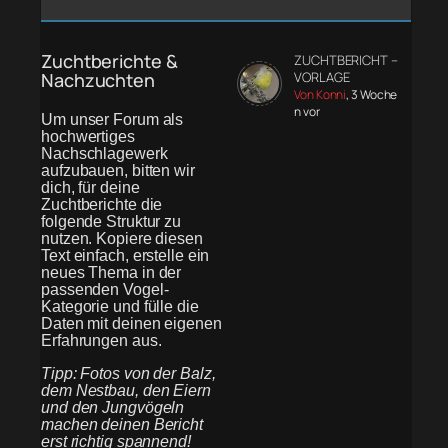
Zuchtberichte &
ZUCHTBERICHT –
Nachzuchten
VORLAGE
Von Konni
, 3 Woche
n vor
Um unser Forum als
hochwertiges
Nachschlagewerk
aufzubauen, bitten wir
dich, für deine
Zuchtberichte die
folgende Struktur zu
nutzen. Kopiere diesen
Text einfach, erstelle ein
neues Thema in der
passenden Vogel-
Kategorie und fülle die
Daten mit deinen eigenen
Erfahrungen aus.
Tipp: Fotos von der Balz,
dem Nestbau, den Eiern
und den Jungvögeln
machen deinen Bericht
erst richtig spannend!