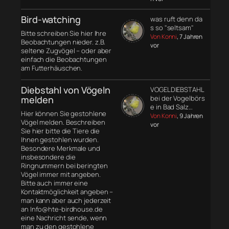
Bird-watching
was ruft denn da
s so "seltsam"
Bitte schreiben Sie hier Ihre
Von Konni
, 7 Jahren
Beobachtungen nieder. z.B.
vor
seltene Zugvögel – oder aber
einfach die Beobachtungen
am Futterhäuschen.
Diebstahl von Vögeln
VOGELDIEBSTAHL
melden
bei der Vogelbörs
e in Bad Salz…
Hier können Sie gestohlene
Von Konni
, 9 Jahren
Vögel melden. Beschreiben
vor
Sie hier bitte die Tiere die
Ihnen gestohlen wurden.
Besondere Merkmale und
insbesondere die
Ringnummern bei beringten
Vögel immer mit angeben.
Bitte auch immer eine
Kontaktmöglichkeit angeben –
man kann aber auch jederzeit
an Info@hte-birdhouse.de
eine Nachricht sende, wenn
man zu den gestohlene