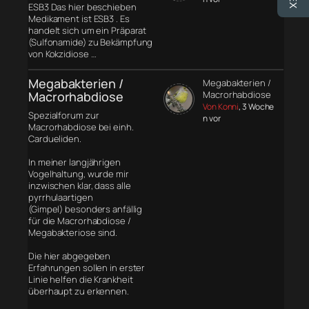
ESB3 Das hier beschieben
Medikament ist ESB3 . Es
handelt sich um ein Präparat
(Sulfonamide) zu Bekämpfung
von Kokzidiose …
Megabakterien /
Megabakterien /
Macrorhabdiose
Macrorhabdiose
Von Konni
, 3 Woche
Spezialforum zur
n vor
Macrorhabdiose bei einh.
Cardueliden.
In meiner langjährigen
Vogelhaltung, wurde mir
inzwischen klar, dass alle
pyrrhulaartigen
(Gimpel) besonders anfällig
für die Macrorhabdiose /
Megabakteriose sind.
Die hier abgegeben
Erfahrungen sollen in erster
Linie helfen die Krankheit
überhaupt zu erkennen.