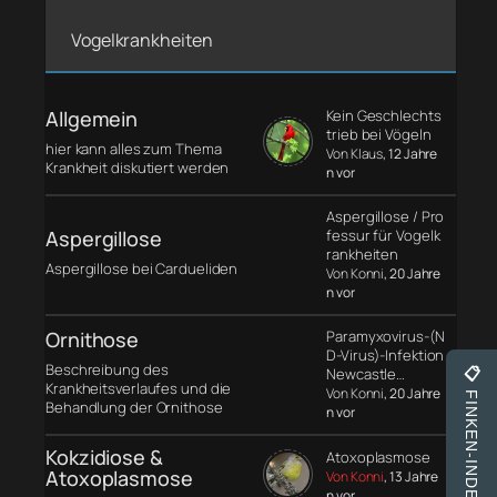
Vogelkrankheiten
Allgemein
Kein Geschlechts
trieb bei Vögeln
hier kann alles zum Thema
Von Klaus
, 12 Jahre
Krankheit diskutiert werden
n vor
Aspergillose / Pro
Aspergillose
fessur für Vogelk
rankheiten
Aspergillose bei Cardueliden
Von Konni
, 20 Jahre
n vor
Ornithose
Paramyxovirus-(N
D-Virus)-Infektion
Beschreibung des
Newcastle…
📋
Krankheitsverlaufes und die
Von Konni
, 20 Jahre
FINKEN-INDEX
Behandlung der Ornithose
n vor
Kokzidiose &
Atoxoplasmose
Atoxoplasmose
Von Konni
, 13 Jahre
n vor