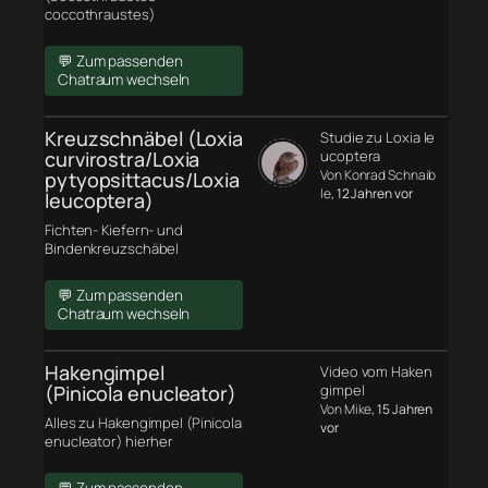
coccothraustes)
💬 Zum passenden
Chatraum wechseln
Kreuzschnäbel (Loxia
Studie zu Loxia le
curvirostra/Loxia
ucoptera
Von Konrad Schnaib
pytyopsittacus/Loxia
le
, 12 Jahren vor
leucoptera)
Fichten- Kiefern- und
Bindenkreuzschäbel
💬 Zum passenden
Chatraum wechseln
Hakengimpel
Video vom Haken
(Pinicola enucleator)
gimpel
Von Mike
, 15 Jahren
Alles zu Hakengimpel (Pinicola
vor
enucleator) hierher