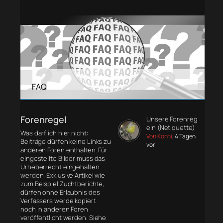
FAQ
Forenregel
Unsere Forenreg
eln (Netiquette)
Was darf ich hier nicht:
Von Konni
, 4 Tagen
Beiträge dürfen keine Links zu
vor
anderen Foren enthalten. Für
eingestellte Bilder muss das
Urheberrecht eingehalten
werden. Exklusive Artikel wie
zum Beispiel Zuchtberichte,
dürfen ohne Erlaubnis des
Verfassers werde kopiert
noch in anderen Foren
veröffentlicht werden. Siehe