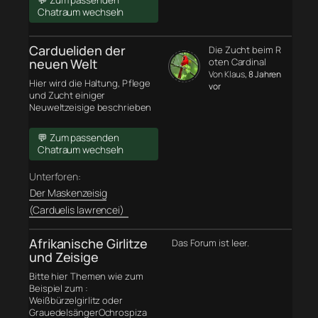
💬 Zum passenden
Chatraum wechseln
Cardueliden der
Die Zucht beim R
neuen Welt
oten Cardinal
Von Klaus
, 8 Jahren
Hier wird die Haltung, Pflege
vor
und Zucht einiger
Neuweltzeisige beschrieben
💬 Zum passenden
Chatraum wechseln
Unterforen:
Der Maskenzeisig
(Carduelis lawrencei)
Afrikanische Girlitze
Das Forum ist leer.
und Zeisige
Bitte hier Themen wie zum
Beispiel zum :
Weißbürzelgirlitz oder
GrauedelsängerOchrospiza