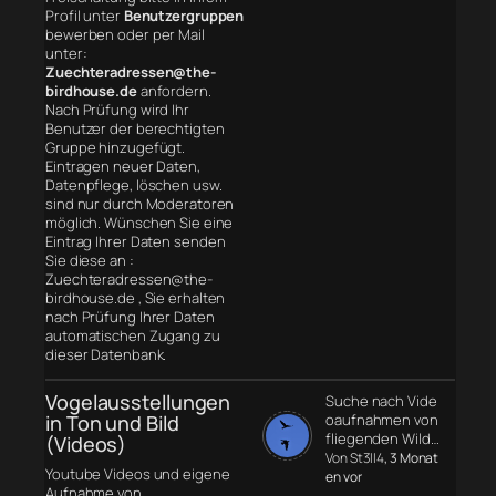
Profil unter
Benutzergruppen
bewerben oder per Mail
unter:
Zuechteradressen@the-
birdhouse.de
anfordern.
Nach Prüfung wird Ihr
Benutzer der berechtigten
Gruppe hinzugefügt.
Eintragen neuer Daten,
Datenpflege, löschen usw.
sind nur durch Moderatoren
möglich. Wünschen Sie eine
Eintrag Ihrer Daten senden
Sie diese an :
Zuechteradressen@the-
birdhouse.de , Sie erhalten
nach Prüfung Ihrer Daten
automatischen Zugang zu
dieser Datenbank.
Vogelausstellungen
Suche nach Vide
in Ton und Bild
oaufnahmen von
fliegenden Wild…
(Videos)
Von St3ll4
, 3 Monat
Youtube Videos und eigene
en vor
Aufnahme von