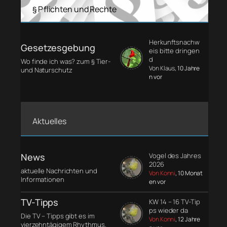
§ Pflichten und Rechte
Herkunftsnachw
Gesetzesgebung
eis bitte dringen
d
Wo finde ich was? zum § Tier-
Von Klaus
, 10 Jahre
und Naturschutz
n vor
Aktuelles
News
Vogel des Jahres
2026
aktuelle Nachrichten und
Von Konni
, 10 Monat
Informationen
en vor
TV-Tipps
KW 14 – 16 TV-Tip
ps wieder da
Die TV – Tipps gibt es im
Von Konni
, 12 Jahre
vierzehntägigem Rhythmus.