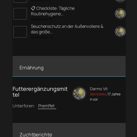
📋 Checkliste: Tägliche
Routinehygiene…
Antworten: 0
Seuchenschutz an der Außenvoliere &
das große…
Antworten: 0
Ernährung
Futterergänzungsmit
Darmo Vit
tel
Von Konni
, 17 Jahre
n vor
Unterforen:
PremPet
Zuchtberichte