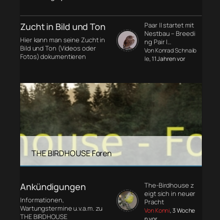
Zucht in Bild und Ton
Paar II startet mit
Nestbau – Breedi
Hier kann man seine Zucht in
ng Pair I…
Bild und Ton (Videos oder
Von Konrad Schnaib
Fotos) dokumentieren
le
, 11 Jahren vor
THE BIRDHOUSE Foren
Ankündigungen
The-Birdhouse z
eigt sich in neuer
Informationen,
Pracht
Wartungstermine u.v.a.m. zu
Von Konni
, 3 Woche
THE BIRDHOUSE
n vor