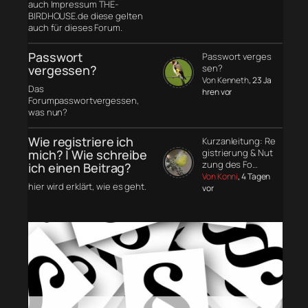
auch Impressum THE-
BIRDHOUSE.de diese gelten
auch für dieses Forum.
Passwort
Passwort verges
vergessen?
sen?
Von Kenneth
, 23 Ja
Das
hren vor
Forumpasswortvergessen,
was nun?
Wie registriere ich
Kurzanleitung: Re
mich? | Wie schreibe
gistrierung & Nut
zung des Fo…
ich einen Beitrag?
Von Konni
, 4 Tagen
hier wird erklärt, wie es geht.
vor