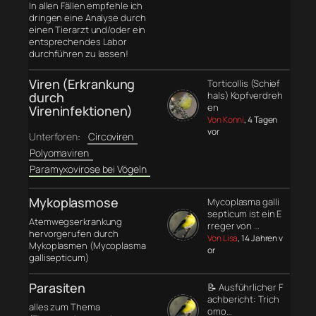
In allen Fällen empfehle ich
dringen eine Analyse durch
einen Tierarzt und/oder ein
entsprechendes Labor
durchführen zu lassen!
Viren (Erkrankung
Torticollis (Schief
durch
hals) Kopfverdreh
en
Vireninfektionen)
Von Konni
, 4 Tagen
vor
Unterforen:
Circoviren
Polyomaviren
Paramyxovirose bei Vögeln
Mykoplasmose
Mycoplasma galli
septicum ist ein E
Atemwegserkrankung
rreger von …
hervorgerufen durch
Von Lisa
, 14 Jahren v
Mykoplasmen (Mycoplasma
or
gallisepticum)
Parasiten
📝 Ausführlicher F
achbericht: Trich
alles zum Thema
omo…