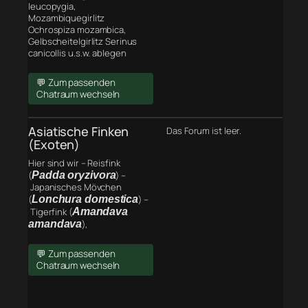
leucopygia,
Mozambiquegirlitz
Ochrospiza mozambica,
Gelbscheitelgirlitz Serinus
canicollis u.s.w. ablegen
💬 Zum passenden
Chatraum wechseln
Asiatische Finken
Das Forum ist leer.
(Exoten)
Hier sind wir – Reisfink
(
Padda oryzivora
) –
Japanisches Mövchen
(
Lonchura domestica
) –
Tigerfink (
Amandava
amandava
),
💬 Zum passenden
Chatraum wechseln