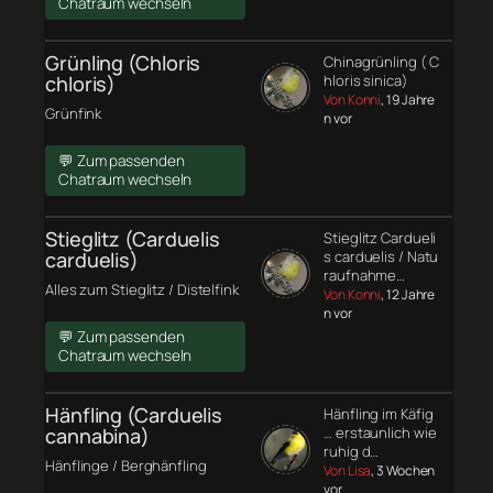
Chatraum wechseln
Grünling (Chloris
Chinagrünling ( C
chloris)
hloris sinica)
Von Konni
, 19 Jahre
Grünfink
n vor
💬 Zum passenden
Chatraum wechseln
Stieglitz (Carduelis
Stieglitz Cardueli
carduelis)
s carduelis / Natu
raufnahme…
Alles zum Stieglitz / Distelfink
Von Konni
, 12 Jahre
n vor
💬 Zum passenden
Chatraum wechseln
Hänfling (Carduelis
Hänfling im Käfig
cannabina)
… erstaunlich wie
ruhig d…
Hänflinge / Berghänfling
Von Lisa
, 3 Wochen
vor