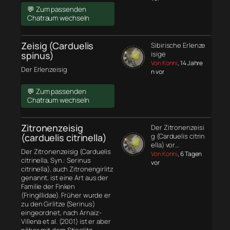
💬 Zum passenden
Chatraum wechseln
Zeisig (Carduelis
Sibirische Erlenze
spinus)
isige
Von Konni
, 14 Jahre
Der Erlenzeisig
n vor
💬 Zum passenden
Chatraum wechseln
Zitronenzeisig
Der Zitronenzeisi
(carduelis citrinella)
g (Carduelis citrin
ella) vor…
Der Zitronenzeisig (Carduelis
Von Konni
, 6 Tagen
citrinella, Syn.: Serinus
vor
citrinella), auch Zitronengirlitz
genannt, ist eine Art aus der
Familie der Finken
(Fringillidae). Früher wurde er
zu den Girlitze (Serinus)
eingeordnet, nach Arnaiz-
Villena et al. (2001) ist er aber