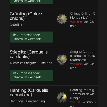
Chatraum wechseln
Grünling (Chloris
Chinagrünling ( C
chloris)
hloris sinica)
Von Konni
, Vor 19 Ja
Grünfink
hren
💬 Zum passenden
Chatraum wechseln
Stieglitz (Carduelis
Stieglitz Cardueli
carduelis)
s carduelis / Natu
raufnahme…
Alles zum Stieglitz / Distelfink
Von Konni
, Vor 12 Ja
hren
💬 Zum passenden
Chatraum wechseln
Hänfling (Carduelis
Hänfling im Käfig
cannabina)
… erstaunlich wie
ruhig d…
Hänflinge / Berghänfling
Von Lisa
, Vor 3 Woch
en