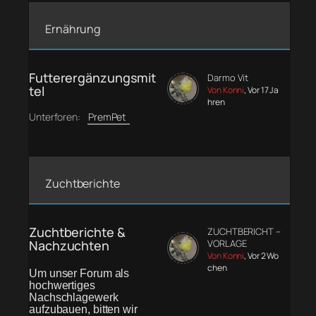
Ernährung
Futterergänzungsmit
Darmo Vit
tel
Von Konni
, Vor 17 Ja
hren
Unterforen:
PremPet
Zuchtberichte
Zuchtberichte &
ZUCHTBERICHT –
Nachzuchten
VORLAGE
Von Konni
, Vor 2 Wo
chen
Um unser Forum als
hochwertiges
Nachschlagewerk
aufzubauen, bitten wir