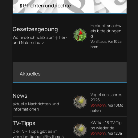
§ Pflichten und Rechte
Herkunftsnachw
Gesetzesgebung
eis bitte dringen
d
Wo finde ich was? zum § Tier-
Von Klaus
, Vor 10 Ja
und Naturschutz
hren
Aktuelles
News
Vogel des Jahres
2026
aktuelle Nachrichten und
Von Konni
, Vor 10 Mo
Informationen
naten
TV-Tipps
KW 14 – 16 TV-Tip
ps wieder da
Die TV – Tipps gibt es im
Von Konni
, Vor 12 Ja
vierzehntägigem Rhythmus.