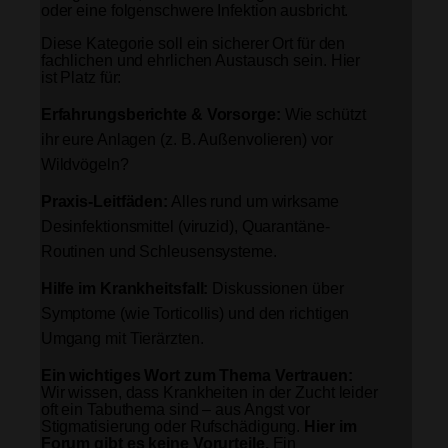
oder eine folgenschwere Infektion ausbricht.
Diese Kategorie soll ein sicherer Ort für den
fachlichen und ehrlichen Austausch sein. Hier
ist Platz für:
Erfahrungsberichte & Vorsorge:
Wie schützt
ihr eure Anlagen (z. B. Außenvolieren) vor
Wildvögeln?
Praxis-Leitfäden:
Alles rund um wirksame
Desinfektionsmittel (viruzid), Quarantäne-
Routinen und Schleusensysteme.
Hilfe im Krankheitsfall:
Diskussionen über
Symptome (wie Torticollis) und den richtigen
Umgang mit Tierärzten.
Ein wichtiges Wort zum Thema Vertrauen:
Wir wissen, dass Krankheiten in der Zucht leider
oft ein Tabuthema sind – aus Angst vor
Stigmatisierung oder Rufschädigung.
Hier im
Forum gibt es keine Vorurteile.
Ein