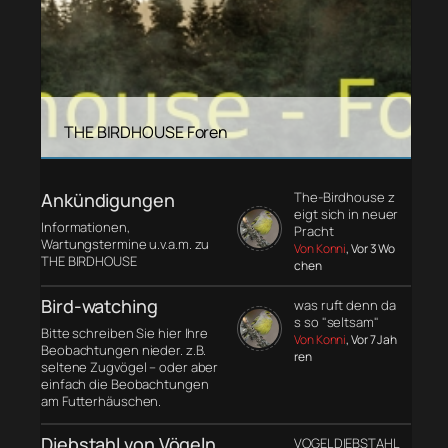
THE BIRDHOUSE Foren
Ankündigungen
The-Birdhouse z
eigt sich in neuer
Informationen,
Pracht
Wartungstermine u.v.a.m. zu
Von Konni
, Vor 3 Wo
THE BIRDHOUSE
chen
Bird-watching
was ruft denn da
s so "seltsam"
Bitte schreiben Sie hier Ihre
Von Konni
, Vor 7 Jah
Beobachtungen nieder. z.B.
ren
seltene Zugvögel – oder aber
einfach die Beobachtungen
am Futterhäuschen.
Diebstahl von Vögeln
VOGELDIEBSTAHL