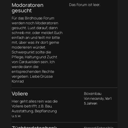
Modoratoren
Das Forum ist leer.
gesucht
Für das Birdhouse Forum
werden noch Moderatoren
gesucht. Lust darauf, dann
schreib mir, oder meldet Euch
einfach an und teilt mir bitte
mit, über was ihr dort gerne
moderieren würdet.
Schwerpunkt sollte die
Pflege, Haltung und Zucht
von Cardueliden sein. Ich
werde dann die
entsprechenden Rechte
vergeben. Liebe Grüsse
Konrad
Voliere
Boxenbau
Von neoandy
, Vor 1
Hier geht alles rein was die
5 Jahren
Voliere betrifft. z.B. Bau,
Ausstattung, Bepflanzung
u.s.w.
Züchterdatenbank