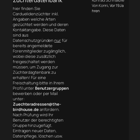
Konrad Schnaible
Von Konni
, Vor 19 Ja
hier finden Sie
hren
Carduelidenzüchter inkl.
Angaben welche Arten
gezüchtet werden und deren
Kontaktangabe. Diese Daten
sind aus
Datenschutzgründen
nur
für
bereits angemeldete
Forenmitglieder zugängllich,
wobei diese zusätzlich
freigeschaltet werden
müssen, um Zugang zur
Züchterdagtenbank zu
erhalten! Für eine
Freischaltung bitte in Ihrem
Profil unter
Benutzergruppen
bewerben oder per Mail
unter:
Zuechteradressen@the-
birdhouse.de
anfordern.
Nach Prüfung wird Ihr
Benutzer der berechtigten
Gruppe hinzugefügt.
Eintragen neuer Daten,
Datenpflege, löschen usw.