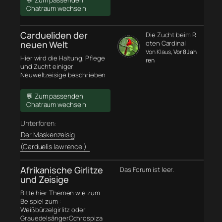
💬 Zum passenden
Chatraum wechseln
Cardueliden der
Die Zucht beim R
neuen Welt
oten Cardinal
Von Klaus
, Vor 8 Jah
Hier wird die Haltung, Pflege
ren
und Zucht einiger
Neuweltzeisige beschrieben
💬 Zum passenden
Chatraum wechseln
Unterforen:
Der Maskenzeisig
(Carduelis lawrencei)
Afrikanische Girlitze
Das Forum ist leer.
und Zeisige
Bitte hier Themen wie zum
Beispiel zum :
Weißbürzelgirlitz oder
GrauedelsängerOchrospiza