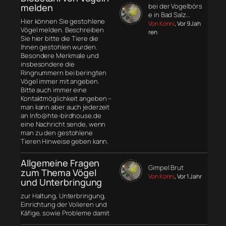
melden
bei der Vogelbörs
e in Bad Salz…
Hier können Sie gestohlene
Von Konni
, Vor 9 Jah
Vögel melden. Beschreiben
ren
Sie hier bitte die Tiere die
Ihnen gestohlen wurden.
Besondere Merkmale und
insbesondere die
Ringnummern bei beringten
Vögel immer mit angeben.
Bitte auch immer eine
Kontaktmöglichkeit angeben –
man kann aber auch jederzeit
an Info@hte-birdhouse.de
eine Nachricht sende, wenn
man zu den gestohlene
Tieren Hinweise geben kann.
Allgemeine Fragen
Gimpel Brut
zum Thema Vögel
Von Konni
, Vor 1 Jahr
und Unterbringung
zur Haltung, Unterbringung,
Einrichtung der Volieren und
Käfige, sowie Probleme damit