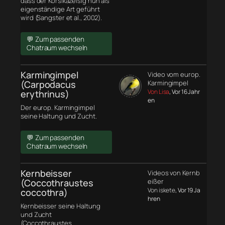
dass der Korsikazeisig nun als
eigenständige Art geführt
wird (Sangster et al., 2002).
💬 Zum passenden
Chatraum wechseln
Karmingimpel
Video vom europ.
(Carpodacus
Karmingimpel
Von Lisa
, Vor 16 Jahr
erythrinus)
en
Der europ. Karmingimpel
seine Haltung und Zucht.
💬 Zum passenden
Chatraum wechseln
Kernbeisser
Videos von Kernb
(Coccothraustes
eißer
Von iskete
, Vor 19 Ja
coccothra)
hren
Kernbeisser seine Haltung
und Zucht
(Coccothraustes