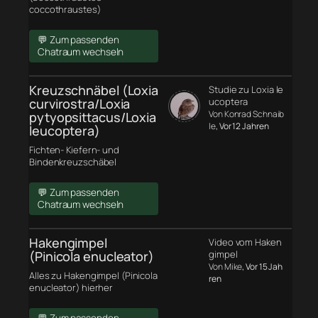
coccothraustes)
💬 Zum passenden
Chatraum wechseln
Kreuzschnäbel (Loxia
Studie zu Loxia le
curvirostra/Loxia
ucoptera
Von Konrad Schnaib
pytyopsittacus/Loxia
le
, Vor 12 Jahren
leucoptera)
Fichten- Kiefern- und
Bindenkreuzschäbel
💬 Zum passenden
Chatraum wechseln
Hakengimpel
Video vom Haken
(Pinicola enucleator)
gimpel
Von Mike
, Vor 15 Jah
Alles zu Hakengimpel (Pinicola
ren
enucleator) hierher