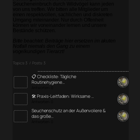
Seucheneinbruch durch Wildvögel kann jeden
von uns treffen. Wir bitten alle Mitglieder um
einen respektvollen, sachlichen und diskreten
Umgang miteinander. Nur durch Offenheit
können wir voneinander lernen und unsere
Bestände schützen.
Bitte beachtet: Beiträge hier ersetzen im akuten
Notfall niemals den Gang zu einem
vogelkundigen Tierarzt!
Topics: 3 / Posts: 3
📋 Checkliste: Tägliche
Routinehygiene…
Antworten: 0
🛠️ Praxis-Leitfaden: Wirksame …
Antworten: 0
Seuchenschutz an der Außenvoliere &
das große…
Antworten: 0