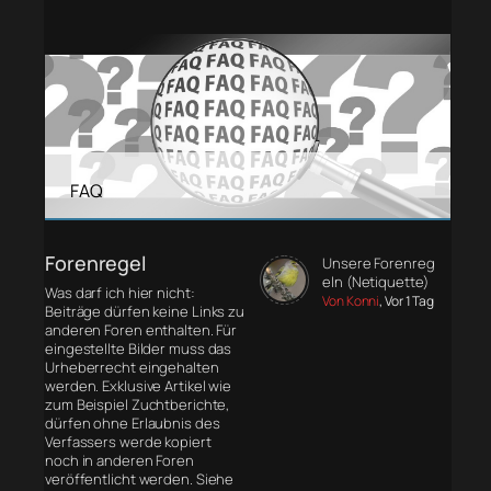
FAQ
Forenregel
Unsere Forenreg
eln (Netiquette)
Was darf ich hier nicht:
Von Konni
, Vor 1 Tag
Beiträge dürfen keine Links zu
anderen Foren enthalten. Für
eingestellte Bilder muss das
Urheberrecht eingehalten
werden. Exklusive Artikel wie
zum Beispiel Zuchtberichte,
dürfen ohne Erlaubnis des
Verfassers werde kopiert
noch in anderen Foren
veröffentlicht werden. Siehe