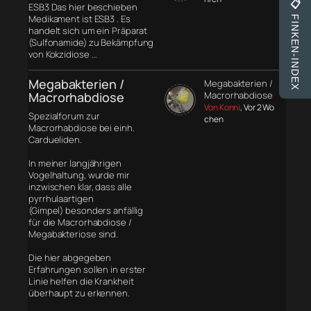
📋
ESB3 Das hier beschieben
Medikament ist ESB3 . Es
FINKEN-INDEX
handelt sich um ein Präparat
(Sulfonamide) zu Bekämpfung
von Kokzidiose …
Megabakterien /
Megabakterien /
Macrorhabdiose
Macrorhabdiose
Von Konni
, Vor 2 Wo
Spezialforum zur
chen
Macrorhabdiose bei einh.
Cardueliden.
In meiner langjährigen
Vogelhaltung, wurde mir
inzwischen klar, dass alle
pyrrhulaartigen
(Gimpel) besonders anfällig
für die Macrorhabdiose /
Megabakteriose sind.
Die hier abgegeben
Erfahrungen sollen in erster
Linie helfen die Krankheit
überhaupt zu erkennen.