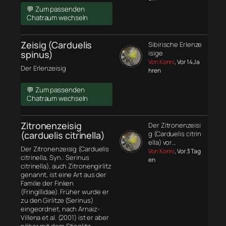
💬 Zum passenden
Chatraum wechseln
Zeisig (Carduelis
Sibirische Erlenze
spinus)
isige
Von Konni
, Vor 14 Ja
Der Erlenzeisig
hren
💬 Zum passenden
Chatraum wechseln
Zitronenzeisig
Der Zitronenzeisi
(carduelis citrinella)
g (Carduelis citrin
ella) vor…
Der Zitronenzeisig (Carduelis
Von Konni
, Vor 3 Tag
citrinella, Syn.: Serinus
en
citrinella), auch Zitronengirlitz
genannt, ist eine Art aus der
Familie der Finken
(Fringillidae). Früher wurde er
zu den Girlitze (Serinus)
eingeordnet, nach Arnaiz-
Villena et al. (2001) ist er aber