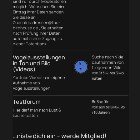
sind nur durch Moderatoren
möglich. Wünschen Sie eine
Eintrag Ihrer Daten senden
Sie diese an :
Zuechteradressen@the-
birdhouse.de , Sie erhalten
nach Prüfung Ihrer Daten
automatischen Zugang zu
dieser Datenbank.
Vogelausstellungen
Suche nach Vide
in Ton und Bild
oaufnahmen von
fliegenden Wild…
(Videos)
Von St3ll4
, Vor 3 Mo
Youtube Videos und eigene
naten
Aufnahme von
Vogelausstellungen
Testforum
8q8sq9tm
Von ashitekjiv04
, Vo
Hier darf man nach Lust &
r 10 Jahren
Laune testen
…niste dich ein – werde Mitglied!