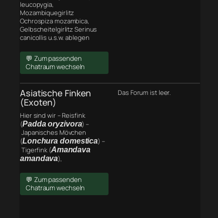
leucopygia,
Mozambiquegirlitz
Ochrospiza mozambica,
Gelbscheitelgirlitz Serinus
canicollis u.s.w. ablegen
💬 Zum passenden
Chatraum wechseln
Asiatische Finken
Das Forum ist leer.
(Exoten)
Hier sind wir – Reisfink
(
Padda oryzivora
) –
Japanisches Mövchen
(
Lonchura domestica
) –
Tigerfink (
Amandava
amandava
),
💬 Zum passenden
Chatraum wechseln