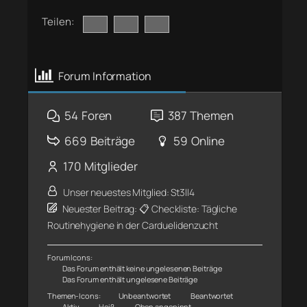
Teilen:
Forum Information
54
Foren
387
Themen
669
Beiträge
59
Online
170
Mitglieder
Unser neuestes Mitglied:
St3ll4
Neuester Beitrag:
📋 Checkliste: Tägliche
Routinehygiene in der Carduelidenzucht
Forum Icons:
Das Forum enthält keine ungelesenen Beiträge
Das Forum enthält ungelesene Beiträge
Themen-Icons:
Unbeantwortet
Beantwortet
Aktiv
Heiß
Oben angepinnt