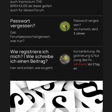
auch Impressum THE-
BIRDHOUSE.de diese gelten
auch für dieses Forum.
Passwort
Passwort verges
vergessen?
sen?
Von Kenneth
, Vor 2
Das
3 Jahren
Forumpasswortvergessen,
was nun?
Wie registriere ich
Kurzanleitung: Re
mich? | Wie schreibe
gistrierung & Nut
zung des Fo…
ich einen Beitrag?
Von Konni
, Vor 2 Tag
hier wird erklärt, wie es geht.
en