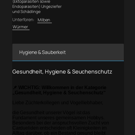
(Ektoparasiten sowie
Endoparasiten) Ungeziefer
und Schädlinge
Unterforen:
Milben
Würmer
Hygiene & Sauberkeit
Gesundheit, Hygiene & Seuchenschutz
📌 WICHTIG: Willkommen in der Kategorie
„Gesundheit, Hygiene & Seuchenschutz“
Liebe Züchterkollegen und Vogelliebhaber,
die Gesundheit unserer Vögel ist das
Fundament unseres gemeinsamen Hobbys.
Besonders bei der anspruchsvollen Zucht von
Cardueliden entscheiden oft Kleinigkeiten im
Alltag darüber, ob ein Bestand gesund bleibt