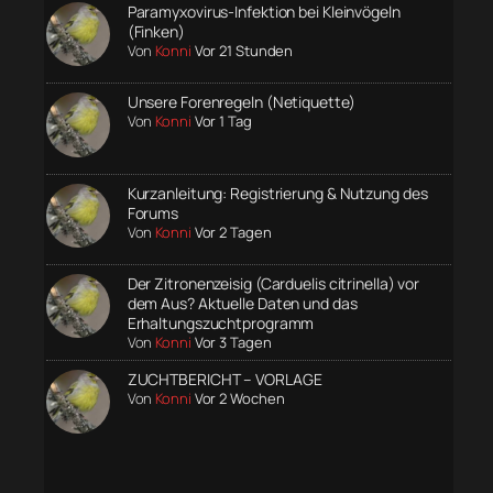
Paramyxovirus-Infektion bei Kleinvögeln
(Finken)
Von
Konni
Vor 21 Stunden
Unsere Forenregeln (Netiquette)
Von
Konni
Vor 1 Tag
Kurzanleitung: Registrierung & Nutzung des
Forums
Von
Konni
Vor 2 Tagen
Der Zitronenzeisig (Carduelis citrinella) vor
dem Aus? Aktuelle Daten und das
Erhaltungszuchtprogramm
Von
Konni
Vor 3 Tagen
ZUCHTBERICHT – VORLAGE
Von
Konni
Vor 2 Wochen