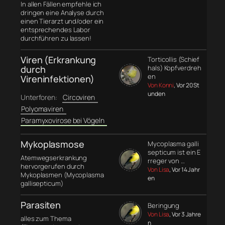
In allen Fällen empfehle ich
dringen eine Analyse durch
einen Tierarzt und/oder ein
entsprechendes Labor
durchführen zu lassen!
Viren (Erkrankung
Torticollis (Schief
durch
hals) Kopfverdreh
en
Vireninfektionen)
Von Konni
, Vor 20 St
unden
Unterforen:
Circoviren
Polyomaviren
Paramyxovirose bei Vögeln
Mykoplasmose
Mycoplasma galli
septicum ist ein E
Atemwegserkrankung
rreger von …
hervorgerufen durch
Von Lisa
, Vor 14 Jahr
Mykoplasmen (Mycoplasma
en
gallisepticum)
Parasiten
Beringung
Von Lisa
, Vor 3 Jahre
alles zum Thema
n