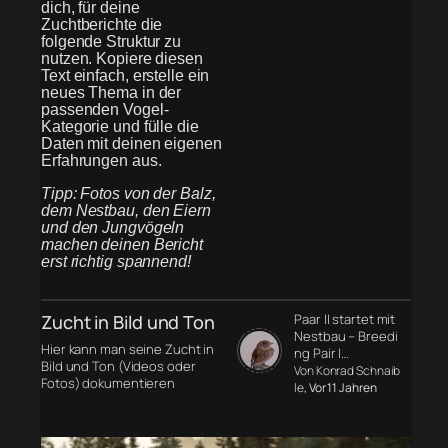
dich, für deine
Zuchtberichte die
folgende Struktur zu
nutzen. Kopiere diesen
Text einfach, erstelle ein
neues Thema in der
passenden Vogel-
Kategorie und fülle die
Daten mit deinen eigenen
Erfahrungen aus.
Tipp: Fotos von der Balz,
dem Nestbau, den Eiern
und den Jungvögeln
machen deinen Bericht
erst richtig spannend!
Zucht in Bild und Ton
Paar II startet mit
Nestbau – Breedi
Hier kann man seine Zucht in
ng Pair I…
Bild und Ton (Videos oder
Von Konrad Schnaib
Fotos) dokumentieren
le
, Vor 11 Jahren