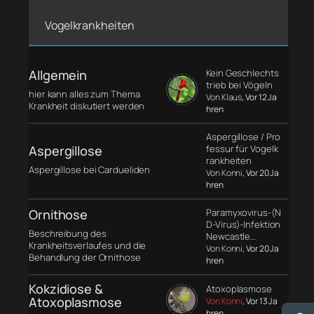
Vogelkrankheiten
Allgemein
Kein Geschlechts
trieb bei Vögeln
hier kann alles zum Thema
Von Klaus
, Vor 12 Ja
Krankheit diskutiert werden
hren
Aspergillose / Pro
Aspergillose
fessur für Vogelk
rankheiten
Aspergillose bei Cardueliden
Von Konni
, Vor 20 Ja
hren
Ornithose
Paramyxovirus-(N
D-Virus)-Infektion
Beschreibung des
Newcastle…
Krankheitsverlaufes und die
Von Konni
, Vor 20 Ja
Behandlung der Ornithose
hren
Kokzidiose &
Atoxoplasmose
Atoxoplasmose
Von Konni
, Vor 13 Ja
hren