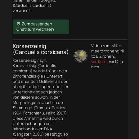
näher mit dem Stieglitz
(Carduelis carduelis)
verwandt.
💬 Zum passenden
Chatraum wechseln
Korsenzeisig
Video vom Mittel
(Carduelis corsicana)
meerzitronengirli
tz & Zironen…
Korsenzeisig / syn.
Von Konni
, Vor 14 Ja
Korsikazeisig (Carduelis
hren
corsicana) wurde früher dem
Zitronenzeisig als Unterart
und eher den Girlitzen als den
stieglitzartige zugeordnet. er
unterscheidet sich jedoch
von diesem sowohl in der
Morphologie
als auch in der
Stimmlage (Cramp u. Perrins
1994, Förschler u. Kalko 2007).
Diese Annahme wird durch
Untersuchungen der
mitochondrialen DNA
(Sangster, 2000) bestätigt, so