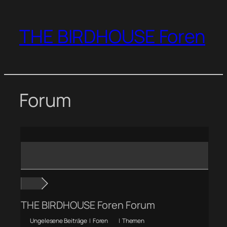
Zum
Inhalt
THE BIRDHOUSE Foren
springen
Forum
THE BIRDHOUSE Foren Forum
Ungelesene Beiträge
|
Foren
|
Themen