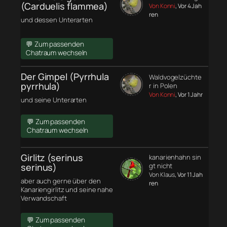
(Carduelis flammea)
Von Konni
, Vor 4 Jah
ren
und dessen Unterarten
💬 Zum passenden
Chatraum wechseln
Der Gimpel (Pyrrhula
Waldvogelzüchte
pyrrhula)
r in Polen
Von Konni
, Vor 1 Jahr
und seine Unterarten
💬 Zum passenden
Chatraum wechseln
Girlitz (serinus
kanarienhahn sin
serinus)
gt nicht
Von Klaus
, Vor 11 Jah
aber auch gerne über den
ren
Kanariengirlitz und seine nahe
Verwandschaft
💬 Zum passenden