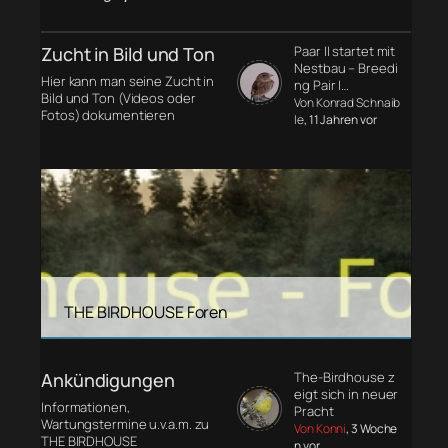
Zucht in Bild und Ton
Paar II startet mit
Nestbau – Breedi
Hier kann man seine Zucht in
ng Pair I…
Bild und Ton (Videos oder
Von Konrad Schnaib
Fotos) dokumentieren
le
, 11 Jahren vor
THE BIRDHOUSE Foren
Ankündigungen
The-Birdhouse z
eigt sich in neuer
Informationen,
Pracht
Wartungstermine u.v.a.m. zu
Von Konni
, 3 Woche
THE BIRDHOUSE
n vor