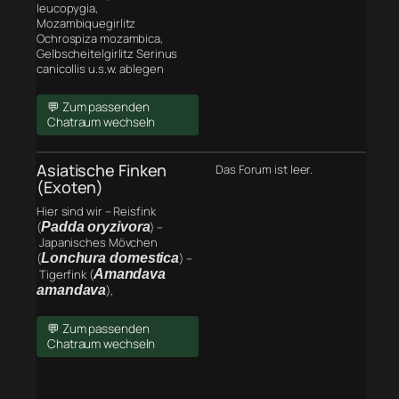
leucopygia,
Mozambiquegirlitz
Ochrospiza mozambica,
Gelbscheitelgirlitz Serinus
canicollis u.s.w. ablegen
💬 Zum passenden
Chatraum wechseln
Asiatische Finken
Das Forum ist leer.
(Exoten)
Hier sind wir – Reisfink
(
Padda oryzivora
) –
Japanisches Mövchen
(
Lonchura domestica
) –
Tigerfink (
Amandava
amandava
),
💬 Zum passenden
Chatraum wechseln