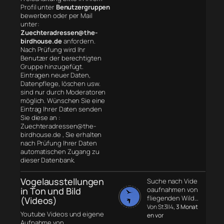
Profil unter
Benutzergruppen
bewerben oder per Mail
unter:
Zuechteradressen@the-
birdhouse.de
anfordern.
Nach Prüfung wird Ihr
Benutzer der berechtigten
Gruppe hinzugefügt.
Eintragen neuer Daten,
Datenpflege, löschen usw.
sind nur durch Moderatoren
möglich. Wünschen Sie eine
Eintrag Ihrer Daten senden
Sie diese an :
Zuechteradressen@the-
birdhouse.de , Sie erhalten
nach Prüfung Ihrer Daten
automatischen Zugang zu
dieser Datenbank.
Vogelausstellungen
Suche nach Vide
in Ton und Bild
oaufnahmen von
fliegenden Wild…
(Videos)
Von St3ll4
, 3 Monat
Youtube Videos und eigene
en vor
Aufnahme von