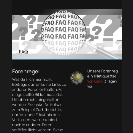
FAQ
Forenregel
Unsere Forenreg
eln (Netiquette)
Was darf ich hier nicht:
Von Konni
, 3 Tagen
Beiträge dürfen keine Links zu
vor
anderen Foren enthalten. Für
eingestellte Bilder muss das
Urheberrecht eingehalten
werden. Exklusive Artikel wie
zum Beispiel Zuchtberichte,
dürfen ohne Erlaubnis des
Verfassers werde kopiert
noch in anderen Foren
veröffentlicht werden. Siehe