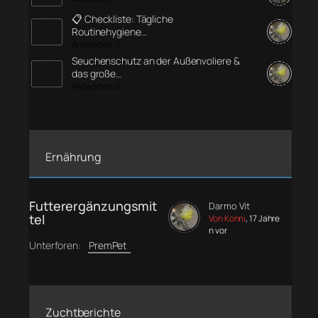
📋 Checkliste: Tägliche
Routinehygiene…
Antworten: 0
Seuchenschutz an der Außenvoliere &
das große…
Antworten: 0
Ernährung
Futterergänzungsmit
Darmo Vit
tel
Von Konni
, 17 Jahre
n vor
Unterforen:
PremPet
Zuchtberichte