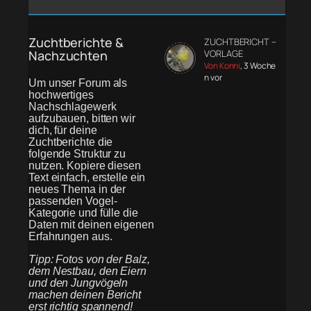
Zuchtberichte &
ZUCHTBERICHT –
Nachzuchten
VORLAGE
Von Konni
, 3 Woche
n vor
Um unser Forum als
hochwertiges
Nachschlagewerk
aufzubauen, bitten wir
dich, für deine
Zuchtberichte die
folgende Struktur zu
nutzen. Kopiere diesen
Text einfach, erstelle ein
neues Thema in der
passenden Vogel-
Kategorie und fülle die
Daten mit deinen eigenen
Erfahrungen aus.
Tipp: Fotos von der Balz,
dem Nestbau, den Eiern
und den Jungvögeln
machen deinen Bericht
erst richtig spannend!