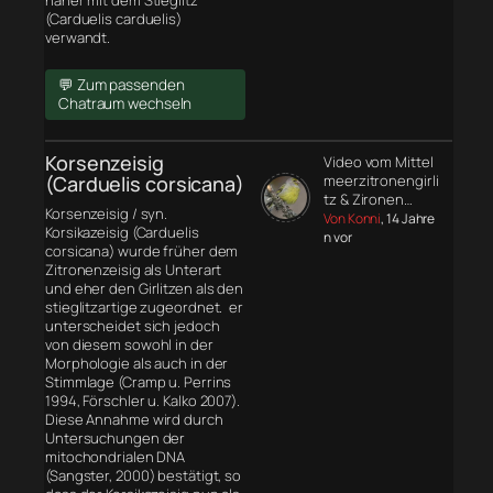
näher mit dem Stieglitz
(Carduelis carduelis)
verwandt.
💬 Zum passenden
Chatraum wechseln
Korsenzeisig
Video vom Mittel
(Carduelis corsicana)
meerzitronengirli
tz & Zironen…
Korsenzeisig / syn.
Von Konni
, 14 Jahre
Korsikazeisig (Carduelis
n vor
corsicana) wurde früher dem
Zitronenzeisig als Unterart
und eher den Girlitzen als den
stieglitzartige zugeordnet. er
unterscheidet sich jedoch
von diesem sowohl in der
Morphologie
als auch in der
Stimmlage (Cramp u. Perrins
1994, Förschler u. Kalko 2007).
Diese Annahme wird durch
Untersuchungen der
mitochondrialen DNA
(Sangster, 2000) bestätigt, so