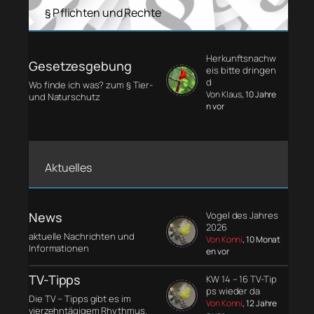
§ Pflichten und Rechte
Herkunftsnachw
Gesetzesgebung
eis bitte dringen
d
Wo finde ich was? zum § Tier-
Von Klaus
, 10 Jahre
und Naturschutz
n vor
Aktuelles
News
Vogel des Jahres
2026
aktuelle Nachrichten und
Von Konni
, 10 Monat
Informationen
en vor
TV-Tipps
KW 14 – 16 TV-Tip
ps wieder da
Die TV – Tipps gibt es im
Von Konni
, 12 Jahre
vierzehntägigem Rhythmus.