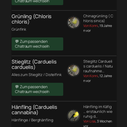
Chatraum wechseln
Grünling (Chloris
Chinagrünling ( C
chloris)
hloris sinica)
Von Konni
, 19 Jahre
Grünfink
n vor
💬 Zum passenden
Chatraum wechseln
Stieglitz (Carduelis
Stieglitz Cardueli
carduelis)
s carduelis / Natu
raufnahme…
Alles zum Stieglitz / Distelfink
Von Konni
, 12 Jahre
n vor
💬 Zum passenden
Chatraum wechseln
Hänfling (Carduelis
Hänfling im Käfig
cannabina)
… erstaunlich wie
ruhig d…
Hänflinge / Berghänfling
Von Lisa
, 3 Wochen
vor