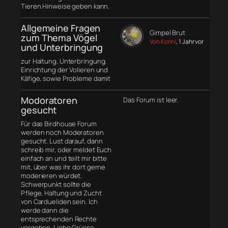
Tieren Hinweise geben kann.
Allgemeine Fragen
Gimpel Brut
zum Thema Vögel
Von Konni
, 1 Jahr vor
und Unterbringung
zur Haltung, Unterbringung,
Einrichtung der Volieren und
Käfige, sowie Probleme damit
Modoratoren
Das Forum ist leer.
gesucht
Für das Birdhouse Forum
werden noch Moderatoren
gesucht. Lust darauf, dann
schreib mir, oder meldet Euch
einfach an und teilt mir bitte
mit, über was ihr dort gerne
moderieren würdet.
Schwerpunkt sollte die
Pflege, Haltung und Zucht
von Cardueliden sein. Ich
werde dann die
entsprechenden Rechte
vergeben. Liebe Grüsse