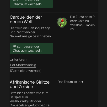
💬 Zum passenden
Chatraum wechseln
Cardueliden der
Die Zucht beim R
neuen Welt
oten Cardinal
Von Klaus
, 8 Jahren
Hier wird die Haltung, Pflege
vor
und Zucht einiger
Neuweltzeisige beschrieben
💬 Zum passenden
Chatraum wechseln
Unterforen:
Der Maskenzeisig
(Carduelis lawrencei)
Afrikanische Girlitze
Das Forum ist leer.
und Zeisige
Bitte hier Themen wie zum
Beispiel zum :
Weißbürzelgirlitz oder
GrauedelsängerOchrospiza