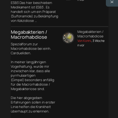
ESB3 Das hier beschieben
Medikament ist ESB3 . Es
handelt sich um ein Präparat
(Sulfonamide) zu Bekämpfung
von Kokzidiose …
Megabakterien /
Megabakterien /
Macrorhabdiose
Macrorhabdiose
Von Konni
, 3 Woche
Spezialforum zur
n vor
Macrorhabdiose bei einh.
Cardueliden.
In meiner langjährigen
Vogelhaltung, wurde mir
inzwischen klar, dass alle
pyrrhulaartigen
(Gimpel) besonders anfällig
für die Macrorhabdiose /
Megabakteriose sind.
Die hier abgegeben
Erfahrungen sollen in erster
Linie helfen die Krankheit
überhaupt zu erkennen.