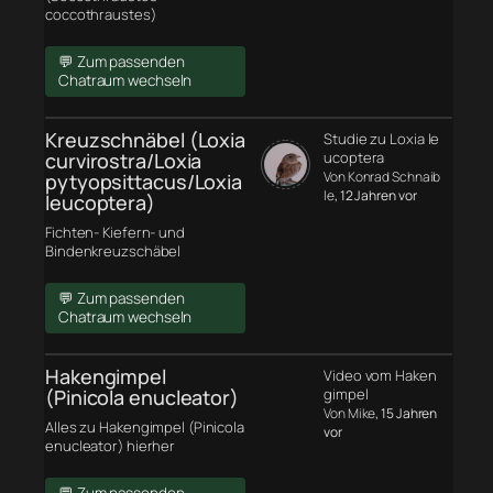
coccothraustes)
💬 Zum passenden
Chatraum wechseln
Kreuzschnäbel (Loxia
Studie zu Loxia le
curvirostra/Loxia
ucoptera
Von Konrad Schnaib
pytyopsittacus/Loxia
le
, 12 Jahren vor
leucoptera)
Fichten- Kiefern- und
Bindenkreuzschäbel
💬 Zum passenden
Chatraum wechseln
Hakengimpel
Video vom Haken
(Pinicola enucleator)
gimpel
Von Mike
, 15 Jahren
Alles zu Hakengimpel (Pinicola
vor
enucleator) hierher