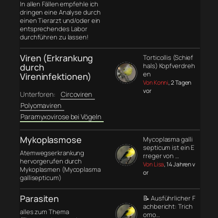
In allen Fällen empfehle ich
dringen eine Analyse durch
einen Tierarzt und/oder ein
entsprechendes Labor
durchführen zu lassen!
Viren (Erkrankung
Torticollis (Schief
durch
hals) Kopfverdreh
en
Vireninfektionen)
Von Konni
, 2 Tagen
vor
Unterforen:
Circoviren
Polyomaviren
Paramyxovirose bei Vögeln
Mykoplasmose
Mycoplasma galli
septicum ist ein E
Atemwegserkrankung
rreger von …
hervorgerufen durch
Von Lisa
, 14 Jahren v
Mykoplasmen (Mycoplasma
or
gallisepticum)
Parasiten
📝 Ausführlicher F
achbericht: Trich
alles zum Thema
omo…