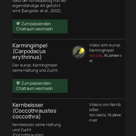
dass der Korsikazeisig nun als
eigenständige Art geführt
wird (Sangster et al., 2002).
💬 Zum passenden
Chatraum wechseln
Karmingimpel
Video vom europ.
(Carpodacus
Karmingimpel
Von Lisa
, 16 Jahren v
erythrinus)
or
Der europ. Karmingimpel
seine Haltung und Zucht.
💬 Zum passenden
Chatraum wechseln
Kernbeisser
Videos von Kernb
(Coccothraustes
eißer
Von iskete
, 19 Jahre
coccothra)
n vor
Kernbeisser seine Haltung
und Zucht
(Coccothraustes