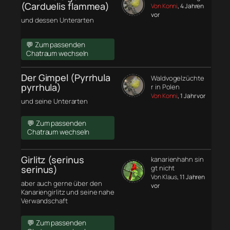
(Carduelis flammea)
Von Konni
, 4 Jahren
vor
und dessen Unterarten
💬 Zum passenden
Chatraum wechseln
Der Gimpel (Pyrrhula
Waldvogelzüchte
pyrrhula)
r in Polen
Von Konni
, 1 Jahr vor
und seine Unterarten
💬 Zum passenden
Chatraum wechseln
Girlitz (serinus
kanarienhahn sin
serinus)
gt nicht
Von Klaus
, 11 Jahren
aber auch gerne über den
vor
Kanariengirlitz und seine nahe
Verwandschaft
💬 Zum passenden