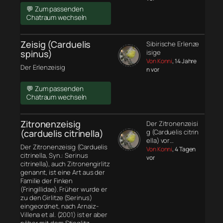
💬 Zum passenden
Chatraum wechseln
Zeisig (Carduelis
Sibirische Erlenze
spinus)
isige
Von Konni
, 14 Jahre
Der Erlenzeisig
n vor
💬 Zum passenden
Chatraum wechseln
Zitronenzeisig
Der Zitronenzeisi
(carduelis citrinella)
g (Carduelis citrin
ella) vor…
Der Zitronenzeisig (Carduelis
Von Konni
, 4 Tagen
citrinella, Syn.: Serinus
vor
citrinella), auch Zitronengirlitz
genannt, ist eine Art aus der
Familie der Finken
(Fringillidae). Früher wurde er
zu den Girlitze (Serinus)
eingeordnet, nach Arnaiz-
Villena et al. (2001) ist er aber