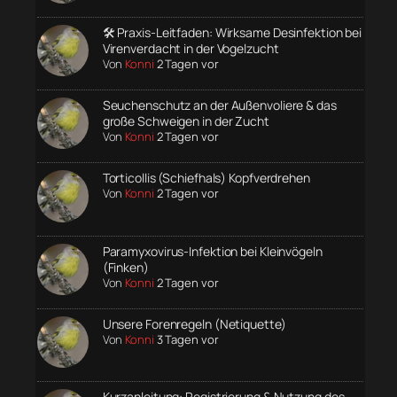
🛠️ Praxis-Leitfaden: Wirksame Desinfektion bei
Virenverdacht in der Vogelzucht
Von
Konni
2 Tagen vor
Seuchenschutz an der Außenvoliere & das
große Schweigen in der Zucht
Von
Konni
2 Tagen vor
Torticollis (Schiefhals) Kopfverdrehen
Von
Konni
2 Tagen vor
Paramyxovirus-Infektion bei Kleinvögeln
(Finken)
Von
Konni
2 Tagen vor
Unsere Forenregeln (Netiquette)
Von
Konni
3 Tagen vor
Kurzanleitung: Registrierung & Nutzung des