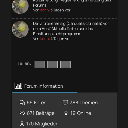
Forums
Von
Konni
3 Tagen vor
Der Zitronenzeisig (Carduelis citrinella) vor
dem Aus? Aktuelle Daten und das
Erhaltungszuchtprogramm
Von
Konni
4 Tagen vor
Teilen:
Forum Information
55
Foren
388
Themen
671
Beiträge
19
Online
170
Mitglieder