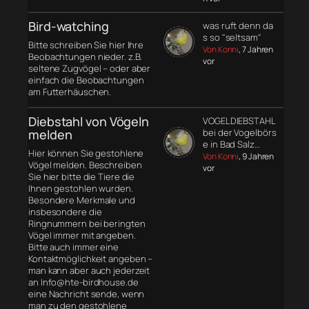
Bird-watching
was ruft denn da
s so "seltsam"
Bitte schreiben Sie hier Ihre
Von Konni
, 7 Jahren
Beobachtungen nieder. z.B.
vor
seltene Zugvögel – oder aber
einfach die Beobachtungen
am Futterhäuschen.
Diebstahl von Vögeln
VOGELDIEBSTAHL
melden
bei der Vogelbörs
e in Bad Salz…
Hier können Sie gestohlene
Von Konni
, 9 Jahren
Vögel melden. Beschreiben
vor
Sie hier bitte die Tiere die
Ihnen gestohlen wurden.
Besondere Merkmale und
insbesondere die
Ringnummern bei beringten
Vögel immer mit angeben.
Bitte auch immer eine
Kontaktmöglichkeit angeben –
man kann aber auch jederzeit
an Info@hte-birdhouse.de
eine Nachricht sende, wenn
man zu den gestohlene