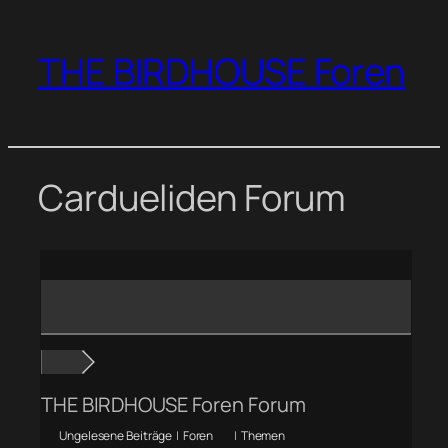
Zum
Inhalt
THE BIRDHOUSE Foren
springen
Cardueliden Forum
THE BIRDHOUSE Foren Forum
Ungelesene Beiträge
|
Foren
|
Themen