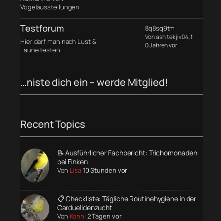
Vogelausstellungen
Testforum
8q8sq9tm
Von ashitekjiv04
, 1
Hier darf man nach Lust &
0 Jahren vor
Laune testen
…niste dich ein – werde Mitglied!
Recent Topics
📝 Ausführlicher Fachbericht: Trichomonaden
bei Finken
Von
Lisa
10 Stunden vor
📋 Checkliste: Tägliche Routinehygiene in der
Carduelidenzucht
Von
Konni
2 Tagen vor