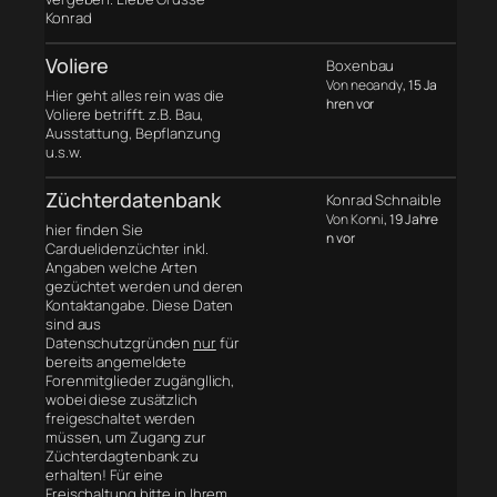
Konrad
Voliere
Boxenbau
Von neoandy
, 15 Ja
Hier geht alles rein was die
hren vor
Voliere betrifft. z.B. Bau,
Ausstattung, Bepflanzung
u.s.w.
Züchterdatenbank
Konrad Schnaible
Von Konni
, 19 Jahre
hier finden Sie
n vor
Carduelidenzüchter inkl.
Angaben welche Arten
gezüchtet werden und deren
Kontaktangabe. Diese Daten
sind aus
Datenschutzgründen
nur
für
bereits angemeldete
Forenmitglieder zugängllich,
wobei diese zusätzlich
freigeschaltet werden
müssen, um Zugang zur
Züchterdagtenbank zu
erhalten! Für eine
Freischaltung bitte in Ihrem