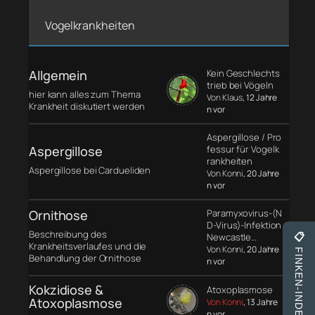
Vogelkrankheiten
Allgemein
Kein Geschlechts
trieb bei Vögeln
hier kann alles zum Thema
Von Klaus
, 12 Jahre
Krankheit diskutiert werden
n vor
Aspergillose / Pro
Aspergillose
fessur für Vogelk
rankheiten
Aspergillose bei Cardueliden
Von Konni
, 20 Jahre
n vor
Ornithose
Paramyxovirus-(N
D-Virus)-Infektion
Beschreibung des
Newcastle…
📋
Krankheitsverlaufes und die
Von Konni
, 20 Jahre
FINKEN-INDEX
Behandlung der Ornithose
n vor
Kokzidiose &
Atoxoplasmose
Atoxoplasmose
Von Konni
, 13 Jahre
n vor