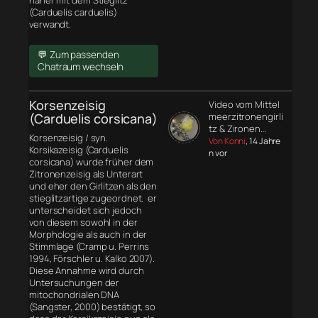
näher mit dem Stieglitz
(Carduelis carduelis)
verwandt.
💬 Zum passenden
Chatraum wechseln
Korsenzeisig
Video vom Mittel
(Carduelis corsicana)
meerzitronengirli
tz & Zironen…
Korsenzeisig / syn.
Von Konni
, 14 Jahre
Korsikazeisig (Carduelis
n vor
corsicana) wurde früher dem
Zitronenzeisig als Unterart
und eher den Girlitzen als den
stieglitzartige zugeordnet. er
unterscheidet sich jedoch
von diesem sowohl in der
Morphologie
als auch in der
Stimmlage (Cramp u. Perrins
1994, Förschler u. Kalko 2007).
Diese Annahme wird durch
Untersuchungen der
mitochondrialen DNA
(Sangster, 2000) bestätigt, so