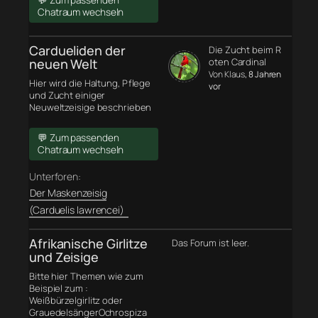
💬 Zum passenden
Chatraum wechseln
Cardueliden der
Die Zucht beim R
neuen Welt
oten Cardinal
Von Klaus
, 8 Jahren
Hier wird die Haltung, Pflege
vor
und Zucht einiger
Neuweltzeisige beschrieben
💬 Zum passenden
Chatraum wechseln
Unterforen:
Der Maskenzeisig
(Carduelis lawrencei)
Afrikanische Girlitze
Das Forum ist leer.
und Zeisige
Bitte hier Themen wie zum
Beispiel zum :
Weißbürzelgirlitz oder
GrauedelsängerOchrospiza