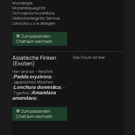
leucopygia,
Mozambiquegirlitz
Ochrospiza mozambica,
Gelbscheitelgirlitz Serinus
canicollis u.s.w. ablegen
💬 Zum passenden
Chatraum wechseln
Asiatische Finken
Das Forum ist leer.
(Exoten)
Hier sind wir – Reisfink
(
Padda oryzivora
) –
Japanisches Mövchen
(
Lonchura domestica
) –
Tigerfink (
Amandava
amandava
),
💬 Zum passenden
Chatraum wechseln