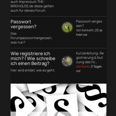
auch Impressum THE-
BIRDHOUSE.de diese gelten
auch für dieses Forum.
Passwort
Passwort verges
vergessen?
sen?
Von Kenneth
, 23 Ja
Das
hren vor
Forumpasswortvergessen,
was nun?
Wie registriere ich
Kurzanleitung: Re
mich? | Wie schreibe
gistrierung & Nut
zung des Fo…
ich einen Beitrag?
Von Konni
, 3 Tagen
hier wird erklärt, wie es geht.
vor