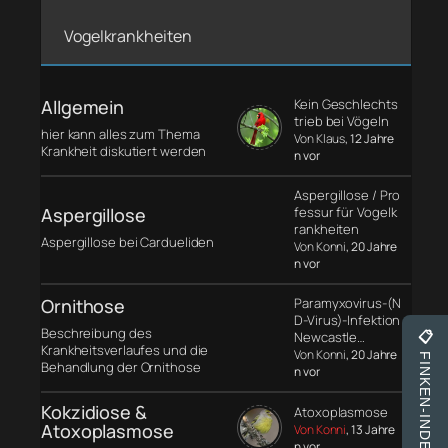
Vogelkrankheiten
Allgemein
Kein Geschlechts
trieb bei Vögeln
hier kann alles zum Thema
Von Klaus
, 12 Jahre
Krankheit diskutiert werden
n vor
Aspergillose / Pro
Aspergillose
fessur für Vogelk
rankheiten
Aspergillose bei Cardueliden
Von Konni
, 20 Jahre
n vor
Ornithose
Paramyxovirus-(N
D-Virus)-Infektion
Beschreibung des
Newcastle…
📋
Krankheitsverlaufes und die
Von Konni
, 20 Jahre
FINKEN-INDEX
Behandlung der Ornithose
n vor
Kokzidiose &
Atoxoplasmose
Atoxoplasmose
Von Konni
, 13 Jahre
n vor