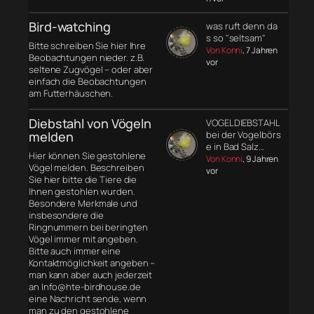
Bird-watching
was ruft denn da
s so "seltsam"
Bitte schreiben Sie hier Ihre
Von Konni
, 7 Jahren
Beobachtungen nieder. z.B.
vor
seltene Zugvögel – oder aber
einfach die Beobachtungen
am Futterhäuschen.
Diebstahl von Vögeln
VOGELDIEBSTAHL
melden
bei der Vogelbörs
e in Bad Salz…
Hier können Sie gestohlene
Von Konni
, 9 Jahren
Vögel melden. Beschreiben
vor
Sie hier bitte die Tiere die
Ihnen gestohlen wurden.
Besondere Merkmale und
insbesondere die
Ringnummern bei beringten
Vögel immer mit angeben.
Bitte auch immer eine
Kontaktmöglichkeit angeben –
man kann aber auch jederzeit
an Info@hte-birdhouse.de
eine Nachricht sende, wenn
man zu den gestohlene