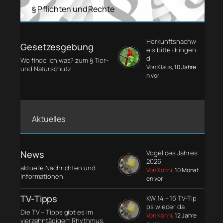
§ Pflichten und Rechte
Herkunftsnachw
Gesetzesgebung
eis bitte dringen
d
Wo finde ich was? zum § Tier-
Von Klaus
, 10 Jahre
und Naturschutz
n vor
Aktuelles
News
Vogel des Jahres
2026
aktuelle Nachrichten und
Von Konni
, 10 Monat
Informationen
en vor
TV-Tipps
KW 14 – 16 TV-Tip
ps wieder da
Die TV – Tipps gibt es im
Von Konni
, 12 Jahre
vierzehntägigem Rhythmus.