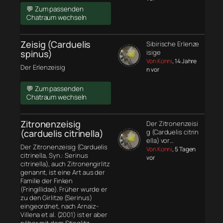
💬 Zum passenden
Chatraum wechseln
Zeisig (Carduelis
Sibirische Erlenze
spinus)
isige
Von Konni
, 14 Jahre
Der Erlenzeisig
n vor
💬 Zum passenden
Chatraum wechseln
Zitronenzeisig
Der Zitronenzeisi
(carduelis citrinella)
g (Carduelis citrin
ella) vor…
Der Zitronenzeisig (Carduelis
Von Konni
, 5 Tagen
citrinella, Syn.: Serinus
vor
citrinella), auch Zitronengirlitz
genannt, ist eine Art aus der
Familie der Finken
(Fringillidae). Früher wurde er
zu den Girlitze (Serinus)
eingeordnet, nach Arnaiz-
Villena et al. (2001) ist er aber