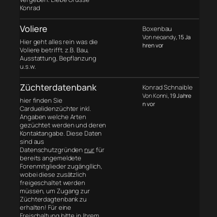
Konrad
Voliere
Boxenbau
Von neoandy
, 15 Ja
Hier geht alles rein was die
hren vor
Voliere betrifft. z.B. Bau,
Ausstattung, Bepflanzung
u.s.w.
Züchterdatenbank
Konrad Schnaible
Von Konni
, 19 Jahre
hier finden Sie
n vor
Carduelidenzüchter inkl.
Angaben welche Arten
gezüchtet werden und deren
Kontaktangabe. Diese Daten
sind aus
Datenschutzgründen
nur
für
bereits angemeldete
Forenmitglieder zugängllich,
wobei diese zusätzlich
freigeschaltet werden
müssen, um Zugang zur
Züchterdagtenbank zu
erhalten! Für eine
Freischaltung bitte in Ihrem