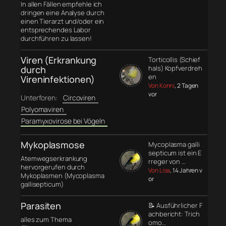
In allen Fällen empfehle ich
dringen eine Analyse durch
einen Tierarzt und/oder ein
entsprechendes Labor
durchführen zu lassen!
Viren (Erkrankung
Torticollis (Schief
durch
hals) Kopfverdreh
en
Vireninfektionen)
Von Konni
, 2 Tagen
vor
Unterforen:
Circoviren
Polyomaviren
Paramyxovirose bei Vögeln
Mykoplasmose
Mycoplasma galli
septicum ist ein E
Atemwegserkrankung
rreger von …
hervorgerufen durch
Von Lisa
, 14 Jahren v
Mykoplasmen (Mycoplasma
or
gallisepticum)
Parasiten
📝 Ausführlicher F
achbericht: Trich
alles zum Thema
omo…