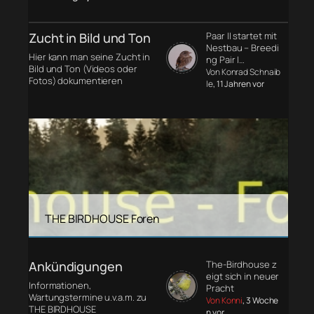
Zucht in Bild und Ton
Paar II startet mit
Nestbau – Breedi
Hier kann man seine Zucht in
ng Pair I…
Bild und Ton (Videos oder
Von Konrad Schnaib
Fotos) dokumentieren
le
, 11 Jahren vor
THE BIRDHOUSE Foren
Ankündigungen
The-Birdhouse z
eigt sich in neuer
Informationen,
Pracht
Wartungstermine u.v.a.m. zu
Von Konni
, 3 Woche
THE BIRDHOUSE
n vor