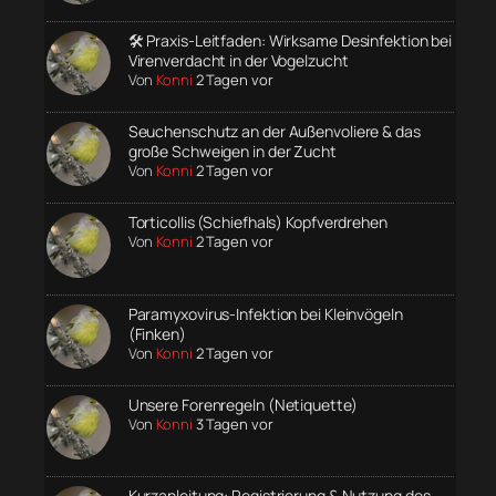
🛠️ Praxis-Leitfaden: Wirksame Desinfektion bei
Virenverdacht in der Vogelzucht
Von
Konni
2 Tagen vor
Seuchenschutz an der Außenvoliere & das
große Schweigen in der Zucht
Von
Konni
2 Tagen vor
Torticollis (Schiefhals) Kopfverdrehen
Von
Konni
2 Tagen vor
Paramyxovirus-Infektion bei Kleinvögeln
(Finken)
Von
Konni
2 Tagen vor
Unsere Forenregeln (Netiquette)
Von
Konni
3 Tagen vor
Kurzanleitung: Registrierung & Nutzung des