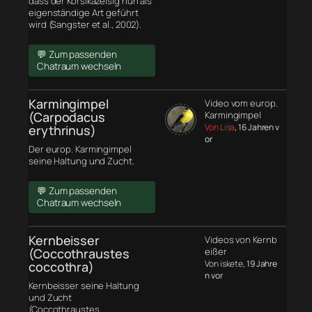
dass der Korsikazeisig nun als
eigenständige Art geführt
wird (Sangster et al., 2002).
💬 Zum passenden
Chatraum wechseln
Karmingimpel
Video vom europ.
(Carpodacus
Karmingimpel
Von Lisa
, 16 Jahren v
erythrinus)
or
Der europ. Karmingimpel
seine Haltung und Zucht.
💬 Zum passenden
Chatraum wechseln
Kernbeisser
Videos von Kernb
(Coccothraustes
eißer
Von iskete
, 19 Jahre
coccothra)
n vor
Kernbeisser seine Haltung
und Zucht
(Coccothraustes