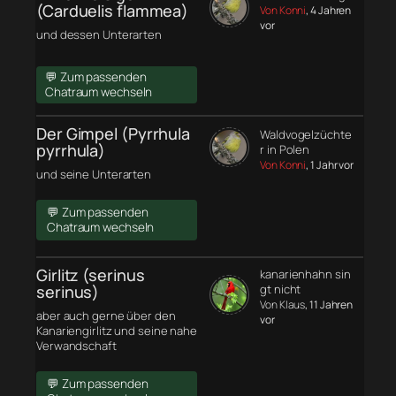
(Carduelis flammea)
Von Konni
, 4 Jahren
vor
und dessen Unterarten
💬 Zum passenden
Chatraum wechseln
Der Gimpel (Pyrrhula
Waldvogelzüchte
pyrrhula)
r in Polen
Von Konni
, 1 Jahr vor
und seine Unterarten
💬 Zum passenden
Chatraum wechseln
Girlitz (serinus
kanarienhahn sin
serinus)
gt nicht
Von Klaus
, 11 Jahren
aber auch gerne über den
vor
Kanariengirlitz und seine nahe
Verwandschaft
💬 Zum passenden