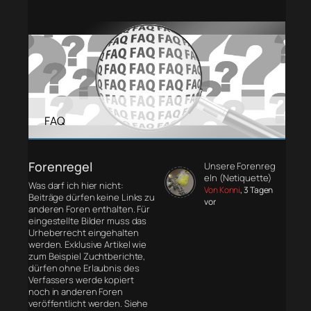
FAQ
Forenregel
Unsere Forenreg
eln (Netiquette)
Was darf ich hier nicht:
Von Konni
, 3 Tagen
Beiträge dürfen keine Links zu
vor
anderen Foren enthalten. Für
eingestellte Bilder muss das
Urheberrecht eingehalten
werden. Exklusive Artikel wie
zum Beispiel Zuchtberichte,
dürfen ohne Erlaubnis des
Verfassers werde kopiert
noch in anderen Foren
veröffentlicht werden. Siehe