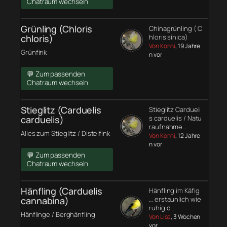
Chatraum wechseln
Grünling (Chloris
Chinagrünling ( C
chloris)
hloris sinica)
Von Konni
, 19 Jahre
Grünfink
n vor
💬 Zum passenden
Chatraum wechseln
Stieglitz (Carduelis
Stieglitz Cardueli
carduelis)
s carduelis / Natu
raufnahme…
Alles zum Stieglitz / Distelfink
Von Konni
, 12 Jahre
n vor
💬 Zum passenden
Chatraum wechseln
Hänfling (Carduelis
Hänfling im Käfig
cannabina)
… erstaunlich wie
ruhig d…
Hänflinge / Berghänfling
Von Lisa
, 3 Wochen
vor