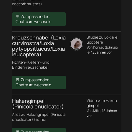
coccothraustes)
💬 Zum passenden
Chatraum wechseln
Kreuzschnäbel (Loxia
Studie zu Loxia le
curvirostra/Loxia
ucoptera
Von Konrad Schnaib
pytyopsittacus/Loxia
le
, 12 Jahren vor
leucoptera)
Fichten- Kiefern- und
Bindenkreuzschäbel
💬 Zum passenden
Chatraum wechseln
Hakengimpel
Video vom Haken
(Pinicola enucleator)
gimpel
Von Mike
, 15 Jahren
Alles zu Hakengimpel (Pinicola
vor
enucleator) hierher