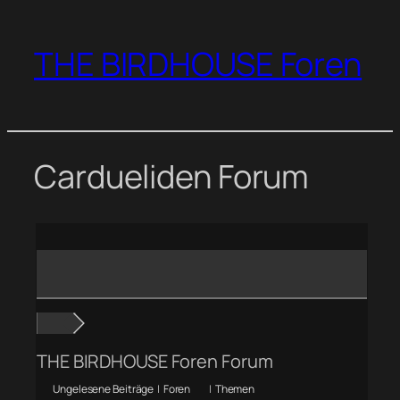
Zum
Inhalt
THE BIRDHOUSE Foren
springen
Cardueliden Forum
THE BIRDHOUSE Foren Forum
Ungelesene Beiträge
|
Foren
|
Themen