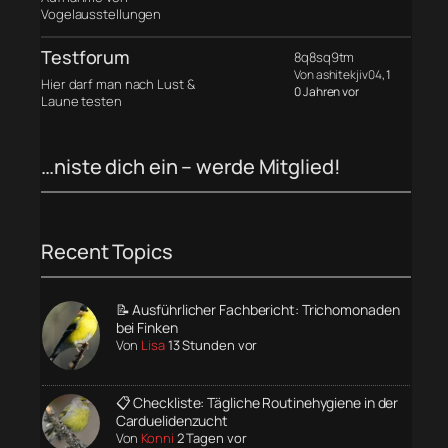
Vogelausstellungen
Testforum
8q8sq9tm
Von ashitekjiv04
, 1
Hier darf man nach Lust &
0 Jahren vor
Laune testen
…niste dich ein – werde Mitglied!
Recent Topics
📝 Ausführlicher Fachbericht: Trichomonaden
bei Finken
Von
Lisa
13 Stunden vor
📋 Checkliste: Tägliche Routinehygiene in der
Carduelidenzucht
Von
Konni
2 Tagen vor