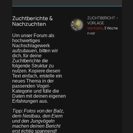
Zuchtberichte &
ZUCHTBERICHT –
Nachzuchten
VORLAGE
Von Konni
, 3 Woche
n vor
Um unser Forum als
hochwertiges
Nachschlagewerk
aufzubauen, bitten wir
dich, für deine
Zuchtberichte die
folgende Struktur zu
nutzen. Kopiere diesen
Text einfach, erstelle ein
neues Thema in der
passenden Vogel-
Kategorie und fülle die
Daten mit deinen eigenen
Erfahrungen aus.
Tipp: Fotos von der Balz,
dem Nestbau, den Eiern
und den Jungvögeln
machen deinen Bericht
erst richtig spannend!