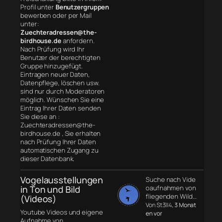
Profil unter
Benutzergruppen
bewerben oder per Mail
unter:
Zuechteradressen@the-
birdhouse.de
anfordern.
Nach Prüfung wird Ihr
Benutzer der berechtigten
Gruppe hinzugefügt.
Eintragen neuer Daten,
Datenpflege, löschen usw.
sind nur durch Moderatoren
möglich. Wünschen Sie eine
Eintrag Ihrer Daten senden
Sie diese an :
Zuechteradressen@the-
birdhouse.de , Sie erhalten
nach Prüfung Ihrer Daten
automatischen Zugang zu
dieser Datenbank.
Vogelausstellungen
Suche nach Vide
in Ton und Bild
oaufnahmen von
fliegenden Wild…
(Videos)
Von St3ll4
, 3 Monat
Youtube Videos und eigene
en vor
Aufnahme von