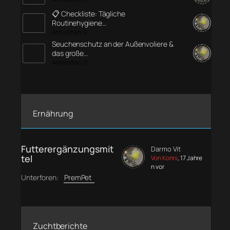
📋 Checkliste: Tägliche
Routinehygiene…
Antworten: 0
Seuchenschutz an der Außenvoliere &
das große…
Antworten: 0
Ernährung
Futterergänzungsmit
Darmo Vit
tel
Von Konni
, 17 Jahre
n vor
Unterforen:
PremPet
Zuchtberichte