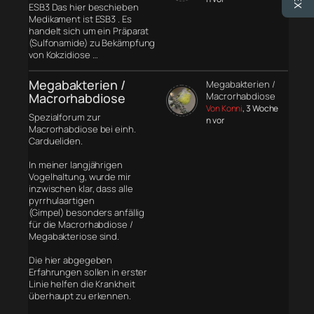
ESB3 Das hier beschieben
Medikament ist ESB3 . Es
handelt sich um ein Präparat
(Sulfonamide) zu Bekämpfung
von Kokzidiose …
Megabakterien /
Megabakterien /
Macrorhabdiose
Macrorhabdiose
Von Konni
, 3 Woche
Spezialforum zur
n vor
Macrorhabdiose bei einh.
Cardueliden.
In meiner langjährigen
Vogelhaltung, wurde mir
inzwischen klar, dass alle
pyrrhulaartigen
(Gimpel) besonders anfällig
für die Macrorhabdiose /
Megabakteriose sind.
Die hier abgegeben
Erfahrungen sollen in erster
Linie helfen die Krankheit
überhaupt zu erkennen.