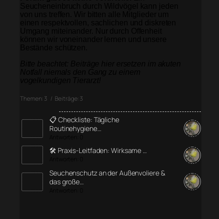
Seucheneinbruch durch Wildvögel kann jeden
von uns treffen. Wir bitten alle Mitglieder um
einen respektvollen, sachlichen und diskreten
Umgang miteinander. Nur durch Offenheit
können wir voneinander lernen und unsere
Bestände schützen.
Bitte beachtet: Beiträge hier ersetzen im akuten
Notfall niemals den Gang zu einem
vogelkundigen Tierarzt!
Themen: 3 / Beiträge: 3
📋 Checkliste: Tägliche
Routinehygiene…
Antworten: 0
🛠️ Praxis-Leitfaden: Wirksame …
Antworten: 0
Seuchenschutz an der Außenvoliere &
das große…
Antworten: 0