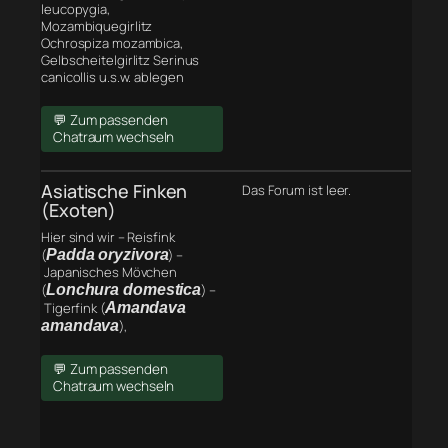
leucopygia,
Mozambiquegirlitz
Ochrospiza mozambica,
Gelbscheitelgirlitz Serinus
canicollis u.s.w. ablegen
💬 Zum passenden
Chatraum wechseln
Asiatische Finken
Das Forum ist leer.
(Exoten)
Hier sind wir – Reisfink
(
Padda oryzivora
) –
Japanisches Mövchen
(
Lonchura domestica
) –
Tigerfink (
Amandava
amandava
),
💬 Zum passenden
Chatraum wechseln