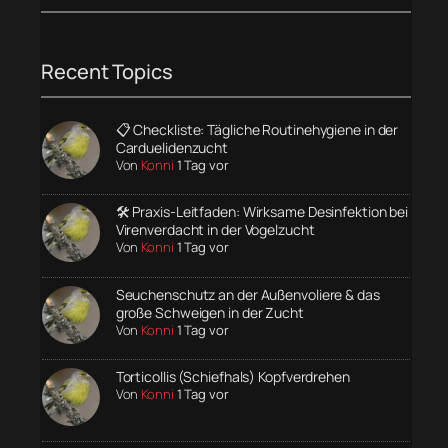
Recent Topics
📋 Checkliste: Tägliche Routinehygiene in der
Carduelidenzucht
Von
Konni
1 Tag vor
🛠️ Praxis-Leitfaden: Wirksame Desinfektion bei
Virenverdacht in der Vogelzucht
Von
Konni
1 Tag vor
Seuchenschutz an der Außenvoliere & das
große Schweigen in der Zucht
Von
Konni
1 Tag vor
Torticollis (Schiefhals) Kopfverdrehen
Von
Konni
1 Tag vor