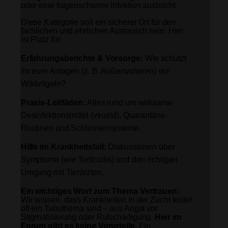
oder eine folgenschwere Infektion ausbricht.
Diese Kategorie soll ein sicherer Ort für den
fachlichen und ehrlichen Austausch sein. Hier
ist Platz für:
Erfahrungsberichte & Vorsorge:
Wie schützt
ihr eure Anlagen (z. B. Außenvolieren) vor
Wildvögeln?
Praxis-Leitfäden:
Alles rund um wirksame
Desinfektionsmittel (viruzid), Quarantäne-
Routinen und Schleusensysteme.
Hilfe im Krankheitsfall:
Diskussionen über
Symptome (wie Torticollis) und den richtigen
Umgang mit Tierärzten.
Ein wichtiges Wort zum Thema Vertrauen:
Wir wissen, dass Krankheiten in der Zucht leider
oft ein Tabuthema sind – aus Angst vor
Stigmatisierung oder Rufschädigung.
Hier im
Forum gibt es keine Vorurteile.
Ein