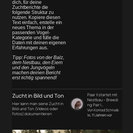
dich, für deine
Zuchtberichte die
folgende Struktur zu
nutzen. Kopiere diesen
Text einfach, erstelle ein
neues Thema in der
passenden Vogel-
Kategorie und fülle die
Daten mit deinen eigenen
Erfahrungen aus.
Tipp: Fotos von der Balz,
dem Nestbau, den Eiern
und den Jungvögeln
machen deinen Bericht
erst richtig spannend!
Zucht in Bild und Ton
Paar II startet mit
Nestbau – Breedi
Hier kann man seine Zucht in
ng Pair I…
Bild und Ton (Videos oder
Von Konrad Schnaib
Fotos) dokumentieren
le
, 11 Jahren vor