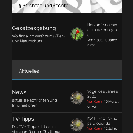
§ Pflichten und Rechte
Herkunftsnachw
Gesetzesgebung
eis bitte dringen
d
Wo finde ich was? zum § Tier-
Von Klaus
, 10 Jahre
und Naturschutz
n vor
Aktuelles
News
Vogel des Jahres
2026
aktuelle Nachrichten und
Von Konni
, 10 Monat
Informationen
en vor
TV-Tipps
KW 14 – 16 TV-Tip
ps wieder da
Die TV – Tipps gibt es im
Von Konni
, 12 Jahre
vierzehntägigem Rhythmus.