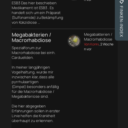
📋
ESB3 Das hier beschieben
Medikament ist ESB3 . Es
FINKEN-INDEX
handelt sich um ein Präparat
(Sulfonamide) zu Bekämpfung
von Kokzidiose …
Megabakterien /
Megabakterien /
Macrorhabdiose
Macrorhabdiose
Von Konni
, 2 Woche
Spezialforum zur
n vor
Macrorhabdiose bei einh.
Cardueliden.
In meiner langjährigen
Vogelhaltung, wurde mir
inzwischen klar, dass alle
pyrrhulaartigen
(Gimpel) besonders anfällig
für die Macrorhabdiose /
Megabakteriose sind.
Die hier abgegeben
Erfahrungen sollen in erster
Linie helfen die Krankheit
überhaupt zu erkennen.