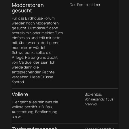
Modoratoren
Das Forum ist leer.
gesucht
Für das Birdhouse Forum
werden noch Moderatoren
gesucht. Lust darauf, dann
schreib mir, oder meldet Euch
einfach an und teilt mir bitte
mit, über was ihr dort gerne
moderieren würdet.
Schwerpunkt sollte die
Pflege, Haltung und Zucht
von Cardueliden sein. Ich
werde dann die
entsprechenden Rechte
vergeben. Liebe Grüsse
Konrad
Voliere
Boxenbau
Von neoandy
, 15 Ja
Hier geht alles rein was die
hren vor
Voliere betrifft. z.B. Bau,
Ausstattung, Bepflanzung
u.s.w.
Züchterdatenbank