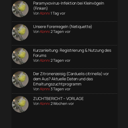
Paramyxovirus-Infektion bei Kleinvögeln
(Finken)
Von
Konni
1 Tag vor
Unsere Forenregeln (Netiquette)
Von
Konni
2 Tagen vor
Kurzanleitung: Registrierung & Nutzung des
Forums
Von
Konni
2 Tagen vor
Der Zitronenzeisig (Carduelis citrinella) vor
dem Aus? Aktuelle Daten und das
Erhaltungszuchtprogramm
Von
Konni
3 Tagen vor
ZUCHTBERICHT – VORLAGE
Von
Konni
2 Wochen vor