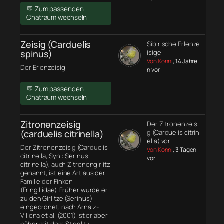
💬 Zum passenden
Chatraum wechseln
Zeisig (Carduelis
Sibirische Erlenze
spinus)
isige
Von Konni
, 14 Jahre
Der Erlenzeisig
n vor
💬 Zum passenden
Chatraum wechseln
Zitronenzeisig
Der Zitronenzeisi
(carduelis citrinella)
g (Carduelis citrin
ella) vor…
Der Zitronenzeisig (Carduelis
Von Konni
, 3 Tagen
citrinella, Syn.: Serinus
vor
citrinella), auch Zitronengirlitz
genannt, ist eine Art aus der
Familie der Finken
(Fringillidae). Früher wurde er
zu den Girlitze (Serinus)
eingeordnet, nach Arnaiz-
Villena et al. (2001) ist er aber