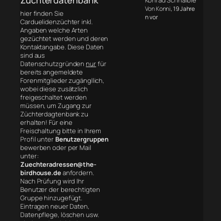
Konrad Schnaible
Von Konni
, 19 Jahre
hier finden Sie
n vor
Carduelidenzüchter inkl.
Angaben welche Arten
gezüchtet werden und deren
Kontaktangabe. Diese Daten
sind aus
Datenschutzgründen
nur
für
bereits angemeldete
Forenmitglieder zugängllich,
wobei diese zusätzlich
freigeschaltet werden
müssen, um Zugang zur
Züchterdagtenbank zu
erhalten! Für eine
Freischaltung bitte in Ihrem
Profil unter
Benutzergruppen
bewerben oder per Mail
unter:
Zuechteradressen@the-
birdhouse.de
anfordern.
Nach Prüfung wird Ihr
Benutzer der berechtigten
Gruppe hinzugefügt.
Eintragen neuer Daten,
Datenpflege, löschen usw.