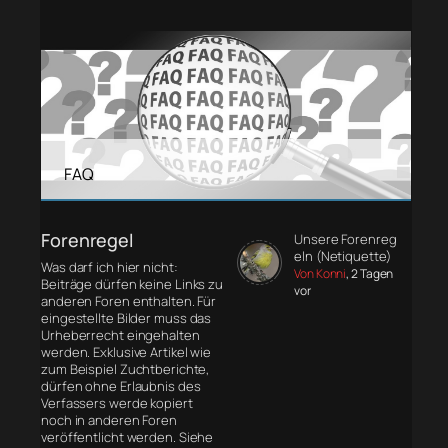
FAQ
Forenregel
Unsere Forenreg
eln (Netiquette)
Was darf ich hier nicht:
Von Konni
, 2 Tagen
Beiträge dürfen keine Links zu
vor
anderen Foren enthalten. Für
eingestellte Bilder muss das
Urheberrecht eingehalten
werden. Exklusive Artikel wie
zum Beispiel Zuchtberichte,
dürfen ohne Erlaubnis des
Verfassers werde kopiert
noch in anderen Foren
veröffentlicht werden. Siehe