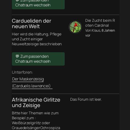
💬 Zum passenden
Chatraum wechseln
Cardueliden der
Die Zucht beim R
neuen Welt
oten Cardinal
Von Klaus
, 8 Jahren
Hier wird die Haltung, Pflege
vor
und Zucht einiger
Neuweltzeisige beschrieben
💬 Zum passenden
Chatraum wechseln
Unterforen:
Der Maskenzeisig
(Carduelis lawrencei)
Afrikanische Girlitze
Das Forum ist leer.
und Zeisige
Bitte hier Themen wie zum
Beispiel zum :
Weißbürzelgirlitz oder
GrauedelsängerOchrospiza