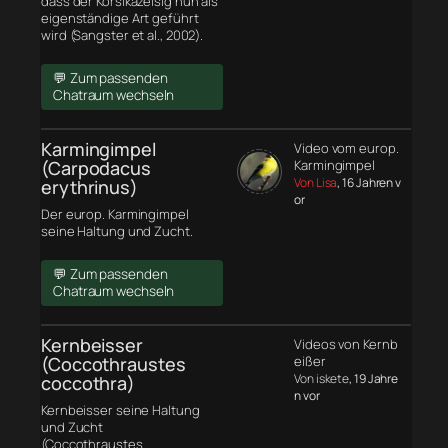
dass der Korsikazeisig nun als
eigenständige Art geführt
wird (Sangster et al., 2002).
💬 Zum passenden
Chatraum wechseln
Karmingimpel
Video vom europ.
(Carpodacus
Karmingimpel
Von Lisa
, 16 Jahren v
erythrinus)
or
Der europ. Karmingimpel
seine Haltung und Zucht.
💬 Zum passenden
Chatraum wechseln
Kernbeisser
Videos von Kernb
(Coccothraustes
eißer
Von iskete
, 19 Jahre
coccothra)
n vor
Kernbeisser seine Haltung
und Zucht
(Coccothraustes