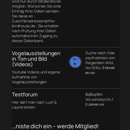
sind nur durch Moderatoren
möglich. Wünschen Sie eine
Eintrag Ihrer Daten senden
Sie diese an :
Zuechteradressen@the-
birdhouse.de , Sie erhalten
nach Prüfung Ihrer Daten
automatischen Zugang zu
dieser Datenbank.
Vogelausstellungen
Suche nach Vide
in Ton und Bild
oaufnahmen von
fliegenden Wild…
(Videos)
Von St3ll4
, 3 Monat
Youtube Videos und eigene
en vor
Aufnahme von
Vogelausstellungen
Testforum
8q8sq9tm
Von ashitekjiv04
, 1
Hier darf man nach Lust &
0 Jahren vor
Laune testen
…niste dich ein – werde Mitglied!