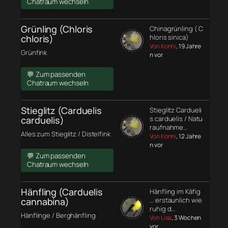
Chatraum wechseln
Grünling (Chloris
Chinagrünling ( C
chloris)
hloris sinica)
Von Konni
, 19 Jahre
Grünfink
n vor
💬 Zum passenden
Chatraum wechseln
Stieglitz (Carduelis
Stieglitz Cardueli
carduelis)
s carduelis / Natu
raufnahme…
Alles zum Stieglitz / Distelfink
Von Konni
, 12 Jahre
n vor
💬 Zum passenden
Chatraum wechseln
Hänfling (Carduelis
Hänfling im Käfig
cannabina)
… erstaunlich wie
ruhig d…
Hänflinge / Berghänfling
Von Lisa
, 3 Wochen
vor