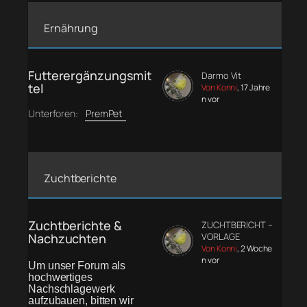
Ernährung
Futterergänzungsmit
Darmo Vit
tel
Von Konni
, 17 Jahre
n vor
Unterforen:
PremPet
Zuchtberichte
Zuchtberichte &
ZUCHTBERICHT –
Nachzuchten
VORLAGE
Von Konni
, 2 Woche
n vor
Um unser Forum als
hochwertiges
Nachschlagewerk
aufzubauen, bitten wir