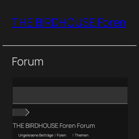
Zum
Inhalt
THE BIRDHOUSE Foren
springen
Forum
THE BIRDHOUSE Foren Forum
Ungelesene Beiträge
|
Foren
|
Themen