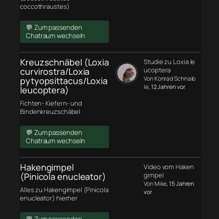
coccothraustes)
💬 Zum passenden
Chatraum wechseln
Kreuzschnäbel (Loxia
Studie zu Loxia le
curvirostra/Loxia
ucoptera
Von Konrad Schnaib
pytyopsittacus/Loxia
le
, 12 Jahren vor
leucoptera)
Fichten- Kiefern- und
Bindenkreuzschäbel
💬 Zum passenden
Chatraum wechseln
Hakengimpel
Video vom Haken
(Pinicola enucleator)
gimpel
Von Mike
, 15 Jahren
Alles zu Hakengimpel (Pinicola
vor
enucleator) hierher