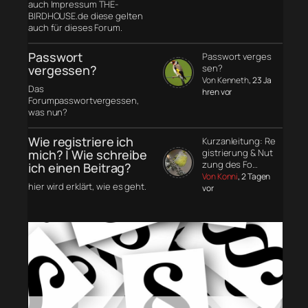
auch Impressum THE-
BIRDHOUSE.de diese gelten
auch für dieses Forum.
Passwort
Passwort verges
vergessen?
sen?
Von Kenneth
, 23 Ja
Das
hren vor
Forumpasswortvergessen,
was nun?
Wie registriere ich
Kurzanleitung: Re
mich? | Wie schreibe
gistrierung & Nut
zung des Fo…
ich einen Beitrag?
Von Konni
, 2 Tagen
hier wird erklärt, wie es geht.
vor