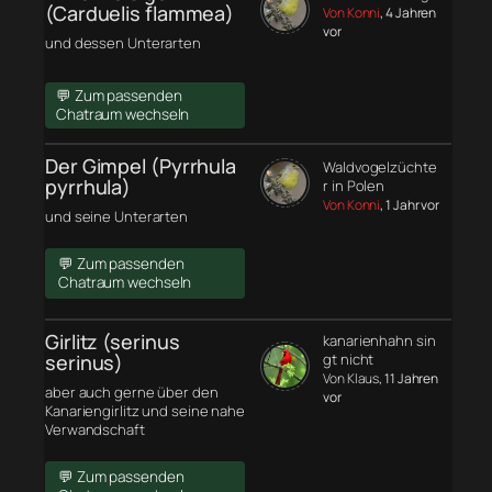
(Carduelis flammea)
Von Konni
, 4 Jahren
vor
und dessen Unterarten
💬 Zum passenden
Chatraum wechseln
Der Gimpel (Pyrrhula
Waldvogelzüchte
pyrrhula)
r in Polen
Von Konni
, 1 Jahr vor
und seine Unterarten
💬 Zum passenden
Chatraum wechseln
Girlitz (serinus
kanarienhahn sin
serinus)
gt nicht
Von Klaus
, 11 Jahren
aber auch gerne über den
vor
Kanariengirlitz und seine nahe
Verwandschaft
💬 Zum passenden