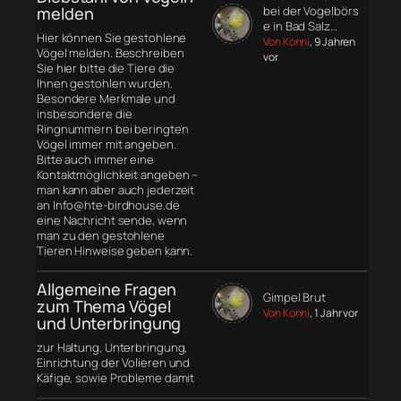
melden
bei der Vogelbörs
e in Bad Salz…
Hier können Sie gestohlene
Von Konni
, 9 Jahren
Vögel melden. Beschreiben
vor
Sie hier bitte die Tiere die
Ihnen gestohlen wurden.
Besondere Merkmale und
insbesondere die
Ringnummern bei beringten
Vögel immer mit angeben.
Bitte auch immer eine
Kontaktmöglichkeit angeben –
man kann aber auch jederzeit
an Info@hte-birdhouse.de
eine Nachricht sende, wenn
man zu den gestohlene
Tieren Hinweise geben kann.
Allgemeine Fragen
Gimpel Brut
zum Thema Vögel
Von Konni
, 1 Jahr vor
und Unterbringung
zur Haltung, Unterbringung,
Einrichtung der Volieren und
Käfige, sowie Probleme damit