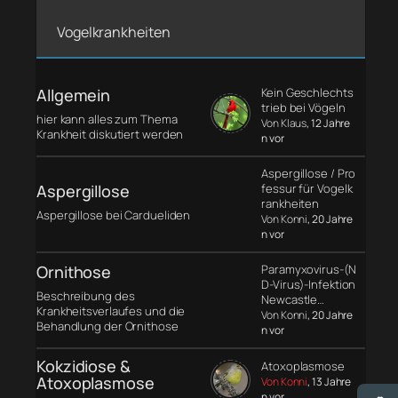
Vogelkrankheiten
Allgemein
Kein Geschlechts
trieb bei Vögeln
hier kann alles zum Thema
Von Klaus
, 12 Jahre
Krankheit diskutiert werden
n vor
Aspergillose / Pro
Aspergillose
fessur für Vogelk
rankheiten
Aspergillose bei Cardueliden
Von Konni
, 20 Jahre
n vor
Ornithose
Paramyxovirus-(N
D-Virus)-Infektion
Beschreibung des
Newcastle…
Krankheitsverlaufes und die
Von Konni
, 20 Jahre
Behandlung der Ornithose
n vor
Kokzidiose &
Atoxoplasmose
Atoxoplasmose
Von Konni
, 13 Jahre
n vor