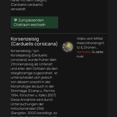
näher mit dem Stieglitz
(Carduelis carduelis)
verwandt.
💬 Zum passenden
Chatraum wechseln
Korsenzeisig
Video vom Mittel
(Carduelis corsicana)
meerzitronengirli
tz & Zironen…
Korsenzeisig / syn.
Von Konni
, 14 Jahre
Korsikazeisig (Carduelis
n vor
corsicana) wurde früher dem
Zitronenzeisig als Unterart
und eher den Girlitzen als den
stieglitzartige zugeordnet. er
unterscheidet sich jedoch
von diesem sowohl in der
Morphologie
als auch in der
Stimmlage (Cramp u. Perrins
1994, Förschler u. Kalko 2007).
Diese Annahme wird durch
Untersuchungen der
mitochondrialen DNA
(Sangster, 2000) bestätigt, so