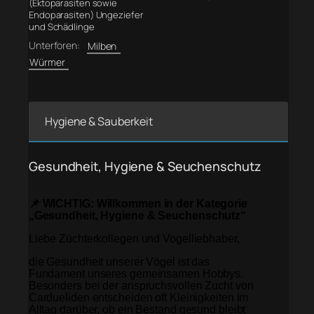
(Ektoparasiten sowie
Endoparasiten) Ungeziefer
und Schädlinge
Unterforen:
Milben
Würmer
Hygiene & Sauberkeit
Gesundheit, Hygiene & Seuchenschutz
📌 WICHTIG: Willkommen in der Kategorie
„Gesundheit, Hygiene & Seuchenschutz“
Liebe Züchterkollegen und Vogelliebhaber,
die Gesundheit unserer Vögel ist das
Fundament unseres gemeinsamen Hobbys.
Besonders bei der anspruchsvollen Zucht von
Cardueliden entscheiden oft Kleinigkeiten im
Alltag darüber, ob ein Bestand gesund bleibt