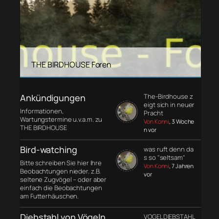
THE BIRDHOUSE Foren
Ankündigungen
The-Birdhouse z
eigt sich in neuer
Informationen,
Pracht
Wartungstermine u.v.a.m. zu
Von Konni
, 3 Woche
THE BIRDHOUSE
n vor
Bird-watching
was ruft denn da
s so "seltsam"
Bitte schreiben Sie hier Ihre
Von Konni
, 7 Jahren
Beobachtungen nieder. z.B.
vor
seltene Zugvögel – oder aber
einfach die Beobachtungen
am Futterhäuschen.
Diebstahl von Vögeln
VOGELDIEBSTAHL