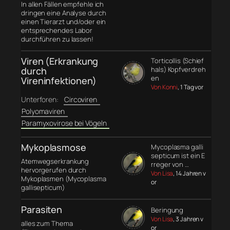
In allen Fällen empfehle ich
dringen eine Analyse durch
einen Tierarzt und/oder ein
entsprechendes Labor
durchführen zu lassen!
Viren (Erkrankung
Torticollis (Schief
durch
hals) Kopfverdreh
en
Vireninfektionen)
Von Konni
, 1 Tag vor
Unterforen:
Circoviren
Polyomaviren
Paramyxovirose bei Vögeln
Mykoplasmose
Mycoplasma galli
septicum ist ein E
Atemwegserkrankung
rreger von …
hervorgerufen durch
Von Lisa
, 14 Jahren v
Mykoplasmen (Mycoplasma
or
gallisepticum)
Parasiten
Beringung
Von Lisa
, 3 Jahren v
alles zum Thema
or