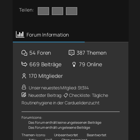
Teilen:
Forum Information
54
Foren
387
Themen
669
Beiträge
79
Online
170
Mitglieder
Unser neuestes Mitglied:
St3ll4
Neuester Beitrag:
📋 Checkliste: Tägliche
Routinehygiene in der Carduelidenzucht
Forum Icons:
Das Forum enthält keine ungelesenen Beiträge
Das Forum enthält ungelesene Beiträge
Themen-Icons:
Unbeantwortet
Beantwortet
Aktiv
Heiß
Oben angepinnt