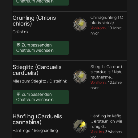
Chatraum wechseln
Grünling (Chloris
Chinagrünling ( C
chloris)
hloris sinica)
Von Konni
, 19 Jahre
Grünfink
n vor
💬 Zum passenden
Chatraum wechseln
Stieglitz (Carduelis
Stieglitz Cardueli
carduelis)
s carduelis / Natu
raufnahme…
Alles zum Stieglitz / Distelfink
Von Konni
, 12 Jahre
n vor
💬 Zum passenden
Chatraum wechseln
Hänfling (Carduelis
Hänfling im Käfig
cannabina)
… erstaunlich wie
ruhig d…
Hänflinge / Berghänfling
Von Lisa
, 3 Wochen
vor