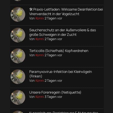
🛠️ Praxis-Leitfaden: Wirksame Desinfektion bei
Virenverdacht in der Vogelzucht
Von
Konni
2 Tagen vor
Seuchenschutz an der Außenvoliere & das
große Schweigen in der Zucht
Von
Konni
2 Tagen vor
Torticollis (Schiefhals) Kopfverdrehen
Von
Konni
2 Tagen vor
Paramyxovirus-Infektion bei Kleinvögeln
(Finken)
Von
Konni
2 Tagen vor
Unsere Forenregeln (Netiquette)
Von
Konni
3 Tagen vor
Kurzanleitung: Registrierung & Nutzung des