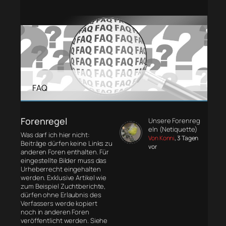
FAQ
Forenregel
Unsere Forenreg
eln (Netiquette)
Was darf ich hier nicht:
Von Konni
, 3 Tagen
Beiträge dürfen keine Links zu
vor
anderen Foren enthalten. Für
eingestellte Bilder muss das
Urheberrecht eingehalten
werden. Exklusive Artikel wie
zum Beispiel Zuchtberichte,
dürfen ohne Erlaubnis des
Verfassers werde kopiert
noch in anderen Foren
veröffentlicht werden. Siehe