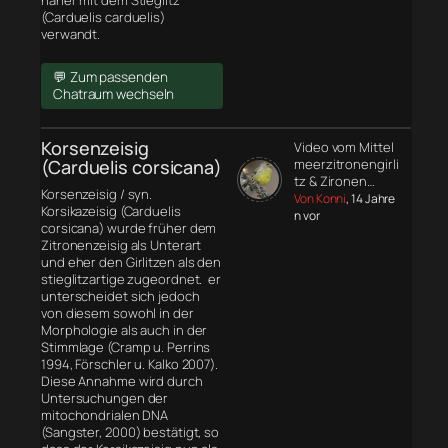
näher mit dem Stieglitz
(Carduelis carduelis)
verwandt.
💬 Zum passenden
Chatraum wechseln
Korsenzeisig
Video vom Mittel
(Carduelis corsicana)
meerzitronengirli
tz & Zironen…
Korsenzeisig / syn.
Von Konni
, 14 Jahre
Korsikazeisig (Carduelis
n vor
corsicana) wurde früher dem
Zitronenzeisig als Unterart
und eher den Girlitzen als den
stieglitzartige zugeordnet. er
unterscheidet sich jedoch
von diesem sowohl in der
Morphologie
als auch in der
Stimmlage (Cramp u. Perrins
1994, Förschler u. Kalko 2007).
Diese Annahme wird durch
Untersuchungen der
mitochondrialen DNA
(Sangster, 2000) bestätigt, so