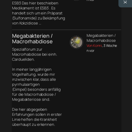
ESB3 Das hier beschieben
Medikament ist ESB3 . Es
handelt sich um ein Präparat
(Sulfonamide) zu Bekämpfung
von Kokzidiose …
Megabakterien /
Megabakterien /
Macrorhabdiose
Macrorhabdiose
Von Konni
, 3 Woche
Spezialforum zur
n vor
Macrorhabdiose bei einh.
Cardueliden.
In meiner langjährigen
Vogelhaltung, wurde mir
inzwischen klar, dass alle
pyrrhulaartigen
(Gimpel) besonders anfällig
für die Macrorhabdiose /
Megabakteriose sind.
Die hier abgegeben
Erfahrungen sollen in erster
Linie helfen die Krankheit
überhaupt zu erkennen.