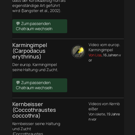
dass der Korsikazeisig nun als
eigenständige Art geführt
wird (Sangster et al., 2002).
💬 Zum passenden
Chatraum wechseln
Karmingimpel
Video vom europ.
(Carpodacus
Karmingimpel
Von Lisa
, 16 Jahren v
erythrinus)
or
Der europ. Karmingimpel
seine Haltung und Zucht.
💬 Zum passenden
Chatraum wechseln
Kernbeisser
Videos von Kernb
(Coccothraustes
eißer
Von iskete
, 19 Jahre
coccothra)
n vor
Kernbeisser seine Haltung
und Zucht
(Coccothraustes