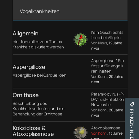
Vogelkrankheiten
Allgemein
Kein Geschlechts
trieb bei Vögeln
hier kann alles zum Thema
Von Klaus
, 12 Jahre
Krankheit diskutiert werden
n vor
Aspergillose / Pro
Aspergillose
fessur für Vogelk
rankheiten
Aspergillose bei Cardueliden
Von Konni
, 20 Jahre
n vor
Ornithose
Paramyxovirus-(N
D-Virus)-Infektion
Beschreibung des
Newcastle…
📋
Krankheitsverlaufes und die
Von Konni
, 20 Jahre
FINKEN-INDEX
Behandlung der Ornithose
n vor
Kokzidiose &
Atoxoplasmose
Atoxoplasmose
Von Konni
, 13 Jahre
n vor