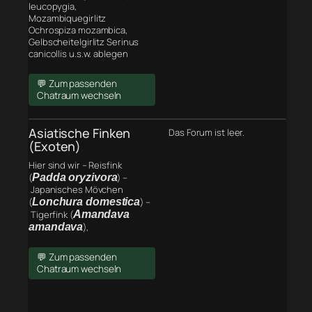
leucopygia,
Mozambiquegirlitz
Ochrospiza mozambica,
Gelbscheitelgirlitz Serinus
canicollis u.s.w. ablegen
💬 Zum passenden
Chatraum wechseln
Asiatische Finken
Das Forum ist leer.
(Exoten)
Hier sind wir – Reisfink
(
Padda oryzivora
) –
Japanisches Mövchen
(
Lonchura domestica
) –
Tigerfink (
Amandava
amandava
),
💬 Zum passenden
Chatraum wechseln