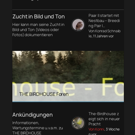
Zucht in Bild und Ton
Paar II startet mit
Nestbau – Breedi
Hier kann man seine Zucht in
ng Pair I…
Bild und Ton (Videos oder
Von Konrad Schnaib
Fotos) dokumentieren
le
, 11 Jahren vor
THE BIRDHOUSE Foren
Ankündigungen
The-Birdhouse z
eigt sich in neuer
Informationen,
Pracht
Wartungstermine u.v.a.m. zu
Von Konni
, 3 Woche
THE BIRDHOUSE
n vor