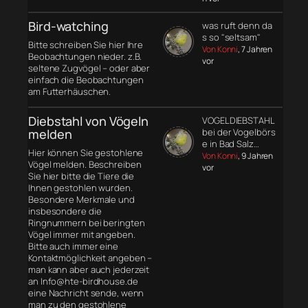
Bird-watching
was ruft denn da
s so "seltsam"
Bitte schreiben Sie hier Ihre
Von Konni
, 7 Jahren
Beobachtungen nieder. z.B.
vor
seltene Zugvögel – oder aber
einfach die Beobachtungen
am Futterhäuschen.
Diebstahl von Vögeln
VOGELDIEBSTAHL
melden
bei der Vogelbörs
e in Bad Salz…
Hier können Sie gestohlene
Von Konni
, 9 Jahren
Vögel melden. Beschreiben
vor
Sie hier bitte die Tiere die
Ihnen gestohlen wurden.
Besondere Merkmale und
insbesondere die
Ringnummern bei beringten
Vögel immer mit angeben.
Bitte auch immer eine
Kontaktmöglichkeit angeben –
man kann aber auch jederzeit
an Info@hte-birdhouse.de
eine Nachricht sende, wenn
man zu den gestohlene