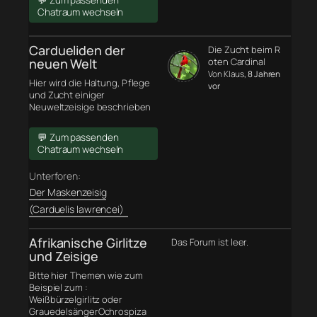
💬 Zum passenden
Chatraum wechseln
Cardueliden der
Die Zucht beim R
neuen Welt
oten Cardinal
Von Klaus
, 8 Jahren
Hier wird die Haltung, Pflege
vor
und Zucht einiger
Neuweltzeisige beschrieben
💬 Zum passenden
Chatraum wechseln
Unterforen:
Der Maskenzeisig
(Carduelis lawrencei)
Afrikanische Girlitze
Das Forum ist leer.
und Zeisige
Bitte hier Themen wie zum
Beispiel zum :
Weißbürzelgirlitz oder
GrauedelsängerOchrospiza