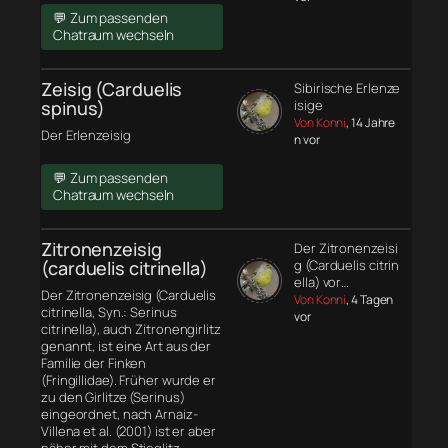
💬 Zum passenden
Chatraum wechseln
Zeisig (Carduelis
Sibirische Erlenze
spinus)
isige
Von Konni
, 14 Jahre
Der Erlenzeisig
n vor
💬 Zum passenden
Chatraum wechseln
Zitronenzeisig
Der Zitronenzeisi
(carduelis citrinella)
g (Carduelis citrin
ella) vor…
Der Zitronenzeisig (Carduelis
Von Konni
, 4 Tagen
citrinella, Syn.: Serinus
vor
citrinella), auch Zitronengirlitz
genannt, ist eine Art aus der
Familie der Finken
(Fringillidae). Früher wurde er
zu den Girlitze (Serinus)
eingeordnet, nach Arnaiz-
Villena et al. (2001) ist er aber