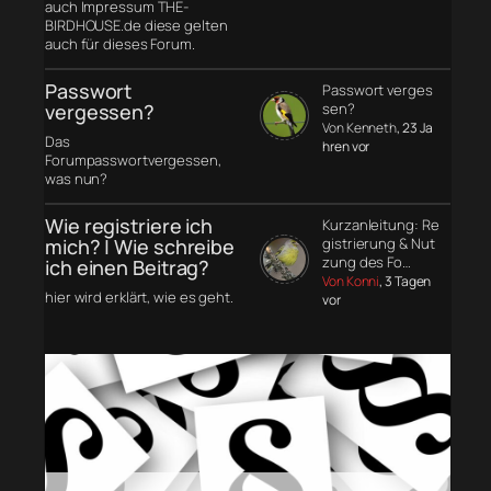
auch Impressum THE-
BIRDHOUSE.de diese gelten
auch für dieses Forum.
Passwort
Passwort verges
vergessen?
sen?
Von Kenneth
, 23 Ja
Das
hren vor
Forumpasswortvergessen,
was nun?
Wie registriere ich
Kurzanleitung: Re
mich? | Wie schreibe
gistrierung & Nut
zung des Fo…
ich einen Beitrag?
Von Konni
, 3 Tagen
hier wird erklärt, wie es geht.
vor