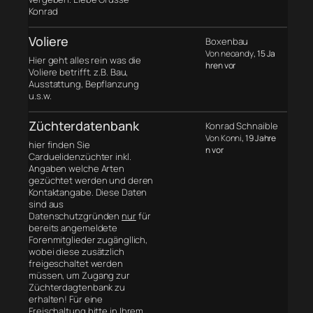
Konrad
Voliere
Boxenbau
Von neoandy
, 15 Ja
Hier geht alles rein was die
hren vor
Voliere betrifft. z.B. Bau,
Ausstattung, Bepflanzung
u.s.w.
Züchterdatenbank
Konrad Schnaible
Von Konni
, 19 Jahre
hier finden Sie
n vor
Carduelidenzüchter inkl.
Angaben welche Arten
gezüchtet werden und deren
Kontaktangabe. Diese Daten
sind aus
Datenschutzgründen
nur
für
bereits angemeldete
Forenmitglieder zugängllich,
wobei diese zusätzlich
freigeschaltet werden
müssen, um Zugang zur
Züchterdagtenbank zu
erhalten! Für eine
Freischaltung bitte in Ihrem