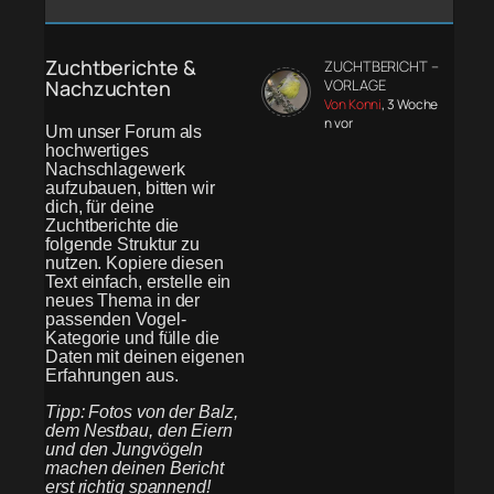
Zuchtberichte &
ZUCHTBERICHT –
Nachzuchten
VORLAGE
Von Konni
, 3 Woche
n vor
Um unser Forum als
hochwertiges
Nachschlagewerk
aufzubauen, bitten wir
dich, für deine
Zuchtberichte die
folgende Struktur zu
nutzen. Kopiere diesen
Text einfach, erstelle ein
neues Thema in der
passenden Vogel-
Kategorie und fülle die
Daten mit deinen eigenen
Erfahrungen aus.
Tipp: Fotos von der Balz,
dem Nestbau, den Eiern
und den Jungvögeln
machen deinen Bericht
erst richtig spannend!