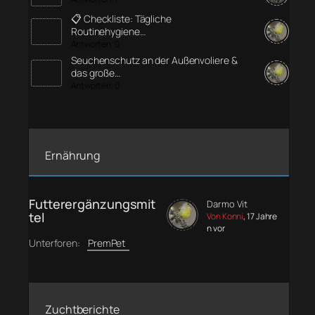
📋 Checkliste: Tägliche
Routinehygiene…
Antworten: 0
Seuchenschutz an der Außenvoliere &
das große…
Antworten: 0
Ernährung
Futterergänzungsmit
Darmo Vit
tel
Von Konni
, 17 Jahre
n vor
Unterforen:
PremPet
Zuchtberichte