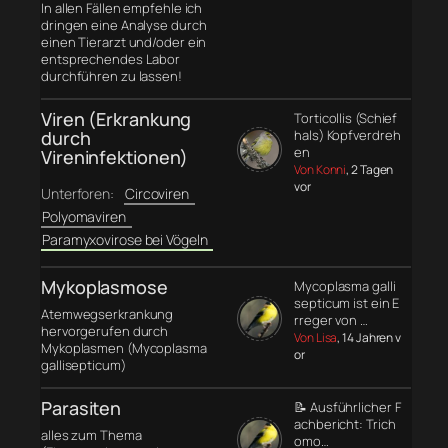
In allen Fällen empfehle ich
dringen eine Analyse durch
einen Tierarzt und/oder ein
entsprechendes Labor
durchführen zu lassen!
Viren (Erkrankung
Torticollis (Schief
durch
hals) Kopfverdreh
en
Vireninfektionen)
Von Konni
, 2 Tagen
vor
Unterforen:
Circoviren
Polyomaviren
Paramyxovirose bei Vögeln
Mykoplasmose
Mycoplasma galli
septicum ist ein E
Atemwegserkrankung
rreger von …
hervorgerufen durch
Von Lisa
, 14 Jahren v
Mykoplasmen (Mycoplasma
or
gallisepticum)
Parasiten
📝 Ausführlicher F
achbericht: Trich
alles zum Thema
omo…