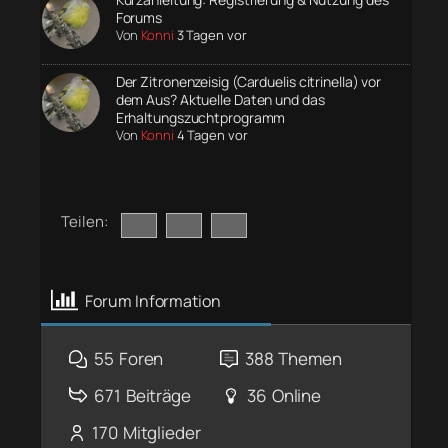
Forums
Von
Konni
3 Tagen vor
Der Zitronenzeisig (Carduelis citrinella) vor
dem Aus? Aktuelle Daten und das
Erhaltungszuchtprogramm
Von
Konni
4 Tagen vor
Teilen:
Forum Information
55
Foren
388
Themen
671
Beiträge
36
Online
170
Mitglieder