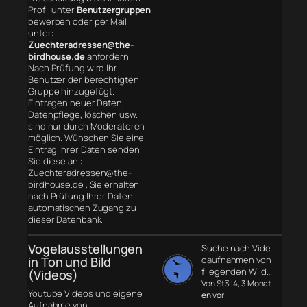
Profil unter
Benutzergruppen
bewerben oder per Mail
unter:
Zuechteradressen@the-
birdhouse.de
anfordern.
Nach Prüfung wird Ihr
Benutzer der berechtigten
Gruppe hinzugefügt.
Eintragen neuer Daten,
Datenpflege, löschen usw.
sind nur durch Moderatoren
möglich. Wünschen Sie eine
Eintrag Ihrer Daten senden
Sie diese an :
Zuechteradressen@the-
birdhouse.de , Sie erhalten
nach Prüfung Ihrer Daten
automatischen Zugang zu
dieser Datenbank.
Vogelausstellungen
Suche nach Vide
in Ton und Bild
oaufnahmen von
fliegenden Wild…
(Videos)
Von St3ll4
, 3 Monat
Youtube Videos und eigene
en vor
Aufnahme von