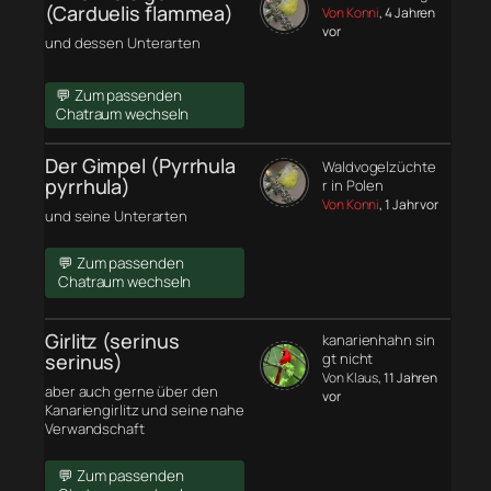
(Carduelis flammea)
Von Konni
, 4 Jahren
vor
und dessen Unterarten
💬 Zum passenden
Chatraum wechseln
Der Gimpel (Pyrrhula
Waldvogelzüchte
pyrrhula)
r in Polen
Von Konni
, 1 Jahr vor
und seine Unterarten
💬 Zum passenden
Chatraum wechseln
Girlitz (serinus
kanarienhahn sin
serinus)
gt nicht
Von Klaus
, 11 Jahren
aber auch gerne über den
vor
Kanariengirlitz und seine nahe
Verwandschaft
💬 Zum passenden