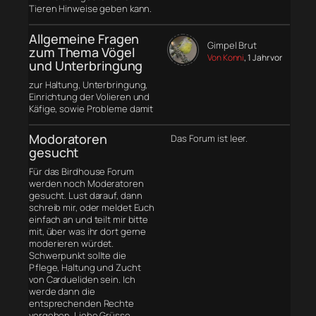
Tieren Hinweise geben kann.
Allgemeine Fragen
Gimpel Brut
zum Thema Vögel
Von Konni
, 1 Jahr vor
und Unterbringung
zur Haltung, Unterbringung,
Einrichtung der Volieren und
Käfige, sowie Probleme damit
Modoratoren
Das Forum ist leer.
gesucht
Für das Birdhouse Forum
werden noch Moderatoren
gesucht. Lust darauf, dann
schreib mir, oder meldet Euch
einfach an und teilt mir bitte
mit, über was ihr dort gerne
moderieren würdet.
Schwerpunkt sollte die
Pflege, Haltung und Zucht
von Cardueliden sein. Ich
werde dann die
entsprechenden Rechte
vergeben. Liebe Grüsse