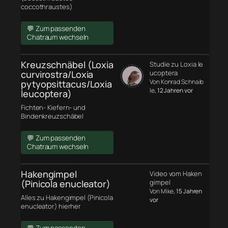
coccothraustes)
💬 Zum passenden
Chatraum wechseln
Kreuzschnäbel (Loxia
Studie zu Loxia le
curvirostra/Loxia
ucoptera
Von Konrad Schnaib
pytyopsittacus/Loxia
le
, 12 Jahren vor
leucoptera)
Fichten- Kiefern- und
Bindenkreuzschäbel
💬 Zum passenden
Chatraum wechseln
Hakengimpel
Video vom Haken
(Pinicola enucleator)
gimpel
Von Mike
, 15 Jahren
Alles zu Hakengimpel (Pinicola
vor
enucleator) hierher