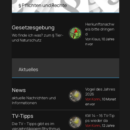
§ Pflichten und Rechte
Herkunftsnachw
Gesetzesgebung
eis bitte dringen
d
Wo finde ich was? zum § Tier-
Von Klaus
, 10 Jahre
und Naturschutz
n vor
Aktuelles
News
Vogel des Jahres
2026
aktuelle Nachrichten und
Von Konni
, 10 Monat
Informationen
en vor
TV-Tipps
KW 14 – 16 TV-Tip
ps wieder da
Die TV – Tipps gibt es im
Von Konni
, 12 Jahre
vierzehntägigem Rhythmus.