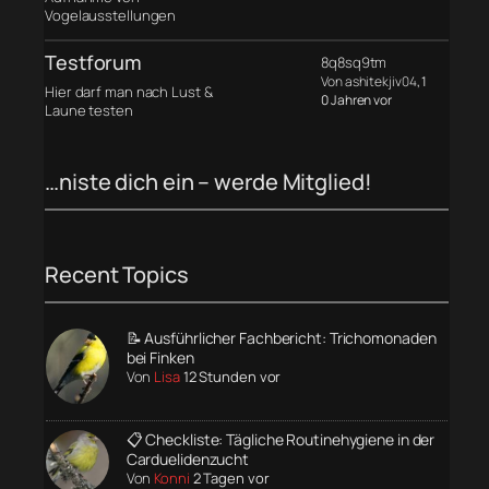
Vogelausstellungen
Testforum
8q8sq9tm
Von ashitekjiv04
, 1
Hier darf man nach Lust &
0 Jahren vor
Laune testen
…niste dich ein – werde Mitglied!
Recent Topics
📝 Ausführlicher Fachbericht: Trichomonaden
bei Finken
Von
Lisa
12 Stunden vor
📋 Checkliste: Tägliche Routinehygiene in der
Carduelidenzucht
Von
Konni
2 Tagen vor