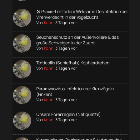
🛠️ Praxis-Leitfaden: Wirksame Desinfektion bei
Virenverdacht in der Vogelzucht
Von
Konni
3 Tagen vor
Seuchenschutz an der Außenvoliere & das
große Schweigen in der Zucht
Von
Konni
3 Tagen vor
Torticollis (Schiefhals) Kopfverdrehen
Von
Konni
3 Tagen vor
Paramyxovirus-Infektion bei Kleinvögeln
(Finken)
Von
Konni
3 Tagen vor
Unsere Forenregeln (Netiquette)
Von
Konni
3 Tagen vor
Kurzanleitung: Registrierung & Nutzung des