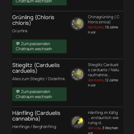
Chatraum wechseln
Grünling (Chloris
Chinagrünling ( C
chloris)
hloris sinica)
Von Konni
, 19 Jahre
Grünfink
n vor
💬 Zum passenden
Chatraum wechseln
Stieglitz (Carduelis
Stieglitz Cardueli
carduelis)
s carduelis / Natu
raufnahme…
Alles zum Stieglitz / Distelfink
Von Konni
, 12 Jahre
n vor
💬 Zum passenden
Chatraum wechseln
Hänfling (Carduelis
Hänfling im Käfig
cannabina)
… erstaunlich wie
ruhig d…
Hänflinge / Berghänfling
Von Lisa
, 3 Wochen
vor