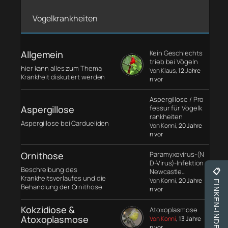
Vogelkrankheiten
Allgemein
Kein Geschlechts
trieb bei Vögeln
hier kann alles zum Thema
Von Klaus
, 12 Jahre
Krankheit diskutiert werden
n vor
Aspergillose / Pro
Aspergillose
fessur für Vogelk
rankheiten
Aspergillose bei Cardueliden
Von Konni
, 20 Jahre
n vor
Ornithose
Paramyxovirus-(N
D-Virus)-Infektion
Beschreibung des
Newcastle…
📋
Krankheitsverlaufes und die
Von Konni
, 20 Jahre
FINKEN-INDEX
Behandlung der Ornithose
n vor
Kokzidiose &
Atoxoplasmose
Atoxoplasmose
Von Konni
, 13 Jahre
n vor