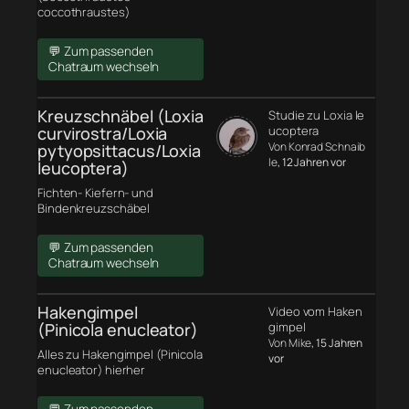
coccothraustes)
💬 Zum passenden
Chatraum wechseln
Kreuzschnäbel (Loxia
Studie zu Loxia le
curvirostra/Loxia
ucoptera
Von Konrad Schnaib
pytyopsittacus/Loxia
le
, 12 Jahren vor
leucoptera)
Fichten- Kiefern- und
Bindenkreuzschäbel
💬 Zum passenden
Chatraum wechseln
Hakengimpel
Video vom Haken
(Pinicola enucleator)
gimpel
Von Mike
, 15 Jahren
Alles zu Hakengimpel (Pinicola
vor
enucleator) hierher