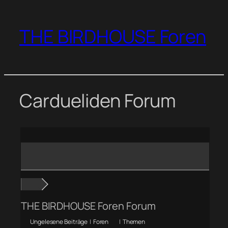
Zum
Inhalt
THE BIRDHOUSE Foren
springen
Cardueliden Forum
THE BIRDHOUSE Foren Forum
Ungelesene Beiträge
|
Foren
|
Themen