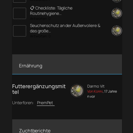
📋 Checkliste: Tägliche
Routinehygiene…
Antworten: 0
Seuchenschutz an der Außenvoliere &
das große…
Antworten: 0
Ernährung
Futterergänzungsmit
Darmo Vit
tel
Von Konni
, 17 Jahre
n vor
Unterforen:
PremPet
Zuchtberichte