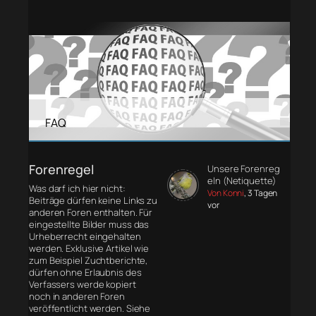
FAQ
Forenregel
Unsere Forenreg
eln (Netiquette)
Was darf ich hier nicht:
Von Konni
, 3 Tagen
Beiträge dürfen keine Links zu
vor
anderen Foren enthalten. Für
eingestellte Bilder muss das
Urheberrecht eingehalten
werden. Exklusive Artikel wie
zum Beispiel Zuchtberichte,
dürfen ohne Erlaubnis des
Verfassers werde kopiert
noch in anderen Foren
veröffentlicht werden. Siehe