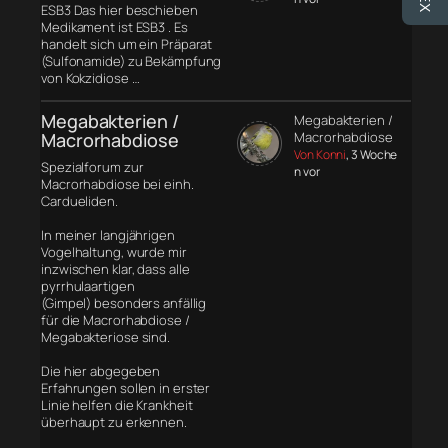
ESB3 Das hier beschieben
Medikament ist ESB3 . Es
handelt sich um ein Präparat
(Sulfonamide) zu Bekämpfung
von Kokzidiose …
Megabakterien /
Megabakterien /
Macrorhabdiose
Macrorhabdiose
Von Konni
, 3 Woche
Spezialforum zur
n vor
Macrorhabdiose bei einh.
Cardueliden.
In meiner langjährigen
Vogelhaltung, wurde mir
inzwischen klar, dass alle
pyrrhulaartigen
(Gimpel) besonders anfällig
für die Macrorhabdiose /
Megabakteriose sind.
Die hier abgegeben
Erfahrungen sollen in erster
Linie helfen die Krankheit
überhaupt zu erkennen.