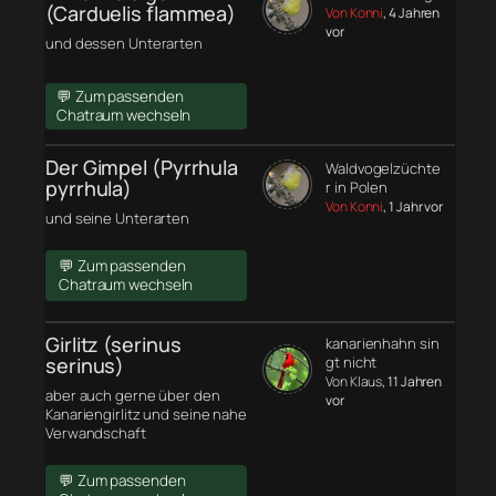
(Carduelis flammea)
Von Konni
, 4 Jahren
vor
und dessen Unterarten
💬 Zum passenden
Chatraum wechseln
Der Gimpel (Pyrrhula
Waldvogelzüchte
pyrrhula)
r in Polen
Von Konni
, 1 Jahr vor
und seine Unterarten
💬 Zum passenden
Chatraum wechseln
Girlitz (serinus
kanarienhahn sin
serinus)
gt nicht
Von Klaus
, 11 Jahren
aber auch gerne über den
vor
Kanariengirlitz und seine nahe
Verwandschaft
💬 Zum passenden