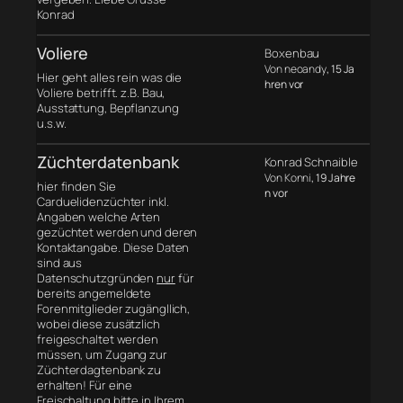
Konrad
Voliere
Boxenbau
Von neoandy
, 15 Ja
Hier geht alles rein was die
hren vor
Voliere betrifft. z.B. Bau,
Ausstattung, Bepflanzung
u.s.w.
Züchterdatenbank
Konrad Schnaible
Von Konni
, 19 Jahre
hier finden Sie
n vor
Carduelidenzüchter inkl.
Angaben welche Arten
gezüchtet werden und deren
Kontaktangabe. Diese Daten
sind aus
Datenschutzgründen
nur
für
bereits angemeldete
Forenmitglieder zugängllich,
wobei diese zusätzlich
freigeschaltet werden
müssen, um Zugang zur
Züchterdagtenbank zu
erhalten! Für eine
Freischaltung bitte in Ihrem