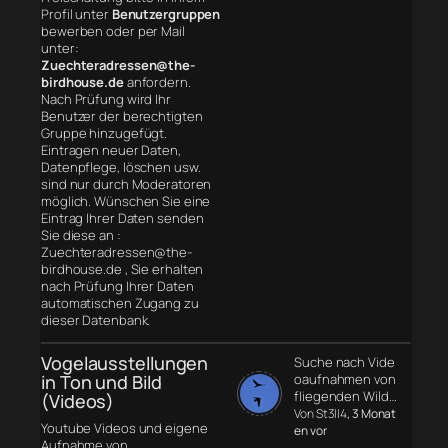
Profil unter
Benutzergruppen
bewerben oder per Mail
unter:
Zuechteradressen@the-
birdhouse.de
anfordern.
Nach Prüfung wird Ihr
Benutzer der berechtigten
Gruppe hinzugefügt.
Eintragen neuer Daten,
Datenpflege, löschen usw.
sind nur durch Moderatoren
möglich. Wünschen Sie eine
Eintrag Ihrer Daten senden
Sie diese an :
Zuechteradressen@the-
birdhouse.de , Sie erhalten
nach Prüfung Ihrer Daten
automatischen Zugang zu
dieser Datenbank.
Vogelausstellungen
Suche nach Vide
in Ton und Bild
oaufnahmen von
fliegenden Wild…
(Videos)
Von St3ll4
, 3 Monat
Youtube Videos und eigene
en vor
Aufnahme von