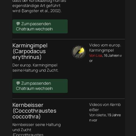
dass der Korsikazeisig nun als
eigenständige Art geführt
wird (Sangster et al., 2002).
💬 Zum passenden
Chatraum wechseln
Karmingimpel
Video vom europ.
(Carpodacus
Karmingimpel
Von Lisa
, 16 Jahren v
erythrinus)
or
Der europ. Karmingimpel
seine Haltung und Zucht.
💬 Zum passenden
Chatraum wechseln
Kernbeisser
Videos von Kernb
(Coccothraustes
eißer
Von iskete
, 19 Jahre
coccothra)
n vor
Kernbeisser seine Haltung
und Zucht
(Coccothraustes