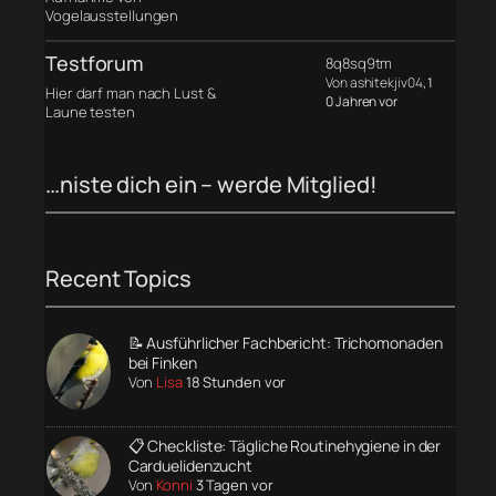
Vogelausstellungen
Testforum
8q8sq9tm
Von ashitekjiv04
, 1
Hier darf man nach Lust &
0 Jahren vor
Laune testen
…niste dich ein – werde Mitglied!
Recent Topics
📝 Ausführlicher Fachbericht: Trichomonaden
bei Finken
Von
Lisa
18 Stunden vor
📋 Checkliste: Tägliche Routinehygiene in der
Carduelidenzucht
Von
Konni
3 Tagen vor