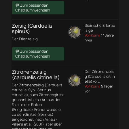
💬 Zum passenden
Chatraum wechseln
Zeisig (Carduelis
Sibirische Erlenze
spinus)
isige
Von Konni
, 14 Jahre
Der Erlenzeisig
n vor
💬 Zum passenden
Chatraum wechseln
Zitronenzeisig
Der Zitronenzeisi
(carduelis citrinella)
g (Carduelis citrin
ella) vor…
Der Zitronenzeisig (Carduelis
Von Konni
, 5 Tagen
citrinella, Syn.: Serinus
vor
citrinella), auch Zitronengirlitz
genannt, ist eine Art aus der
Familie der Finken
(Fringillidae). Früher wurde er
zu den Girlitze (Serinus)
eingeordnet, nach Arnaiz-
Villena et al. (2001) ist er aber