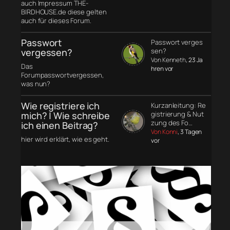
auch Impressum THE-
BIRDHOUSE.de diese gelten
auch für dieses Forum.
Passwort
Passwort verges
vergessen?
sen?
Von Kenneth
, 23 Ja
Das
hren vor
Forumpasswortvergessen,
was nun?
Wie registriere ich
Kurzanleitung: Re
mich? | Wie schreibe
gistrierung & Nut
zung des Fo…
ich einen Beitrag?
Von Konni
, 3 Tagen
hier wird erklärt, wie es geht.
vor