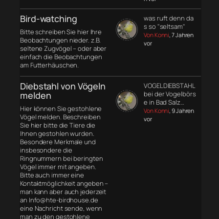
Bird-watching
was ruft denn da
s so "seltsam"
Bitte schreiben Sie hier Ihre
Von Konni
, 7 Jahren
Beobachtungen nieder. z.B.
vor
seltene Zugvögel – oder aber
einfach die Beobachtungen
am Futterhäuschen.
Diebstahl von Vögeln
VOGELDIEBSTAHL
melden
bei der Vogelbörs
e in Bad Salz…
Hier können Sie gestohlene
Von Konni
, 9 Jahren
Vögel melden. Beschreiben
vor
Sie hier bitte die Tiere die
Ihnen gestohlen wurden.
Besondere Merkmale und
insbesondere die
Ringnummern bei beringten
Vögel immer mit angeben.
Bitte auch immer eine
Kontaktmöglichkeit angeben –
man kann aber auch jederzeit
an Info@hte-birdhouse.de
eine Nachricht sende, wenn
man zu den gestohlene