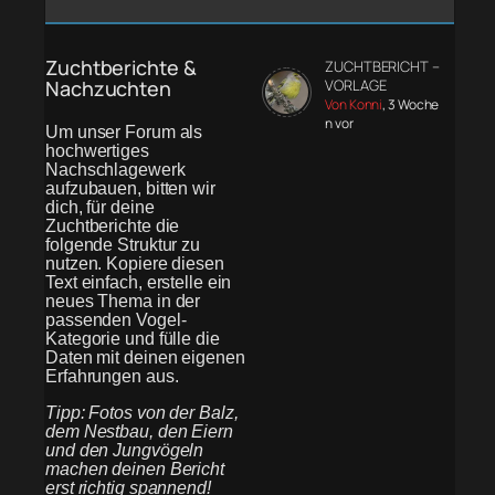
Zuchtberichte &
ZUCHTBERICHT –
Nachzuchten
VORLAGE
Von Konni
, 3 Woche
n vor
Um unser Forum als
hochwertiges
Nachschlagewerk
aufzubauen, bitten wir
dich, für deine
Zuchtberichte die
folgende Struktur zu
nutzen. Kopiere diesen
Text einfach, erstelle ein
neues Thema in der
passenden Vogel-
Kategorie und fülle die
Daten mit deinen eigenen
Erfahrungen aus.
Tipp: Fotos von der Balz,
dem Nestbau, den Eiern
und den Jungvögeln
machen deinen Bericht
erst richtig spannend!