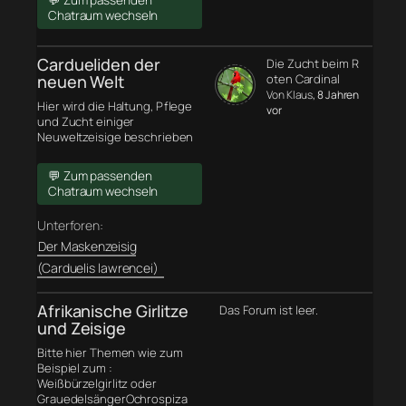
💬 Zum passenden
Chatraum wechseln
Cardueliden der
Die Zucht beim R
neuen Welt
oten Cardinal
Von Klaus
, 8 Jahren
Hier wird die Haltung, Pflege
vor
und Zucht einiger
Neuweltzeisige beschrieben
💬 Zum passenden
Chatraum wechseln
Unterforen:
Der Maskenzeisig
(Carduelis lawrencei)
Afrikanische Girlitze
Das Forum ist leer.
und Zeisige
Bitte hier Themen wie zum
Beispiel zum :
Weißbürzelgirlitz oder
GrauedelsängerOchrospiza