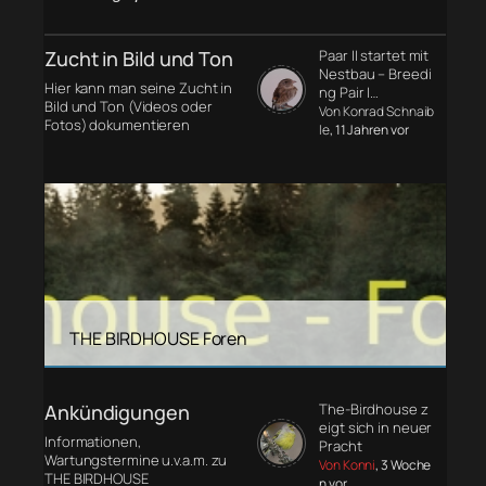
Zucht in Bild und Ton
Paar II startet mit
Nestbau – Breedi
Hier kann man seine Zucht in
ng Pair I…
Bild und Ton (Videos oder
Von Konrad Schnaib
Fotos) dokumentieren
le
, 11 Jahren vor
THE BIRDHOUSE Foren
Ankündigungen
The-Birdhouse z
eigt sich in neuer
Informationen,
Pracht
Wartungstermine u.v.a.m. zu
Von Konni
, 3 Woche
THE BIRDHOUSE
n vor