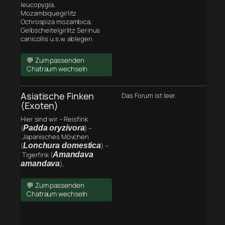
leucopygia,
Mozambiquegirlitz
Ochrospiza mozambica,
Gelbscheitelgirlitz Serinus
canicollis u.s.w. ablegen
💬 Zum passenden
Chatraum wechseln
Asiatische Finken
Das Forum ist leer.
(Exoten)
Hier sind wir – Reisfink
(
Padda oryzivora
) –
Japanisches Mövchen
(
Lonchura domestica
) –
Tigerfink (
Amandava
amandava
),
💬 Zum passenden
Chatraum wechseln