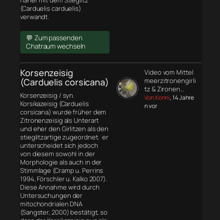
näher mit dem Stieglitz
(Carduelis carduelis)
verwandt.
💬 Zum passenden
Chatraum wechseln
Korsenzeisig
Video vom Mittel
(Carduelis corsicana)
meerzitronengirli
tz & Zironen…
Korsenzeisig / syn.
Von Konni
, 14 Jahre
Korsikazeisig (Carduelis
n vor
corsicana) wurde früher dem
Zitronenzeisig als Unterart
und eher den Girlitzen als den
stieglitzartige zugeordnet. er
unterscheidet sich jedoch
von diesem sowohl in der
Morphologie
als auch in der
Stimmlage (Cramp u. Perrins
1994, Förschler u. Kalko 2007).
Diese Annahme wird durch
Untersuchungen der
mitochondrialen DNA
(Sangster, 2000) bestätigt, so