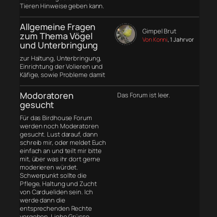
Tieren Hinweise geben kann.
Allgemeine Fragen
Gimpel Brut
zum Thema Vögel
Von Konni
, 1 Jahr vor
und Unterbringung
zur Haltung, Unterbringung,
Einrichtung der Volieren und
Käfige, sowie Probleme damit
Modoratoren
Das Forum ist leer.
gesucht
Für das Birdhouse Forum
werden noch Moderatoren
gesucht. Lust darauf, dann
schreib mir, oder meldet Euch
einfach an und teilt mir bitte
mit, über was ihr dort gerne
moderieren würdet.
Schwerpunkt sollte die
Pflege, Haltung und Zucht
von Cardueliden sein. Ich
werde dann die
entsprechenden Rechte
vergeben. Liebe Grüsse