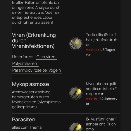
In allen Fällen empfehle ich
dringen eine Analyse durch
einen Tierarzt und/oder ein
entsprechendes Labor
durchführen zu lassen!
Viren (Erkrankung
Torticollis (Schief
durch
hals) Kopfverdreh
en
Vireninfektionen)
Von Konni
, 3 Tagen
vor
Unterforen:
Circoviren
Polyomaviren
Paramyxovirose bei Vögeln
Mykoplasmose
Mycoplasma galli
septicum ist ein E
Atemwegserkrankung
rreger von …
hervorgerufen durch
Von Lisa
, 14 Jahren v
Mykoplasmen (Mycoplasma
or
gallisepticum)
Parasiten
📝 Ausführlicher F
achbericht: Trich
alles zum Thema
omo…