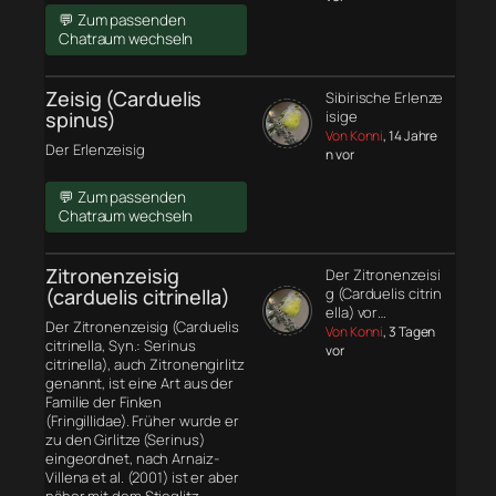
💬 Zum passenden
Chatraum wechseln
Zeisig (Carduelis
Sibirische Erlenze
spinus)
isige
Von Konni
, 14 Jahre
Der Erlenzeisig
n vor
💬 Zum passenden
Chatraum wechseln
Zitronenzeisig
Der Zitronenzeisi
(carduelis citrinella)
g (Carduelis citrin
ella) vor…
Der Zitronenzeisig (Carduelis
Von Konni
, 3 Tagen
citrinella, Syn.: Serinus
vor
citrinella), auch Zitronengirlitz
genannt, ist eine Art aus der
Familie der Finken
(Fringillidae). Früher wurde er
zu den Girlitze (Serinus)
eingeordnet, nach Arnaiz-
Villena et al. (2001) ist er aber