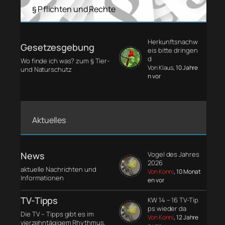
§ Pflichten und Rechte
Herkunftsnachw
Gesetzesgebung
eis bitte dringen
d
Wo finde ich was? zum § Tier-
Von Klaus
, 10 Jahre
und Naturschutz
n vor
Aktuelles
News
Vogel des Jahres
2026
aktuelle Nachrichten und
Von Konni
, 10 Monat
Informationen
en vor
TV-Tipps
KW 14 – 16 TV-Tip
ps wieder da
Die TV – Tipps gibt es im
Von Konni
, 12 Jahre
vierzehntägigem Rhythmus.