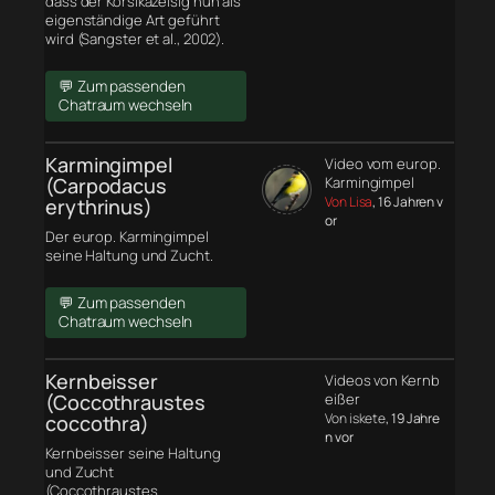
dass der Korsikazeisig nun als
eigenständige Art geführt
wird (Sangster et al., 2002).
💬 Zum passenden
Chatraum wechseln
Karmingimpel
Video vom europ.
(Carpodacus
Karmingimpel
Von Lisa
, 16 Jahren v
erythrinus)
or
Der europ. Karmingimpel
seine Haltung und Zucht.
💬 Zum passenden
Chatraum wechseln
Kernbeisser
Videos von Kernb
(Coccothraustes
eißer
Von iskete
, 19 Jahre
coccothra)
n vor
Kernbeisser seine Haltung
und Zucht
(Coccothraustes