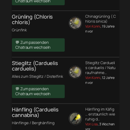
Chatraum wechseln
Grünling (Chloris
Chinagrünling ( C
chloris)
hloris sinica)
Von Konni
, 19 Jahre
Grünfink
n vor
💬 Zum passenden
Chatraum wechseln
Stieglitz (Carduelis
Stieglitz Cardueli
carduelis)
s carduelis / Natu
raufnahme…
Alles zum Stieglitz / Distelfink
Von Konni
, 12 Jahre
n vor
💬 Zum passenden
Chatraum wechseln
Hänfling (Carduelis
Hänfling im Käfig
cannabina)
… erstaunlich wie
ruhig d…
Hänflinge / Berghänfling
Von Lisa
, 3 Wochen
vor