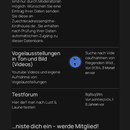
sind nur durch Moderatoren
möglich. Wünschen Sie eine
Eintrag Ihrer Daten senden
Sie diese an :
Zuechteradressen@the-
birdhouse.de , Sie erhalten
nach Prüfung Ihrer Daten
automatischen Zugang zu
dieser Datenbank.
Vogelausstellungen
Suche nach Vide
in Ton und Bild
oaufnahmen von
fliegenden Wild…
(Videos)
Von St3ll4
, 3 Monat
Youtube Videos und eigene
en vor
Aufnahme von
Vogelausstellungen
Testforum
8q8sq9tm
Von ashitekjiv04
, 1
Hier darf man nach Lust &
0 Jahren vor
Laune testen
…niste dich ein – werde Mitglied!