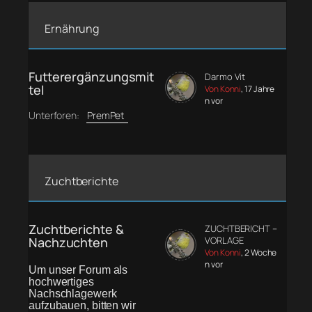
Ernährung
Futterergänzungsmit
Darmo Vit
tel
Von Konni
, 17 Jahre
n vor
Unterforen:
PremPet
Zuchtberichte
Zuchtberichte &
ZUCHTBERICHT –
Nachzuchten
VORLAGE
Von Konni
, 2 Woche
n vor
Um unser Forum als
hochwertiges
Nachschlagewerk
aufzubauen, bitten wir