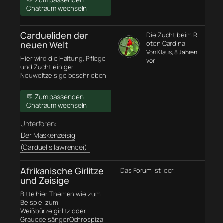
💬 Zum passenden
Chatraum wechseln
Cardueliden der
Die Zucht beim R
neuen Welt
oten Cardinal
Von Klaus
, 8 Jahren
Hier wird die Haltung, Pflege
vor
und Zucht einiger
Neuweltzeisige beschrieben
💬 Zum passenden
Chatraum wechseln
Unterforen:
Der Maskenzeisig
(Carduelis lawrencei)
Afrikanische Girlitze
Das Forum ist leer.
und Zeisige
Bitte hier Themen wie zum
Beispiel zum :
Weißbürzelgirlitz oder
GrauedelsängerOchrospiza