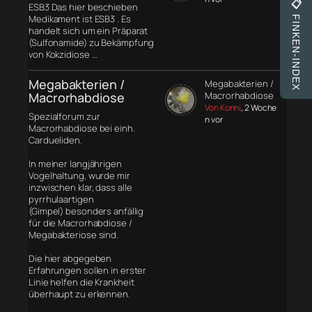
📋
ESB3 Das hier beschieben
Medikament ist ESB3 . Es
FINKEN-INDEX
handelt sich um ein Präparat
(Sulfonamide) zu Bekämpfung
von Kokzidiose …
Megabakterien /
Megabakterien /
Macrorhabdiose
Macrorhabdiose
Von Konni
, 2 Woche
Spezialforum zur
n vor
Macrorhabdiose bei einh.
Cardueliden.
In meiner langjährigen
Vogelhaltung, wurde mir
inzwischen klar, dass alle
pyrrhulaartigen
(Gimpel) besonders anfällig
für die Macrorhabdiose /
Megabakteriose sind.
Die hier abgegeben
Erfahrungen sollen in erster
Linie helfen die Krankheit
überhaupt zu erkennen.