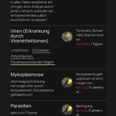
In allen Fällen empfehle ich
dringen eine Analyse durch
einen Tierarzt und/oder ein
entsprechendes Labor
durchführen zu lassen!
Viren (Erkrankung
Torticollis (Schief
durch
hals) Kopfverdreh
en
Vireninfektionen)
Von Konni
, 1 Tag vor
Unterforen:
Circoviren
Polyomaviren
Paramyxovirose bei Vögeln
Mykoplasmose
Mycoplasma galli
septicum ist ein E
Atemwegserkrankung
rreger von …
hervorgerufen durch
Von Lisa
, 14 Jahren v
Mykoplasmen (Mycoplasma
or
gallisepticum)
Parasiten
Beringung
Von Lisa
, 3 Jahren v
alles zum Thema
or