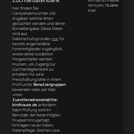
Konrad Schnaible
Von Konni
, 19 Jahre
hier finden Sie
n vor
Carduelidenzüchter inkl.
Angaben welche Arten
gezüchtet werden und deren
Kontaktangabe. Diese Daten
sind aus
Datenschutzgründen
nur
für
bereits angemeldete
Forenmitglieder zugängllich,
wobei diese zusätzlich
freigeschaltet werden
müssen, um Zugang zur
Züchterdagtenbank zu
erhalten! Für eine
Freischaltung bitte in Ihrem
Profil unter
Benutzergruppen
bewerben oder per Mail
unter:
Zuechteradressen@the-
birdhouse.de
anfordern.
Nach Prüfung wird Ihr
Benutzer der berechtigten
Gruppe hinzugefügt.
Eintragen neuer Daten,
Datenpflege, löschen usw.