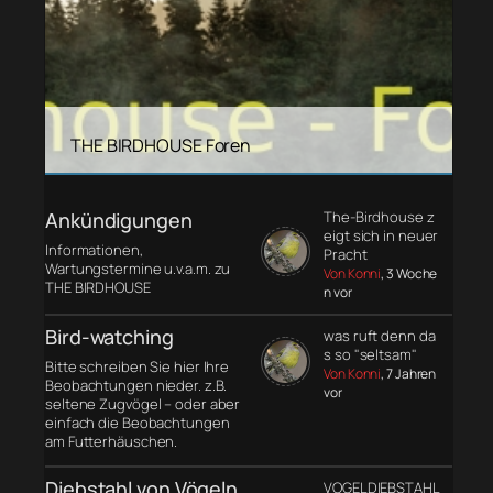
THE BIRDHOUSE Foren
Ankündigungen
The-Birdhouse z
eigt sich in neuer
Informationen,
Pracht
Wartungstermine u.v.a.m. zu
Von Konni
, 3 Woche
THE BIRDHOUSE
n vor
Bird-watching
was ruft denn da
s so "seltsam"
Bitte schreiben Sie hier Ihre
Von Konni
, 7 Jahren
Beobachtungen nieder. z.B.
vor
seltene Zugvögel – oder aber
einfach die Beobachtungen
am Futterhäuschen.
Diebstahl von Vögeln
VOGELDIEBSTAHL