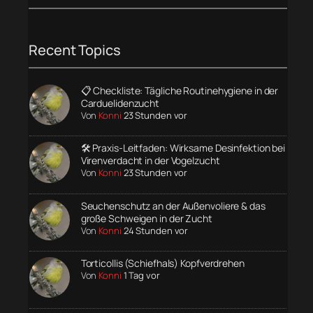
Recent Topics
📋 Checkliste: Tägliche Routinehygiene in der
Carduelidenzucht
Von
Konni
23 Stunden vor
🛠️ Praxis-Leitfaden: Wirksame Desinfektion bei
Virenverdacht in der Vogelzucht
Von
Konni
23 Stunden vor
Seuchenschutz an der Außenvoliere & das
große Schweigen in der Zucht
Von
Konni
24 Stunden vor
Torticollis (Schiefhals) Kopfverdrehen
Von
Konni
1 Tag vor