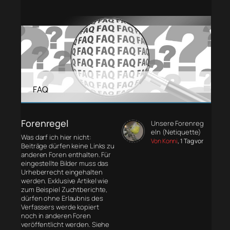
FAQ
Forenregel
Unsere Forenreg
eln (Netiquette)
Was darf ich hier nicht:
Von Konni
, 1 Tag vor
Beiträge dürfen keine Links zu
anderen Foren enthalten. Für
eingestellte Bilder muss das
Urheberrecht eingehalten
werden. Exklusive Artikel wie
zum Beispiel Zuchtberichte,
dürfen ohne Erlaubnis des
Verfassers werde kopiert
noch in anderen Foren
veröffentlicht werden. Siehe