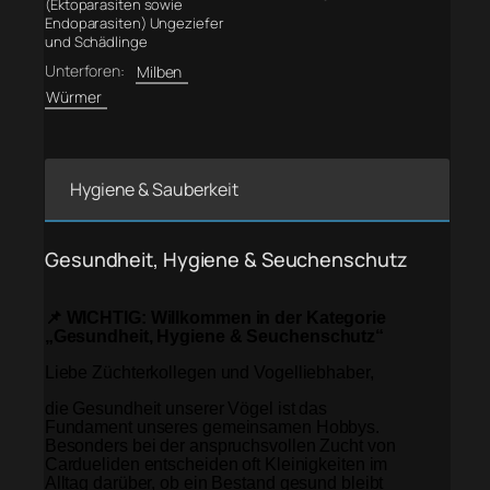
(Ektoparasiten sowie
Endoparasiten) Ungeziefer
und Schädlinge
Unterforen:
Milben
Würmer
Hygiene & Sauberkeit
Gesundheit, Hygiene & Seuchenschutz
📌 WICHTIG: Willkommen in der Kategorie
„Gesundheit, Hygiene & Seuchenschutz“
Liebe Züchterkollegen und Vogelliebhaber,
die Gesundheit unserer Vögel ist das
Fundament unseres gemeinsamen Hobbys.
Besonders bei der anspruchsvollen Zucht von
Cardueliden entscheiden oft Kleinigkeiten im
Alltag darüber, ob ein Bestand gesund bleibt