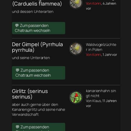
(Carduelis flammea)
Von Konni
, 4 Jahren
vor
und dessen Unterarten
💬 Zum passenden
Chatraum wechseln
Der Gimpel (Pyrrhula
Waldvogelzüchte
pyrrhula)
r in Polen
Von Konni
, 1 Jahr vor
und seine Unterarten
💬 Zum passenden
Chatraum wechseln
Girlitz (serinus
kanarienhahn sin
serinus)
gt nicht
Von Klaus
, 11 Jahren
aber auch gerne über den
vor
Kanariengirlitz und seine nahe
Verwandschaft
💬 Zum passenden