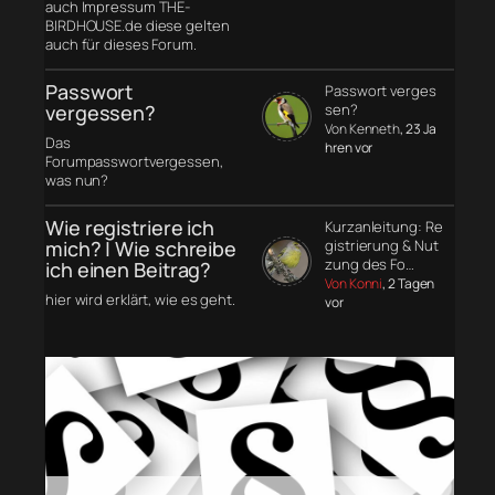
auch Impressum THE-
BIRDHOUSE.de diese gelten
auch für dieses Forum.
Passwort
Passwort verges
vergessen?
sen?
Von Kenneth
, 23 Ja
Das
hren vor
Forumpasswortvergessen,
was nun?
Wie registriere ich
Kurzanleitung: Re
mich? | Wie schreibe
gistrierung & Nut
zung des Fo…
ich einen Beitrag?
Von Konni
, 2 Tagen
hier wird erklärt, wie es geht.
vor