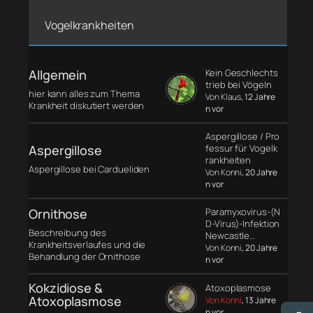
Vogelkrankheiten
Allgemein
Kein Geschlechts
trieb bei Vögeln
hier kann alles zum Thema
Von Klaus
, 12 Jahre
Krankheit diskutiert werden
n vor
Aspergillose / Pro
Aspergillose
fessur für Vogelk
rankheiten
Aspergillose bei Cardueliden
Von Konni
, 20 Jahre
n vor
Ornithose
Paramyxovirus-(N
D-Virus)-Infektion
Beschreibung des
Newcastle…
Krankheitsverlaufes und die
Von Konni
, 20 Jahre
Behandlung der Ornithose
n vor
Kokzidiose &
Atoxoplasmose
Atoxoplasmose
Von Konni
, 13 Jahre
n vor