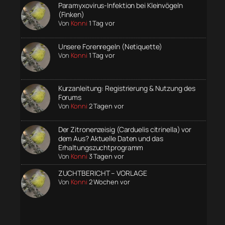
Paramyxovirus-Infektion bei Kleinvögeln
(Finken)
Von
Konni
1 Tag vor
Unsere Forenregeln (Netiquette)
Von
Konni
1 Tag vor
Kurzanleitung: Registrierung & Nutzung des
Forums
Von
Konni
2 Tagen vor
Der Zitronenzeisig (Carduelis citrinella) vor
dem Aus? Aktuelle Daten und das
Erhaltungszuchtprogramm
Von
Konni
3 Tagen vor
ZUCHTBERICHT – VORLAGE
Von
Konni
2 Wochen vor