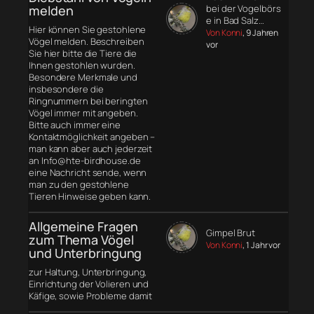
melden
bei der Vogelbörs
e in Bad Salz…
Hier können Sie gestohlene
Von Konni
, 9 Jahren
Vögel melden. Beschreiben
vor
Sie hier bitte die Tiere die
Ihnen gestohlen wurden.
Besondere Merkmale und
insbesondere die
Ringnummern bei beringten
Vögel immer mit angeben.
Bitte auch immer eine
Kontaktmöglichkeit angeben –
man kann aber auch jederzeit
an Info@hte-birdhouse.de
eine Nachricht sende, wenn
man zu den gestohlene
Tieren Hinweise geben kann.
Allgemeine Fragen
Gimpel Brut
zum Thema Vögel
Von Konni
, 1 Jahr vor
und Unterbringung
zur Haltung, Unterbringung,
Einrichtung der Volieren und
Käfige, sowie Probleme damit