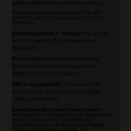
oder eine folgenschwere Infektion ausbricht.
Diese Kategorie soll ein sicherer Ort für den
fachlichen und ehrlichen Austausch sein. Hier
ist Platz für:
Erfahrungsberichte & Vorsorge:
Wie schützt
ihr eure Anlagen (z. B. Außenvolieren) vor
Wildvögeln?
Praxis-Leitfäden:
Alles rund um wirksame
Desinfektionsmittel (viruzid), Quarantäne-
Routinen und Schleusensysteme.
Hilfe im Krankheitsfall:
Diskussionen über
Symptome (wie Torticollis) und den richtigen
Umgang mit Tierärzten.
Ein wichtiges Wort zum Thema Vertrauen:
Wir wissen, dass Krankheiten in der Zucht leider
oft ein Tabuthema sind – aus Angst vor
Stigmatisierung oder Rufschädigung.
Hier im
Forum gibt es keine Vorurteile.
Ein