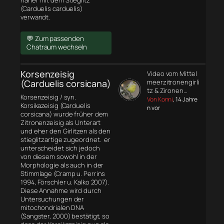
näher mit dem Stieglitz
(Carduelis carduelis)
verwandt.
💬 Zum passenden
Chatraum wechseln
Korsenzeisig
Video vom Mittel
(Carduelis corsicana)
meerzitronengirli
tz & Zironen…
Korsenzeisig / syn.
Von Konni
, 14 Jahre
Korsikazeisig (Carduelis
n vor
corsicana) wurde früher dem
Zitronenzeisig als Unterart
und eher den Girlitzen als den
stieglitzartige zugeordnet. er
unterscheidet sich jedoch
von diesem sowohl in der
Morphologie
als auch in der
Stimmlage (Cramp u. Perrins
1994, Förschler u. Kalko 2007).
Diese Annahme wird durch
Untersuchungen der
mitochondrialen DNA
(Sangster, 2000) bestätigt, so