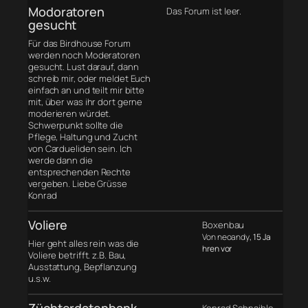
Modoratoren
Das Forum ist leer.
gesucht
Für das Birdhouse Forum
werden noch Moderatoren
gesucht. Lust darauf, dann
schreib mir, oder meldet Euch
einfach an und teilt mir bitte
mit, über was ihr dort gerne
moderieren würdet.
Schwerpunkt sollte die
Pflege, Haltung und Zucht
von Cardueliden sein. Ich
werde dann die
entsprechenden Rechte
vergeben. Liebe Grüsse
Konrad
Voliere
Boxenbau
Von neoandy
, 15 Ja
Hier geht alles rein was die
hren vor
Voliere betrifft. z.B. Bau,
Ausstattung, Bepflanzung
u.s.w.
Züchterdatenbank