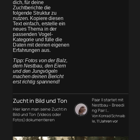
dich, für deine
Zuchtberichte die
folgende Struktur zu
nutzen. Kopiere diesen
Text einfach, erstelle ein
neues Thema in der
passenden Vogel-
Kategorie und fülle die
Daten mit deinen eigenen
Erfahrungen aus.
Tipp: Fotos von der Balz,
dem Nestbau, den Eiern
und den Jungvögeln
machen deinen Bericht
erst richtig spannend!
Zucht in Bild und Ton
Paar II startet mit
Nestbau – Breedi
Hier kann man seine Zucht in
ng Pair I…
Bild und Ton (Videos oder
Von Konrad Schnaib
Fotos) dokumentieren
le
, 11 Jahren vor