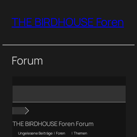
Zum
Inhalt
THE BIRDHOUSE Foren
springen
Forum
THE BIRDHOUSE Foren Forum
Ungelesene Beiträge
|
Foren
|
Themen