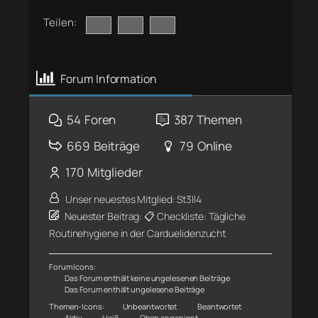
Teilen:
Forum Information
54
Foren
387
Themen
669
Beiträge
79
Online
170
Mitglieder
Unser neuestes Mitglied:
St3ll4
Neuester Beitrag:
📋 Checkliste: Tägliche
Routinehygiene in der Carduelidenzucht
Forum Icons:
Das Forum enthält keine ungelesenen Beiträge
Das Forum enthält ungelesene Beiträge
Themen-Icons:
Unbeantwortet
Beantwortet
Aktiv
Heiß
Oben angepinnt