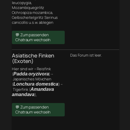
leucopygia,
Mozambiquegirlitz
Ochrospiza mozambica,
Gelbscheitelgirlitz Serinus
canicollis u.s.w. ablegen
💬 Zum passenden
Chatraum wechseln
Asiatische Finken
Das Forum ist leer.
(Exoten)
Hier sind wir – Reisfink
(
Padda oryzivora
) –
Japanisches Mövchen
(
Lonchura domestica
) –
Tigerfink (
Amandava
amandava
),
💬 Zum passenden
Chatraum wechseln