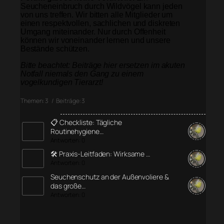
Seucheneinbruch durch Wildvögel kann jeden
von uns treffen. Wir bitten alle Mitglieder um
einen respektvollen, sachlichen und diskreten
Umgang miteinander. Nur durch Offenheit
können wir voneinander lernen und unsere
Bestände schützen.
Bitte beachtet: Beiträge hier ersetzen im akuten
Notfall niemals den Gang zu einem
vogelkundigen Tierarzt!
Themen: 3 / Beiträge: 3
📋 Checkliste: Tägliche
Routinehygiene…
Antworten: 0
🛠️ Praxis-Leitfaden: Wirksame …
Antworten: 0
Seuchenschutz an der Außenvoliere &
das große…
Antworten: 0