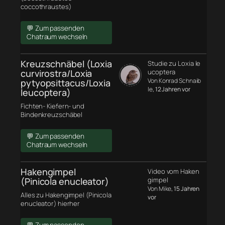
coccothraustes)
💬 Zum passenden
Chatraum wechseln
Kreuzschnäbel (Loxia
Studie zu Loxia le
curvirostra/Loxia
ucoptera
Von Konrad Schnaib
pytyopsittacus/Loxia
le
, 12 Jahren vor
leucoptera)
Fichten- Kiefern- und
Bindenkreuzschäbel
💬 Zum passenden
Chatraum wechseln
Hakengimpel
Video vom Haken
(Pinicola enucleator)
gimpel
Von Mike
, 15 Jahren
Alles zu Hakengimpel (Pinicola
vor
enucleator) hierher