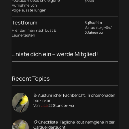
Youtube Videos und eigene
en vor
Aufnahme von
Vogelausstellungen
Testforum
8q8sq9tm
Von ashitekjiv04
, 1
Hier darf man nach Lust &
0 Jahren vor
Laune testen
…niste dich ein – werde Mitglied!
Recent Topics
📝 Ausführlicher Fachbericht: Trichomonaden
bei Finken
Von
Lisa
22 Stunden vor
📋 Checkliste: Tägliche Routinehygiene in der
Carduelidenzucht