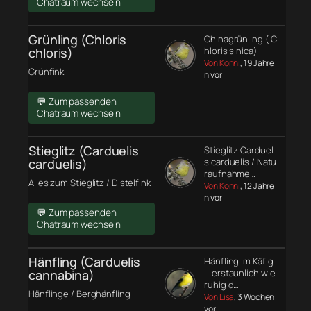
Chatraum wechseln
Grünling (Chloris
Chinagrünling ( C
chloris)
hloris sinica)
Von Konni
, 19 Jahre
Grünfink
n vor
💬 Zum passenden
Chatraum wechseln
Stieglitz (Carduelis
Stieglitz Cardueli
carduelis)
s carduelis / Natu
raufnahme…
Alles zum Stieglitz / Distelfink
Von Konni
, 12 Jahre
n vor
💬 Zum passenden
Chatraum wechseln
Hänfling (Carduelis
Hänfling im Käfig
cannabina)
… erstaunlich wie
ruhig d…
Hänflinge / Berghänfling
Von Lisa
, 3 Wochen
vor