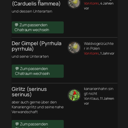
(Carduelis flammea)
Von Konni
, 4 Jahren
vor
und dessen Unterarten
💬 Zum passenden
Chatraum wechseln
Der Gimpel (Pyrrhula
Waldvogelzüchte
pyrrhula)
r in Polen
Von Konni
, 1 Jahr vor
und seine Unterarten
💬 Zum passenden
Chatraum wechseln
Girlitz (serinus
kanarienhahn sin
serinus)
gt nicht
Von Klaus
, 11 Jahren
aber auch gerne über den
vor
Kanariengirlitz und seine nahe
Verwandschaft
💬 Zum passenden