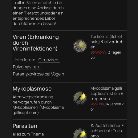
In allen Fällen empfehle ich
dringen eine Analyse durch
einen Tierarzt und/oder ein
entsprechendes Labor
durchführen zu lassen!
Viren (Erkrankung
Torticollis (Schief
durch
hals) Kopfverdreh
en
Vireninfektionen)
Von Konni
, 3 Tagen
vor
Unterforen:
Circoviren
Polyomaviren
Paramyxovirose bei Vögeln
Mykoplasmose
Mycoplasma galli
septicum ist ein E
Atemwegserkrankung
rreger von …
hervorgerufen durch
Von Lisa
, 14 Jahren v
Mykoplasmen (Mycoplasma
or
gallisepticum)
Parasiten
📝 Ausführlicher F
achbericht: Trich
alles zum Thema
omo…