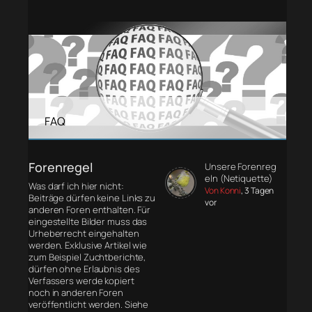
FAQ
Forenregel
Unsere Forenreg
eln (Netiquette)
Was darf ich hier nicht:
Von Konni
, 3 Tagen
Beiträge dürfen keine Links zu
vor
anderen Foren enthalten. Für
eingestellte Bilder muss das
Urheberrecht eingehalten
werden. Exklusive Artikel wie
zum Beispiel Zuchtberichte,
dürfen ohne Erlaubnis des
Verfassers werde kopiert
noch in anderen Foren
veröffentlicht werden. Siehe