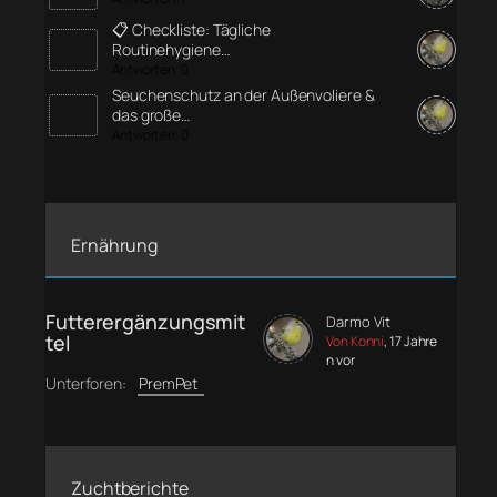
📋 Checkliste: Tägliche
Routinehygiene…
Antworten: 0
Seuchenschutz an der Außenvoliere &
das große…
Antworten: 0
Ernährung
Futterergänzungsmit
Darmo Vit
tel
Von Konni
, 17 Jahre
n vor
Unterforen:
PremPet
Zuchtberichte