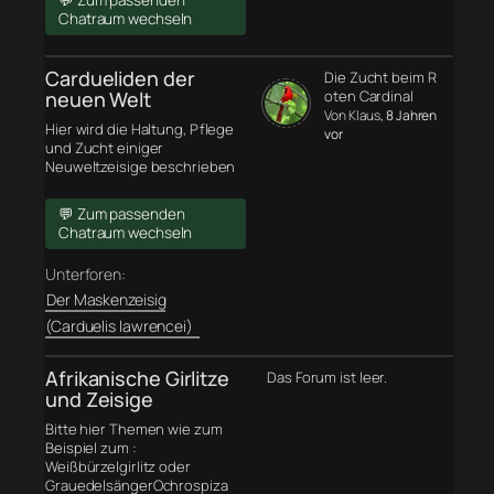
💬 Zum passenden
Chatraum wechseln
Cardueliden der
Die Zucht beim R
neuen Welt
oten Cardinal
Von Klaus
, 8 Jahren
Hier wird die Haltung, Pflege
vor
und Zucht einiger
Neuweltzeisige beschrieben
💬 Zum passenden
Chatraum wechseln
Unterforen:
Der Maskenzeisig
(Carduelis lawrencei)
Afrikanische Girlitze
Das Forum ist leer.
und Zeisige
Bitte hier Themen wie zum
Beispiel zum :
Weißbürzelgirlitz oder
GrauedelsängerOchrospiza