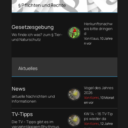
§ Pflichten und Rechte
Herkunftsnachw
Gesetzesgebung
eis bitte dringen
d
Wo finde ich was? zum § Tier-
Von Klaus
, 10 Jahre
und Naturschutz
n vor
Aktuelles
News
Vogel des Jahres
2026
aktuelle Nachrichten und
Von Konni
, 10 Monat
Informationen
en vor
TV-Tipps
KW 14 – 16 TV-Tip
ps wieder da
Die TV – Tipps gibt es im
Von Konni
, 12 Jahre
vierzehntägigem Rhythmus.