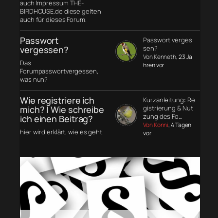
auch Impressum THE-
BIRDHOUSE.de diese gelten
auch für dieses Forum.
Passwort
Passwort verges
vergessen?
sen?
Von Kenneth
, 23 Ja
Das
hren vor
Forumpasswortvergessen,
was nun?
Wie registriere ich
Kurzanleitung: Re
mich? | Wie schreibe
gistrierung & Nut
zung des Fo…
ich einen Beitrag?
Von Konni
, 4 Tagen
hier wird erklärt, wie es geht.
vor