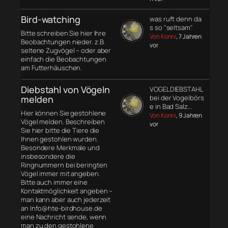
Bird-watching
was ruft denn da
s so "seltsam"
Bitte schreiben Sie hier Ihre
Von Konni
, 7 Jahren
Beobachtungen nieder. z.B.
vor
seltene Zugvögel – oder aber
einfach die Beobachtungen
am Futterhäuschen.
Diebstahl von Vögeln
VOGELDIEBSTAHL
melden
bei der Vogelbörs
e in Bad Salz…
Hier können Sie gestohlene
Von Konni
, 9 Jahren
Vögel melden. Beschreiben
vor
Sie hier bitte die Tiere die
Ihnen gestohlen wurden.
Besondere Merkmale und
insbesondere die
Ringnummern bei beringten
Vögel immer mit angeben.
Bitte auch immer eine
Kontaktmöglichkeit angeben –
man kann aber auch jederzeit
an Info@hte-birdhouse.de
eine Nachricht sende, wenn
man zu den gestohlene