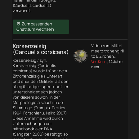
näher mit dem Stieglitz
(Carduelis carduelis)
verwandt.
💬 Zum passenden
Chatraum wechseln
Korsenzeisig
Video vom Mittel
(Carduelis corsicana)
meerzitronengirli
tz & Zironen…
Korsenzeisig / syn.
Von Konni
, 14 Jahre
Korsikazeisig (Carduelis
n vor
corsicana) wurde früher dem
Zitronenzeisig als Unterart
und eher den Girlitzen als den
stieglitzartige zugeordnet. er
unterscheidet sich jedoch
von diesem sowohl in der
Morphologie
als auch in der
Stimmlage (Cramp u. Perrins
1994, Förschler u. Kalko 2007).
Diese Annahme wird durch
Untersuchungen der
mitochondrialen DNA
(Sangster, 2000) bestätigt, so