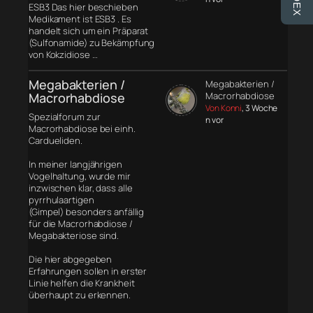
ESB3 Das hier beschieben
Medikament ist ESB3 . Es
handelt sich um ein Präparat
(Sulfonamide) zu Bekämpfung
von Kokzidiose …
Megabakterien /
Megabakterien /
Macrorhabdiose
Macrorhabdiose
Von Konni
, 3 Woche
Spezialforum zur
n vor
Macrorhabdiose bei einh.
Cardueliden.
In meiner langjährigen
Vogelhaltung, wurde mir
inzwischen klar, dass alle
pyrrhulaartigen
(Gimpel) besonders anfällig
für die Macrorhabdiose /
Megabakteriose sind.
Die hier abgegeben
Erfahrungen sollen in erster
Linie helfen die Krankheit
überhaupt zu erkennen.