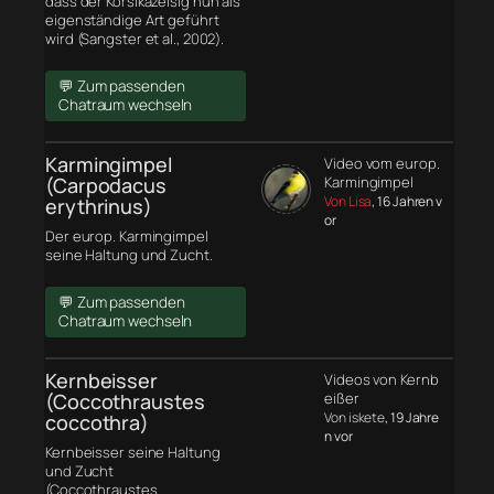
dass der Korsikazeisig nun als
eigenständige Art geführt
wird (Sangster et al., 2002).
💬 Zum passenden
Chatraum wechseln
Karmingimpel
Video vom europ.
(Carpodacus
Karmingimpel
Von Lisa
, 16 Jahren v
erythrinus)
or
Der europ. Karmingimpel
seine Haltung und Zucht.
💬 Zum passenden
Chatraum wechseln
Kernbeisser
Videos von Kernb
(Coccothraustes
eißer
Von iskete
, 19 Jahre
coccothra)
n vor
Kernbeisser seine Haltung
und Zucht
(Coccothraustes