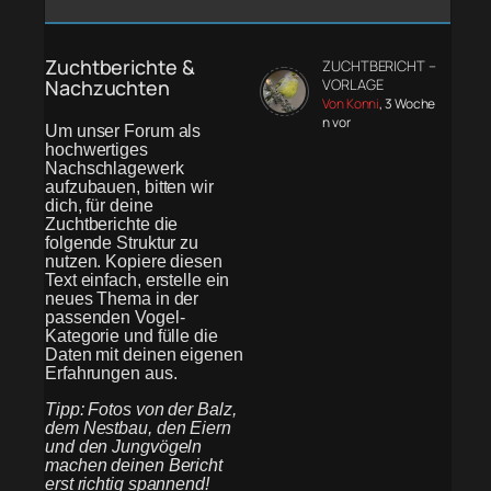
Zuchtberichte &
ZUCHTBERICHT –
Nachzuchten
VORLAGE
Von Konni
, 3 Woche
n vor
Um unser Forum als
hochwertiges
Nachschlagewerk
aufzubauen, bitten wir
dich, für deine
Zuchtberichte die
folgende Struktur zu
nutzen. Kopiere diesen
Text einfach, erstelle ein
neues Thema in der
passenden Vogel-
Kategorie und fülle die
Daten mit deinen eigenen
Erfahrungen aus.
Tipp: Fotos von der Balz,
dem Nestbau, den Eiern
und den Jungvögeln
machen deinen Bericht
erst richtig spannend!