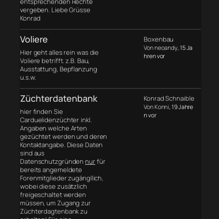
entsprechenden Rechte
vergeben. Liebe Grüsse
Konrad
Voliere
Boxenbau
Von neoandy
, 15 Ja
Hier geht alles rein was die
hren vor
Voliere betrifft. z.B. Bau,
Ausstattung, Bepflanzung
u.s.w.
Züchterdatenbank
Konrad Schnaible
Von Konni
, 19 Jahre
hier finden Sie
n vor
Carduelidenzüchter inkl.
Angaben welche Arten
gezüchtet werden und deren
Kontaktangabe. Diese Daten
sind aus
Datenschutzgründen
nur
für
bereits angemeldete
Forenmitglieder zugängllich,
wobei diese zusätzlich
freigeschaltet werden
müssen, um Zugang zur
Züchterdagtenbank zu