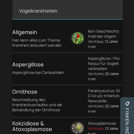
Vogelkrankheiten
Allgemein
Kein Geschlechts
trieb bei Vögeln
hier kann alles zum Thema
Von Klaus
, 12 Jahre
Krankheit diskutiert werden
n vor
Aspergillose / Pro
Aspergillose
fessur für Vogelk
rankheiten
Aspergillose bei Cardueliden
Von Konni
, 20 Jahre
n vor
Ornithose
Paramyxovirus-(N
D-Virus)-Infektion
Beschreibung des
Newcastle…
📋
Krankheitsverlaufes und die
Von Konni
, 20 Jahre
Behandlung der Ornithose
FINKEN-INDEX
n vor
Kokzidiose &
Atoxoplasmose
Atoxoplasmose
Von Konni
, 13 Jahre
n vor