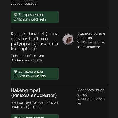
coccothraustes)
💬 Zum passenden
Chatraum wechseln
Kreuzschnäbel (Loxia
Studie zu Loxia le
curvirostra/Loxia
ucoptera
Von Konrad Schnaib
pytyopsittacus/Loxia
le
, 12 Jahren vor
leucoptera)
Fichten- Kiefern- und
Bindenkreuzschäbel
💬 Zum passenden
Chatraum wechseln
Hakengimpel
Video vom Haken
(Pinicola enucleator)
gimpel
Von Mike
, 15 Jahren
Alles zu Hakengimpel (Pinicola
vor
enucleator) hierher