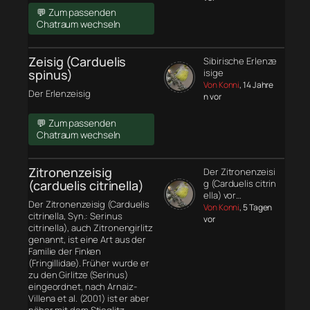
💬 Zum passenden
Chatraum wechseln
Zeisig (Carduelis
Sibirische Erlenze
spinus)
isige
Von Konni
, 14 Jahre
Der Erlenzeisig
n vor
💬 Zum passenden
Chatraum wechseln
Zitronenzeisig
Der Zitronenzeisi
(carduelis citrinella)
g (Carduelis citrin
ella) vor…
Der Zitronenzeisig (Carduelis
Von Konni
, 5 Tagen
citrinella, Syn.: Serinus
vor
citrinella), auch Zitronengirlitz
genannt, ist eine Art aus der
Familie der Finken
(Fringillidae). Früher wurde er
zu den Girlitze (Serinus)
eingeordnet, nach Arnaiz-
Villena et al. (2001) ist er aber