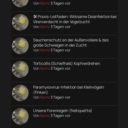
Von
Konni
3 Tagen vor
🛠️ Praxis-Leitfaden: Wirksame Desinfektion bei
Virenverdacht in der Vogelzucht
Von
Konni
3 Tagen vor
Seuchenschutz an der Außenvoliere & das
große Schweigen in der Zucht
Von
Konni
3 Tagen vor
Torticollis (Schiefhals) Kopfverdrehen
Von
Konni
3 Tagen vor
Paramyxovirus-Infektion bei Kleinvögeln
(Finken)
Von
Konni
3 Tagen vor
Unsere Forenregeln (Netiquette)
Von
Konni
3 Tagen vor