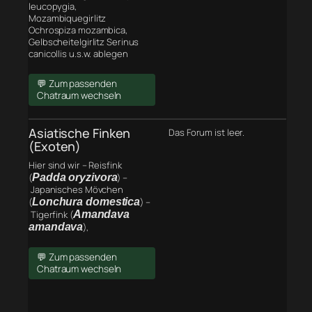
leucopygia,
Mozambiquegirlitz
Ochrospiza mozambica,
Gelbscheitelgirlitz Serinus
canicollis u.s.w. ablegen
💬 Zum passenden
Chatraum wechseln
Asiatische Finken
Das Forum ist leer.
(Exoten)
Hier sind wir – Reisfink
(
Padda oryzivora
) –
Japanisches Mövchen
(
Lonchura domestica
) –
Tigerfink (
Amandava
amandava
),
💬 Zum passenden
Chatraum wechseln