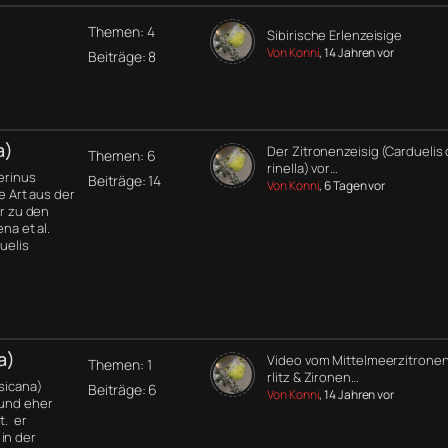
Themen: 4
Sibirische Erlenzeisige
Von Konni
, 14 Jahren vor
Beiträge: 8
a)
Der Zitronenzeisig (Carduelis 
Themen: 6
rinella) vor…
Serinus
Beiträge: 14
Von Konni
, 6 Tagen vor
ne Art aus der
er zu den
na et al.
uelis
a)
Video vom Mittelmeerzitronen
Themen: 1
rlitz & Zironen…
rsicana)
Beiträge: 6
Von Konni
, 14 Jahren vor
 und eher
t. er
in der