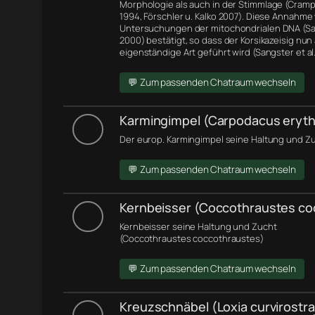
Morphologie
als auch in der Stimmlage (Cramp 
1994, Förschler u. Kalko 2007). Diese Annahme
Untersuchungen der
mitochondrialen DNA
(Sa
2000) bestätigt, so dass der Korsikazeisig nun 
eigenständige Art geführt wird (Sangster et al.
💬 Zum passenden Chatraum wechseln
Karmingimpel (Carpodacus eryth
Der europ. Karmingimpel seine Haltung und Zu
💬 Zum passenden Chatraum wechseln
Kernbeisser (Coccothraustes co
Kernbeisser seine Haltung und Zucht
(Coccothraustes coccothraustes)
💬 Zum passenden Chatraum wechseln
Kreuzschnäbel (Loxia curvirostra