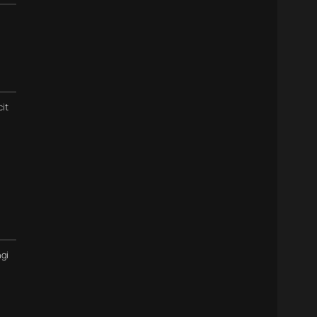
cit
gi