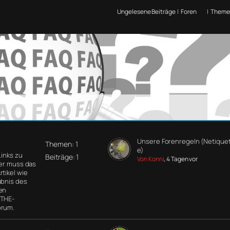
Ungelesene Beiträge
|
Foren
|
Theme
Unsere Forenregeln (Netiquet
Themen: 1
e)
Links zu
Beiträge: 1
Von Konni
, 4 Tagen vor
der muss das
tikel wie
ubnis des
en
 THE-
orum.