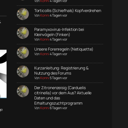
Von
Konni
4 Tagen vor
Torticollis (Schiefhals) Kopfverdrehen
Von
Konni
4 Tagen vor
&
Paramyxovirus-Infektion bei
Kleinvögeln (Finken)
Von
Konni
4 Tagen vor
Unsere Forenregeln (Netiquette)
Von
Konni
4 Tagen vor
Kurzanleitung: Registrierung &
Nutzung des Forums
Von
Konni
5 Tagen vor
Der Zitronenzeisig (Carduelis
citrinella) vor dem Aus? Aktuelle
Daten und das
Erhaltungszuchtprogramm
Von
Konni
6 Tagen vor
ge