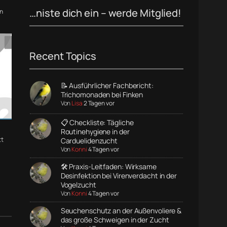
…niste dich ein – werde Mitglied!
n
Recent Topics
📝 Ausführlicher Fachbericht:
Trichomonaden bei Finken
Von
Lisa
2 Tagen vor
📋 Checkliste: Tägliche
Routinehygiene in der
t
Carduelidenzucht
Von
Konni
4 Tagen vor
🛠️ Praxis-Leitfaden: Wirksame
Desinfektion bei Virenverdacht in der
Vogelzucht
Von
Konni
4 Tagen vor
Seuchenschutz an der Außenvoliere &
das große Schweigen in der Zucht