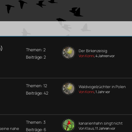
a)
Themen: 2
Der Birkenzeisig
Von Konni
, 4 Jahren vor
Beiträge: 2
Themen: 12
Waldvogelzüchter in Polen
Von Konni
, 1 Jahr vor
Beiträge: 42
Themen: 3
kanarienhahn singt nicht
 seine nahe
Von Klaus
, 11 Jahren vor
Beiträge: 6