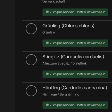
Verwandschaft
💬 Zum passenden Chatraum wechseln
Grünling (Chloris chloris)
Grünfink
💬 Zum passenden Chatraum wechseln
Stieglitz (Carduelis carduelis)
Alles zum Stieglitz / Distelfink
💬 Zum passenden Chatraum wechseln
Hänfling (Carduelis cannabina)
Hänflinge / Berghänfling
💬 Zum passenden Chatraum wechseln