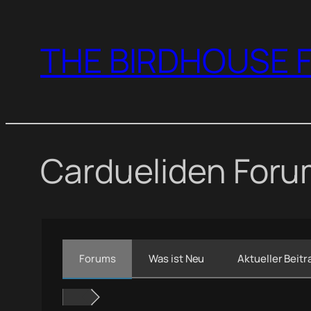
Zum
Inhalt
THE BIRDHOUSE F
springen
Cardueliden For
Forums
Was ist Neu
Aktueller Beitr