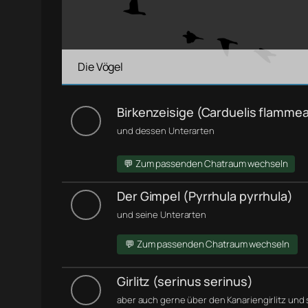
Die Vögel
Birkenzeisige (Carduelis flamme
und dessen Unterarten
💬 Zum passenden Chatraum wechseln
Der Gimpel (Pyrrhula pyrrhula)
und seine Unterarten
💬 Zum passenden Chatraum wechseln
Girlitz (serinus serinus)
aber auch gerne über den Kanariengirlitz und