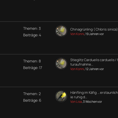
Themen: 3
Chinagrünling ( Chloris sinica)
Von Konni
, 19 Jahren vor
Beiträge: 4
Stieglitz Carduelis carduelis /
Themen: 8
turaufnahme…
Beiträge: 17
Von Konni
, 12 Jahren vor
Hänfling im Käfig … erstaunlic
Themen: 2
ie ruhig d…
Beiträge: 6
Von Lisa
, 3 Wochen vor