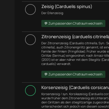
Zeisig (Carduelis spinus)
Der Erlenzeisig
💬 Zum passenden Chatraum wechseln
Zitronenzeisig (carduelis citrinell
Der Zitronenzeisig (Carduelis citrinella, Syn.: 
citrinella), auch Zitronengirlitz genannt, ist ei
Familie der Finken (Fringillidae). Früher wurde 
Girlitze (Serinus) eingeordnet, nach Arnaiz-Ville
(2001) ist er aber näher mit dem Stieglitz (Card
carduelis) verwandt.
💬 Zum passenden Chatraum wechseln
Korsenzeisig (Carduelis corsican
Korsenzeisig / syn. Korsikazeisig (Carduelis co
wurde früher dem Zitronenzeisig als Unterart
den Girlitzen als den stieglitzartige zugeordne
unterscheidet sich jedoch von diesem sowohl 