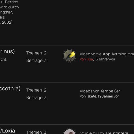
u. Perrins
 wird durch
ngster,
als
, 2002).
rinus)
Themen: 2
Video vom europ. Karmingimp
cht.
Von Lisa
, 16 Jahren vor
Beiträge: 3
ccothra)
Themen: 2
Videos von Kernbeißer
Von iskete
, 19 Jahren vor
Beiträge: 3
/Loxia
Themen: 3
Studie zu Loxia leucoptera