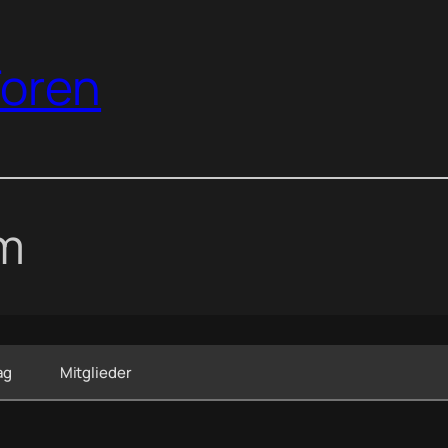
oren
um
ag
Mitglieder