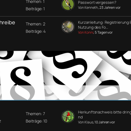
Themen: 1
Passwort vergessen?
Von Kenneth
, 23 Jahren vor
Beiträge: 1
chreibe
Kurzanleitung: Registrierung 
Themen: 2
Nutzung des Fo…
Beiträge: 4
Von Konni
, 5 Tagen vor
Herkunftsnachweis bitte drin
Themen: 7
nd
Beiträge: 10
z
Von Klaus
, 10 Jahren vor