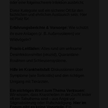
oder eine folgenschwere Infektion ausbricht.
Diese Kategorie soll ein sicherer Ort für den
fachlichen und ehrlichen Austausch sein. Hier
ist Platz für:
Erfahrungsberichte & Vorsorge:
Wie schützt
ihr eure Anlagen (z. B. Außenvolieren) vor
Wildvögeln?
Praxis-Leitfäden:
Alles rund um wirksame
Desinfektionsmittel (viruzid), Quarantäne-
Routinen und Schleusensysteme.
Hilfe im Krankheitsfall:
Diskussionen über
Symptome (wie Torticollis) und den richtigen
Umgang mit Tierärzten.
Ein wichtiges Wort zum Thema Vertrauen:
Wir wissen, dass Krankheiten in der Zucht leider
oft ein Tabuthema sind – aus Angst vor
Stigmatisierung oder Rufschädigung.
Hier im
Forum gibt es keine Vorurteile.
Ein