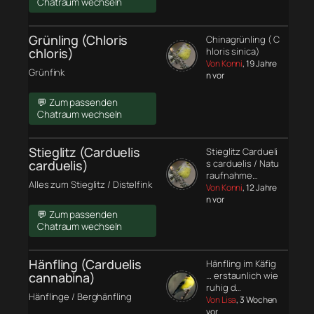
Chatraum wechseln
Grünling (Chloris
Chinagrünling ( C
chloris)
hloris sinica)
Von Konni
, 19 Jahre
Grünfink
n vor
💬 Zum passenden
Chatraum wechseln
Stieglitz (Carduelis
Stieglitz Cardueli
carduelis)
s carduelis / Natu
raufnahme…
Alles zum Stieglitz / Distelfink
Von Konni
, 12 Jahre
n vor
💬 Zum passenden
Chatraum wechseln
Hänfling (Carduelis
Hänfling im Käfig
cannabina)
… erstaunlich wie
ruhig d…
Hänflinge / Berghänfling
Von Lisa
, 3 Wochen
vor