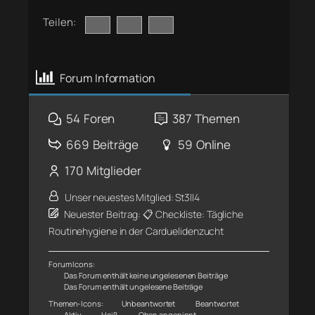
Teilen:
Forum Information
54
Foren
387
Themen
669
Beiträge
59
Online
170
Mitglieder
Unser neuestes Mitglied:
St3ll4
Neuester Beitrag:
📋 Checkliste: Tägliche
Routinehygiene in der Carduelidenzucht
Forum Icons:
Das Forum enthält keine ungelesenen Beiträge
Das Forum enthält ungelesene Beiträge
Themen-Icons:
Unbeantwortet
Beantwortet
Aktiv
Heiß
Oben angepinnt