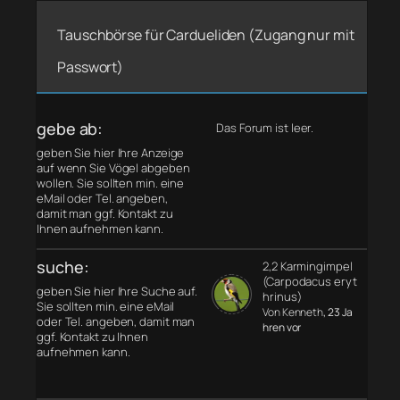
Tauschbörse für Cardueliden (Zugang nur mit
Passwort)
gebe ab:
Das Forum ist leer.
geben Sie hier Ihre Anzeige
auf wenn Sie Vögel abgeben
wollen. Sie sollten min. eine
eMail oder Tel. angeben,
damit man ggf. Kontakt zu
Ihnen aufnehmen kann.
suche:
2,2 Karmingimpel
(Carpodacus eryt
geben Sie hier Ihre Suche auf.
hrinus)
Sie sollten min. eine eMail
Von Kenneth
, 23 Ja
oder Tel. angeben, damit man
hren vor
ggf. Kontakt zu Ihnen
aufnehmen kann.