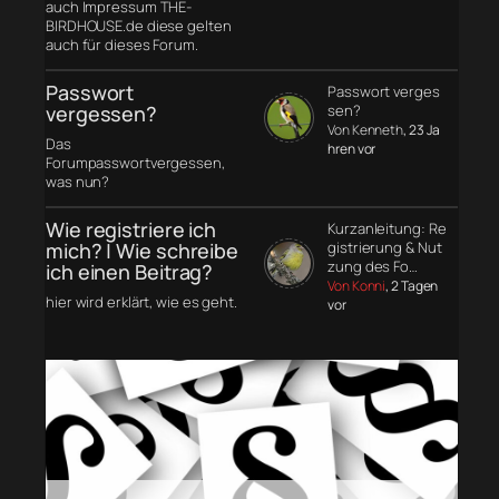
auch Impressum THE-
BIRDHOUSE.de diese gelten
auch für dieses Forum.
Passwort
Passwort verges
vergessen?
sen?
Von Kenneth
, 23 Ja
Das
hren vor
Forumpasswortvergessen,
was nun?
Wie registriere ich
Kurzanleitung: Re
mich? | Wie schreibe
gistrierung & Nut
zung des Fo…
ich einen Beitrag?
Von Konni
, 2 Tagen
hier wird erklärt, wie es geht.
vor