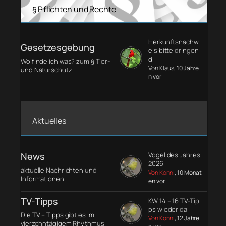
§ Pflichten und Rechte
Herkunftsnachw
Gesetzesgebung
eis bitte dringen
d
Wo finde ich was? zum § Tier-
Von Klaus
, 10 Jahre
und Naturschutz
n vor
Aktuelles
News
Vogel des Jahres
2026
aktuelle Nachrichten und
Von Konni
, 10 Monat
Informationen
en vor
TV-Tipps
KW 14 – 16 TV-Tip
ps wieder da
Die TV – Tipps gibt es im
Von Konni
, 12 Jahre
vierzehntägigem Rhythmus.