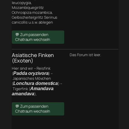
leucopygia,
Mozambiquegirlitz
Ochrospiza mozambica,
Gelbscheitelgirlitz Serinus
canicollis u.s.w. ablegen
💬 Zum passenden
Chatraum wechseln
Asiatische Finken
Das Forum ist leer.
(Exoten)
Hier sind wir – Reisfink
(
Padda oryzivora
) –
Japanisches Mövchen
(
Lonchura domestica
) –
Tigerfink (
Amandava
amandava
),
💬 Zum passenden
Chatraum wechseln