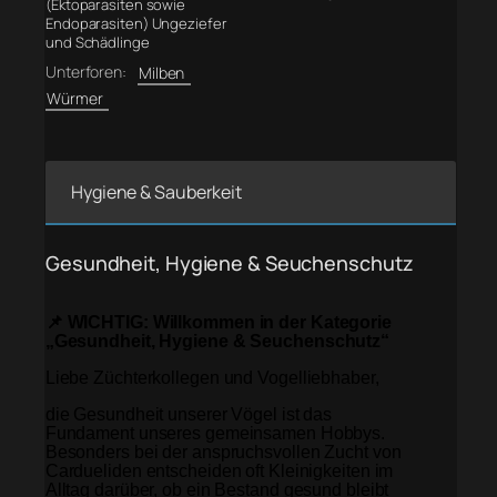
(Ektoparasiten sowie
Endoparasiten) Ungeziefer
und Schädlinge
Unterforen:
Milben
Würmer
Hygiene & Sauberkeit
Gesundheit, Hygiene & Seuchenschutz
📌 WICHTIG: Willkommen in der Kategorie
„Gesundheit, Hygiene & Seuchenschutz“
Liebe Züchterkollegen und Vogelliebhaber,
die Gesundheit unserer Vögel ist das
Fundament unseres gemeinsamen Hobbys.
Besonders bei der anspruchsvollen Zucht von
Cardueliden entscheiden oft Kleinigkeiten im
Alltag darüber, ob ein Bestand gesund bleibt