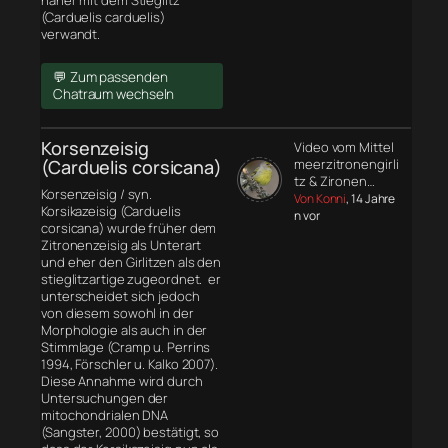
näher mit dem Stieglitz
(Carduelis carduelis)
verwandt.
💬 Zum passenden
Chatraum wechseln
Korsenzeisig
Video vom Mittel
(Carduelis corsicana)
meerzitronengirli
tz & Zironen…
Korsenzeisig / syn.
Von Konni
, 14 Jahre
Korsikazeisig (Carduelis
n vor
corsicana) wurde früher dem
Zitronenzeisig als Unterart
und eher den Girlitzen als den
stieglitzartige zugeordnet. er
unterscheidet sich jedoch
von diesem sowohl in der
Morphologie
als auch in der
Stimmlage (Cramp u. Perrins
1994, Förschler u. Kalko 2007).
Diese Annahme wird durch
Untersuchungen der
mitochondrialen DNA
(Sangster, 2000) bestätigt, so