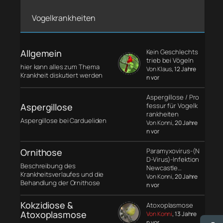
Vogelkrankheiten
Allgemein
Kein Geschlechts
trieb bei Vögeln
hier kann alles zum Thema
Von Klaus
, 12 Jahre
Krankheit diskutiert werden
n vor
Aspergillose / Pro
Aspergillose
fessur für Vogelk
rankheiten
Aspergillose bei Cardueliden
Von Konni
, 20 Jahre
n vor
Ornithose
Paramyxovirus-(N
D-Virus)-Infektion
Beschreibung des
Newcastle…
Krankheitsverlaufes und die
Von Konni
, 20 Jahre
Behandlung der Ornithose
n vor
Kokzidiose &
Atoxoplasmose
Atoxoplasmose
Von Konni
, 13 Jahre
n vor