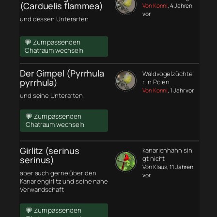
(Carduelis flammea)
Von Konni
, 4 Jahren
vor
und dessen Unterarten
💬 Zum passenden
Chatraum wechseln
Der Gimpel (Pyrrhula
Waldvogelzüchte
pyrrhula)
r in Polen
Von Konni
, 1 Jahr vor
und seine Unterarten
💬 Zum passenden
Chatraum wechseln
Girlitz (serinus
kanarienhahn sin
serinus)
gt nicht
Von Klaus
, 11 Jahren
aber auch gerne über den
vor
Kanariengirlitz und seine nahe
Verwandschaft
💬 Zum passenden