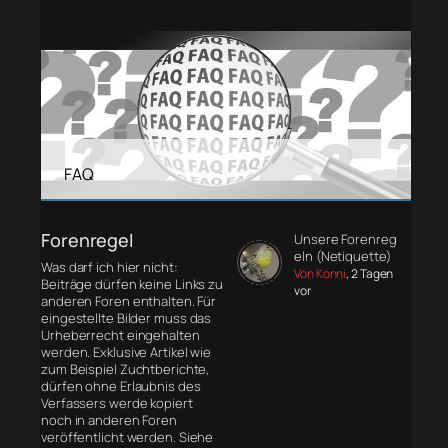
FAQ
Forenregel
Unsere Forenreg
eln (Netiquette)
Was darf ich hier nicht:
Von Konni
, 2 Tagen
Beiträge dürfen keine Links zu
vor
anderen Foren enthalten. Für
eingestellte Bilder muss das
Urheberrecht eingehalten
werden. Exklusive Artikel wie
zum Beispiel Zuchtberichte,
dürfen ohne Erlaubnis des
Verfassers werde kopiert
noch in anderen Foren
veröffentlicht werden. Siehe