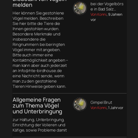
melden
bei der Vogelbörs
e in Bad Salz…
Hier können Sie gestohlene
Von Konni
, 9 Jahren
Vögel melden. Beschreiben
vor
Sie hier bitte die Tiere die
Ihnen gestohlen wurden.
Besondere Merkmale und
insbesondere die
Ringnummern bei beringten
Vögel immer mit angeben.
Bitte auch immer eine
Kontaktmöglichkeit angeben –
man kann aber auch jederzeit
an Info@hte-birdhouse.de
eine Nachricht sende, wenn
man zu den gestohlene
Tieren Hinweise geben kann.
Allgemeine Fragen
Gimpel Brut
zum Thema Vögel
Von Konni
, 1 Jahr vor
und Unterbringung
zur Haltung, Unterbringung,
Einrichtung der Volieren und
Käfige, sowie Probleme damit