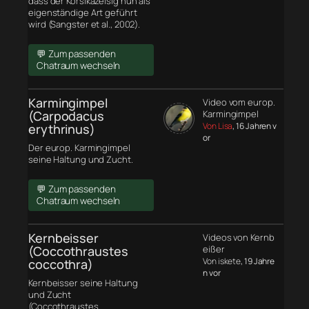
dass der Korsikazeisig nun als
eigenständige Art geführt
wird (Sangster et al., 2002).
💬 Zum passenden
Chatraum wechseln
Karmingimpel
Video vom europ.
(Carpodacus
Karmingimpel
Von Lisa
, 16 Jahren v
erythrinus)
or
Der europ. Karmingimpel
seine Haltung und Zucht.
💬 Zum passenden
Chatraum wechseln
Kernbeisser
Videos von Kernb
(Coccothraustes
eißer
Von iskete
, 19 Jahre
coccothra)
n vor
Kernbeisser seine Haltung
und Zucht
(Coccothraustes