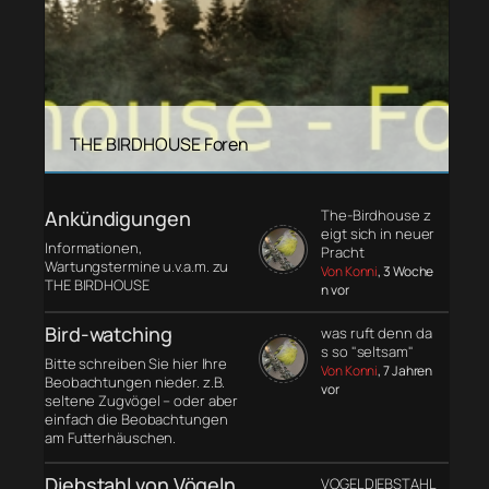
THE BIRDHOUSE Foren
Ankündigungen
The-Birdhouse z
eigt sich in neuer
Informationen,
Pracht
Wartungstermine u.v.a.m. zu
Von Konni
, 3 Woche
THE BIRDHOUSE
n vor
Bird-watching
was ruft denn da
s so "seltsam"
Bitte schreiben Sie hier Ihre
Von Konni
, 7 Jahren
Beobachtungen nieder. z.B.
vor
seltene Zugvögel – oder aber
einfach die Beobachtungen
am Futterhäuschen.
Diebstahl von Vögeln
VOGELDIEBSTAHL