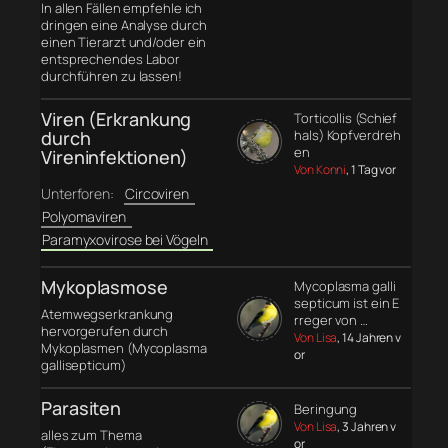
In allen Fällen empfehle ich
dringen eine Analyse durch
einen Tierarzt und/oder ein
entsprechendes Labor
durchführen zu lassen!
Viren (Erkrankung
Torticollis (Schief
durch
hals) Kopfverdreh
en
Vireninfektionen)
Von Konni
, 1 Tag vor
Unterforen:
Circoviren
Polyomaviren
Paramyxovirose bei Vögeln
Mykoplasmose
Mycoplasma galli
septicum ist ein E
Atemwegserkrankung
rreger von …
hervorgerufen durch
Von Lisa
, 14 Jahren v
Mykoplasmen (Mycoplasma
or
gallisepticum)
Parasiten
Beringung
Von Lisa
, 3 Jahren v
alles zum Thema
or