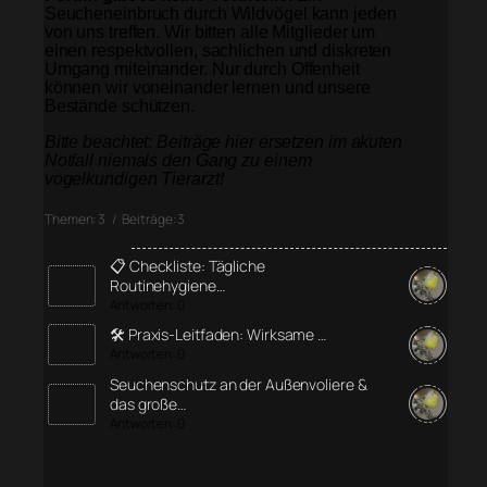
Seucheneinbruch durch Wildvögel kann jeden
von uns treffen. Wir bitten alle Mitglieder um
einen respektvollen, sachlichen und diskreten
Umgang miteinander. Nur durch Offenheit
können wir voneinander lernen und unsere
Bestände schützen.
Bitte beachtet: Beiträge hier ersetzen im akuten
Notfall niemals den Gang zu einem
vogelkundigen Tierarzt!
Themen: 3 / Beiträge: 3
📋 Checkliste: Tägliche
Routinehygiene…
Antworten: 0
🛠️ Praxis-Leitfaden: Wirksame …
Antworten: 0
Seuchenschutz an der Außenvoliere &
das große…
Antworten: 0