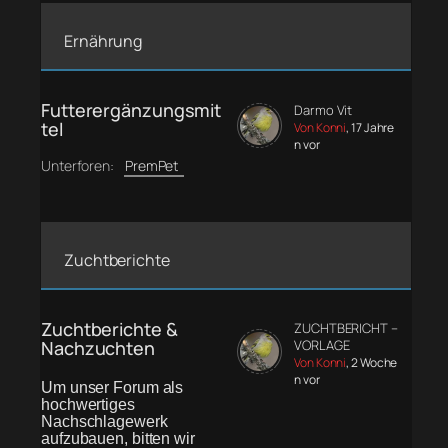
Ernährung
Futterergänzungsmit
Darmo Vit
tel
Von Konni
, 17 Jahre
n vor
Unterforen:
PremPet
Zuchtberichte
Zuchtberichte &
ZUCHTBERICHT –
Nachzuchten
VORLAGE
Von Konni
, 2 Woche
n vor
Um unser Forum als
hochwertiges
Nachschlagewerk
aufzubauen, bitten wir