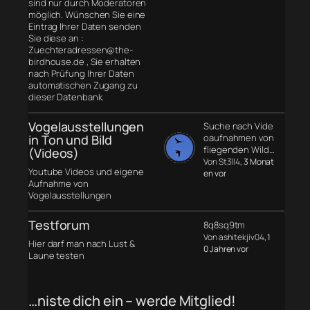
sind nur durch Moderatoren
möglich. Wünschen Sie eine
Eintrag Ihrer Daten senden
Sie diese an :
Zuechteradressen@the-
birdhouse.de , Sie erhalten
nach Prüfung Ihrer Daten
automatischen Zugang zu
dieser Datenbank.
Vogelausstellungen
Suche nach Vide
in Ton und Bild
oaufnahmen von
fliegenden Wild…
(Videos)
Von St3ll4
, 3 Monat
Youtube Videos und eigene
en vor
Aufnahme von
Vogelausstellungen
Testforum
8q8sq9tm
Von ashitekjiv04
, 1
Hier darf man nach Lust &
0 Jahren vor
Laune testen
…niste dich ein – werde Mitglied!