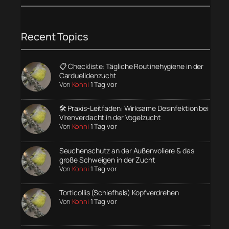
Recent Topics
📋 Checkliste: Tägliche Routinehygiene in der
Carduelidenzucht
Von
Konni
1 Tag vor
🛠️ Praxis-Leitfaden: Wirksame Desinfektion bei
Virenverdacht in der Vogelzucht
Von
Konni
1 Tag vor
Seuchenschutz an der Außenvoliere & das
große Schweigen in der Zucht
Von
Konni
1 Tag vor
Torticollis (Schiefhals) Kopfverdrehen
Von
Konni
1 Tag vor