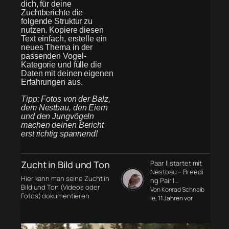
dich, für deine
Zuchtberichte die
folgende Struktur zu
nutzen. Kopiere diesen
Text einfach, erstelle ein
neues Thema in der
passenden Vogel-
Kategorie und fülle die
Daten mit deinen eigenen
Erfahrungen aus.
Tipp: Fotos von der Balz,
dem Nestbau, den Eiern
und den Jungvögeln
machen deinen Bericht
erst richtig spannend!
Zucht in Bild und Ton
Paar II startet mit
Nestbau – Breedi
Hier kann man seine Zucht in
ng Pair I…
Bild und Ton (Videos oder
Von Konrad Schnaib
Fotos) dokumentieren
le
, 11 Jahren vor