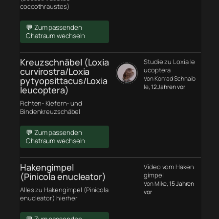
coccothraustes)
💬 Zum passenden
Chatraum wechseln
Kreuzschnäbel (Loxia
Studie zu Loxia le
curvirostra/Loxia
ucoptera
Von Konrad Schnaib
pytyopsittacus/Loxia
le
, 12 Jahren vor
leucoptera)
Fichten- Kiefern- und
Bindenkreuzschäbel
💬 Zum passenden
Chatraum wechseln
Hakengimpel
Video vom Haken
(Pinicola enucleator)
gimpel
Von Mike
, 15 Jahren
Alles zu Hakengimpel (Pinicola
vor
enucleator) hierher