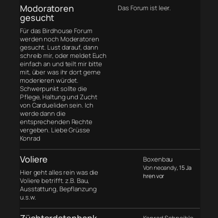
Modoratoren
Das Forum ist leer.
gesucht
Für das Birdhouse Forum
werden noch Moderatoren
gesucht. Lust darauf, dann
schreib mir, oder meldet Euch
einfach an und teilt mir bitte
mit, über was ihr dort gerne
moderieren würdet.
Schwerpunkt sollte die
Pflege, Haltung und Zucht
von Cardueliden sein. Ich
werde dann die
entsprechenden Rechte
vergeben. Liebe Grüsse
Konrad
Voliere
Boxenbau
Von neoandy
, 15 Ja
Hier geht alles rein was die
hren vor
Voliere betrifft. z.B. Bau,
Ausstattung, Bepflanzung
u.s.w.
Züchterdatenbank