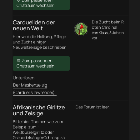
💬 Zum passenden
Chatraum wechseln
Cardueliden der
Die Zucht beim R
neuen Welt
oten Cardinal
Von Klaus
, 8 Jahren
Hier wird die Haltung, Pflege
vor
und Zucht einiger
Neuweltzeisige beschrieben
💬 Zum passenden
Chatraum wechseln
Unterforen:
Der Maskenzeisig
(Carduelis lawrencei)
Afrikanische Girlitze
Das Forum ist leer.
und Zeisige
Bitte hier Themen wie zum
Beispiel zum :
Weißbürzelgirlitz oder
GrauedelsängerOchrospiza