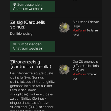
💬 Zum passenden
Chatraum wechseln
Zeisig (Carduelis
Sibirische Erlenze
spinus)
isige
Von Konni
, 14 Jahre
Der Erlenzeisig
n vor
💬 Zum passenden
Chatraum wechseln
Zitronenzeisig
Der Zitronenzeisi
(carduelis citrinella)
g (Carduelis citrin
ella) vor…
Der Zitronenzeisig (Carduelis
Von Konni
, 3 Tagen
citrinella, Syn.: Serinus
vor
citrinella), auch Zitronengirlitz
genannt, ist eine Art aus der
Familie der Finken
(Fringillidae). Früher wurde er
zu den Girlitze (Serinus)
eingeordnet, nach Arnaiz-
Villena et al. (2001) ist er aber