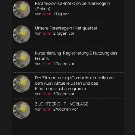
Paramyxovirus-Infektion bei Kleinvögeln
(Finken)
Von
Konni
1 Tag vor
Unsere Forenregeln (Netiquette)
Von
Konni
2 Tagen vor
Kurzanleitung: Registrierung & Nutzung des
Forums
Von
Konni
2 Tagen vor
Der Zitronenzeisig (Carduelis citrinella) vor
dem Aus? Aktuelle Daten und das
Erhaltungszuchtprogramm
Von
Konni
3 Tagen vor
ZUCHTBERICHT – VORLAGE
Von
Konni
2 Wochen vor