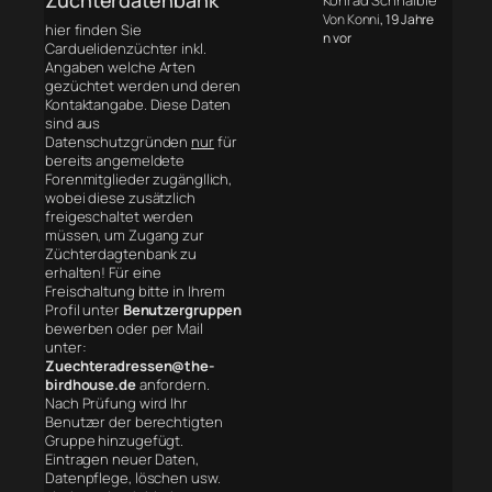
Konrad Schnaible
Von Konni
, 19 Jahre
hier finden Sie
n vor
Carduelidenzüchter inkl.
Angaben welche Arten
gezüchtet werden und deren
Kontaktangabe. Diese Daten
sind aus
Datenschutzgründen
nur
für
bereits angemeldete
Forenmitglieder zugängllich,
wobei diese zusätzlich
freigeschaltet werden
müssen, um Zugang zur
Züchterdagtenbank zu
erhalten! Für eine
Freischaltung bitte in Ihrem
Profil unter
Benutzergruppen
bewerben oder per Mail
unter:
Zuechteradressen@the-
birdhouse.de
anfordern.
Nach Prüfung wird Ihr
Benutzer der berechtigten
Gruppe hinzugefügt.
Eintragen neuer Daten,
Datenpflege, löschen usw.