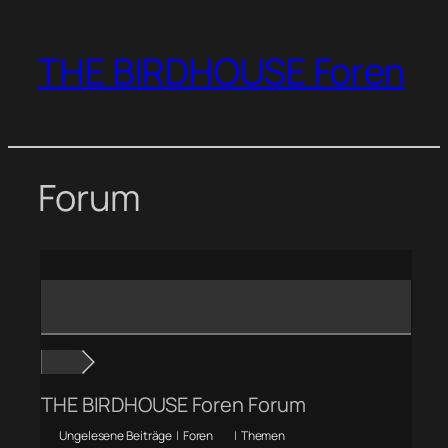
Zum
Inhalt
THE BIRDHOUSE Foren
springen
Forum
THE BIRDHOUSE Foren Forum
Ungelesene Beiträge
|
Foren
|
Themen