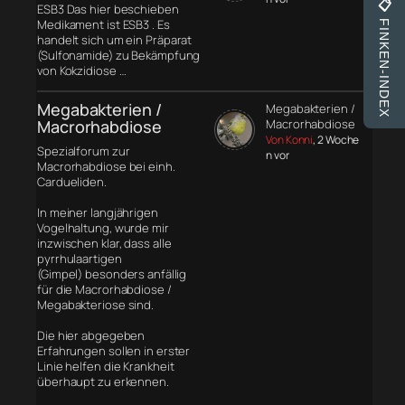
📋
ESB3 Das hier beschieben
Medikament ist ESB3 . Es
FINKEN-INDEX
handelt sich um ein Präparat
(Sulfonamide) zu Bekämpfung
von Kokzidiose …
Megabakterien /
Megabakterien /
Macrorhabdiose
Macrorhabdiose
Von Konni
, 2 Woche
Spezialforum zur
n vor
Macrorhabdiose bei einh.
Cardueliden.
In meiner langjährigen
Vogelhaltung, wurde mir
inzwischen klar, dass alle
pyrrhulaartigen
(Gimpel) besonders anfällig
für die Macrorhabdiose /
Megabakteriose sind.
Die hier abgegeben
Erfahrungen sollen in erster
Linie helfen die Krankheit
überhaupt zu erkennen.