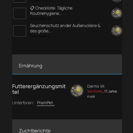
📋 Checkliste: Tägliche
Routinehygiene…
Antworten: 0
Seuchenschutz an der Außenvoliere &
das große…
Antworten: 0
Ernährung
Futterergänzungsmit
Darmo Vit
tel
Von Konni
, 17 Jahre
n vor
Unterforen:
PremPet
Zuchtberichte