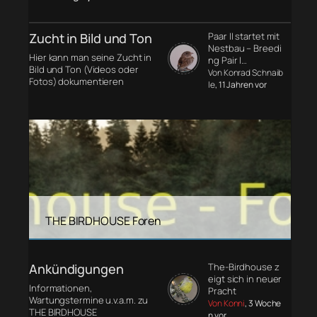
Zucht in Bild und Ton
Paar II startet mit
Nestbau – Breedi
Hier kann man seine Zucht in
ng Pair I…
Bild und Ton (Videos oder
Von Konrad Schnaib
Fotos) dokumentieren
le
, 11 Jahren vor
THE BIRDHOUSE Foren
Ankündigungen
The-Birdhouse z
eigt sich in neuer
Informationen,
Pracht
Wartungstermine u.v.a.m. zu
Von Konni
, 3 Woche
THE BIRDHOUSE
n vor