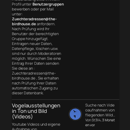
Profil unter
Benutzergruppen
bewerben oder per Mail
unter:
Zuechteradressen@the-
birdhouse.de
anfordern.
Nach Prüfung wird Ihr
Benutzer der berechtigten
Gruppe hinzugefügt.
Eintragen neuer Daten,
Datenpflege, löschen usw.
sind nur durch Moderatoren
möglich. Wünschen Sie eine
Eintrag Ihrer Daten senden
Sie diese an :
Zuechteradressen@the-
birdhouse.de , Sie erhalten
nach Prüfung Ihrer Daten
automatischen Zugang zu
dieser Datenbank.
Vogelausstellungen
Suche nach Vide
in Ton und Bild
oaufnahmen von
fliegenden Wild…
(Videos)
Von St3ll4
, 3 Monat
Youtube Videos und eigene
en vor
Aufnahme von