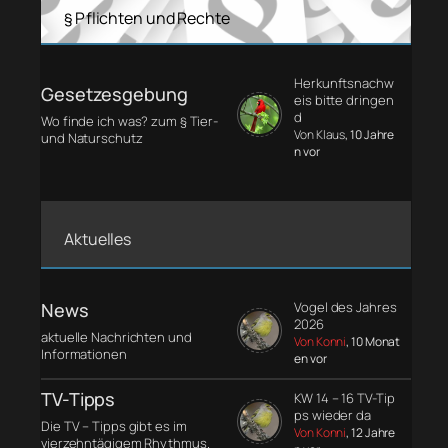
§ Pflichten und Rechte
Herkunftsnachw
Gesetzesgebung
eis bitte dringen
d
Wo finde ich was? zum § Tier-
Von Klaus
, 10 Jahre
und Naturschutz
n vor
Aktuelles
News
Vogel des Jahres
2026
aktuelle Nachrichten und
Von Konni
, 10 Monat
Informationen
en vor
TV-Tipps
KW 14 – 16 TV-Tip
ps wieder da
Die TV – Tipps gibt es im
Von Konni
, 12 Jahre
vierzehntägigem Rhythmus.