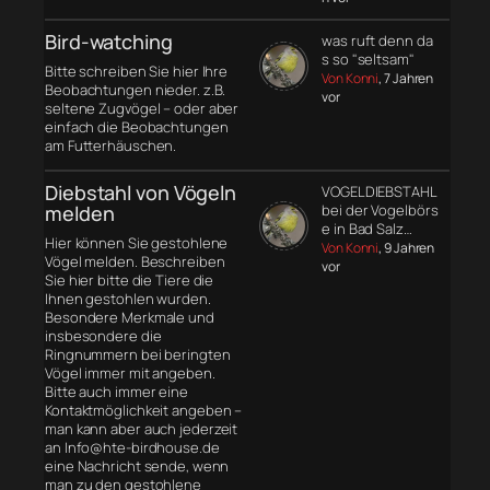
Bird-watching
was ruft denn da
s so "seltsam"
Bitte schreiben Sie hier Ihre
Von Konni
, 7 Jahren
Beobachtungen nieder. z.B.
vor
seltene Zugvögel – oder aber
einfach die Beobachtungen
am Futterhäuschen.
Diebstahl von Vögeln
VOGELDIEBSTAHL
melden
bei der Vogelbörs
e in Bad Salz…
Hier können Sie gestohlene
Von Konni
, 9 Jahren
Vögel melden. Beschreiben
vor
Sie hier bitte die Tiere die
Ihnen gestohlen wurden.
Besondere Merkmale und
insbesondere die
Ringnummern bei beringten
Vögel immer mit angeben.
Bitte auch immer eine
Kontaktmöglichkeit angeben –
man kann aber auch jederzeit
an Info@hte-birdhouse.de
eine Nachricht sende, wenn
man zu den gestohlene