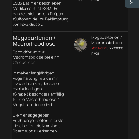
ESB3 Das hier beschieben
Medikament ist ESB3 . Es
handelt sich um ein Präparat
(Sulfonamide) zu Bekämpfung
von Kokzidiose …
Megabakterien /
Megabakterien /
Macrorhabdiose
Macrorhabdiose
Von Konni
, 3 Woche
Spezialforum zur
n vor
Macrorhabdiose bei einh.
Cardueliden.
In meiner langjährigen
Vogelhaltung, wurde mir
inzwischen klar, dass alle
pyrrhulaartigen
(Gimpel) besonders anfällig
für die Macrorhabdiose /
Megabakteriose sind.
Die hier abgegeben
Erfahrungen sollen in erster
Linie helfen die Krankheit
überhaupt zu erkennen.