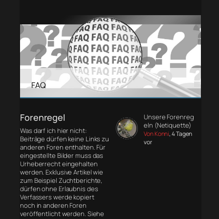
FAQ
Forenregel
Unsere Forenreg
eln (Netiquette)
Was darf ich hier nicht:
Von Konni
, 4 Tagen
Beiträge dürfen keine Links zu
vor
anderen Foren enthalten. Für
eingestellte Bilder muss das
Urheberrecht eingehalten
werden. Exklusive Artikel wie
zum Beispiel Zuchtberichte,
dürfen ohne Erlaubnis des
Verfassers werde kopiert
noch in anderen Foren
veröffentlicht werden. Siehe