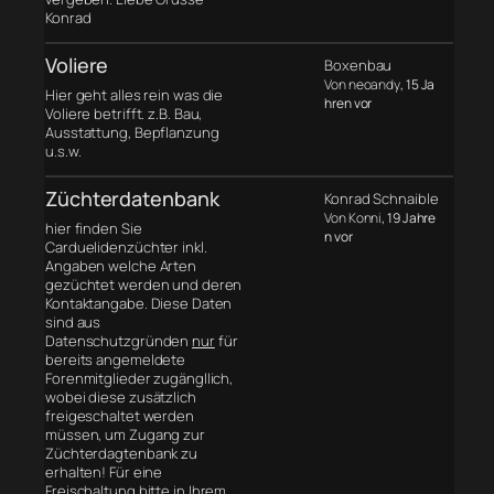
Konrad
Voliere
Boxenbau
Von neoandy
, 15 Ja
Hier geht alles rein was die
hren vor
Voliere betrifft. z.B. Bau,
Ausstattung, Bepflanzung
u.s.w.
Züchterdatenbank
Konrad Schnaible
Von Konni
, 19 Jahre
hier finden Sie
n vor
Carduelidenzüchter inkl.
Angaben welche Arten
gezüchtet werden und deren
Kontaktangabe. Diese Daten
sind aus
Datenschutzgründen
nur
für
bereits angemeldete
Forenmitglieder zugängllich,
wobei diese zusätzlich
freigeschaltet werden
müssen, um Zugang zur
Züchterdagtenbank zu
erhalten! Für eine
Freischaltung bitte in Ihrem