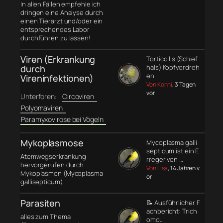
In allen Fällen empfehle ich
dringen eine Analyse durch
einen Tierarzt und/oder ein
entsprechendes Labor
durchführen zu lassen!
Viren (Erkrankung
Torticollis (Schief
durch
hals) Kopfverdreh
en
Vireninfektionen)
Von Konni
, 3 Tagen
vor
Unterforen:
Circoviren
Polyomaviren
Paramyxovirose bei Vögeln
Mykoplasmose
Mycoplasma galli
septicum ist ein E
Atemwegserkrankung
rreger von …
hervorgerufen durch
Von Lisa
, 14 Jahren v
Mykoplasmen (Mycoplasma
or
gallisepticum)
Parasiten
📝 Ausführlicher F
achbericht: Trich
alles zum Thema
omo…