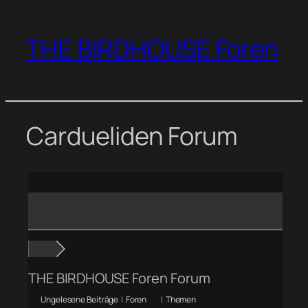
Zum
Inhalt
THE BIRDHOUSE Foren
springen
Cardueliden Forum
THE BIRDHOUSE Foren Forum
Ungelesene Beiträge
|
Foren
|
Themen