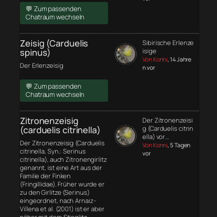
💬 Zum passenden
Chatraum wechseln
Zeisig (Carduelis
Sibirische Erlenze
spinus)
isige
Von Konni
, 14 Jahre
Der Erlenzeisig
n vor
💬 Zum passenden
Chatraum wechseln
Zitronenzeisig
Der Zitronenzeisi
(carduelis citrinella)
g (Carduelis citrin
ella) vor…
Der Zitronenzeisig (Carduelis
Von Konni
, 5 Tagen
citrinella, Syn.: Serinus
vor
citrinella), auch Zitronengirlitz
genannt, ist eine Art aus der
Familie der Finken
(Fringillidae). Früher wurde er
zu den Girlitze (Serinus)
eingeordnet, nach Arnaiz-
Villena et al. (2001) ist er aber