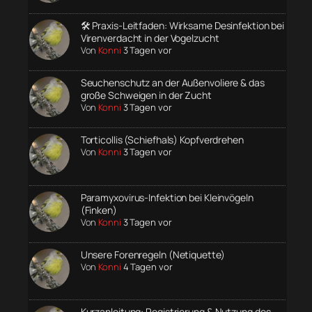
🛠️ Praxis-Leitfaden: Wirksame Desinfektion bei
Virenverdacht in der Vogelzucht
Von
Konni
3 Tagen vor
Seuchenschutz an der Außenvoliere & das
große Schweigen in der Zucht
Von
Konni
3 Tagen vor
Torticollis (Schiefhals) Kopfverdrehen
Von
Konni
3 Tagen vor
Paramyxovirus-Infektion bei Kleinvögeln
(Finken)
Von
Konni
3 Tagen vor
Unsere Forenregeln (Netiquette)
Von
Konni
4 Tagen vor
Kurzanleitung: Registrierung & Nutzung des