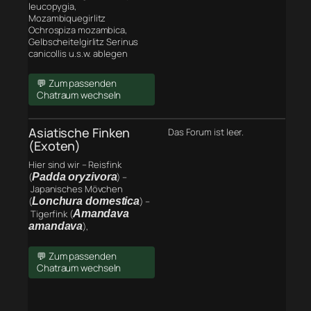
leucopygia,
Mozambiquegirlitz
Ochrospiza mozambica,
Gelbscheitelgirlitz Serinus
canicollis u.s.w. ablegen
💬 Zum passenden
Chatraum wechseln
Asiatische Finken
Das Forum ist leer.
(Exoten)
Hier sind wir – Reisfink
(
Padda oryzivora
) –
Japanisches Mövchen
(
Lonchura domestica
) –
Tigerfink (
Amandava
amandava
),
💬 Zum passenden
Chatraum wechseln