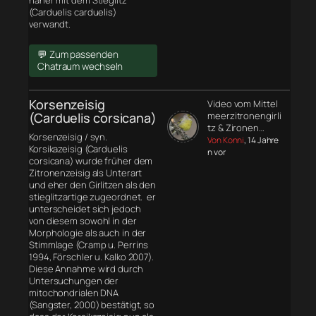
näher mit dem Stieglitz
(Carduelis carduelis)
verwandt.
💬 Zum passenden
Chatraum wechseln
Korsenzeisig
Video vom Mittel
(Carduelis corsicana)
meerzitronengirli
tz & Zironen…
Korsenzeisig / syn.
Von Konni
, 14 Jahre
Korsikazeisig (Carduelis
n vor
corsicana) wurde früher dem
Zitronenzeisig als Unterart
und eher den Girlitzen als den
stieglitzartige zugeordnet. er
unterscheidet sich jedoch
von diesem sowohl in der
Morphologie
als auch in der
Stimmlage (Cramp u. Perrins
1994, Förschler u. Kalko 2007).
Diese Annahme wird durch
Untersuchungen der
mitochondrialen DNA
(Sangster, 2000) bestätigt, so