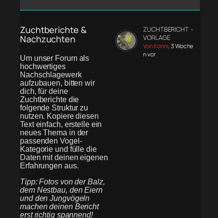
Zuchtberichte &
ZUCHTBERICHT –
Nachzuchten
VORLAGE
Von Konni
, 3 Woche
n vor
Um unser Forum als
hochwertiges
Nachschlagewerk
aufzubauen, bitten wir
dich, für deine
Zuchtberichte die
folgende Struktur zu
nutzen. Kopiere diesen
Text einfach, erstelle ein
neues Thema in der
passenden Vogel-
Kategorie und fülle die
Daten mit deinen eigenen
Erfahrungen aus.
Tipp: Fotos von der Balz,
dem Nestbau, den Eiern
und den Jungvögeln
machen deinen Bericht
erst richtig spannend!