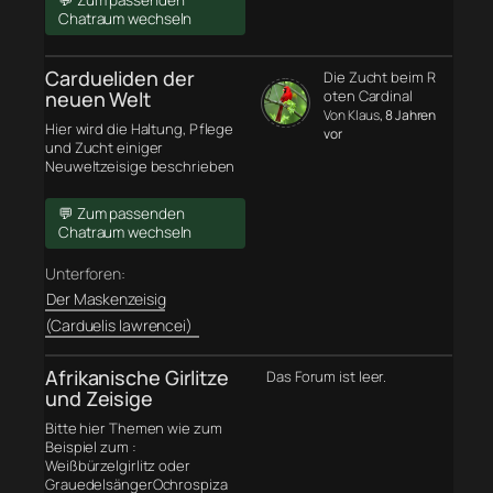
💬 Zum passenden
Chatraum wechseln
Cardueliden der
Die Zucht beim R
neuen Welt
oten Cardinal
Von Klaus
, 8 Jahren
Hier wird die Haltung, Pflege
vor
und Zucht einiger
Neuweltzeisige beschrieben
💬 Zum passenden
Chatraum wechseln
Unterforen:
Der Maskenzeisig
(Carduelis lawrencei)
Afrikanische Girlitze
Das Forum ist leer.
und Zeisige
Bitte hier Themen wie zum
Beispiel zum :
Weißbürzelgirlitz oder
GrauedelsängerOchrospiza