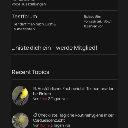
Vogelausstellungen
Testforum
8q8sq9tm
Von ashitekjiv04
, 1
Hier darf man nach Lust &
0 Jahren vor
Laune testen
…niste dich ein – werde Mitglied!
Recent Topics
📝 Ausführlicher Fachbericht: Trichomonaden
bei Finken
Von
Lisa
2 Tagen vor
📋 Checkliste: Tägliche Routinehygiene in der
Carduelidenzucht
Von
Konni
3 Tagen vor