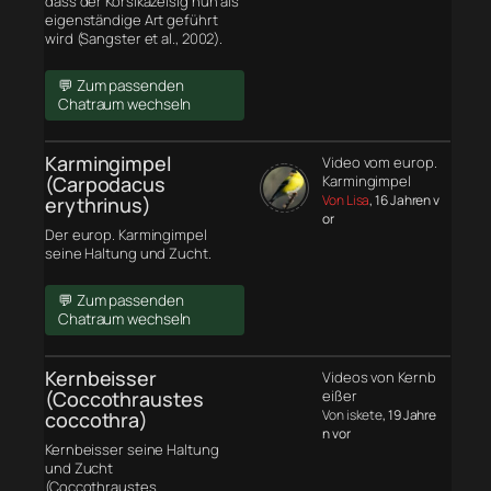
dass der Korsikazeisig nun als
eigenständige Art geführt
wird (Sangster et al., 2002).
💬 Zum passenden
Chatraum wechseln
Karmingimpel
Video vom europ.
(Carpodacus
Karmingimpel
Von Lisa
, 16 Jahren v
erythrinus)
or
Der europ. Karmingimpel
seine Haltung und Zucht.
💬 Zum passenden
Chatraum wechseln
Kernbeisser
Videos von Kernb
(Coccothraustes
eißer
Von iskete
, 19 Jahre
coccothra)
n vor
Kernbeisser seine Haltung
und Zucht
(Coccothraustes