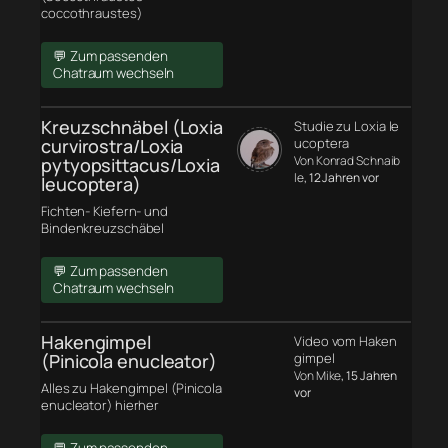
coccothraustes)
💬 Zum passenden
Chatraum wechseln
Kreuzschnäbel (Loxia
Studie zu Loxia le
curvirostra/Loxia
ucoptera
Von Konrad Schnaib
pytyopsittacus/Loxia
le
, 12 Jahren vor
leucoptera)
Fichten- Kiefern- und
Bindenkreuzschäbel
💬 Zum passenden
Chatraum wechseln
Hakengimpel
Video vom Haken
(Pinicola enucleator)
gimpel
Von Mike
, 15 Jahren
Alles zu Hakengimpel (Pinicola
vor
enucleator) hierher