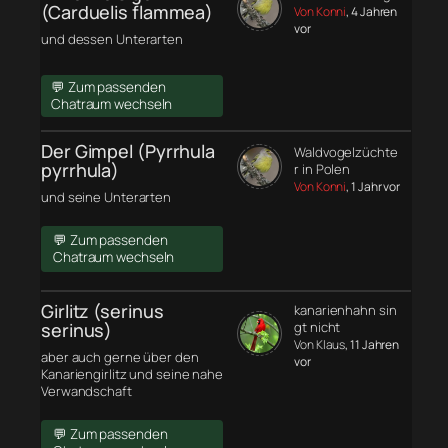
(Carduelis flammea)
Von Konni
, 4 Jahren
vor
und dessen Unterarten
💬 Zum passenden
Chatraum wechseln
Der Gimpel (Pyrrhula
Waldvogelzüchte
pyrrhula)
r in Polen
Von Konni
, 1 Jahr vor
und seine Unterarten
💬 Zum passenden
Chatraum wechseln
Girlitz (serinus
kanarienhahn sin
serinus)
gt nicht
Von Klaus
, 11 Jahren
aber auch gerne über den
vor
Kanariengirlitz und seine nahe
Verwandschaft
💬 Zum passenden