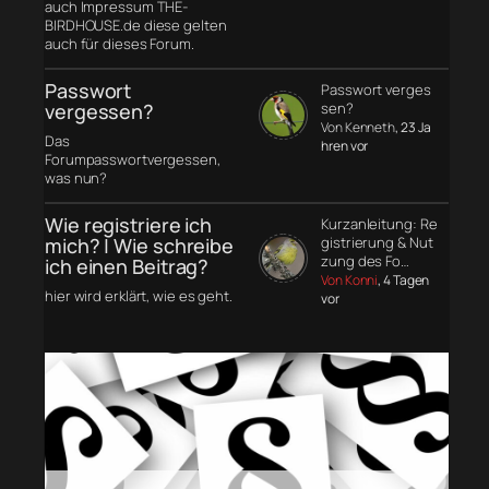
auch Impressum THE-
BIRDHOUSE.de diese gelten
auch für dieses Forum.
Passwort
Passwort verges
vergessen?
sen?
Von Kenneth
, 23 Ja
Das
hren vor
Forumpasswortvergessen,
was nun?
Wie registriere ich
Kurzanleitung: Re
mich? | Wie schreibe
gistrierung & Nut
zung des Fo…
ich einen Beitrag?
Von Konni
, 4 Tagen
hier wird erklärt, wie es geht.
vor