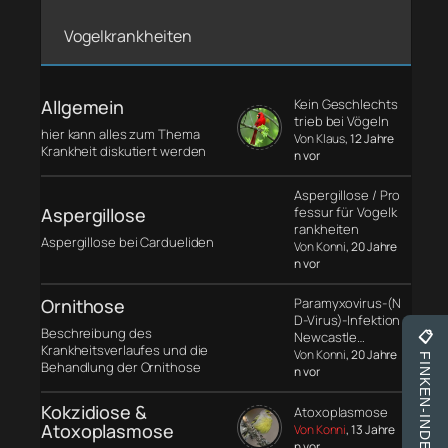
Vogelkrankheiten
Allgemein
Kein Geschlechts
trieb bei Vögeln
hier kann alles zum Thema
Von Klaus
, 12 Jahre
Krankheit diskutiert werden
n vor
Aspergillose / Pro
Aspergillose
fessur für Vogelk
rankheiten
Aspergillose bei Cardueliden
Von Konni
, 20 Jahre
n vor
Ornithose
Paramyxovirus-(N
D-Virus)-Infektion
Beschreibung des
Newcastle…
📋
Krankheitsverlaufes und die
Von Konni
, 20 Jahre
FINKEN-INDEX
Behandlung der Ornithose
n vor
Kokzidiose &
Atoxoplasmose
Atoxoplasmose
Von Konni
, 13 Jahre
n vor