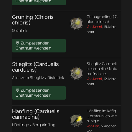
Chatraum wechseln
Grünling (Chloris
Chinagrünling ( C
chloris)
hloris sinica)
Von Konni
, 19 Jahre
Grünfink
n vor
💬 Zum passenden
Chatraum wechseln
Stieglitz (Carduelis
Stieglitz Cardueli
carduelis)
s carduelis / Natu
raufnahme…
Alles zum Stieglitz / Distelfink
Von Konni
, 12 Jahre
n vor
💬 Zum passenden
Chatraum wechseln
Hänfling (Carduelis
Hänfling im Käfig
cannabina)
… erstaunlich wie
ruhig d…
Hänflinge / Berghänfling
Von Lisa
, 3 Wochen
vor