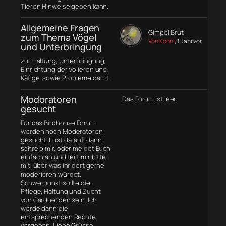
Tieren Hinweise geben kann.
Allgemeine Fragen
Gimpel Brut
zum Thema Vögel
Von Konni
, 1 Jahr vor
und Unterbringung
zur Haltung, Unterbringung,
Einrichtung der Volieren und
Käfige, sowie Probleme damit
Modoratoren
Das Forum ist leer.
gesucht
Für das Birdhouse Forum
werden noch Moderatoren
gesucht. Lust darauf, dann
schreib mir, oder meldet Euch
einfach an und teilt mir bitte
mit, über was ihr dort gerne
moderieren würdet.
Schwerpunkt sollte die
Pflege, Haltung und Zucht
von Cardueliden sein. Ich
werde dann die
entsprechenden Rechte
vergeben. Liebe Grüsse