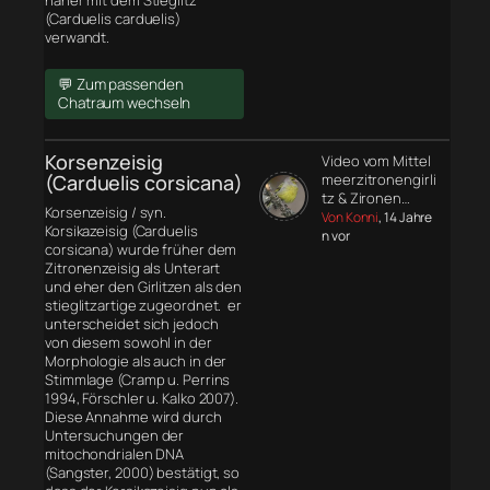
näher mit dem Stieglitz
(Carduelis carduelis)
verwandt.
💬 Zum passenden
Chatraum wechseln
Korsenzeisig
Video vom Mittel
(Carduelis corsicana)
meerzitronengirli
tz & Zironen…
Korsenzeisig / syn.
Von Konni
, 14 Jahre
Korsikazeisig (Carduelis
n vor
corsicana) wurde früher dem
Zitronenzeisig als Unterart
und eher den Girlitzen als den
stieglitzartige zugeordnet. er
unterscheidet sich jedoch
von diesem sowohl in der
Morphologie
als auch in der
Stimmlage (Cramp u. Perrins
1994, Förschler u. Kalko 2007).
Diese Annahme wird durch
Untersuchungen der
mitochondrialen DNA
(Sangster, 2000) bestätigt, so