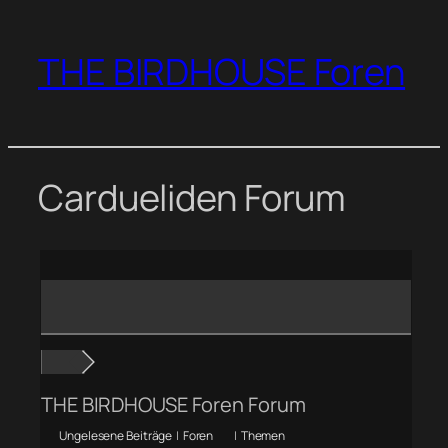
Zum
Inhalt
THE BIRDHOUSE Foren
springen
Cardueliden Forum
THE BIRDHOUSE Foren Forum
Ungelesene Beiträge
|
Foren
|
Themen