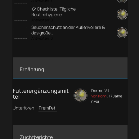
Antworten: 1
📋 Checkliste: Tägliche
Routinehygiene…
Antworten: 0
Seuchenschutz an der Außenvoliere &
das große…
Antworten: 0
Ernährung
Futterergänzungsmit
Darmo Vit
tel
Von Konni
, 17 Jahre
n vor
Unterforen:
PremPet
Zuchtberichte