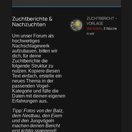
Zuchtberichte &
ZUCHTBERICHT –
Nachzuchten
VORLAGE
Von Konni
, 3 Woche
n vor
Um unser Forum als
hochwertiges
Nachschlagewerk
aufzubauen, bitten wir
dich, für deine
Zuchtberichte die
folgende Struktur zu
nutzen. Kopiere diesen
Text einfach, erstelle ein
neues Thema in der
passenden Vogel-
Kategorie und fülle die
Daten mit deinen eigenen
Erfahrungen aus.
Tipp: Fotos von der Balz,
dem Nestbau, den Eiern
und den Jungvögeln
machen deinen Bericht
erst richtig spannend!