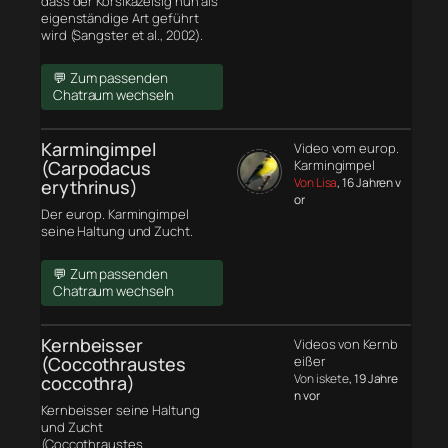
dass der Korsikazeisig nun als
eigenständige Art geführt
wird (Sangster et al., 2002).
💬 Zum passenden
Chatraum wechseln
Karmingimpel
Video vom europ.
(Carpodacus
Karmingimpel
Von Lisa
, 16 Jahren v
erythrinus)
or
Der europ. Karmingimpel
seine Haltung und Zucht.
💬 Zum passenden
Chatraum wechseln
Kernbeisser
Videos von Kernb
(Coccothraustes
eißer
Von iskete
, 19 Jahre
coccothra)
n vor
Kernbeisser seine Haltung
und Zucht
(Coccothraustes