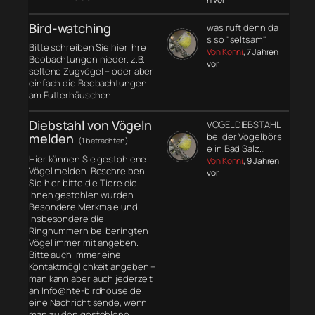
Bird-watching
was ruft denn da
s so "seltsam"
Bitte schreiben Sie hier Ihre
Von Konni
, 7 Jahren
Beobachtungen nieder. z.B.
vor
seltene Zugvögel – oder aber
einfach die Beobachtungen
am Futterhäuschen.
Diebstahl von Vögeln
VOGELDIEBSTAHL
melden
bei der Vogelbörs
(1 betrachten)
e in Bad Salz…
Hier können Sie gestohlene
Von Konni
, 9 Jahren
Vögel melden. Beschreiben
vor
Sie hier bitte die Tiere die
Ihnen gestohlen wurden.
Besondere Merkmale und
insbesondere die
Ringnummern bei beringten
Vögel immer mit angeben.
Bitte auch immer eine
Kontaktmöglichkeit angeben –
man kann aber auch jederzeit
an Info@hte-birdhouse.de
eine Nachricht sende, wenn
man zu den gestohlene