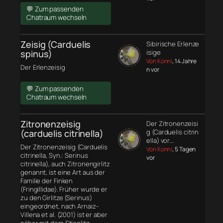
💬 Zum passenden
Chatraum wechseln
Zeisig (Carduelis
Sibirische Erlenze
spinus)
isige
Von Konni
, 14 Jahre
Der Erlenzeisig
n vor
💬 Zum passenden
Chatraum wechseln
Zitronenzeisig
Der Zitronenzeisi
(carduelis citrinella)
g (Carduelis citrin
ella) vor…
Der Zitronenzeisig (Carduelis
Von Konni
, 5 Tagen
citrinella, Syn.: Serinus
vor
citrinella), auch Zitronengirlitz
genannt, ist eine Art aus der
Familie der Finken
(Fringillidae). Früher wurde er
zu den Girlitze (Serinus)
eingeordnet, nach Arnaiz-
Villena et al. (2001) ist er aber