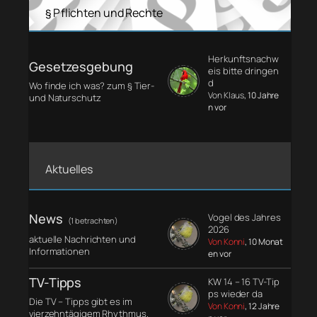
§ Pflichten und Rechte
Herkunftsnachw
Gesetzesgebung
eis bitte dringen
d
Wo finde ich was? zum § Tier-
Von Klaus
, 10 Jahre
und Naturschutz
n vor
Aktuelles
News
Vogel des Jahres
(1 betrachten)
2026
aktuelle Nachrichten und
Von Konni
, 10 Monat
Informationen
en vor
TV-Tipps
KW 14 – 16 TV-Tip
ps wieder da
Die TV – Tipps gibt es im
Von Konni
, 12 Jahre
vierzehntägigem Rhythmus.