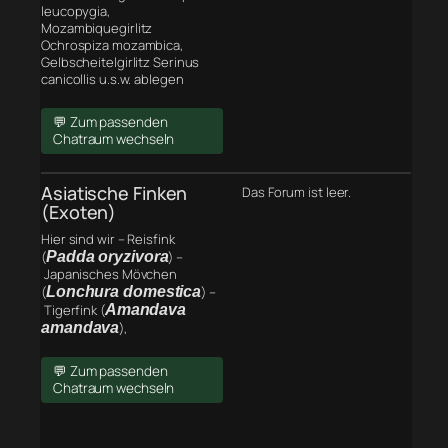
leucopygia,
Mozambiquegirlitz
Ochrospiza mozambica,
Gelbscheitelgirlitz Serinus
canicollis u.s.w. ablegen
💬 Zum passenden
Chatraum wechseln
Asiatische Finken
Das Forum ist leer.
(Exoten)
Hier sind wir – Reisfink
(
Padda oryzivora
) –
Japanisches Mövchen
(
Lonchura domestica
) –
Tigerfink (
Amandava
amandava
),
💬 Zum passenden
Chatraum wechseln