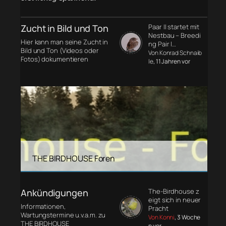
Zucht in Bild und Ton
Paar II startet mit
Nestbau – Breedi
Hier kann man seine Zucht in
ng Pair I…
Bild und Ton (Videos oder
Von Konrad Schnaib
Fotos) dokumentieren
le
, 11 Jahren vor
THE BIRDHOUSE Foren
Ankündigungen
The-Birdhouse z
eigt sich in neuer
Informationen,
Pracht
Wartungstermine u.v.a.m. zu
Von Konni
, 3 Woche
THE BIRDHOUSE
n vor