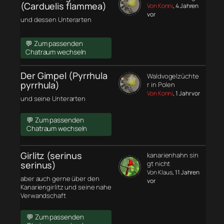
(Carduelis flammea)
Von Konni
, 4 Jahren
vor
und dessen Unterarten
💬 Zum passenden
Chatraum wechseln
Der Gimpel (Pyrrhula
Waldvogelzüchte
pyrrhula)
r in Polen
Von Konni
, 1 Jahr vor
und seine Unterarten
💬 Zum passenden
Chatraum wechseln
Girlitz (serinus
kanarienhahn sin
serinus)
gt nicht
Von Klaus
, 11 Jahren
aber auch gerne über den
vor
Kanariengirlitz und seine nahe
Verwandschaft
💬 Zum passenden