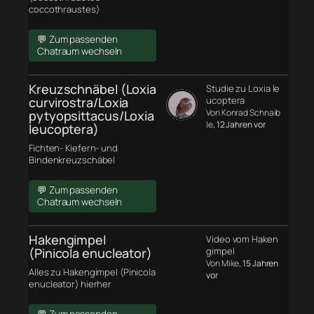
coccothraustes)
💬 Zum passenden
Chatraum wechseln
Kreuzschnäbel (Loxia
Studie zu Loxia le
curvirostra/Loxia
ucoptera
Von Konrad Schnaib
pytyopsittacus/Loxia
le
, 12 Jahren vor
leucoptera)
Fichten- Kiefern- und
Bindenkreuzschäbel
💬 Zum passenden
Chatraum wechseln
Hakengimpel
Video vom Haken
(Pinicola enucleator)
gimpel
Von Mike
, 15 Jahren
Alles zu Hakengimpel (Pinicola
vor
enucleator) hierher