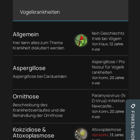
Vogelkrankheiten
Allgemein
Kein Geschlechts
trieb bei Vögeln
hier kann alles zum Thema
Von Klaus
, 12 Jahre
Krankheit diskutiert werden
n vor
Aspergillose / Pro
Aspergillose
fessur für Vogelk
rankheiten
Aspergillose bei Cardueliden
Von Konni
, 20 Jahre
n vor
Ornithose
Paramyxovirus-(N
D-Virus)-Infektion
Beschreibung des
Newcastle…
📋
Krankheitsverlaufes und die
Von Konni
, 20 Jahre
FINKEN-INDEX
Behandlung der Ornithose
n vor
Kokzidiose &
Atoxoplasmose
Atoxoplasmose
Von Konni
, 13 Jahre