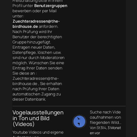
Freischaltung bitte in Ihrem
Profil unter
Benutzergruppen
bewerben oder per Mail
unter:
Zuechteradressen@the-
birdhouse.de
anfordern.
Nach Prüfung wird Ihr
Benutzer der berechtigten
Gruppe hinzugefügt.
Eintragen neuer Daten,
Datenpflege, löschen usw.
sind nur durch Moderatoren
möglich. Wünschen Sie eine
Eintrag Ihrer Daten senden
Sie diese an :
Zuechteradressen@the-
birdhouse.de , Sie erhalten
nach Prüfung Ihrer Daten
automatischen Zugang zu
dieser Datenbank.
Vogelausstellungen
Suche nach Vide
in Ton und Bild
oaufnahmen von
fliegenden Wild…
(Videos)
Von St3ll4
, 3 Monat
Youtube Videos und eigene
en vor