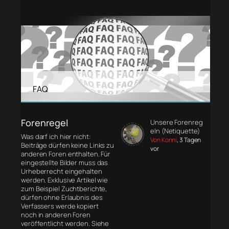
FAQ
Forenregel
Unsere Forenreg
eln (Netiquette)
Was darf ich hier nicht:
Von Konni
, 3 Tagen
Beiträge dürfen keine Links zu
vor
anderen Foren enthalten. Für
eingestellte Bilder muss das
Urheberrecht eingehalten
werden. Exklusive Artikel wie
zum Beispiel Zuchtberichte,
dürfen ohne Erlaubnis des
Verfassers werde kopiert
noch in anderen Foren
veröffentlicht werden. Siehe