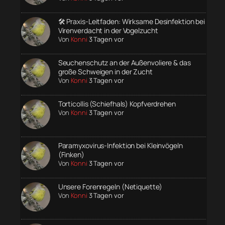
🛠️ Praxis-Leitfaden: Wirksame Desinfektion bei
Virenverdacht in der Vogelzucht
Von
Konni
3 Tagen vor
Seuchenschutz an der Außenvoliere & das
große Schweigen in der Zucht
Von
Konni
3 Tagen vor
Torticollis (Schiefhals) Kopfverdrehen
Von
Konni
3 Tagen vor
Paramyxovirus-Infektion bei Kleinvögeln
(Finken)
Von
Konni
3 Tagen vor
Unsere Forenregeln (Netiquette)
Von
Konni
3 Tagen vor