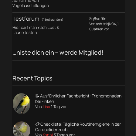
Aufnahme von
Vogelausstellungen
Testforum
8q8sq9tm
(1 betrachten)
Von ashitekjiv04
, 1
Hier darf man nach Lust &
0 Jahren vor
Laune testen
…niste dich ein – werde Mitglied!
Recent Topics
📝 Ausführlicher Fachbericht: Trichomonaden
bei Finken
Von
Lisa
1 Tag vor
📋 Checkliste: Tägliche Routinehygiene in der
Carduelidenzucht
Von
Konni
3 Tagen vor