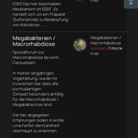
n vor
ESB3 Das hier beschieben
Medikament ist ESB3 . Es
handelt sich um ein Präparat
(Sulfonamide) zu Bekämpfung
von Kokzidiose …
Megabakterien /
Megabakterien /
Macrorhabdiose
Macrorhabdiose
Von Konni
, 3 Woche
Spezialforum zur
n vor
Macrorhabdiose bei einh.
Cardueliden.
In meiner langjährigen
Vogelhaltung, wurde mir
inzwischen klar, dass alle
pyrrhulaartigen
(Gimpel) besonders anfällig
für die Macrorhabdiose /
Megabakteriose sind.
Die hier abgegeben
Erfahrungen sollen in erster
Linie helfen die Krankheit
überhaupt zu erkennen.