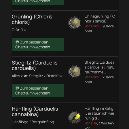
Chatraum wechseln
Grünling (Chloris
Chinagrünling ( C
chloris)
hloris sinica)
Von Konni
, 19 Jahre
Grünfink
n vor
💬 Zum passenden
Chatraum wechseln
Stieglitz (Carduelis
Stieglitz Cardueli
carduelis)
s carduelis / Natu
raufnahme…
Alles zum Stieglitz / Distelfink
Von Konni
, 12 Jahre
n vor
💬 Zum passenden
Chatraum wechseln
Hänfling (Carduelis
Hänfling im Käfig
cannabina)
… erstaunlich wie
ruhig d…
Hänflinge / Berghänfling
Von Lisa
, 3 Wochen
vor