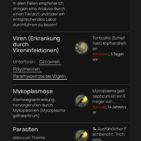
In allen Fällen empfehle ich
dringen eine Analyse durch
einen Tierarzt und/oder ein
entsprechendes Labor
durchführen zu lassen!
Viren (Erkrankung
Torticollis (Schief
durch
hals) Kopfverdreh
en
Vireninfektionen)
Von Konni
, 3 Tagen
vor
Unterforen:
Circoviren
Polyomaviren
Paramyxovirose bei Vögeln
Mykoplasmose
Mycoplasma galli
septicum ist ein E
Atemwegserkrankung
rreger von …
hervorgerufen durch
Von Lisa
, 14 Jahren v
Mykoplasmen (Mycoplasma
or
gallisepticum)
Parasiten
📝 Ausführlicher F
achbericht: Trich
alles zum Thema
omo…