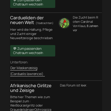
💬 Zum passenden
Chatraum wechseln
Cardueliden der
Die Zucht beim R
neuen Welt
oten Cardinal
(1 betrachten)
Von Klaus
, 8 Jahren
Hier wird die Haltung, Pflege
vor
und Zucht einiger
Neuweltzeisige beschrieben
💬 Zum passenden
Chatraum wechseln
Unterforen:
Der Maskenzeisig
(Carduelis lawrencei)
Afrikanische Girlitze
Das Forum ist leer.
und Zeisige
Bitte hier Themen wie zum
Beispiel zum :
Weißbürzelgirlitz oder
GrauedelsängerOchrospiza