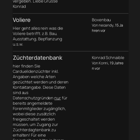
vergeben. Liebe Grüsse
Konrad
Voliere
Boxenbau
Von neoandy
, 15 Ja
Hier geht alles rein was die
hren vor
Voliere betrifft. z.B. Bau,
Ausstattung, Bepflanzung
u.s.w.
Züchterdatenbank
Konrad Schnaible
Von Konni
, 19 Jahre
hier finden Sie
n vor
Carduelidenzüchter inkl.
Angaben welche Arten
gezüchtet werden und deren
Kontaktangabe. Diese Daten
sind aus
Datenschutzgründen
nur
für
bereits angemeldete
Forenmitglieder zugängllich,
wobei diese zusätzlich
freigeschaltet werden
müssen, um Zugang zur
Züchterdagtenbank zu
erhalten! Für eine