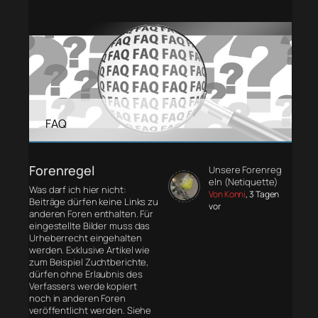
FAQ
Forenregel
Unsere Forenreg
eln (Netiquette)
Was darf ich hier nicht:
Von Konni
, 3 Tagen
Beiträge dürfen keine Links zu
vor
anderen Foren enthalten. Für
eingestellte Bilder muss das
Urheberrecht eingehalten
werden. Exklusive Artikel wie
zum Beispiel Zuchtberichte,
dürfen ohne Erlaubnis des
Verfassers werde kopiert
noch in anderen Foren
veröffentlicht werden. Siehe