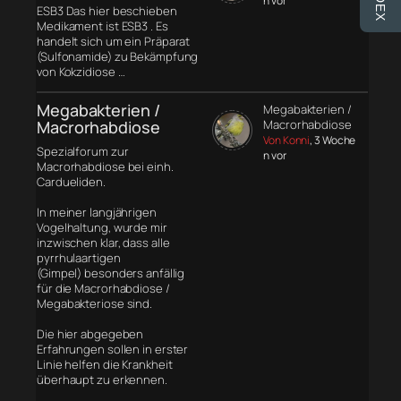
n vor
ESB3 Das hier beschieben
Medikament ist ESB3 . Es
handelt sich um ein Präparat
(Sulfonamide) zu Bekämpfung
von Kokzidiose …
Megabakterien /
Megabakterien /
Macrorhabdiose
Macrorhabdiose
Von Konni
, 3 Woche
Spezialforum zur
n vor
Macrorhabdiose bei einh.
Cardueliden.
In meiner langjährigen
Vogelhaltung, wurde mir
inzwischen klar, dass alle
pyrrhulaartigen
(Gimpel) besonders anfällig
für die Macrorhabdiose /
Megabakteriose sind.
Die hier abgegeben
Erfahrungen sollen in erster
Linie helfen die Krankheit
überhaupt zu erkennen.