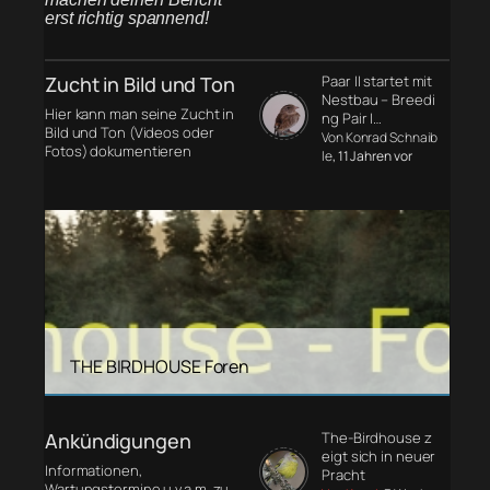
erst richtig spannend!
Zucht in Bild und Ton
Paar II startet mit
Nestbau – Breedi
Hier kann man seine Zucht in
ng Pair I…
Bild und Ton (Videos oder
Von Konrad Schnaib
Fotos) dokumentieren
le
, 11 Jahren vor
THE BIRDHOUSE Foren
Ankündigungen
The-Birdhouse z
eigt sich in neuer
Informationen,
Pracht
Wartungstermine u.v.a.m. zu