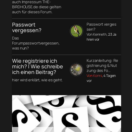
auch Impressum THE-
BIRDHOUSE.de diese gelten
auch für dieses Forum.
Passwort
Passwort verges
vergessen?
sen?
Von Kenneth
, 23 Ja
Das
hren vor
Forumpasswortvergessen,
was nun?
Wie registriere ich
Kurzanleitung: Re
mich? | Wie schreibe
gistrierung & Nut
zung des Fo…
ich einen Beitrag?
Von Konni
, 4 Tagen
hier wird erklärt, wie es geht.
vor