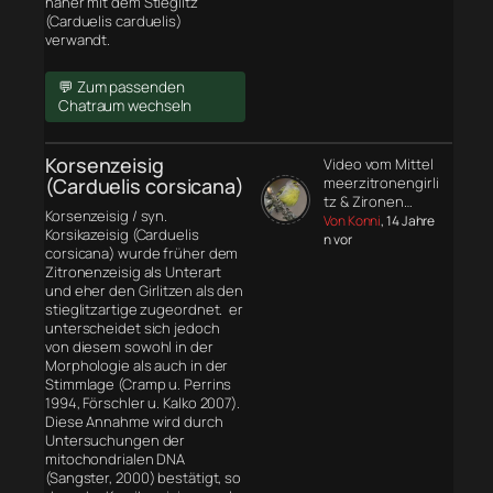
näher mit dem Stieglitz
(Carduelis carduelis)
verwandt.
💬 Zum passenden
Chatraum wechseln
Korsenzeisig
Video vom Mittel
(Carduelis corsicana)
meerzitronengirli
tz & Zironen…
Korsenzeisig / syn.
Von Konni
, 14 Jahre
Korsikazeisig (Carduelis
n vor
corsicana) wurde früher dem
Zitronenzeisig als Unterart
und eher den Girlitzen als den
stieglitzartige zugeordnet. er
unterscheidet sich jedoch
von diesem sowohl in der
Morphologie
als auch in der
Stimmlage (Cramp u. Perrins
1994, Förschler u. Kalko 2007).
Diese Annahme wird durch
Untersuchungen der
mitochondrialen DNA
(Sangster, 2000) bestätigt, so