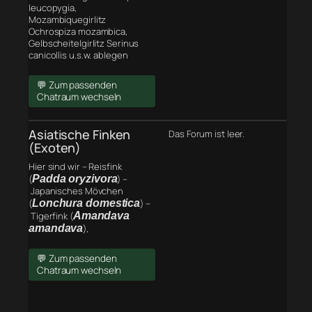
leucopygia,
Mozambiquegirlitz
Ochrospiza mozambica,
Gelbscheitelgirlitz Serinus
canicollis u.s.w. ablegen
💬 Zum passenden
Chatraum wechseln
Asiatische Finken
Das Forum ist leer.
(Exoten)
Hier sind wir – Reisfink
(
Padda oryzivora
) –
Japanisches Mövchen
(
Lonchura domestica
) –
Tigerfink (
Amandava
amandava
),
💬 Zum passenden
Chatraum wechseln