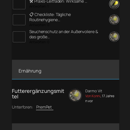
🛠️ Praxis-Leitfaden: Wirksame …
Antworten: 1
📋 Checkliste: Tägliche
Routinehygiene…
Antworten: 0
Seuchenschutz an der Außenvoliere &
das große…
Antworten: 0
Ernährung
Futterergänzungsmit
Darmo Vit
tel
Von Konni
, 17 Jahre
n vor
Unterforen:
PremPet