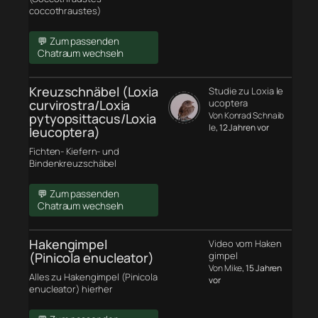
coccothraustes)
💬 Zum passenden
Chatraum wechseln
Kreuzschnäbel (Loxia
Studie zu Loxia le
curvirostra/Loxia
ucoptera
Von Konrad Schnaib
pytyopsittacus/Loxia
le
, 12 Jahren vor
leucoptera)
Fichten- Kiefern- und
Bindenkreuzschäbel
💬 Zum passenden
Chatraum wechseln
Hakengimpel
Video vom Haken
(Pinicola enucleator)
gimpel
Von Mike
, 15 Jahren
Alles zu Hakengimpel (Pinicola
vor
enucleator) hierher