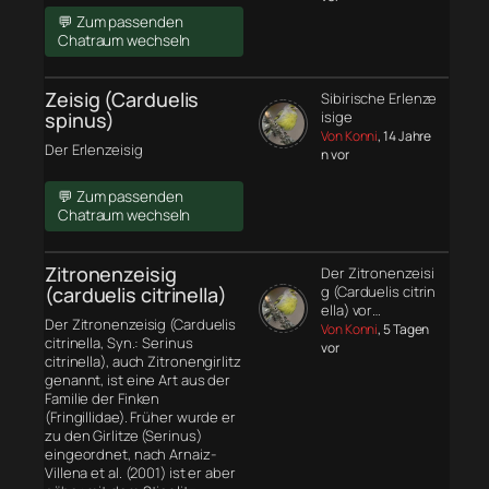
💬 Zum passenden
Chatraum wechseln
Zeisig (Carduelis
Sibirische Erlenze
spinus)
isige
Von Konni
, 14 Jahre
Der Erlenzeisig
n vor
💬 Zum passenden
Chatraum wechseln
Zitronenzeisig
Der Zitronenzeisi
(carduelis citrinella)
g (Carduelis citrin
ella) vor…
Der Zitronenzeisig (Carduelis
Von Konni
, 5 Tagen
citrinella, Syn.: Serinus
vor
citrinella), auch Zitronengirlitz
genannt, ist eine Art aus der
Familie der Finken
(Fringillidae). Früher wurde er
zu den Girlitze (Serinus)
eingeordnet, nach Arnaiz-
Villena et al. (2001) ist er aber