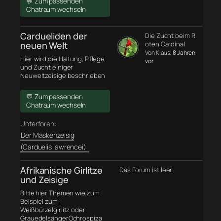
💬 Zum passenden
Chatraum wechseln
Cardueliden der
Die Zucht beim R
neuen Welt
oten Cardinal
Von Klaus
, 8 Jahren
Hier wird die Haltung, Pflege
vor
und Zucht einiger
Neuweltzeisige beschrieben
💬 Zum passenden
Chatraum wechseln
Unterforen:
Der Maskenzeisig
(Carduelis lawrencei)
Afrikanische Girlitze
Das Forum ist leer.
und Zeisige
Bitte hier Themen wie zum
Beispiel zum :
Weißbürzelgirlitz oder
GrauedelsängerOchrospiza