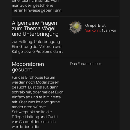
eine Nachricht sende, wenn
man zu den gestohlene
Tieren Hinweise geben kann.
Allgemeine Fragen
Gimpel Brut
zum Thema Vögel
Von Konni
, 1 Jahr vor
und Unterbringung
zur Haltung, Unterbringung,
Einrichtung der Volieren und
Käfige, sowie Probleme damit
Modoratoren
Das Forum ist leer.
gesucht
Für das Birdhouse Forum
werden noch Moderatoren
gesucht. Lust darauf, dann
schreib mir, oder meldet Euch
einfach an und teilt mir bitte
mit, über was ihr dort gerne
moderieren würdet.
Schwerpunkt sollte die
Pflege, Haltung und Zucht
von Cardueliden sein. Ich
werde dann die