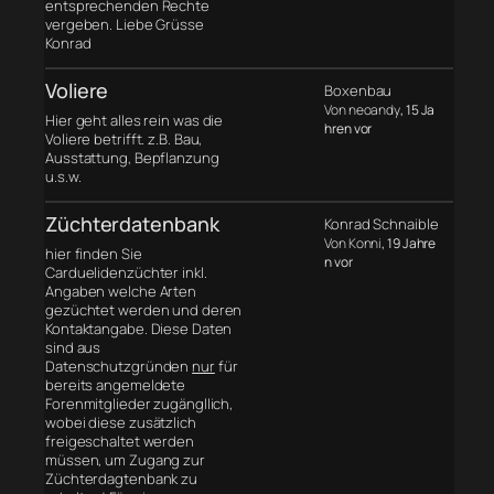
entsprechenden Rechte
vergeben. Liebe Grüsse
Konrad
Voliere
Boxenbau
Von neoandy
, 15 Ja
Hier geht alles rein was die
hren vor
Voliere betrifft. z.B. Bau,
Ausstattung, Bepflanzung
u.s.w.
Züchterdatenbank
Konrad Schnaible
Von Konni
, 19 Jahre
hier finden Sie
n vor
Carduelidenzüchter inkl.
Angaben welche Arten
gezüchtet werden und deren
Kontaktangabe. Diese Daten
sind aus
Datenschutzgründen
nur
für
bereits angemeldete
Forenmitglieder zugängllich,
wobei diese zusätzlich
freigeschaltet werden
müssen, um Zugang zur
Züchterdagtenbank zu