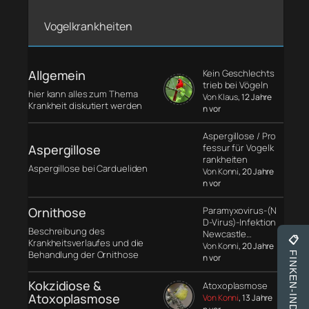
Vogelkrankheiten
Allgemein
Kein Geschlechts
trieb bei Vögeln
hier kann alles zum Thema
Von Klaus
, 12 Jahre
Krankheit diskutiert werden
n vor
Aspergillose / Pro
Aspergillose
fessur für Vogelk
rankheiten
Aspergillose bei Cardueliden
Von Konni
, 20 Jahre
n vor
Ornithose
Paramyxovirus-(N
D-Virus)-Infektion
Beschreibung des
Newcastle…
📋
Krankheitsverlaufes und die
Von Konni
, 20 Jahre
Behandlung der Ornithose
FINKEN-INDEX
n vor
Kokzidiose &
Atoxoplasmose
Atoxoplasmose
Von Konni
, 13 Jahre