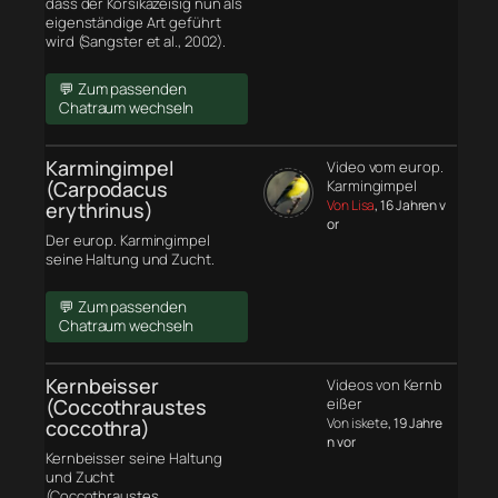
dass der Korsikazeisig nun als
eigenständige Art geführt
wird (Sangster et al., 2002).
💬 Zum passenden
Chatraum wechseln
Karmingimpel
Video vom europ.
(Carpodacus
Karmingimpel
Von Lisa
, 16 Jahren v
erythrinus)
or
Der europ. Karmingimpel
seine Haltung und Zucht.
💬 Zum passenden
Chatraum wechseln
Kernbeisser
Videos von Kernb
(Coccothraustes
eißer
Von iskete
, 19 Jahre
coccothra)
n vor
Kernbeisser seine Haltung
und Zucht
(Coccothraustes