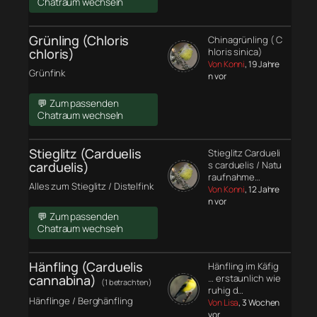
Chatraum wechseln
Grünling (Chloris
Chinagrünling ( C
chloris)
hloris sinica)
Von Konni
, 19 Jahre
Grünfink
n vor
💬 Zum passenden
Chatraum wechseln
Stieglitz (Carduelis
Stieglitz Cardueli
carduelis)
s carduelis / Natu
raufnahme…
Alles zum Stieglitz / Distelfink
Von Konni
, 12 Jahre
n vor
💬 Zum passenden
Chatraum wechseln
Hänfling (Carduelis
Hänfling im Käfig
cannabina)
… erstaunlich wie
(1 betrachten)
ruhig d…
Hänflinge / Berghänfling
Von Lisa
, 3 Wochen
vor