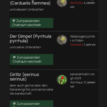
(Carduelis flammea)
Von Konni
, 4 Jahren
vor
und dessen Unterarten
💬 Zum passenden
Chatraum wechseln
Der Gimpel (Pyrrhula
Waldvogelzüchte
pyrrhula)
r in Polen
Von Konni
, 1 Jahr vor
und seine Unterarten
💬 Zum passenden
Chatraum wechseln
Girlitz (serinus
kanarienhahn sin
serinus)
gt nicht
Von Klaus
, 11 Jahren
aber auch gerne über den
vor
Kanariengirlitz und seine nahe
Verwandschaft
💬 Zum passenden