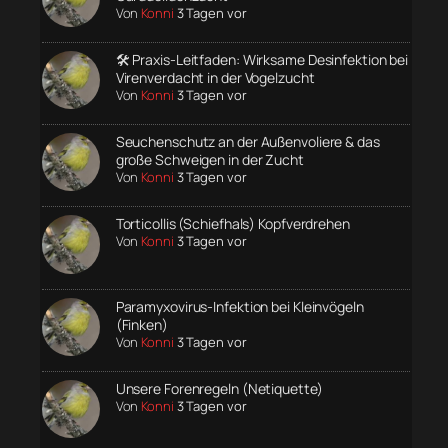
Von
Konni
3 Tagen vor
🛠️ Praxis-Leitfaden: Wirksame Desinfektion bei
Virenverdacht in der Vogelzucht
Von
Konni
3 Tagen vor
Seuchenschutz an der Außenvoliere & das
große Schweigen in der Zucht
Von
Konni
3 Tagen vor
Torticollis (Schiefhals) Kopfverdrehen
Von
Konni
3 Tagen vor
Paramyxovirus-Infektion bei Kleinvögeln
(Finken)
Von
Konni
3 Tagen vor
Unsere Forenregeln (Netiquette)
Von
Konni
3 Tagen vor