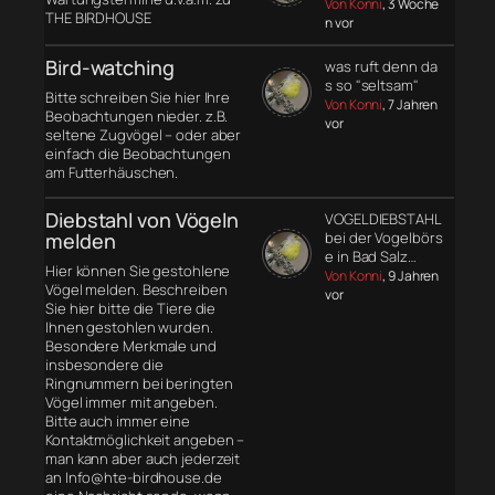
Von Konni
, 3 Woche
THE BIRDHOUSE
n vor
Bird-watching
was ruft denn da
s so "seltsam"
Bitte schreiben Sie hier Ihre
Von Konni
, 7 Jahren
Beobachtungen nieder. z.B.
vor
seltene Zugvögel – oder aber
einfach die Beobachtungen
am Futterhäuschen.
Diebstahl von Vögeln
VOGELDIEBSTAHL
melden
bei der Vogelbörs
e in Bad Salz…
Hier können Sie gestohlene
Von Konni
, 9 Jahren
Vögel melden. Beschreiben
vor
Sie hier bitte die Tiere die
Ihnen gestohlen wurden.
Besondere Merkmale und
insbesondere die
Ringnummern bei beringten
Vögel immer mit angeben.
Bitte auch immer eine
Kontaktmöglichkeit angeben –
man kann aber auch jederzeit
an Info@hte-birdhouse.de