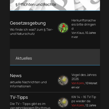
§ Pflichten und Rechte
Herkunftsnachw
Gesetzesgebung
eis bitte dringen
d
Wo finde ich was? zum § Tier-
Von Klaus
, 10 Jahre
und Naturschutz
n vor
Aktuelles
News
Vogel des Jahres
2026
aktuelle Nachrichten und
Von Konni
, 10 Monat
Informationen
en vor
TV-Tipps
KW 14 – 16 TV-Tip
ps wieder da
Die TV – Tipps gibt es im
Von Konni
, 12 Jahre
vierzehntägigem Rhythmus.