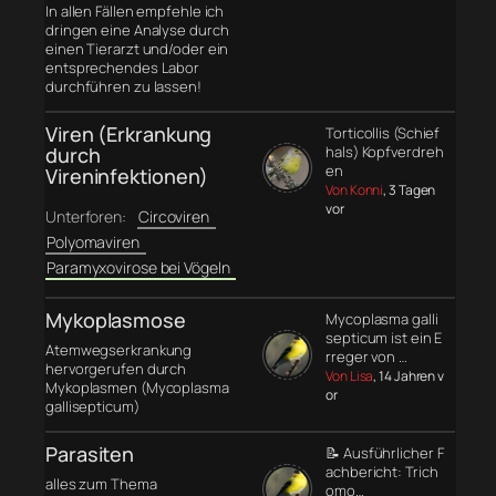
In allen Fällen empfehle ich
dringen eine Analyse durch
einen Tierarzt und/oder ein
entsprechendes Labor
durchführen zu lassen!
Viren (Erkrankung
Torticollis (Schief
durch
hals) Kopfverdreh
en
Vireninfektionen)
Von Konni
, 3 Tagen
vor
Unterforen:
Circoviren
Polyomaviren
Paramyxovirose bei Vögeln
Mykoplasmose
Mycoplasma galli
septicum ist ein E
Atemwegserkrankung
rreger von …
hervorgerufen durch
Von Lisa
, 14 Jahren v
Mykoplasmen (Mycoplasma
or
gallisepticum)
Parasiten
📝 Ausführlicher F
achbericht: Trich
alles zum Thema
omo…