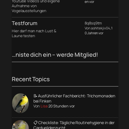
Youtube Videos und eigene
en vor
Aufnahme von
Vogelausstellungen
Testforum
8q8sq9tm
Von ashitekjiv04
, 1
Hier darf man nach Lust &
0 Jahren vor
Laune testen
…niste dich ein – werde Mitglied!
Recent Topics
📝 Ausführlicher Fachbericht: Trichomonaden
bei Finken
Von
Lisa
20 Stunden vor
📋 Checkliste: Tägliche Routinehygiene in der
Carduelidenzucht