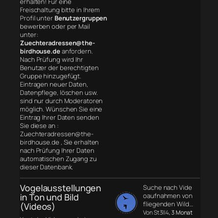
erhalten! Für eine
Freischaltung bitte in Ihrem
Profil unter
Benutzergruppen
bewerben oder per Mail
unter:
Zuechteradressen@the-
birdhouse.de
anfordern.
Nach Prüfung wird Ihr
Benutzer der berechtigten
Gruppe hinzugefügt.
Eintragen neuer Daten,
Datenpflege, löschen usw.
sind nur durch Moderatoren
möglich. Wünschen Sie eine
Eintrag Ihrer Daten senden
Sie diese an :
Zuechteradressen@the-
birdhouse.de , Sie erhalten
nach Prüfung Ihrer Daten
automatischen Zugang zu
dieser Datenbank.
Vogelausstellungen
Suche nach Vide
in Ton und Bild
oaufnahmen von
fliegenden Wild…
(Videos)
Von St3ll4
, 3 Monat