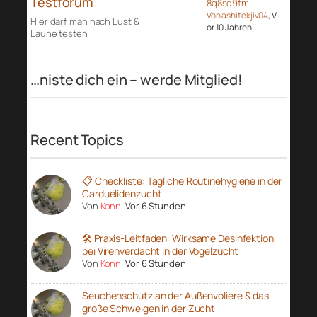
Testforum
8q8sq9tm
Von ashitekjiv04
, V
Hier darf man nach Lust &
or 10 Jahren
Laune testen
…niste dich ein – werde Mitglied!
Recent Topics
📋 Checkliste: Tägliche Routinehygiene in der
Carduelidenzucht
Von
Konni
Vor 6 Stunden
🛠️ Praxis-Leitfaden: Wirksame Desinfektion
bei Virenverdacht in der Vogelzucht
Von
Konni
Vor 6 Stunden
Seuchenschutz an der Außenvoliere & das
große Schweigen in der Zucht