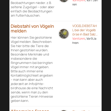
Von Konni
, Vor 7 Jah
Beobachtungen nieder. z.B.
ren
seltene Zugvögel – oder aber
einfach die Beobachtungen
am Futterhäuschen.
Diebstahl von Vögeln
VOGELDIEBSTAH
melden
L bei der Vogelb
örse in Bad Salz…
Hier können Sie gestohlene
Von Konni
, Vor 9 Ja
Vögel melden. Beschreiben
hren
Sie hier bitte die Tiere die
Ihnen gestohlen wurden.
Besondere Merkmale und
insbesondere die
Ringnummern bei beringten
Vögel immer mit angeben.
Bitte auch immer eine
Kontaktmöglichkeit angeben
– man kann aber auch
jederzeit an Info@hte-
birdhouse.de eine Nachricht
sende, wenn man zu den
gestohlene Tieren Hinweise
geben kann.