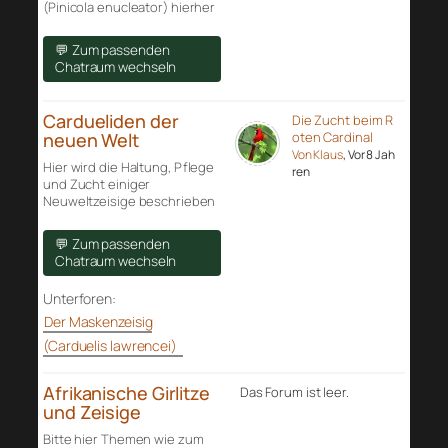
(Pinicola enucleator) hierher
💬 Zum passenden
Chatraum wechseln
Cardueliden der
Die Zucht beim R
neuen Welt
oten Cardinal
Von Klaus
, Vor 8 Jah
Hier wird die Haltung, Pflege
ren
und Zucht einiger
Neuweltzeisige beschrieben
💬 Zum passenden
Chatraum wechseln
Unterforen:
Der Maskenzeisig
(Carduelis lawrencei)
Afrikanische Girlitze
Das Forum ist leer.
und Zeisige
Bitte hier Themen wie zum