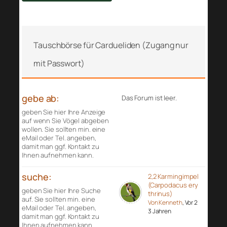
Tauschbörse für Cardueliden (Zugang nur
mit Passwort)
gebe ab:
Das Forum ist leer.
geben Sie hier Ihre Anzeige
auf wenn Sie Vögel abgeben
wollen. Sie sollten min. eine
eMail oder Tel. angeben,
damit man ggf. Kontakt zu
Ihnen aufnehmen kann.
suche:
2,2 Karmingimpel
(Carpodacus ery
geben Sie hier Ihre Suche
thrinus)
auf. Sie sollten min. eine
Von Kenneth
, Vor 2
eMail oder Tel. angeben,
3 Jahren
damit man ggf. Kontakt zu
Ihnen aufnehmen kann.