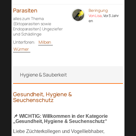
Parasiten
Beringung
Von Lisa
, Vor 3 Jahr
alles zum Thema
en
(Ektoparasiten sowie
Endoparasiten) Ungeziefer
und Schädlinge
Unterforen:
Milben
Würmer
Hygiene & Sauberkeit
Gesundheit, Hygiene &
Seuchenschutz
📌 WICHTIG: Willkommen in der Kategorie
„Gesundheit, Hygiene & Seuchenschutz“
Liebe Züchterkollegen und Vogelliebhaber,