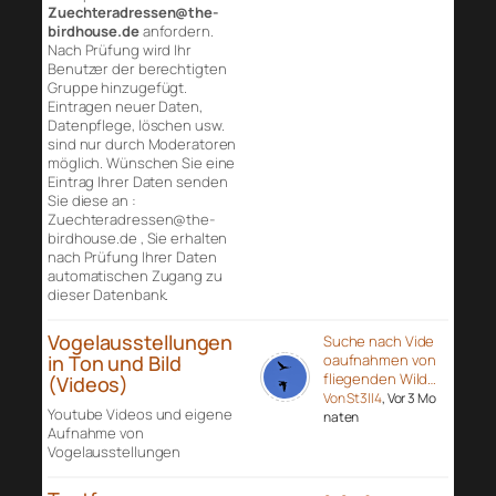
Zuechteradressen@the-
birdhouse.de
anfordern.
Nach Prüfung wird Ihr
Benutzer der berechtigten
Gruppe hinzugefügt.
Eintragen neuer Daten,
Datenpflege, löschen usw.
sind nur durch Moderatoren
möglich. Wünschen Sie eine
Eintrag Ihrer Daten senden
Sie diese an :
Zuechteradressen@the-
birdhouse.de , Sie erhalten
nach Prüfung Ihrer Daten
automatischen Zugang zu
dieser Datenbank.
Vogelausstellungen
Suche nach Vide
in Ton und Bild
oaufnahmen von
fliegenden Wild…
(Videos)
Von St3ll4
, Vor 3 Mo
Youtube Videos und eigene
naten
Aufnahme von
Vogelausstellungen