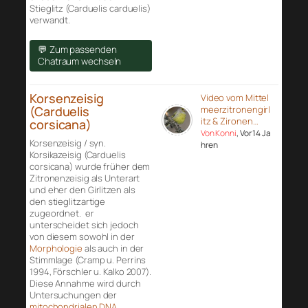
Stieglitz (Carduelis carduelis)
verwandt.
💬 Zum passenden
Chatraum wechseln
Korsenzeisig
Video vom Mittel
(Carduelis
meerzitronengirl
itz & Zironen…
corsicana)
Von Konni
, Vor 14 Ja
Korsenzeisig / syn.
hren
Korsikazeisig (Carduelis
corsicana) wurde früher dem
Zitronenzeisig als Unterart
und eher den Girlitzen als
den stieglitzartige
zugeordnet. er
unterscheidet sich jedoch
von diesem sowohl in der
Morphologie
als auch in der
Stimmlage (Cramp u. Perrins
1994, Förschler u. Kalko 2007).
Diese Annahme wird durch
Untersuchungen der
mitochondrialen DNA