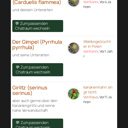
(Carduelis flammea)
Von Konni
, Vor 4 Ja
hren
und dessen Unterarten
💬 Zum passenden
Chatraum wechseln
Der Gimpel (Pyrrhula
Waldvogelzücht
pyrrhula)
er in Polen
Von Konni
, Vor 1 Jah
und seine Unterarten
r
💬 Zum passenden
Chatraum wechseln
Girlitz (serinus
kanarienhahn sin
serinus)
gt nicht
Von Klaus
, Vor 11 Ja
aber auch gerne über den
hren
Kanariengirlitz und seine
nahe Verwandschaft
💬 Zum passenden
Chatraum wechseln