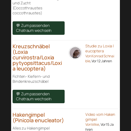
und Zucht
(Coccothraustes
coccothraustes)
💬 Zum passenden
Chatraum wechseln
Kreuzschnäbel
Studie zu Loxia l
(Loxia
eucoptera
Von Konrad Schnai
curvirostra/Loxia
ble
, Vor 12 Jahren
pytyopsittacus/Loxi
a leucoptera)
Fichten- Kiefern- und
Bindenkreuzschäbel
💬 Zum passenden
Chatraum wechseln
Hakengimpel
Video vom Haken
(Pinicola enucleator)
gimpel
Von Mike
, Vor 15 Ja
Alles zu Hakengimpel
hren