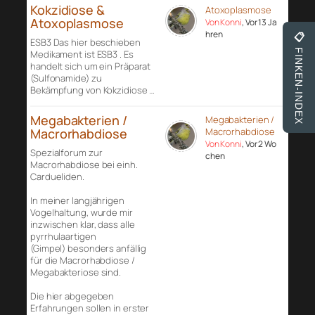
Kokzidiose &
Atoxoplasmose
Atoxoplasmose
Von Konni
, Vor 13 Ja
hren
📋
ESB3 Das hier beschieben
FINKEN-INDEX
Medikament ist ESB3 . Es
handelt sich um ein Präparat
(Sulfonamide) zu
Bekämpfung von Kokzidiose …
Megabakterien /
Megabakterien /
Macrorhabdiose
Macrorhabdiose
Von Konni
, Vor 2 Wo
Spezialforum zur
chen
Macrorhabdiose bei einh.
Cardueliden.
In meiner langjährigen
Vogelhaltung, wurde mir
inzwischen klar, dass alle
pyrrhulaartigen
(Gimpel) besonders anfällig
für die Macrorhabdiose /
Megabakteriose sind.
Die hier abgegeben
Erfahrungen sollen in erster