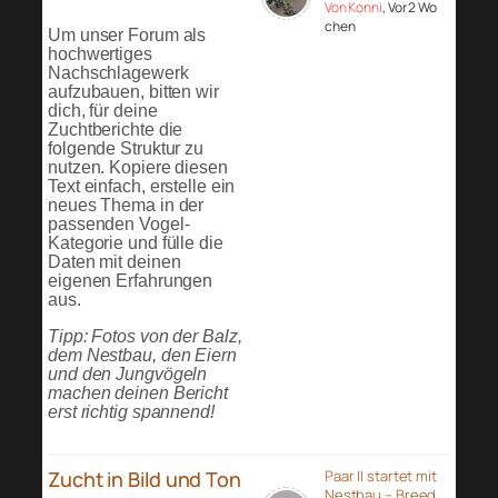
Von Konni
, Vor 2 Wo
chen
Um unser Forum als
hochwertiges
Nachschlagewerk
aufzubauen, bitten wir
dich, für deine
Zuchtberichte die
folgende Struktur zu
nutzen. Kopiere diesen
Text einfach, erstelle ein
neues Thema in der
passenden Vogel-
Kategorie und fülle die
Daten mit deinen
eigenen Erfahrungen
aus.
Tipp: Fotos von der Balz,
dem Nestbau, den Eiern
und den Jungvögeln
machen deinen Bericht
erst richtig spannend!
Zucht in Bild und Ton
Paar II startet mit
Nestbau – Breed