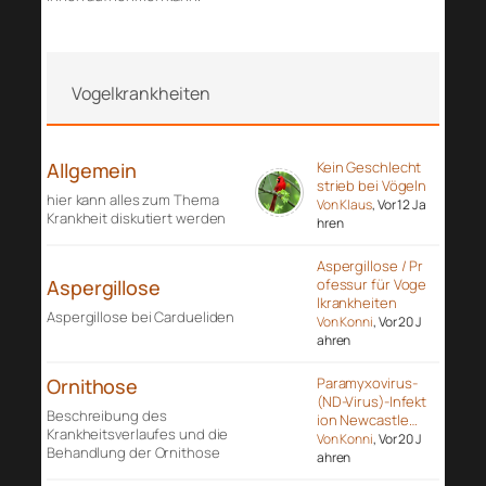
Vogelkrankheiten
Allgemein
Kein Geschlecht
strieb bei Vögeln
hier kann alles zum Thema
Von Klaus
, Vor 12 Ja
Krankheit diskutiert werden
hren
Aspergillose / Pr
Aspergillose
ofessur für Voge
lkrankheiten
Aspergillose bei Cardueliden
Von Konni
, Vor 20 J
ahren
Ornithose
Paramyxovirus-
(ND-Virus)-Infekt
Beschreibung des
ion Newcastle…
Krankheitsverlaufes und die
Von Konni
, Vor 20 J
Behandlung der Ornithose
ahren