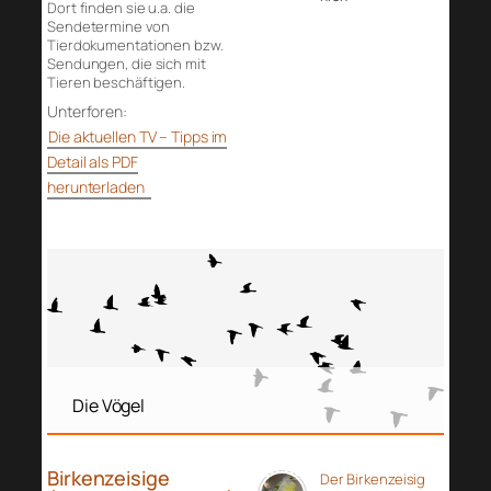
Dort finden sie u.a. die
Sendetermine von
Tierdokumentationen bzw.
Sendungen, die sich mit
Tieren beschäftigen.
Unterforen:
Die aktuellen TV – Tipps im
Detail als PDF
herunterladen
Die Vögel
Birkenzeisige
Der Birkenzeisig