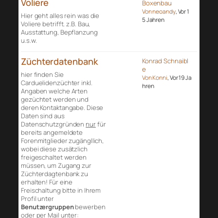
Voliere
Boxenbau
Von neoandy
, Vor 1
Hier geht alles rein was die
5 Jahren
Voliere betrifft. z.B. Bau,
Ausstattung, Bepflanzung
u.s.w.
Züchterdatenbank
Konrad Schnaibl
e
hier finden Sie
Von Konni
, Vor 19 Ja
Carduelidenzüchter inkl.
hren
Angaben welche Arten
gezüchtet werden und
deren Kontaktangabe. Diese
Daten sind aus
Datenschutzgründen
nur
für
bereits angemeldete
Forenmitglieder zugängllich,
wobei diese zusätzlich
freigeschaltet werden
müssen, um Zugang zur
Züchterdagtenbank zu
erhalten! Für eine
Freischaltung bitte in Ihrem
Profil unter
Benutzergruppen
bewerben
oder per Mail unter: