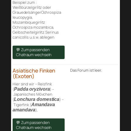
Beispiel zum :
Weißbürzelgirlitz oder
GrauedelsängerOchrospiza
leucopygia,
Mozambiquegirlitz
Ochrospiza mozambica,
Gelbscheitelgirlitz Serinus
canicollis u.s.w. ablegen
💬 Zum passenden
Chatraum wechseln
Asiatische Finken
Das Forum ist leer.
(Exoten)
Hier sind wir – Reisfink
(
Padda oryzivora
) –
Japanisches Mövchen
(
Lonchura domestica
) –
Tigerfink (
Amandava
amandava
),
💬 Zum passenden
Chatraum wechseln