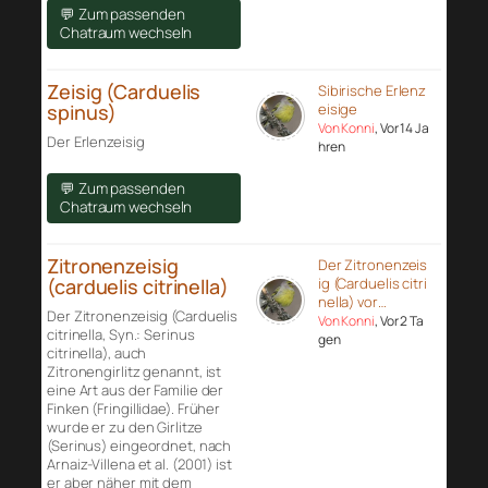
💬 Zum passenden
Chatraum wechseln
Zeisig (Carduelis
Sibirische Erlenz
spinus)
eisige
Von Konni
, Vor 14 Ja
Der Erlenzeisig
hren
💬 Zum passenden
Chatraum wechseln
Zitronenzeisig
Der Zitronenzeis
(carduelis citrinella)
ig (Carduelis citri
nella) vor…
Der Zitronenzeisig (Carduelis
Von Konni
, Vor 2 Ta
citrinella, Syn.: Serinus
gen
citrinella), auch
Zitronengirlitz genannt, ist
eine Art aus der Familie der
Finken (Fringillidae). Früher
wurde er zu den Girlitze
(Serinus) eingeordnet, nach
Arnaiz-Villena et al. (2001) ist
er aber näher mit dem