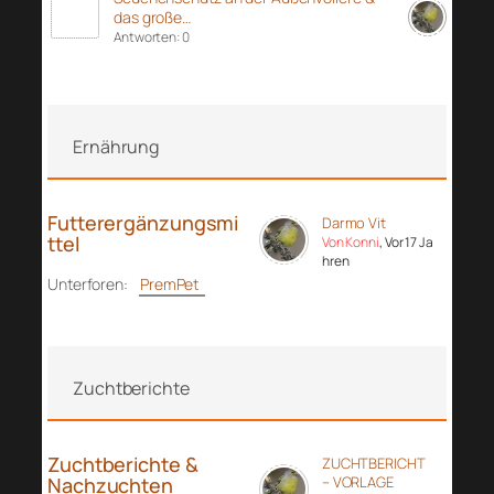
das große…
Antworten: 0
Ernährung
Futterergänzungsmi
Darmo Vit
ttel
Von Konni
, Vor 17 Ja
hren
Unterforen:
PremPet
Zuchtberichte
Zuchtberichte &
ZUCHTBERICHT
Nachzuchten
– VORLAGE