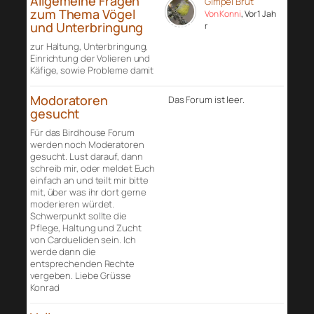
Allgemeine Fragen
Gimpel Brut
zum Thema Vögel
Von Konni
, Vor 1 Jah
und Unterbringung
r
zur Haltung, Unterbringung,
Einrichtung der Volieren und
Käfige, sowie Probleme damit
Modoratoren
Das Forum ist leer.
gesucht
Für das Birdhouse Forum
werden noch Moderatoren
gesucht. Lust darauf, dann
schreib mir, oder meldet Euch
einfach an und teilt mir bitte
mit, über was ihr dort gerne
moderieren würdet.
Schwerpunkt sollte die
Pflege, Haltung und Zucht
von Cardueliden sein. Ich
werde dann die
entsprechenden Rechte
vergeben. Liebe Grüsse
Konrad