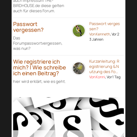
auch Impressum THE-
BIRDHOUSE.de diese gelten
auch für dieses Forum.
Passwort
Passwort verges
vergessen?
sen?
Von Kenneth
, Vor 2
Das
3 Jahren
Forumpasswortvergessen,
was nun?
Wie registriere ich
Kurzanleitung: R
mich? | Wie schreibe
egistrierung & N
utzung des Fo…
ich einen Beitrag?
Von Konni
, Vor 1 Tag
hier wird erklärt, wie es geht.