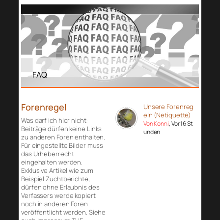
FAQ
Forenregel
Unsere Forenreg
eln (Netiquette)
Was darf ich hier nicht:
Von Konni
, Vor 16 St
Beiträge dürfen keine Links
unden
zu anderen Foren enthalten.
Für eingestellte Bilder muss
das Urheberrecht
eingehalten werden.
Exklusive Artikel wie zum
Beispiel Zuchtberichte,
dürfen ohne Erlaubnis des
Verfassers werde kopiert
noch in anderen Foren
veröffentlicht werden. Siehe