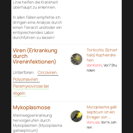
Linie helfen die Krankheit
überhaupt zu erkennen.
In allen Fällen empfehle ich
dringen eine Analyse durch
einen Tierarzt und/oder ein
entsprechendes Labor
durchführen zu lassen!
Viren (Erkrankung
Torticollis (Schief
durch
hals) Kopfverdre
hen
Vireninfektionen)
Von Konni
, Vor 7 Stu
nden
Unterforen:
Circoviren
Polyomaviren
Paramyxovirose bei
Vögeln
Mykoplasmose
Mycoplasma galli
septicum ist ein
Atemwegserkrankung
Erreger von …
hervorgerufen durch
Von Lisa
, Vor 14 Jah
Mykoplasmen (Mycoplasma
ren
gallisepticum)