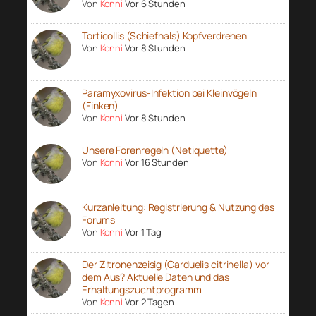
Von
Konni
Vor 6 Stunden
Torticollis (Schiefhals) Kopfverdrehen
Von
Konni
Vor 8 Stunden
Paramyxovirus-Infektion bei Kleinvögeln
(Finken)
Von
Konni
Vor 8 Stunden
Unsere Forenregeln (Netiquette)
Von
Konni
Vor 16 Stunden
Kurzanleitung: Registrierung & Nutzung des
Forums
Von
Konni
Vor 1 Tag
Der Zitronenzeisig (Carduelis citrinella) vor
dem Aus? Aktuelle Daten und das
Erhaltungszuchtprogramm
Von
Konni
Vor 2 Tagen