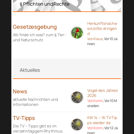
§ Pflichten und Rechte
Herkunftsnachw
Gesetzesgebung
eis bitte dringen
d
Wo finde ich was? zum § Tier-
Von Klaus
, Vor 10 Ja
und Naturschutz
hren
Aktuelles
News
Vogel des Jahres
2026
aktuelle Nachrichten und
Von Konni
, Vor 10 M
Informationen
onaten
TV-Tipps
KW 14 – 16 TV-Tip
ps wieder da
Die TV – Tipps gibt es im
Von Konni
, Vor 12 Ja
vierzehntägigem Rhythmus.
hren