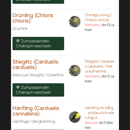
Grünling (Chloris
Chinagrünling (
chloris)
Chloris sinica)
Von Konni
, Vor 19 Ja
Grünfink
hren
💬 Zum passenden
Chatraum wechseln
Stieglitz (Carduelis
Stieglitz Cardueli
carduelis)
s carduelis / Nat
uraufnahme…
Alles zum Stieglitz / Distelfink
Von Konni
, Vor 12 Ja
hren
💬 Zum passenden
Chatraum wechseln
Hänfling (Carduelis
Hänfling im Käfig
cannabina)
… erstaunlich wie
ruhig d…
Hänflinge / Berghänfling
Von Lisa
, Vor 3 Woc
hen