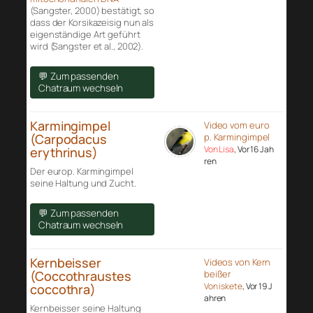
(Sangster, 2000) bestätigt, so
dass der Korsikazeisig nun als
eigenständige Art geführt
wird (Sangster et al., 2002).
💬 Zum passenden
Chatraum wechseln
Karmingimpel
Video vom euro
(Carpodacus
p. Karmingimpel
Von Lisa
, Vor 16 Jah
erythrinus)
ren
Der europ. Karmingimpel
seine Haltung und Zucht.
💬 Zum passenden
Chatraum wechseln
Kernbeisser
Videos von Kern
(Coccothraustes
beißer
Von iskete
, Vor 19 J
coccothra)
ahren
Kernbeisser seine Haltung