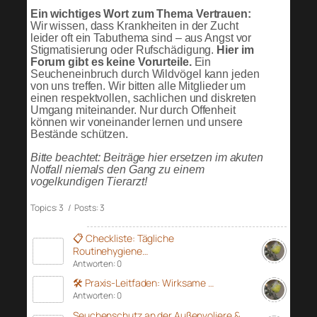
Ein wichtiges Wort zum Thema Vertrauen:
Wir wissen, dass Krankheiten in der Zucht
leider oft ein Tabuthema sind – aus Angst vor
Stigmatisierung oder Rufschädigung.
Hier im
Forum gibt es keine Vorurteile.
Ein
Seucheneinbruch durch Wildvögel kann jeden
von uns treffen. Wir bitten alle Mitglieder um
einen respektvollen, sachlichen und diskreten
Umgang miteinander. Nur durch Offenheit
können wir voneinander lernen und unsere
Bestände schützen.
Bitte beachtet: Beiträge hier ersetzen im akuten
Notfall niemals den Gang zu einem
vogelkundigen Tierarzt!
Topics: 3 / Posts: 3
📋 Checkliste: Tägliche
Routinehygiene…
Antworten: 0
🛠️ Praxis-Leitfaden: Wirksame …
Antworten: 0
Seuchenschutz an der Außenvoliere &