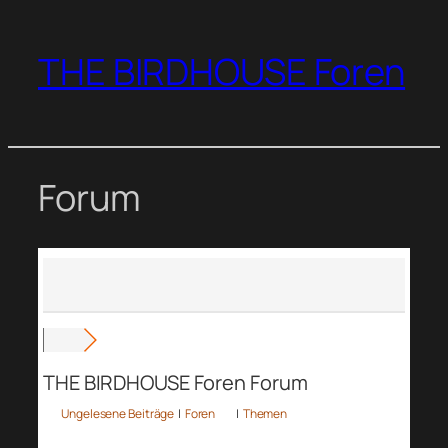
Zum
Inhalt
THE BIRDHOUSE Foren
springen
Forum
THE BIRDHOUSE Foren Forum
Ungelesene Beiträge
|
Foren
|
Themen