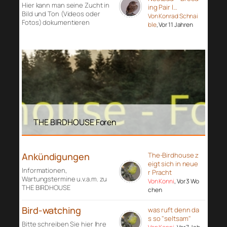
Hier kann man seine Zucht in
ing Pair I…
Bild und Ton (Videos oder
Von Konrad Schnai
Fotos) dokumentieren
ble
, Vor 11 Jahren
THE BIRDHOUSE Foren
Ankündigungen
The-Birdhouse z
eigt sich in neue
Informationen,
r Pracht
Wartungstermine u.v.a.m. zu
Von Konni
, Vor 3 Wo
THE BIRDHOUSE
chen
Bird-watching
was ruft denn da
s so "seltsam"
Bitte schreiben Sie hier Ihre