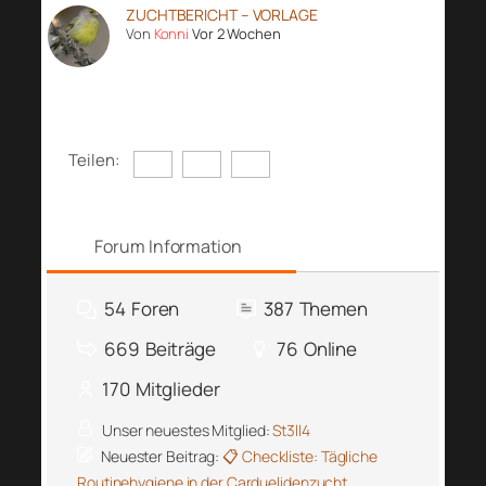
ZUCHTBERICHT – VORLAGE
Von
Konni
Vor 2 Wochen
Teilen:
Forum Information
54
Foren
387
Themen
669
Beiträge
76
Online
170
Mitglieder
Unser neuestes Mitglied:
St3ll4
Neuester Beitrag:
📋 Checkliste: Tägliche
Routinehygiene in der Carduelidenzucht