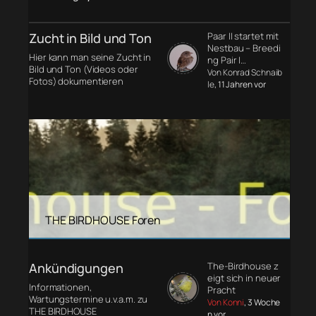
Zucht in Bild und Ton
Paar II startet mit
Nestbau – Breedi
Hier kann man seine Zucht in
ng Pair I…
Bild und Ton (Videos oder
Von Konrad Schnaib
Fotos) dokumentieren
le
, 11 Jahren vor
THE BIRDHOUSE Foren
Ankündigungen
The-Birdhouse z
eigt sich in neuer
Informationen,
Pracht
Wartungstermine u.v.a.m. zu
Von Konni
, 3 Woche
THE BIRDHOUSE
n vor