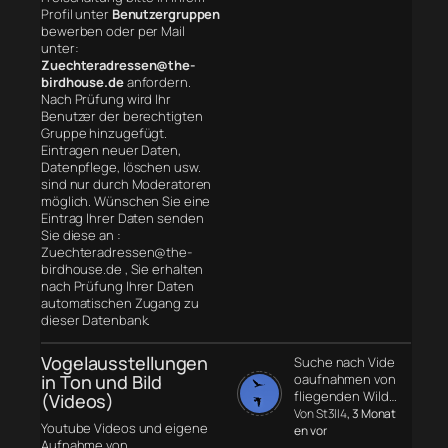
Profil unter
Benutzergruppen
bewerben oder per Mail
unter:
Zuechteradressen@the-
birdhouse.de
anfordern.
Nach Prüfung wird Ihr
Benutzer der berechtigten
Gruppe hinzugefügt.
Eintragen neuer Daten,
Datenpflege, löschen usw.
sind nur durch Moderatoren
möglich. Wünschen Sie eine
Eintrag Ihrer Daten senden
Sie diese an :
Zuechteradressen@the-
birdhouse.de , Sie erhalten
nach Prüfung Ihrer Daten
automatischen Zugang zu
dieser Datenbank.
Vogelausstellungen
Suche nach Vide
in Ton und Bild
oaufnahmen von
fliegenden Wild…
(Videos)
Von St3ll4
, 3 Monat
Youtube Videos und eigene
en vor
Aufnahme von