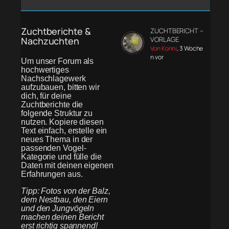
Zuchtberichte &
ZUCHTBERICHT –
Nachzuchten
VORLAGE
Von Konni
, 3 Woche
n vor
Um unser Forum als
hochwertiges
Nachschlagewerk
aufzubauen, bitten wir
dich, für deine
Zuchtberichte die
folgende Struktur zu
nutzen. Kopiere diesen
Text einfach, erstelle ein
neues Thema in der
passenden Vogel-
Kategorie und fülle die
Daten mit deinen eigenen
Erfahrungen aus.
Tipp: Fotos von der Balz,
dem Nestbau, den Eiern
und den Jungvögeln
machen deinen Bericht
erst richtig spannend!