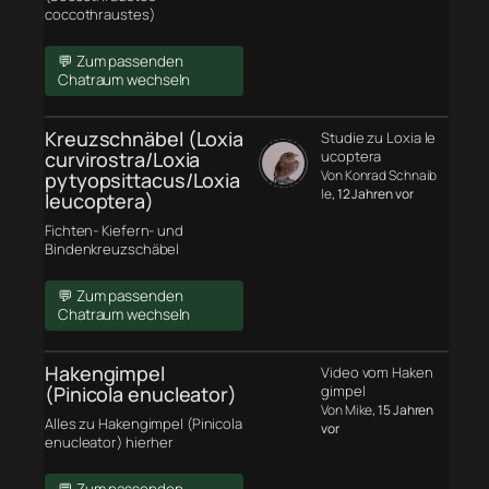
coccothraustes)
💬 Zum passenden
Chatraum wechseln
Kreuzschnäbel (Loxia
Studie zu Loxia le
curvirostra/Loxia
ucoptera
Von Konrad Schnaib
pytyopsittacus/Loxia
le
, 12 Jahren vor
leucoptera)
Fichten- Kiefern- und
Bindenkreuzschäbel
💬 Zum passenden
Chatraum wechseln
Hakengimpel
Video vom Haken
(Pinicola enucleator)
gimpel
Von Mike
, 15 Jahren
Alles zu Hakengimpel (Pinicola
vor
enucleator) hierher