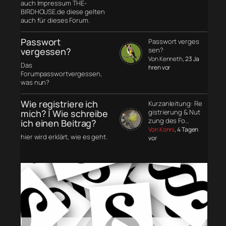
auch Impressum THE-
BIRDHOUSE.de diese gelten
auch für dieses Forum.
Passwort
Passwort verges
vergessen?
sen?
Von Kenneth
, 23 Ja
Das
hren vor
Forumpasswortvergessen,
was nun?
Wie registriere ich
Kurzanleitung: Re
mich? | Wie schreibe
gistrierung & Nut
zung des Fo…
ich einen Beitrag?
Von Konni
, 4 Tagen
hier wird erklärt, wie es geht.
vor