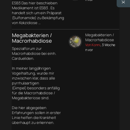
ESB3 Das hier beschieben
Medikament ist ESB3 . Es
handelt sich um ein Präparat
(Sulfonamide) zu Bekämpfung
von Kokzidiose …
Megabakterien /
Megabakterien /
Macrorhabdiose
Macrorhabdiose
Von Konni
, 3 Woche
Spezialforum zur
n vor
Macrorhabdiose bei einh.
Cardueliden.
In meiner langjährigen
Vogelhaltung, wurde mir
inzwischen klar, dass alle
pyrrhulaartigen
(Gimpel) besonders anfällig
für die Macrorhabdiose /
Megabakteriose sind.
Die hier abgegeben
Erfahrungen sollen in erster
Linie helfen die Krankheit
überhaupt zu erkennen.