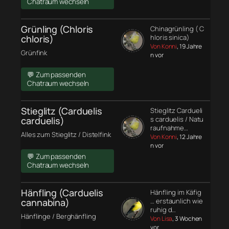
Chatraum wechseln
Grünling (Chloris
Chinagrünling ( C
chloris)
hloris sinica)
Von Konni
, 19 Jahre
Grünfink
n vor
💬 Zum passenden
Chatraum wechseln
Stieglitz (Carduelis
Stieglitz Cardueli
carduelis)
s carduelis / Natu
raufnahme…
Alles zum Stieglitz / Distelfink
Von Konni
, 12 Jahre
n vor
💬 Zum passenden
Chatraum wechseln
Hänfling (Carduelis
Hänfling im Käfig
cannabina)
… erstaunlich wie
ruhig d…
Hänflinge / Berghänfling
Von Lisa
, 3 Wochen
vor