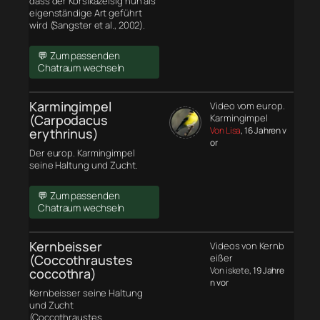
dass der Korsikazeisig nun als
eigenständige Art geführt
wird (Sangster et al., 2002).
💬 Zum passenden
Chatraum wechseln
Karmingimpel
Video vom europ.
(Carpodacus
Karmingimpel
Von Lisa
, 16 Jahren v
erythrinus)
or
Der europ. Karmingimpel
seine Haltung und Zucht.
💬 Zum passenden
Chatraum wechseln
Kernbeisser
Videos von Kernb
(Coccothraustes
eißer
Von iskete
, 19 Jahre
coccothra)
n vor
Kernbeisser seine Haltung
und Zucht
(Coccothraustes