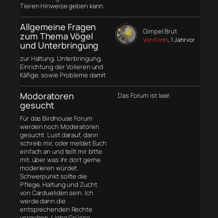
Tieren Hinweise geben kann.
Allgemeine Fragen
Gimpel Brut
zum Thema Vögel
Von Konni
, 1 Jahr vor
und Unterbringung
zur Haltung, Unterbringung,
Einrichtung der Volieren und
Käfige, sowie Probleme damit
Modoratoren
Das Forum ist leer.
gesucht
Für das Birdhouse Forum
werden noch Moderatoren
gesucht. Lust darauf, dann
schreib mir, oder meldet Euch
einfach an und teilt mir bitte
mit, über was ihr dort gerne
moderieren würdet.
Schwerpunkt sollte die
Pflege, Haltung und Zucht
von Cardueliden sein. Ich
werde dann die
entsprechenden Rechte
vergeben. Liebe Grüsse