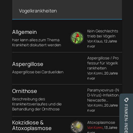
Vogelkrankheiten
Allgemein
Kein Geschlechts
trieb bei Vögeln
hier kann alles zum Thema
Von Klaus
, 12 Jahre
Krankheit diskutiert werden
n vor
Aspergillose / Pro
Aspergillose
fessur für Vogelk
rankheiten
Aspergillose bei Cardueliden
Von Konni
, 20 Jahre
n vor
Ornithose
Paramyxovirus-(N
D-Virus)-Infektion
Beschreibung des
Newcastle…
📋
Krankheitsverlaufes und die
Von Konni
, 20 Jahre
FINKEN-INDEX
Behandlung der Ornithose
n vor
Kokzidiose &
Atoxoplasmose
Atoxoplasmose
Von Konni
, 13 Jahre
n vor