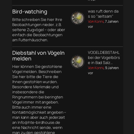
Bird-watching
was ruft denn da
s so "seltsam"
Bitte schreiben Sie hier Ihre
Von Konni
, 7 Jahren
Beobachtungen nieder. z.B.
vor
seltene Zugvögel – oder aber
einfach die Beobachtungen
am Futterhäuschen.
Diebstahl von Vögeln
VOGELDIEBSTAHL
melden
bei der Vogelbörs
e in Bad Salz…
Hier können Sie gestohlene
Von Konni
, 9 Jahren
Vögel melden. Beschreiben
vor
Sie hier bitte die Tiere die
Ihnen gestohlen wurden.
Besondere Merkmale und
insbesondere die
Ringnummern bei beringten
Vögel immer mit angeben.
Bitte auch immer eine
Kontaktmöglichkeit angeben –
man kann aber auch jederzeit
an Info@hte-birdhouse.de
eine Nachricht sende, wenn
man zu den gestohlene