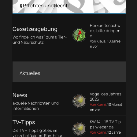
§ Pflichten und Rechte
Herkunftsnachw
Gesetzesgebung
eis bitte dringen
d
Wo finde ich was? zum § Tier-
Von Klaus
, 10 Jahre
und Naturschutz
n vor
Aktuelles
News
Vogel des Jahres
2026
aktuelle Nachrichten und
Von Konni
, 10 Monat
Informationen
en vor
TV-Tipps
KW 14 – 16 TV-Tip
ps wieder da
Die TV – Tipps gibt es im
Von Konni
, 12 Jahre
vierzehntägigem Rhythmus.