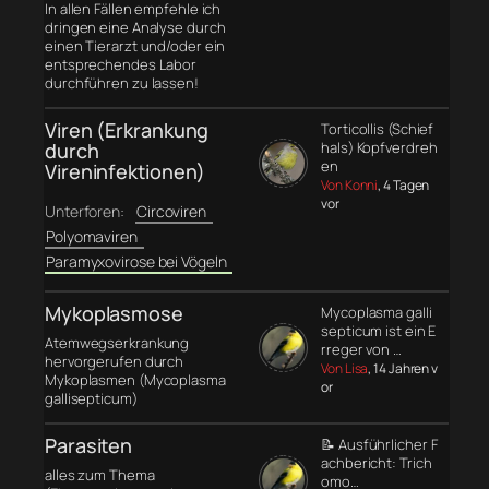
In allen Fällen empfehle ich
dringen eine Analyse durch
einen Tierarzt und/oder ein
entsprechendes Labor
durchführen zu lassen!
Viren (Erkrankung
Torticollis (Schief
durch
hals) Kopfverdreh
en
Vireninfektionen)
Von Konni
, 4 Tagen
vor
Unterforen:
Circoviren
Polyomaviren
Paramyxovirose bei Vögeln
Mykoplasmose
Mycoplasma galli
septicum ist ein E
Atemwegserkrankung
rreger von …
hervorgerufen durch
Von Lisa
, 14 Jahren v
Mykoplasmen (Mycoplasma
or
gallisepticum)
Parasiten
📝 Ausführlicher F
achbericht: Trich
alles zum Thema
omo…