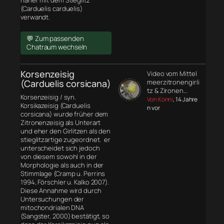
näher mit dem Stieglitz
(Carduelis carduelis)
verwandt.
💬 Zum passenden
Chatraum wechseln
Korsenzeisig
Video vom Mittel
(Carduelis corsicana)
meerzitronengirli
tz & Zironen…
Korsenzeisig / syn.
Von Konni
, 14 Jahre
Korsikazeisig (Carduelis
n vor
corsicana) wurde früher dem
Zitronenzeisig als Unterart
und eher den Girlitzen als den
stieglitzartige zugeordnet. er
unterscheidet sich jedoch
von diesem sowohl in der
Morphologie
als auch in der
Stimmlage (Cramp u. Perrins
1994, Förschler u. Kalko 2007).
Diese Annahme wird durch
Untersuchungen der
mitochondrialen DNA
(Sangster, 2000) bestätigt, so