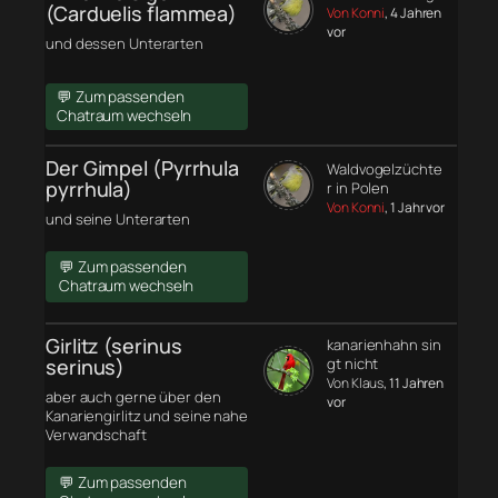
(Carduelis flammea)
Von Konni
, 4 Jahren
vor
und dessen Unterarten
💬 Zum passenden
Chatraum wechseln
Der Gimpel (Pyrrhula
Waldvogelzüchte
pyrrhula)
r in Polen
Von Konni
, 1 Jahr vor
und seine Unterarten
💬 Zum passenden
Chatraum wechseln
Girlitz (serinus
kanarienhahn sin
serinus)
gt nicht
Von Klaus
, 11 Jahren
aber auch gerne über den
vor
Kanariengirlitz und seine nahe
Verwandschaft
💬 Zum passenden