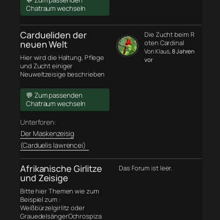
💬 Zum passenden
Chatraum wechseln
Cardueliden der
Die Zucht beim R
neuen Welt
oten Cardinal
Von Klaus
, 8 Jahren
Hier wird die Haltung, Pflege
vor
und Zucht einiger
Neuweltzeisige beschrieben
💬 Zum passenden
Chatraum wechseln
Unterforen:
Der Maskenzeisig
(Carduelis lawrencei)
Afrikanische Girlitze
Das Forum ist leer.
und Zeisige
Bitte hier Themen wie zum
Beispiel zum :
Weißbürzelgirlitz oder
GrauedelsängerOchrospiza