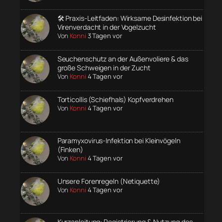
🛠️ Praxis-Leitfaden: Wirksame Desinfektion bei
Virenverdacht in der Vogelzucht
Von
Konni
3 Tagen vor
Seuchenschutz an der Außenvoliere & das
große Schweigen in der Zucht
Von
Konni
4 Tagen vor
Torticollis (Schiefhals) Kopfverdrehen
Von
Konni
4 Tagen vor
Paramyxovirus-Infektion bei Kleinvögeln
(Finken)
Von
Konni
4 Tagen vor
Unsere Forenregeln (Netiquette)
Von
Konni
4 Tagen vor
Kurzanleitung: Registrierung & Nutzung des