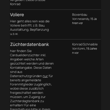
Konrad
Voliere
Boxenbau
Von neoandy
, 15 Ja
Hier geht alles rein was die
hren vor
Voliere betrifft. z.B. Bau,
Ausstattung, Bepflanzung
u.s.w.
Züchterdatenbank
Konrad Schnaible
Von Konni
, 19 Jahre
hier finden Sie
n vor
Carduelidenzüchter inkl.
Angaben welche Arten
gezüchtet werden und deren
Kontaktangabe. Diese Daten
sind aus
Datenschutzgründen
nur
für
bereits angemeldete
Forenmitglieder zugängllich,
wobei diese zusätzlich
freigeschaltet werden
müssen, um Zugang zur
Züchterdagtenbank zu
erhalten! Für eine
Freischaltung bitte in Ihrem