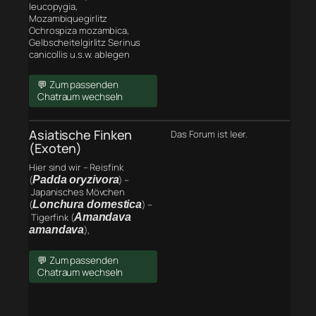
leucopygia,
Mozambiquegirlitz
Ochrospiza mozambica,
Gelbscheitelgirlitz Serinus
canicollis u.s.w. ablegen
💬 Zum passenden
Chatraum wechseln
Asiatische Finken
Das Forum ist leer.
(Exoten)
Hier sind wir – Reisfink
(
Padda oryzivora
) –
Japanisches Mövchen
(
Lonchura domestica
) –
Tigerfink (
Amandava
amandava
),
💬 Zum passenden
Chatraum wechseln