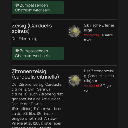
💬 Zum passenden
Chatraum wechseln
Zeisig (Carduelis
Sibirische Erlenze
spinus)
isige
Von Konni
, 14 Jahre
Der Erlenzeisig
n vor
💬 Zum passenden
Chatraum wechseln
Zitronenzeisig
Der Zitronenzeisi
(carduelis citrinella)
g (Carduelis citrin
ella) vor…
Der Zitronenzeisig (Carduelis
Von Konni
, 6 Tagen
citrinella, Syn.: Serinus
vor
citrinella), auch Zitronengirlitz
genannt, ist eine Art aus der
Familie der Finken
(Fringillidae). Früher wurde er
zu den Girlitze (Serinus)
eingeordnet, nach Arnaiz-
Villena et al. (2001) ist er aber