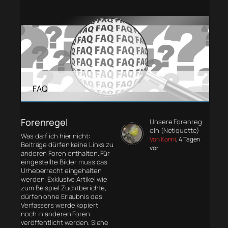
FAQ
Forenregel
Unsere Forenreg
eln (Netiquette)
Was darf ich hier nicht:
Von Konni
, 4 Tagen
Beiträge dürfen keine Links zu
vor
anderen Foren enthalten. Für
eingestellte Bilder muss das
Urheberrecht eingehalten
werden. Exklusive Artikel wie
zum Beispiel Zuchtberichte,
dürfen ohne Erlaubnis des
Verfassers werde kopiert
noch in anderen Foren
veröffentlicht werden. Siehe