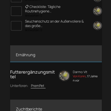
📋 Checkliste: Tägliche
Routinehygiene…
Antworten: 0
Seuchenschutz an der Außenvoliere &
das große…
Antworten: 0
Ernährung
Futterergänzungsmit
Darmo Vit
tel
Von Konni
, 17 Jahre
n vor
Unterforen:
PremPet
Zuchtberichte