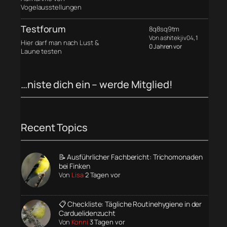
Vogelausstellungen
Testforum
8q8sq9tm
Von ashitekjiv04
, 1
Hier darf man nach Lust &
0 Jahren vor
Laune testen
…niste dich ein – werde Mitglied!
Recent Topics
📝 Ausführlicher Fachbericht: Trichomonaden
bei Finken
Von
Lisa
2 Tagen vor
📋 Checkliste: Tägliche Routinehygiene in der
Carduelidenzucht
Von
Konni
3 Tagen vor